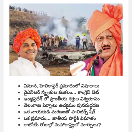
విమాన, హెలికాప్టర్ ప్రమాదంలో విషాదాలు
వైఎస్ఆర్ స్మృతుల కలకలం… కాంగ్రెస్ ఔట్
ఆంధ్రప్రదేశ్ లో ప్రాంతీయ శక్తుల విశ్వరూపం
తెలంగాణ ఏర్పాటు ఉద్యమం పునరుద్ధరణ
ఒక నాయకుడి మరణంతో పాలిటిక్స్ షేక్
ఒక ప్రమాదం… జాతీయ పార్టీకి విఘాతం
రాబోయే రోజుల్లో మహారాష్ట్రలో మార్పులు?