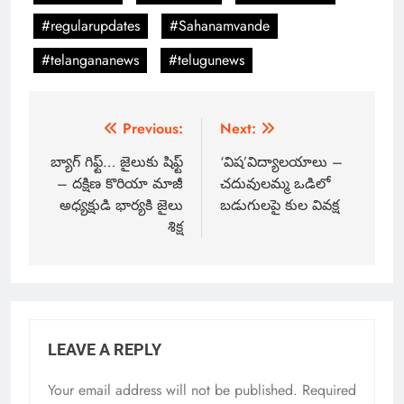
#regularupdates
#Sahanamvande
#telangananews
#telugunews
Previous:
Next:
బ్యాగ్ గిఫ్ట్… జైలుకు షిఫ్ట్
‘విష’విద్యాలయాలు –
– దక్షిణ కొరియా మాజీ
చదువులమ్మ ఒడిలో
అధ్యక్షుడి భార్యకి జైలు
బడుగులపై కుల వివక్ష
శిక్ష
LEAVE A REPLY
Your email address will not be published.
Required