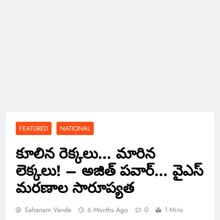
FEATURED
NATIONAL
కూలిన రెక్కలు… మారిన
లెక్కలు! – అజిత్ పవార్… వైఎస్
మరణాల సారూప్యత
Sahanam Vande
6 Months Ago
0
1 Mins