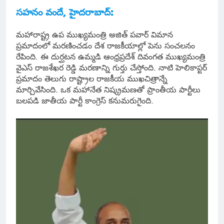
సహనం వందే, హైదరాబాద్:
మహారాష్ట్ర ఉప ముఖ్యమంత్రి అజిత్ పవార్ విమాన
ప్రమాదంలో మరణించడం దేశ రాజకీయాల్లో పెను సంచలనం
రేపింది. ఈ దుర్ఘటన ఉమ్మడి ఆంధ్రప్రదేశ్ దివంగత ముఖ్యమంత్రి
వైఎస్ రాజశేఖర రెడ్డి మరణాన్ని గుర్తు చేస్తోంది. నాటి హెలికాప్టర్
ప్రమాదం తెలుగు రాష్ట్రాల రాజకీయ ముఖచిత్రాన్నే
మార్చివేసింది. ఒక మహానేత నిష్క్రమణతో ప్రాంతీయ పార్టీలు
బలపడి జాతీయ పార్టీ కాంగ్రెస్ కనుమరుగైంది.