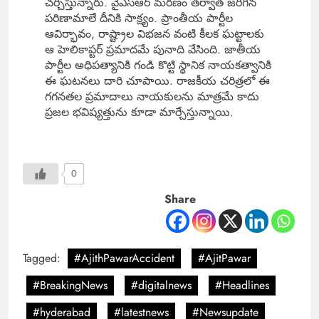
చర్చిస్తున్నారు. వైఎస్ఆర్ మరణం తర్వాత జరిగిన
పరిణామాలే దీనికి సాక్ష్యం. ప్రాంతీయ పార్టీల
ఆవిర్భావం, రాష్ట్రాల విభజన వంటి కీలక ఘట్టాలకు
ఆ హెలికాప్టర్ ప్రమాదమే పునాది వేసింది. జాతీయ
పార్టీల అధిపత్యానికి గండి కొట్టి స్థానిక నాయకత్వానికి
ఈ ఘటనలు దారి చూపాయి. రాజకీయ చరిత్రలో ఈ
గగనతల ప్రమాదాలు నాయకులను మాత్రమే కాదు
ప్రజల భవిష్యత్తును కూడా మార్చేస్తున్నాయి.
0
Share
Tagged:
#AjithPawarAccident
#AjitPawar
#BreakingNews
#digitalnews
#Headlines
#hyderabad
#latestnews
#Newsupdate