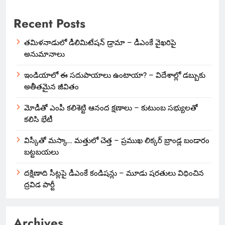
Recent Posts
తమిళనాడులో డీలిమిటేషన్ డ్రామా – డీఎంకే వైఖరిపై
అనుమానాలు
ఇండియాలో‌ ఈ సదుపాయాలు ఉంటాయా? – విదేశాల్లో డబ్బుకు
అతీతమైన జీవితం
మోడీతో ఎంపీ కలిశెట్టి ఆనంద క్షణాలు – కుటుంబ సభ్యులతో
కలిసి భేటీ
విస్కీతో మస్కా… మత్తులో చెత్త – ప్రముఖ లిక్కర్ బ్రాండ్ల బండారం
బట్టబయలు
దక్షిణాది సీట్లపై డీఎంకే కండిషన్లు – మూడు షరతులు విధించిన
ద్రవిడ పార్టీ
Archives