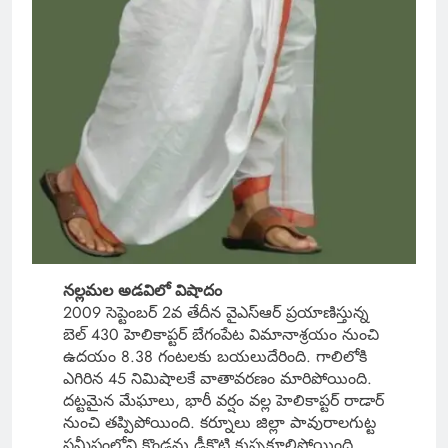
నల్లమల అడవిలో విషాదం
2009 సెప్టెంబర్ 2వ తేదీన వైఎస్ఆర్ ప్రయాణిస్తున్న
బెల్ 430 హెలికాప్టర్ బేగంపేట విమానాశ్రయం నుంచి
ఉదయం 8.38 గంటలకు బయలుదేరింది. గాలిలోకి
ఎగిరిన 45 నిమిషాలకే వాతావరణం మారిపోయింది.
దట్టమైన మేఘాలు, భారీ వర్షం వల్ల హెలికాప్టర్ రాడార్
నుంచి తప్పిపోయింది. కర్నూలు జిల్లా పావురాలగుట్ట
సమీపంలోని కొండను ఢీకొట్టి కుప్పకూలిపోయింది.