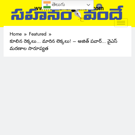
తెలుగు
www.sahanamvande.com
Home
Featured
కూలిన రెక్కలు… మారిన లెక్కలు! – అజిత్ పవార్… వైఎస్
మరణాల సారూప్యత