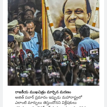
రాజకీయ ముఖచిత్రం మార్చిన మరణం
అజిత్ పవార్ ప్రమాదం ఇప్పుడు మహారాష్ట్రలో
ఎలాంటి మార్పులు తెస్తుందోనని విశ్లేషకులు