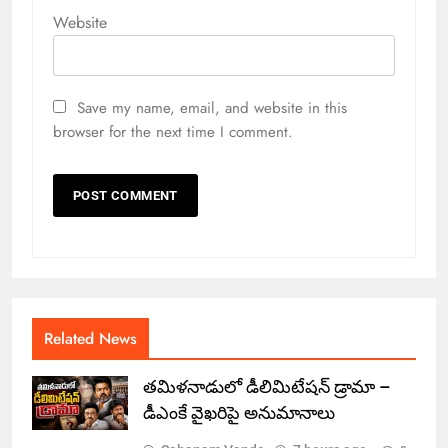
Website
Save my name, email, and website in this
browser for the next time I comment.
Related News
తమిళనాడులో డీలిమిటేషన్ డ్రామా –
డీఎంకే వైఖరిపై అనుమానాలు