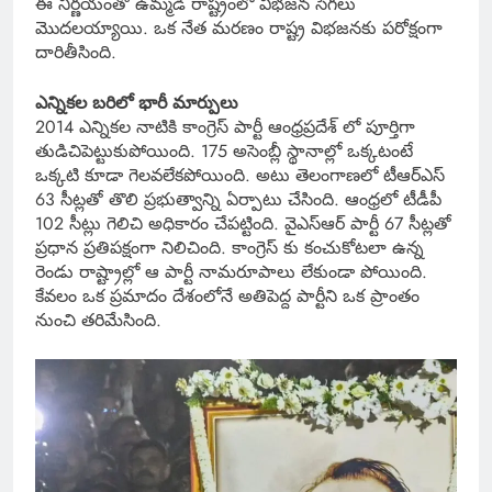
ఈ నిర్ణయంతో ఉమ్మడి రాష్ట్రంలో విభజన సెగలు
మొదలయ్యాయి. ఒక నేత మరణం రాష్ట్ర విభజనకు పరోక్షంగా
దారితీసింది.
ఎన్నికల బరిలో భారీ మార్పులు
2014 ఎన్నికల నాటికి కాంగ్రెస్ పార్టీ ఆంధ్రప్రదేశ్ లో పూర్తిగా
తుడిచిపెట్టుకుపోయింది. 175 అసెంబ్లీ స్థానాల్లో ఒక్కటంటే
ఒక్కటి కూడా గెలవలేకపోయింది. అటు తెలంగాణలో టీఆర్ఎస్
63 సీట్లతో తొలి ప్రభుత్వాన్ని ఏర్పాటు చేసింది. ఆంధ్రలో టీడీపీ
102 సీట్లు గెలిచి అధికారం చేపట్టింది. వైఎస్ఆర్ పార్టీ 67 సీట్లతో
ప్రధాన ప్రతిపక్షంగా నిలిచింది. కాంగ్రెస్ కు కంచుకోటలా ఉన్న
రెండు రాష్ట్రాల్లో ఆ పార్టీ నామరూపాలు లేకుండా పోయింది.
కేవలం ఒక ప్రమాదం దేశంలోనే అతిపెద్ద పార్టీని ఒక ప్రాంతం
నుంచి తరిమేసింది.