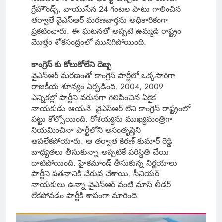
గ్రేహౌండ్స్, వాయుసేన 24 గంటల పాటు గాలించిన
తర్వాతే వైఎస్ఆర్ మరణవార్తను అధికారికంగా
ప్రకటించారు. ఈ ఘటనతో అప్పటి ఉమ్మడి రాష్ట్రం
మొత్తం శోకసంద్రంలో మునిగిపోయింది.
కాంగ్రెస్ కు కోలుకోలేని దెబ్బ
వైఎస్ఆర్ మరణంతో కాంగ్రెస్ పార్టీలో ఒక్కసారిగా
రాజకీయ శూన్యం ఏర్పడింది. 2004, 2009
ఎన్నికల్లో పార్టీని వరుసగా గెలిపించిన ఏకైక
నాయకుడు ఆయనే. వైఎస్ఆర్ లేని కాంగ్రెస్ రాష్ట్రంలో
పట్టు కోల్పోయింది. రోశయ్యను ముఖ్యమంత్రిగా
నియమించినా పార్టీలోని అసంతృప్తిని
ఆపలేకపోయారు. ఆ తర్వాత కిరణ్ కుమార్ రెడ్డి
బాధ్యతలు తీసుకున్నా అప్పటికే పరిస్థితి చేయి
దాటిపోయింది. హైకమాండ్ తీసుకున్న నిర్ణయాలు
పార్టీని పతనానికి చేరువ చేశాయి. సీనియర్
నాయకులు ఉన్నా వైఎస్ఆర్ వంటి మాస్ లీడర్
లేకపోవడం పార్టీకి శాపంగా మారింది.