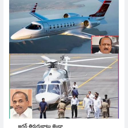
జగన్ తిరుగుబాటు జెండా