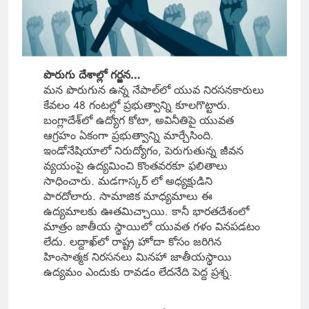
పొరుగు దేశాల్లో గర్జన…
మన పొరుగున ఉన్న నేపాల్‌లో యువ నిరసనకారులు
కేవలం 48 గంటల్లో ప్రభుత్వాన్ని కూలగొట్టారు.
బంగ్లాదేశ్‌లో ఉద్యోగ కోటా, అవినీతిపై యువత
ఆగ్రహం ఏకంగా ప్రభుత్వాన్ని మార్చేసింది.
ఇండోనేషియాలో నిరుద్యోగం, పెరుగుతున్న జీవన
వ్యయంపై ఉద్యమించి కొంతవరకూ ఫలితాలు
సాధించారు. మడగాస్కర్ లో అధ్యక్షుడిని
పారదోలారు. సామాజిక మాధ్యమాలు ఈ
ఉద్యమాలకు ఊతమిచ్చాయి. కానీ భారతదేశంలో
మాత్రం జాతీయ స్థాయిలో యువత గళం వినపడటం
లేదు. లద్దాఖ్‌లో రాష్ట్ర హోదా కోసం జరిగిన
హింసాత్మక నిరసనలు మినహా జాతీయస్థాయి
ఉద్యమం ఎందుకు రావడం లేదనేది పెద్ద ప్రశ్న.