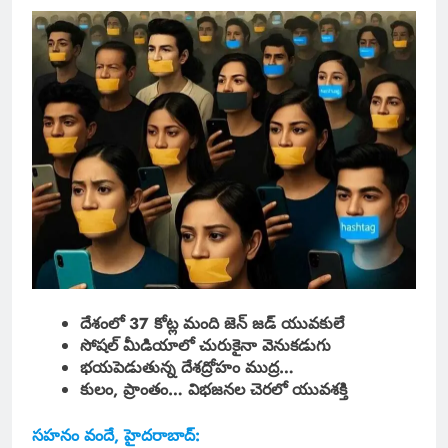
దేశంలో 37 కోట్ల మంది జెన్ జడ్ యువకులే
సోషల్ మీడియాలో చురుకైనా వెనుకడుగు
భయపెడుతున్న దేశద్రోహం ముద్ర…
కులం, ప్రాంతం… విభజనల చెరలో యువశక్తి
సహనం వందే, హైదరాబాద్: