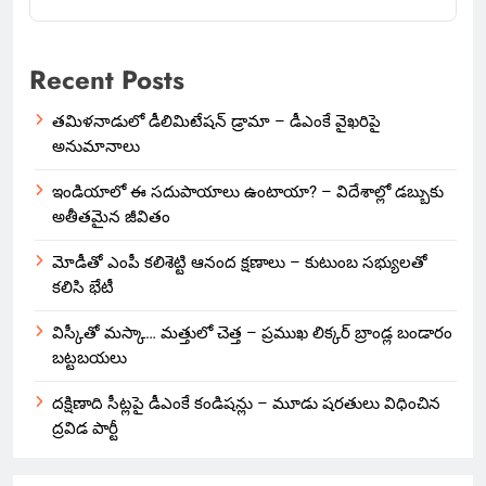
Recent Posts
తమిళనాడులో డీలిమిటేషన్ డ్రామా – డీఎంకే వైఖరిపై
అనుమానాలు
ఇండియాలో‌ ఈ సదుపాయాలు ఉంటాయా? – విదేశాల్లో డబ్బుకు
అతీతమైన జీవితం
మోడీతో ఎంపీ కలిశెట్టి ఆనంద క్షణాలు – కుటుంబ సభ్యులతో
కలిసి భేటీ
విస్కీతో మస్కా… మత్తులో చెత్త – ప్రముఖ లిక్కర్ బ్రాండ్ల బండారం
బట్టబయలు
దక్షిణాది సీట్లపై డీఎంకే కండిషన్లు – మూడు షరతులు విధించిన
ద్రవిడ పార్టీ