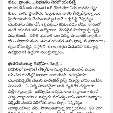
కులం, ప్రాంతం… విభజనల చెరలో యువశక్తి
భారత జెన్ జడ్ యువత ఒకే గొంతుకగా ఏకం కావడం కష్టం.
కులం, భాష, ప్రాంతీయ గుర్తింపులు వారిని చీల్చివేస్తున్నాయి.
హైదరాబాదుకు చెందిన అమృత అనే జర్నలిస్ట్ చెప్పినట్టు…
యువతను ఏకం చేసే శక్తి ఎక్కడా కనిపించడం లేదు. నగరంలో
ఉండే యువత తమ ఉద్యోగాలు, మెరుగైన సౌకర్యాలపై దృష్టి
పెడుతుంటే… దళిత యువత కుల వివక్ష, సామాజిక న్యాయం
కోసం పోరాడుతోంది. తమిళ యువత తమ భాష, సంప్రదాయాల
రక్షణ కోసం కృషి చేస్తోంది. ఈ అంతర్గత విభజనలే దేశవ్యాప్త
ఉద్యమానికి అడ్డుగా నిలుస్తున్నాయి.
భయపెడుతున్న దేశద్రోహం ముద్ర…
నిరసనల్లో పాల్గొంటే దేశద్రోహం ముద్ర పడుతుందనే భయం
యువత గుండెల్లో బలంగా నాటుకుంది. ఉస్మానియా
యూనివర్సిటీకి చెందిన పొలిటికల్ సైన్స్ విద్యార్థి చౌదరి ఆవేదన
ఏంటంటే… ఏ చిన్న నిరసననైనా జాతి వ్యతిరేక చర్యలుగా
చిత్రీకరిస్తున్నారు. ఒకప్పుడు ఉద్యమాలకు కేంద్రాలుగా ఉండే
విశ్వవిద్యాలయాలు ఇప్పుడు ప్రభుత్వ నియంత్రణలో ఉన్నాయి.
వర్సిటీకి చెందిన పరిశోధకురాలు కల్పన చెప్పినట్టు…
విద్యాలయాలు తమ పోరాటతత్వాన్ని కోల్పోయాయి. 2019లో