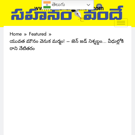
తెలుగు
www.sahanamvande.com
Home
Featured
యువత మౌనం వెనుక మర్మం! – జెన్ జడ్ నిశ్శబ్దం… వీధుల్లోకి
రాని నేటితరం