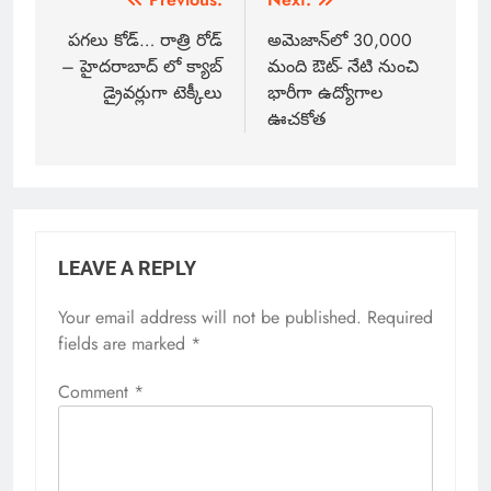
పగలు కోడ్‌… రాత్రి రోడ్
అమెజాన్‌లో 30,000
– హైదరాబాద్ లో క్యాబ్
మంది ఔట్- నేటి నుంచి
డ్రైవర్లుగా టెక్కీలు
భారీగా ఉద్యోగాల
ఊచకోత
LEAVE A REPLY
Your email address will not be published.
Required
fields are marked
*
Comment
*