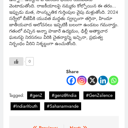
వెంటాడుతోంది. రాజకీయాలపై నమ్మకం కోల్పోయిన ఈ తరం…
ఇప్పుడు మత, సాంస్కృతిక గుర్తింపుల వైపు మళ్లుతోంది. 2024
సర్వేలో బీజేపీకి యువత మద్దతు స్వల్పంగా తగ్గినా, హిందూ
జాతీయవాద ఆలోచనలు ఇప్పటికీ బలంగా ఉండటం గమనార్హం.
గతంలో వచ్చిన అన్నా హజారే ఉద్యమం, ఢిల్లీ అత్యాచార
ఘటనపై నిరసనలు వీరికి చైతన్యాన్ని ఇచ్చినా, ప్రభుత్వ
నిర్బంధం వీరిని నిశ్శబ్దంగా ఉంచుతోంది.
0
Share
Tagged:
#genZ
#genz@India
#GenZsilence
#IndianYouth
#Sahanamvande
Previous:
Next: