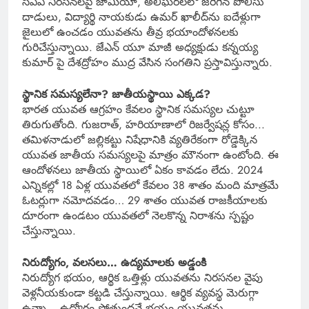
సీఏఏ నిరసనలపై జామియా, అలీఘర్‌లలో జరిగిన పోలీసు
దాడులు, విద్యార్థి నాయకుడు ఉమర్ ఖాలీద్‌ను ఐదేళ్లుగా
జైలులో ఉంచడం యువతను తీవ్ర భయాందోళనలకు
గురిచేస్తున్నాయి. జేఎన్ యూ మాజీ అధ్యక్షుడు కన్నయ్య
కుమార్ పై దేశద్రోహం ముద్ర వేసిన సంగతిని ప్రస్తావిస్తున్నారు.
స్థానిక సమస్యలేనా? జాతీయస్థాయి ఎక్కడ?
భారత యువత ఆగ్రహం కేవలం స్థానిక సమస్యల చుట్టూ
తిరుగుతోంది. గుజరాత్, హరియాణాలో రిజర్వేషన్ల కోసం..‌.
తమిళనాడులో జల్లికట్టు నిషేధానికి వ్యతిరేకంగా రోడ్డెక్కిన
యువత జాతీయ సమస్యలపై మాత్రం మౌనంగా ఉంటోంది. ఈ
ఆందోళనలు జాతీయ స్థాయిలో ఏకం కావడం లేదు. 2024
ఎన్నికల్లో 18 ఏళ్ల యువతలో కేవలం 38 శాతం మంది మాత్రమే
ఓటర్లుగా నమోదవడం… 29 శాతం యువత రాజకీయాలకు
దూరంగా ఉండటం యువతలో నెలకొన్న నిరాశను స్పష్టం
చేస్తున్నాయి.
నిరుద్యోగం, వలసలు… ఉద్యమాలకు అడ్డంకి
నిరుద్యోగ భయం, ఆర్థిక ఒత్తిళ్లు యువతను నిరసనల వైపు
వెళ్లనీయకుండా కట్టడి చేస్తున్నాయి. ఆర్థిక వ్యవస్థ మెరుగ్గా
ఉన్నా… ఉద్యోగం పోతుందనే భయం యువతను