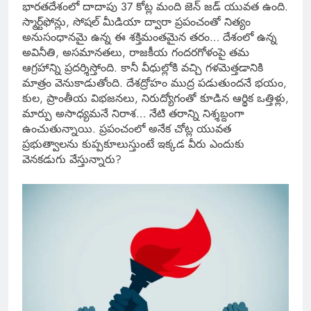
భారతదేశంలో దాదాపు 37 కోట్ల మంది జెన్ జడ్ యువత ఉంది.
స్మార్ట్‌ఫోన్లు, సోషల్ మీడియా ద్వారా ప్రపంచంతో నిత్యం
అనుసంధానమై ఉన్న ఈ శక్తిమంతమైన తరం… దేశంలో ఉన్న
అవినీతి, అసమానతలు, రాజకీయ గందరగోళంపై తమ
ఆగ్రహాన్ని ప్రదర్శిస్తోంది. కానీ వీధుల్లోకి వచ్చి గళమెత్తడానికి
మాత్రం వెనుకాడుతోంది. దేశద్రోహం ముద్ర పడుతుందనే భయం,
కుల, ప్రాంతీయ విభజనలు, నిరుద్యోగంతో కూడిన ఆర్థిక ఒత్తిళ్లు,
మార్పు అసాధ్యమనే నిరాశ… నేటి తరాన్ని నిశ్శబ్దంగా
ఉంచుతున్నాయి. ప్రపంచంలో అనేక చోట్ల యువత
ప్రభుత్వాలను కుప్పకూలుస్తుంటే ఇక్కడ వీరు ఎందుకు
వెనకడుగు వేస్తున్నారు?