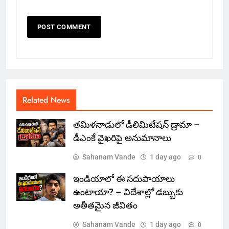
Related News
తమిళనాడులో డీలిమిటేషన్ డ్రామా –
డీఎంకే వైఖరిపై అనుమానాలు
Sahanam Vande
1 day ago
0
ఇండియాలో‌ ఈ సదుపాయాలు
ఉంటాయా? – విదేశాల్లో డబ్బుకు
అతీతమైన జీవితం
Sahanam Vande
1 day ago
0