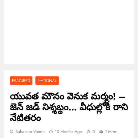
FEATURED
NATIONAL
యువత మౌనం వెనుక మర్మం! –
జెన్ జడ్ నిశ్శబ్దం… వీధుల్లోకి రాని
నేటితరం
Sahanam Vande
10 Months Ago
0
1 Mins