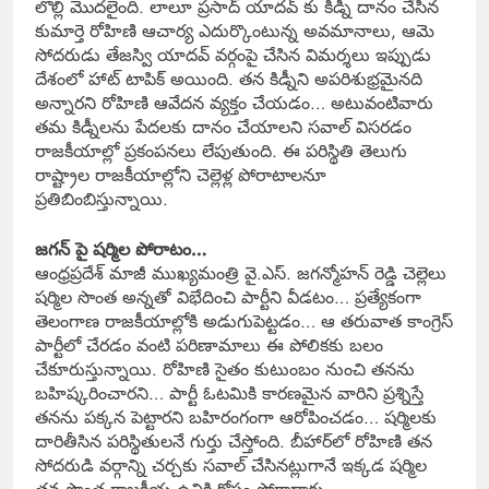
లొల్లి మొదలైంది. లాలూ ప్రసాద్ యాదవ్ కు కిడ్నీ దానం చేసిన
కుమార్తె రోహిణి ఆచార్య ఎదుర్కొంటున్న అవమానాలు, ఆమె
సోదరుడు తేజస్వి యాదవ్ వర్గంపై చేసిన విమర్శలు ఇప్పుడు
దేశంలో హాట్ టాపిక్ అయింది. తన కిడ్నీని అపరిశుభ్రమైనది
అన్నారని రోహిణి ఆవేదన వ్యక్తం చేయడం… అటువంటివారు
తమ కిడ్నీలను పేదలకు దానం చేయాలని సవాల్ విసరడం
రాజకీయాల్లో ప్రకంపనలు లేపుతుంది. ఈ పరిస్థితి తెలుగు
రాష్ట్రాల రాజకీయాల్లోని చెల్లెళ్ల పోరాటాలనూ
ప్రతిబింబిస్తున్నాయి.
జగన్ పై షర్మిల పోరాటం…
ఆంధ్రప్రదేశ్ మాజీ ముఖ్యమంత్రి వై.ఎస్. జగన్మోహన్ రెడ్డి చెల్లెలు
షర్మిల సొంత అన్నతో విభేదించి పార్టీని వీడటం… ప్రత్యేకంగా
తెలంగాణ రాజకీయాల్లోకి అడుగుపెట్టడం… ఆ తరువాత కాంగ్రెస్
పార్టీలో చేరడం వంటి పరిణామాలు ఈ పోలికకు బలం
చేకూరుస్తున్నాయి. రోహిణి సైతం కుటుంబం నుంచి తనను
బహిష్కరించారని… పార్టీ ఓటమికి కారణమైన వారిని ప్రశ్నిస్తే
తనను పక్కన పెట్టారని బహిరంగంగా ఆరోపించడం… షర్మిలకు
దారితీసిన పరిస్థితులనే గుర్తు చేస్తోంది. బీహార్‌లో రోహిణి తన
సోదరుడి వర్గాన్ని చర్చకు సవాల్ చేసినట్లుగానే ఇక్కడ షర్మిల