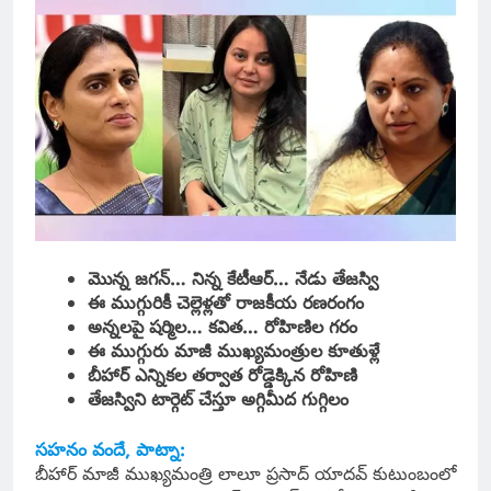
మొన్న జగన్… నిన్న కేటీఆర్… నేడు తేజస్వి
ఈ ముగ్గురికీ చెల్లెళ్లతో రాజకీయ రణరంగం
అన్నలపై షర్మిల… కవిత… రోహిణిల గరం
ఈ ముగ్గురు మాజీ ముఖ్యమంత్రుల కూతుళ్లే
బీహార్ ఎన్నికల తర్వాత రోడ్డెక్కిన రోహిణి
తేజస్విని టార్గెట్ చేస్తూ అగ్గిమీద గుగ్గిలం
సహనం వందే, పాట్నా:
బీహార్ మాజీ ముఖ్యమంత్రి లాలూ ప్రసాద్ యాదవ్ కుటుంబంలో