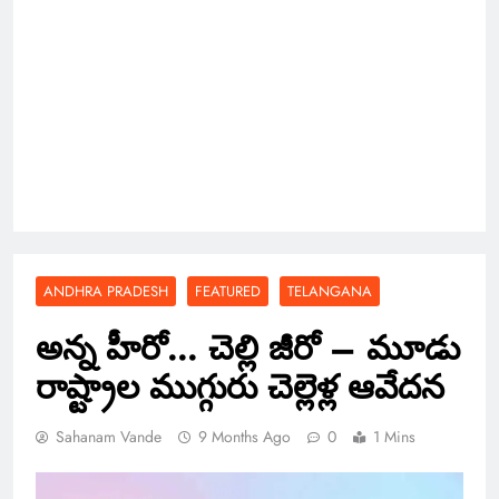
ANDHRA PRADESH
FEATURED
TELANGANA
అన్న హీరో… చెల్లి జీరో – మూడు
రాష్ట్రాల ముగ్గురు చెల్లెళ్ల ఆవేదన
Sahanam Vande
9 Months Ago
0
1 Mins