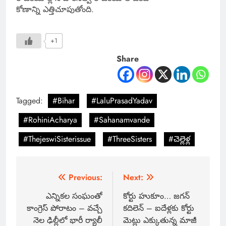
కోణాన్ని ఎత్తిచూపుతోంది.
+1
Share
Tagged:
#Bihar
#LaluPrasadYadav
#RohiniAcharya
#Sahanamvande
#ThejeswiSisterissue
#ThreeSisters
#చెల్లెళ్ల
Previous:
Next:
ఎన్నికల సంఘంతో
కోర్టు హుకూం… జగన్
కాంగ్రెస్ పోరాటం – వచ్చే
కదిలెన్ – ఐదేళ్లకు కోర్టు
నెల ఢిల్లీలో భారీ ర్యాలీ
మెట్లు ఎక్కుతున్న మాజీ