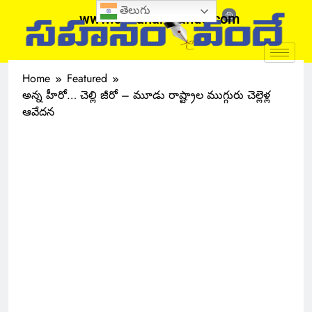
తెలుగు
www.sahanamvande.com
Home
Featured
అన్న హీరో… చెల్లి జీరో – మూడు రాష్ట్రాల ముగ్గురు చెల్లెళ్ల
ఆవేదన