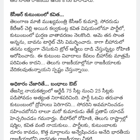
తన సొంత రాజకీయ ఉనికి కోసం పోరాడారు.
కేసీఆర్ కుటుంబంలో కవిత…
తెలంగాణ మాజీ ముఖ్యమంత్రి కేసీఆర్ కుమార్తె, సోదరుడు
కేటీఆర్ చెల్లి అయిన కల్వకుంట్ల కవిత విషయంలోనూ పార్టీలో,
కుటుంబంలో ఘర్షణ వాతావరణం నెలకొంది. ఆమె తన సొంత
అన్నను, బావను టార్గెట్ చేసి విమర్శించారు. కాగా బీహారులో
తనను లక్ష్యంగా చేసుకుని ట్రోల్ ఆర్మీలు దాడి చేస్తున్నట్లు రోహిణి
ఆరోపించారు. ఈ కుటుంబ వివాదాలు కేవలం బీహార్‌కు మాత్రమే
పరిమితం కాదని… తెలుగు రాజకీయాల్లోనూ రాజకీయాలకు
వేదికలవుతున్నాయని స్పష్టం చేస్తున్నాయి.
అధికారం చేజారితే… బంధాలు ఔట్
తేజస్వి నాయకత్వంలో ఆర్జేడీ 75 సీట్ల నుంచి 25 సీట్లకు
పడిపోవడం అత్యంత నిరాశపరిచింది. పార్టీ ఓటమి తరువాత
కుటుంబంలో ద్రోహులు పెరిగారని… సోదరిని అవమానించడం
సహించబోనని లాలూ మరో కుమారుడు తేజ్ ప్రతాప్ యాదవ్
హెచ్చరించడం గమనార్హం. బీహార్‌లో రోహిణి, తెలుగు రాష్ట్రాల్లో
షర్మిల, కవిత వంటి నాయకులు.. పార్టీలకు, కుటుంబాలకు
దూరం కావడం, కొత్త మార్గాలను అన్వేషించడం అనేది భారతీయ
రాజకీయాల్లోని వారసత్వ రాజకీయాల చీకటి