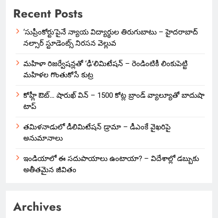
Recent Posts
‘సుప్రీంకోర్టు’పైనే న్యాయ విద్యార్థుల తిరుగుబాటు – హైదరాబాద్
నల్సార్ స్టూడెంట్స్ నిరసన వెల్లువ
మహిళా రిజర్వేషన్లతో ‘ఢీ’లిమిటేషన్ – రెండింటికీ లింకుపెట్టి
మహిళల గొంతుకోసే కుట్ర
కోహ్లీ ఔట్… షారుఖ్ విన్ – 1500 కోట్ల బ్రాండ్ వ్యాల్యూతో బాదుషా
టాప్
తమిళనాడులో డీలిమిటేషన్ డ్రామా – డీఎంకే వైఖరిపై
అనుమానాలు
ఇండియాలో‌ ఈ సదుపాయాలు ఉంటాయా? – విదేశాల్లో డబ్బుకు
అతీతమైన జీవితం
Archives