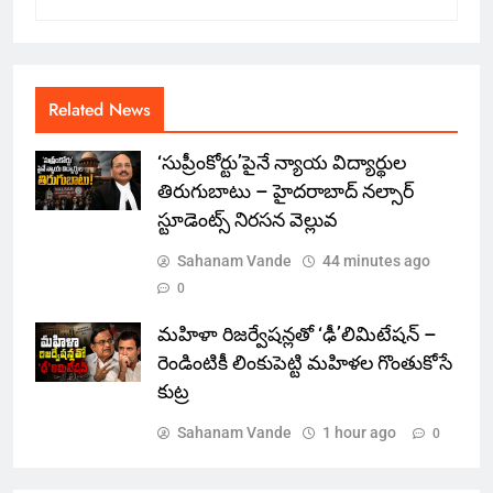
Related News
‘సుప్రీంకోర్టు’పైనే న్యాయ విద్యార్థుల
తిరుగుబాటు – హైదరాబాద్ నల్సార్
స్టూడెంట్స్ నిరసన వెల్లువ
Sahanam Vande
44 minutes ago
0
మహిళా రిజర్వేషన్లతో ‘ఢీ’లిమిటేషన్ –
రెండింటికీ లింకుపెట్టి మహిళల గొంతుకోసే
కుట్ర
Sahanam Vande
1 hour ago
0