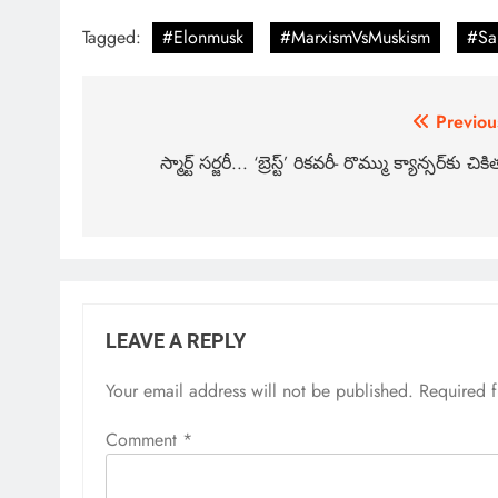
Tagged:
#Elonmusk
#MarxismVsMuskism
#Sa
Previou
స్మార్ట్ సర్జరీ.‌‌.. ‘బ్రెస్ట్’ రికవరీ- రొమ్ము క్యాన్సర్‌కు చికి
LEAVE A REPLY
Your email address will not be published.
Required 
Comment
*