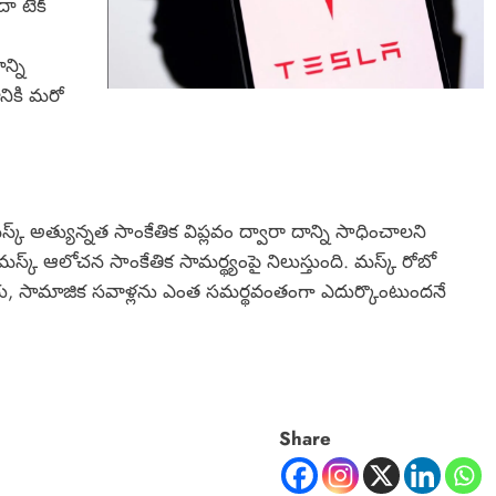
ా టెక్
్ని
ానికి మరో
మస్క్ అత్యున్నత సాంకేతిక విప్లవం ద్వారా దాన్ని సాధించాలని
్క్ ఆలోచన సాంకేతిక సామర్థ్యంపై నిలుస్తుంది. మస్క్ రోబో
కీయ, సామాజిక సవాళ్లను ఎంత సమర్థవంతంగా ఎదుర్కొంటుందనే
Share