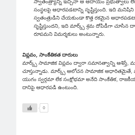
స్వాతంత్ర్యాన్ని ఇచ్చినా ఆ ఆదాయం ప్రభుత్వాలు లేద
సంస్థలపై ఆధారపడటాన్ని సృష్టిస్తుంది. ఇది మనిషిని
స్వతంత్రుడిని చేయకుండా కొత్త రకమైన ఆధారపడటాన
సృష్టిస్తుందని, ఇది మార్క్స్ శ్రమ దోపిడీగా చూసిన ద
రూపమని విమర్శకులు అంటున్నారు.
విప్లవం, సాంకేతికత దారులు
మార్క్స్ సామాజిక విప్లవం ద్వారా సమానత్వాన్ని ఆశిస్తే, 
చూస్తున్నాడు. మార్క్స్ ఆలోచన సామాజిక ఆధారితమైతే, మస
యుగం స్వర్గమా లేక సంక్షోభమా అనేది సాంకేతిక, రాజ
దానిపై ఆధారపడి ఉంటుంది.
0