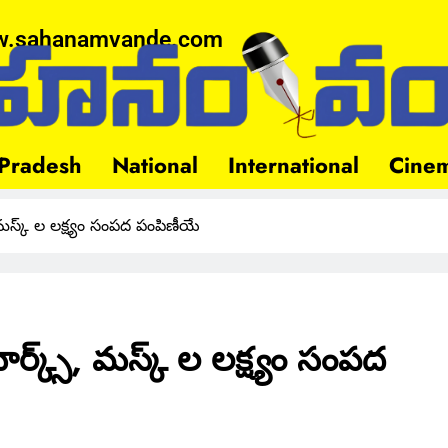
.sahanamvande.com
Pradesh
National
International
Cine
మస్క్ ల లక్ష్యం సంపద పంపిణీయే
్క్స్, మస్క్ ల లక్ష్యం సంపద