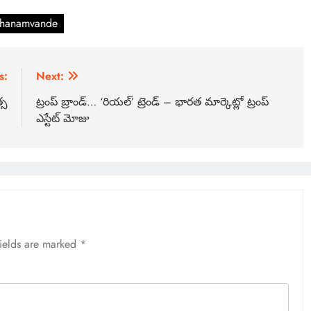
hanamvande
s:
Next:
త్స
ట్రంప్ బ్రాండ్… ‘రియల్’ ట్రెండ్ – భారత మార్కెట్లో ట్రంప్
ఎస్టేట్ మోజు
fields are marked
*