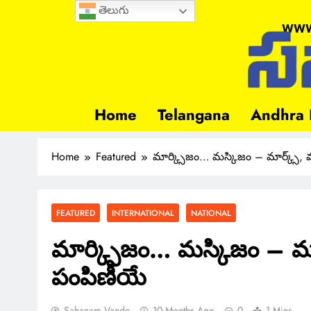
తెలుగు
www
Home
Telangana
Andhra 
Home
Featured
మార్క్సిజం… మస్కిజం – మార్క్స్, 
FEATURED
INTERNATIONAL
NATIONAL
మార్క్సిజం… మస్కిజం – మార
పంపిణీయే
Sahanam Vande
10 Months Ago
0
1 Mins