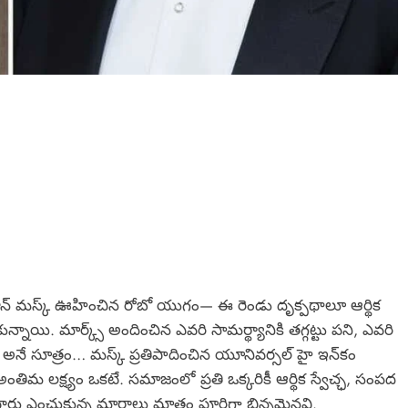
 ఎలాన్ మస్క్ ఊహించిన రోబో యుగం— ఈ రెండు దృక్పథాలూ ఆర్థిక
న్నాయి. మార్క్స్ అందించిన ఎవరి సామర్థ్యానికి తగ్గట్టు పని, ఎవరి
 అనే సూత్రం… మస్క్ ప్రతిపాదించిన యూనివర్సల్ హై ఇన్‌కం
మ లక్ష్యం ఒకటే. సమాజంలో ప్రతి ఒక్కరికీ ఆర్థిక స్వేచ్ఛ, సంపద
 ఎంచుకున్న మార్గాలు మాత్రం పూర్తిగా భిన్నమైనవి.