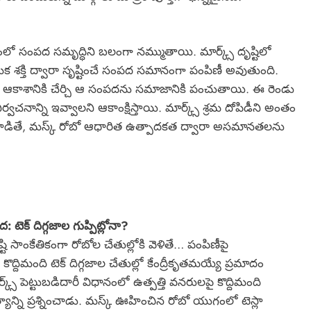
ో సంపద సమృద్ధిని బలంగా నమ్ముతాయి. మార్క్స్ దృష్టిలో
క శక్తి ద్వారా సృష్టించే సంపద సమానంగా పంపిణీ అవుతుంది.
ిని ఆకాశానికి చేర్చి ఆ సంపదను సమాజానికి పంచుతాయి. ఈ రెండు
్వచనాన్ని ఇవ్వాలని ఆకాంక్షిస్తాయి. మార్క్స్ శ్రమ దోపిడీని అంతం
ట్లాడితే, మస్క్ రోబో ఆధారిత ఉత్పాదకత ద్వారా అసమానతలను
 టెక్ దిగ్గజాల గుప్పిట్లోనా?
ి సాంకేతికంగా రోబోల చేతుల్లోకి వెళితే… పంపిణీపై
ొద్దిమంది టెక్ దిగ్గజాల చేతుల్లో కేంద్రీకృతమయ్యే ప్రమాదం
క్స్ పెట్టుబడిదారీ విధానంలో ఉత్పత్తి వనరులపై కొద్దిమంది
్యాన్ని ప్రశ్నించాడు. మస్క్ ఊహించిన రోబో యుగంలో టెస్లా