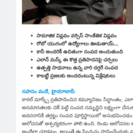
సామాజిక విప్లవం వర్సెస్ సాంకేతిక విప్లవం
రోబో యుగంలో ఉద్యోగాలు ఊడుతాయ్…
కానీ అందరికీ ఉచితంగా సంపద అందుతుంది
ఎలాన్ మస్క్ ఈ కొత్త ప్రతిపాదనపై చర్చలు
ఉత్పత్తి సాధనాలు ఉన్న వారి దగ్గరే సంపద
కాబట్టి ప్రజలకు అందదంటున్న విశ్లేషకులు
సహనం వందే, హైదరాబాద్:
కారల్ మార్క్స్ ప్రతిపాదించిన కమ్యూనిజం సిద్ధాంతం,
అసమానతలకు చెక్ పెట్టి సంపద సమృద్ధిని లక్ష్యంగా చేసుకు
అవసరానికి తగ్గట్టు సంపద పూర్తిస్థాయిలో అనుభవించడం
ఆలోచనతో ఆశ్చర్యకరంగా పోలి ఉంది. రెండు ఆలోచనల అంతి
అందేలా చూడటం. అయితే ఈ స్వేచ్ఛను సాధించేందుకు వారు