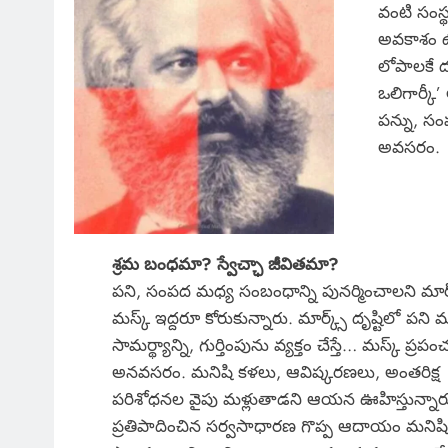
వంటి సంస్
అవకాశం ఉంద
లోపాలకే దర
ఒలిగార్కీ
పన్ను, సం
అవసరం.
శ్రమ బంధమా? స్వేచ్ఛా జీవితమా?
పని, సంపద మధ్య సంబంధాన్ని పునర్మించాలని మార్క
మస్క్ ఇద్దరూ కోరుకున్నారు. మార్క్స్ దృష్టిలో పని 
సామర్థ్యాన్ని, గుర్తింపును వ్యక్తం చేస్తే… మస్క్ ప్ర
అనవసరం. మనిషి కళలు, ఆవిష్కరణలు, అంతరిక్ష
పరిశోధనల వైపు మళ్లుతాడని ఆయన ఊహిస్తున్నారు
ప్రతిపాదించిన సర్వసాధారణ గొప్ప ఆదాయం మనిషికి