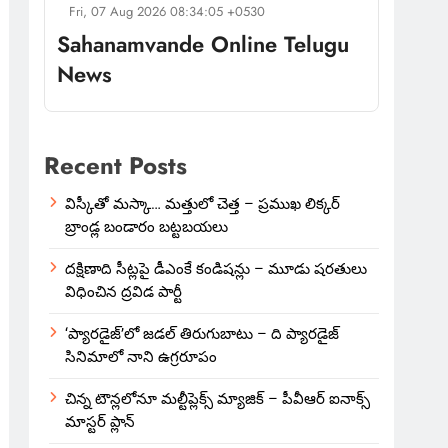
Fri, 07 Aug 2026 08:34:05 +0530
Sahanamvande Online Telugu
News
Recent Posts
విస్కీతో మస్కా… మత్తులో చెత్త – ప్రముఖ లిక్కర్
బ్రాండ్ల బండారం బట్టబయలు
దక్షిణాది సీట్లపై డీఎంకే కండిషన్లు – మూడు షరతులు
విధించిన ద్రవిడ పార్టీ
‘ప్యారడైజ్’లో జడల్ తిరుగుబాటు – ది ప్యారడైజ్
సినిమాలో నాని ఉగ్రరూపం
చిన్న టౌన్లలోనూ మల్టీప్లెక్స్‌ మ్యాజిక్ – పీవీఆర్ ఐనాక్స్
మాస్టర్ ప్లాన్