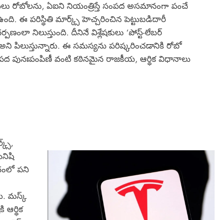
థలు రోబోలను, ఏఐని నియంత్రిస్తే సంపద అసమానంగా పంచే
ి. ఈ పరిస్థితి మార్క్స్ హెచ్చరించిన పెట్టుబడిదారీ
్పణంలా నిలుస్తుంది. దీనినే విశ్లేషకులు ‘పోస్ట్-లేబర్
’ అని పిలుస్తున్నారు. ఈ సమస్యను పరిష్కరించడానికి రోబో
పద పునఃపంపిణీ వంటి కఠినమైన రాజకీయ, ఆర్థిక విధానాలు
్స్,
మనిషి
పంచంలో పని
. మస్క్
 ఆర్థిక