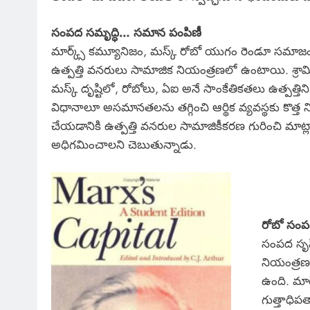
సంపద సమృద్ధి… సమాన పంపిణీ
మార్క్స్ కమ్యూనిజం, మస్క్ రోబో యుగం రెండూ సమాజంల
ఉత్పత్తి వనరులు సామాజిక నియంత్రణలో ఉంటాయి. శ్రామి
మస్క్ దృష్టిలో, రోబోలు, ఏఐ అనే సాంకేతికతలు ఉత్పత్త
విధానాలూ అసమానతలను తగ్గించి ఆర్థిక వ్యవస్థకు కొత్త నిర
చేయడానికి ఉత్పత్తి వనరుల సామాజికీకరణ గురించి మా
అధిగమించాలని చెబుతున్నాడు.
రోబో సంపద:
సంపద సృష్ట
నియంత్రణ క
ఉంది. మార్
గుత్తాధిపత