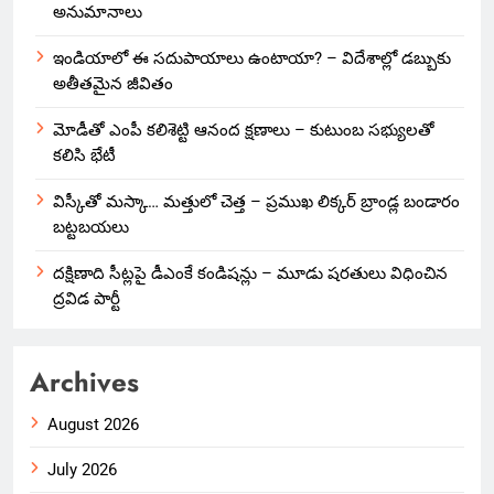
అనుమానాలు
ఇండియాలో‌ ఈ సదుపాయాలు ఉంటాయా? – విదేశాల్లో డబ్బుకు
అతీతమైన జీవితం
మోడీతో ఎంపీ కలిశెట్టి ఆనంద క్షణాలు – కుటుంబ సభ్యులతో
కలిసి భేటీ
విస్కీతో మస్కా… మత్తులో చెత్త – ప్రముఖ లిక్కర్ బ్రాండ్ల బండారం
బట్టబయలు
దక్షిణాది సీట్లపై డీఎంకే కండిషన్లు – మూడు షరతులు విధించిన
ద్రవిడ పార్టీ
Archives
August 2026
July 2026