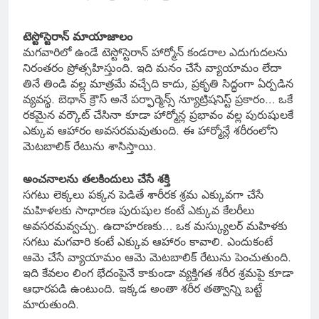
టెస్టోస్టెరాన్ మాయాజాలం
మగవారిలో ఉండే టెస్టోస్టెరాన్ హార్మోన్ కండరాల ఎదుగుదలను
నిరంతరం ప్రోత్సహిస్తుంది. ఇది మనం చేసే వ్యాయామం లేదా
తినే తిండి వల్ల మాత్రమే వచ్చేది కాదు, ప్రకృతి సిద్ధంగా ఏర్పడిన
వ్యవస్థ. బెథాన్ క్రౌస్ అనే పర్ఫార్మెన్స్ న్యూట్రిషనిస్ట్ ప్రకారం… ఒకే
రకమైన వర్కౌట్ చేసినా కూడా హార్మోన్ల ప్రభావం వల్ల పురుషులకే
ఎక్కువ ఆహారం అవసరమవుతుంది. ఈ హార్మోన్లే శరీరంలోని
మెటబాలిక్ రేటును శాసిస్తాయి.
అంచనాలను తలకిందులు చేసే శక్తి
సగటు లెక్కలు పక్కన పెడితే శారీరక శ్రమ ఎక్కువగా చేసే
మహిళలకు సాధారణ పురుషుల కంటే ఎక్కువ కేలరీలు
అవసరమవ్వచ్చు. ఉదాహరణకు… ఒక మస్క్యులర్ మహిళకు
సగటు మగవారి కంటే ఎక్కువ ఆహారం కావాలి. ఎందుకంటే
ఆమె చేసే వ్యాయామం ఆమె మెటబాలిక్ రేటును పెంచుతుంది.
ఇది కేవలం లింగ భేదంపైనే కాకుండా వ్యక్తిగత శరీర శ్రమపై కూడా
ఆధారపడి ఉంటుంది. ఇక్కడ అంతా శరీర తత్వాన్ని బట్టే
మారుతుంది.