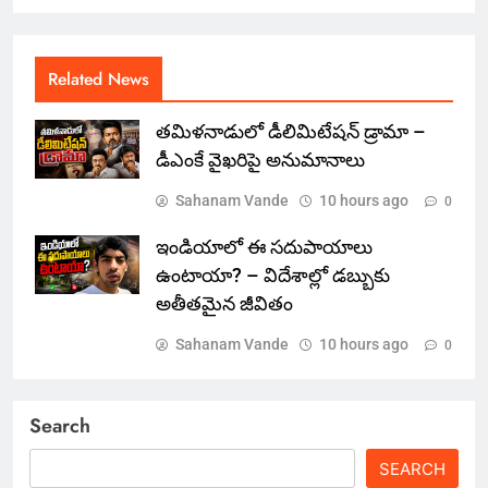
Related News
తమిళనాడులో డీలిమిటేషన్ డ్రామా –
డీఎంకే వైఖరిపై అనుమానాలు
Sahanam Vande
10 hours ago
0
ఇండియాలో‌ ఈ సదుపాయాలు
ఉంటాయా? – విదేశాల్లో డబ్బుకు
అతీతమైన జీవితం
Sahanam Vande
10 hours ago
0
Search
SEARCH