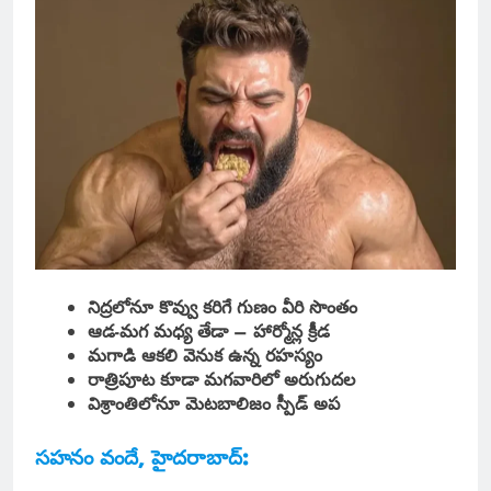
నిద్రలోనూ కొవ్వు కరిగే గుణం వీరి సొంతం
ఆడ-మగ మధ్య తేడా – హార్మోన్ల క్రీడ
మగాడి ఆకలి వెనుక ఉన్న రహస్యం
రాత్రిపూట కూడా మగవారిలో అరుగుదల
విశ్రాంతిలోనూ మెటబాలిజం స్పీడ్ అప
సహనం వందే, హైదరాబాద్: