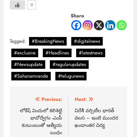
0
Share
Tagged:
#BreakingNews
#digitalnews
#exclusive
#Headlines
#latestnews
#Newsupdate
#regularupdates
#Sahanamvande
#telugunews
Previous:
Next:
లోకేష్ విందులో కలిశెట్టి
విదేశీ వర్సిటీల భారత్‌
భావోద్వేగం -ఎంపీ
వలస – ఇంటి ముందర
కుటుంబంతో ఆత్మీయ
ఖండాంతర విద్య
బంధం