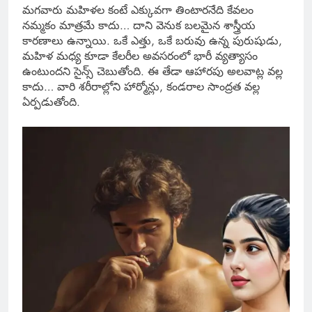
మగవారు మహిళల కంటే ఎక్కువగా తింటారనేది కేవలం
నమ్మకం మాత్రమే కాదు… దాని వెనుక బలమైన శాస్త్రీయ
కారణాలు ఉన్నాయి. ఒకే ఎత్తు, ఒకే బరువు ఉన్న పురుషుడు,
మహిళ మధ్య కూడా కేలరీల అవసరంలో భారీ వ్యత్యాసం
ఉంటుందని సైన్స్ చెబుతోంది. ఈ తేడా ఆహారపు అలవాట్ల వల్ల
కాదు… వారి శరీరాల్లోని హార్మోన్లు, కండరాల సాంద్రత వల్ల
ఏర్పడుతోంది.