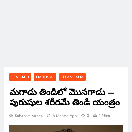
FEATURED
NATIONAL
TELANGANA
మగాడు తిండిలో మొనగాడు –
పురుషుల శరీరమే తిండి యంత్రం
Sahanam Vande
6 Months Ago
0
1 Mins