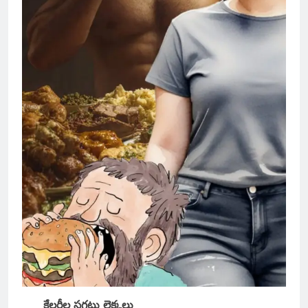
కేలరీల సగటు లెక్కలు