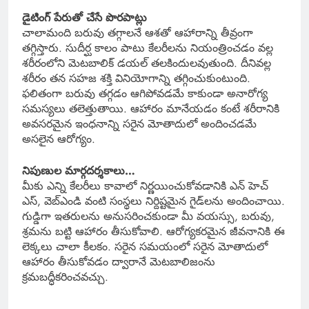
డైటింగ్ పేరుతో చేసే పొరపాట్లు
చాలామంది బరువు తగ్గాలనే ఆశతో ఆహారాన్ని తీవ్రంగా
తగ్గిస్తారు. సుదీర్ఘ కాలం పాటు కేలరీలను నియంత్రించడం వల్ల
శరీరంలోని మెటబాలిక్ డయల్ తలకిందులవుతుంది. దీనివల్ల
శరీరం తన సహజ శక్తి వినియోగాన్ని తగ్గించుకుంటుంది.
ఫలితంగా బరువు తగ్గడం ఆగిపోవడమే కాకుండా అనారోగ్య
సమస్యలు తలెత్తుతాయి. ఆహారం మానేయడం కంటే శరీరానికి
అవసరమైన ఇంధనాన్ని సరైన మోతాదులో అందించడమే
అసలైన ఆరోగ్యం.
నిపుణుల మార్గదర్శకాలు…
మీకు ఎన్ని కేలరీలు కావాలో నిర్ణయించుకోవడానికి ఎన్ హెచ్
ఎస్, వెబ్‌ఎండి వంటి సంస్థలు నిర్దిష్టమైన గైడ్‌లను అందించాయి.
గుడ్డిగా ఇతరులను అనుసరించకుండా మీ వయస్సు, బరువు,
శ్రమను బట్టి ఆహారం తీసుకోవాలి. ఆరోగ్యకరమైన జీవనానికి ఈ
లెక్కలు చాలా కీలకం. సరైన సమయంలో సరైన మోతాదులో
ఆహారం తీసుకోవడం ద్వారానే మెటబాలిజంను
క్రమబద్ధీకరించవచ్చు.