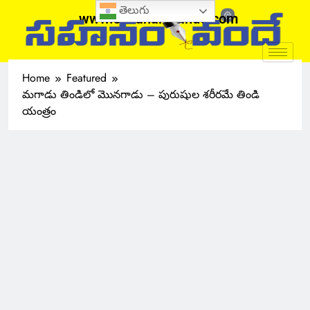
తెలుగు
www.sahanamvande.com
Home
Featured
మగాడు తిండిలో మొనగాడు – పురుషుల శరీరమే తిండి
యంత్రం