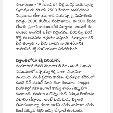
సాధారణంగా 19 నుండి 64 ఏళ్ల మధ్య వయస్సున్న
పురుషులకు రోజుకు 2500 కేలరీలు అవసరమని
నిపుణులు తేల్చారు. అదే వయస్సున్న మహిళలకు
మాత్రం 2000 కేలరీలు సరిపోతాయి. ఈ 500 కేలరీల
తేడాకు ప్రధాన కారణం శరీర నిర్మాణం. అయితే ఈ
అంకెలు అందరికీ ఒకేలా వర్తించవు. వయస్సు పెరిగే
కొద్దీ ఈ అవసరం తగ్గుతూ వస్తుంది. ముఖ్యంగా 65
ఏళ్ల తర్వాత 75 ఏళ్లు దాటిన వారికి శరీరానికి
కావలసిన శక్తి గణనీయంగా పడిపోతుంది.
విశ్రాంతిలోనూ శక్తి వినియోగం
మగవారిలో బేసల్ మెటబాలిక్ రేటు అంటే విశ్రాంతి
సమయంలో ఖర్చయ్యే శక్తి చాలా ఎక్కువగా
ఉంటుంది. దీనికి ప్రధాన కారణం పురుషుల శరీరంలో
ఉండే లీన్ మజిల్ మాస్ లేదా కండరాల సాంద్రత.
మహిళల్లో సహజంగానే కొవ్వు శాతం ఎక్కువగా
ఉంటుంది. కండరాలు కొవ్వు కంటే ఎక్కువ కేలరీలను
దహనం చేస్తాయి. అంటే పురుషుడు విశ్రాంతి
తీసుకుంటున్నా కూడా అతని శరీరం మహిళా శరీరం
కంటే ఎక్కువ శక్తిని ఖర్చు చేస్తూనే ఉంటుంది.