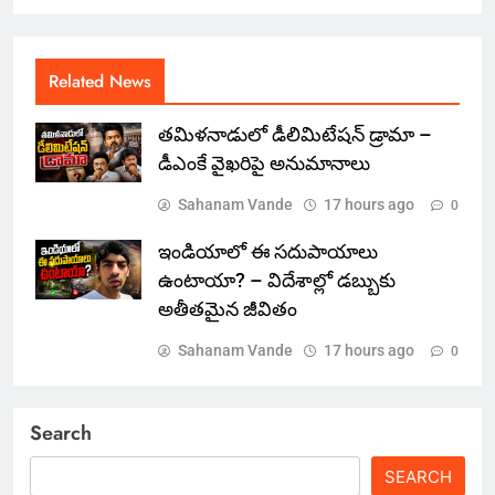
Related News
తమిళనాడులో డీలిమిటేషన్ డ్రామా –
డీఎంకే వైఖరిపై అనుమానాలు
Sahanam Vande
17 hours ago
0
ఇండియాలో‌ ఈ సదుపాయాలు
ఉంటాయా? – విదేశాల్లో డబ్బుకు
అతీతమైన జీవితం
Sahanam Vande
17 hours ago
0
Search
SEARCH