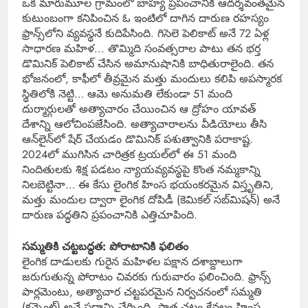
ఒక మారుమూల గ్రామంలో బాహ్య ప్రపంచానికి ఆదర్శవంతమైన
కుటుంబంగా కనిపించిన ఓ ఇంటిలో దాగిన దారుణ రహస్యం
ఫ్రాన్స్‌లోని వ్యవస్థనే కుదిపేసింది. గిసెలె పెలికాట్ అనే 72 ఏళ్ల
సాధారణ మహిళ..‌. తొమ్మిది సంవత్సరాల పాటు తన భర్త
డొమినిక్ పెలికాట్ చేసిన అమానుషానికి బాధితురాలైంది. తన
భోజనంలో, కాఫీలో తీవ్రమైన మత్తు మందులు కలిపి అపస్మారక
స్థితిలోకి నెట్టి… ఆమె అనుమతి లేకుండా 51 మంది
దుర్మార్గులతో అత్యాచారం చేయించిన ఆ ద్రోహం యావత్
దేశాన్ని ఆలోచింపజేసింది. అత్యాచారాలను వీడియోలు తీసి
ఆన్‌లైన్‌లో షేర్ చేయడం డొమినిక్ పశుత్వానికి పరాకాష్ట.
2024లో ముగిసిన చారిత్రక ట్రయల్‌లో ఈ 51 మంది
నిందితులకు శిక్ష పడటం న్యాయవ్యవస్థపై కొంత నమ్మకాన్ని
నిలబెట్టినా… ఈ కేసు లైంగిక హింస భయంకరమైన విస్తృతిని,
మత్తు మందుల ద్వారా లైంగిక దోపిడీ (కెమికల్ సబ్‌మిషన్) అనే
దారుణ పద్ధతిని ప్రపంచానికి ఎత్తిచూపింది.
సమ్మతికి చట్టబద్ధత: పోరాటానికి ఫలితం
లైంగిక దాడులకు గురైన మహిళల పక్షాన దశాబ్దాలుగా
జరుగుతున్న పోరాటం చివరకు గురువారం ఫలించింది. ఫ్రాన్స్
పార్లమెంటు, అత్యాచార చట్టపరమైన నిర్వచనంలో సమ్మతి
(కన్సెంట్) అనే పదాన్ని చేర్చింది. పాత చట్టం కేవలం హింస,