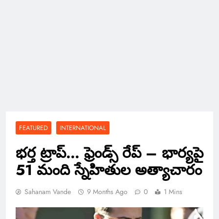
FEATURED
INTERNATIONAL
భర్త ట్రాప్… ఫ్రెండ్స్ రేప్ – భార్యపై
51 మంది స్నేహితుల అత్యాచారం
Sahanam Vande
9 Months Ago
0
1 Mins