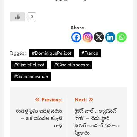
0
Share
Tagged:
#DominiquePelicot
#France
#GiselePelicot
#GiseleRapecase
#Sahanamvande
Previous:
Next:
రెండేళ్ల ప్రేమ ఐదేళ్ల నరకం
క్రికెట్ బాల్… క్యాబినెట్
– ఒక యువతి కన్నీటి
‘గోల్’ – నేడు స్టార్
గాధ
క్రికెటర్ అజహర్ ప్రమాణ
స్వీకారం