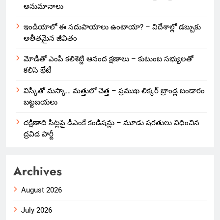
అనుమానాలు
ఇండియాలో‌ ఈ సదుపాయాలు ఉంటాయా? – విదేశాల్లో డబ్బుకు
అతీతమైన జీవితం
మోడీతో ఎంపీ కలిశెట్టి ఆనంద క్షణాలు – కుటుంబ సభ్యులతో
కలిసి భేటీ
విస్కీతో మస్కా… మత్తులో చెత్త – ప్రముఖ లిక్కర్ బ్రాండ్ల బండారం
బట్టబయలు
దక్షిణాది సీట్లపై డీఎంకే కండిషన్లు – మూడు షరతులు విధించిన
ద్రవిడ పార్టీ
Archives
August 2026
July 2026