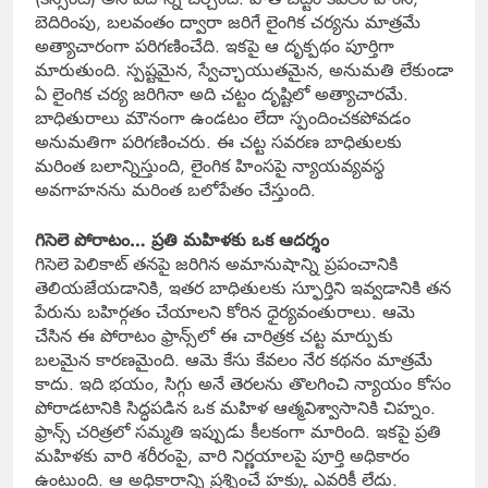
బెదిరింపు, బలవంతం ద్వారా జరిగే లైంగిక చర్యను మాత్రమే
అత్యాచారంగా పరిగణించేది. ఇకపై ఆ దృక్పథం పూర్తిగా
మారుతుంది. స్పష్టమైన, స్వేచ్ఛాయుతమైన, అనుమతి లేకుండా
ఏ లైంగిక చర్య జరిగినా అది చట్టం దృష్టిలో అత్యాచారమే.
బాధితురాలు మౌనంగా ఉండటం లేదా స్పందించకపోవడం
అనుమతిగా పరిగణించరు. ఈ చట్ట సవరణ బాధితులకు
మరింత బలాన్నిస్తుంది, లైంగిక హింసపై న్యాయవ్యవస్థ
అవగాహనను మరింత బలోపేతం చేస్తుంది.
గిసెలె పోరాటం… ప్రతి మహిళకు ఒక ఆదర్శం
గిసెలె పెలికాట్ తనపై జరిగిన అమానుషాన్ని ప్రపంచానికి
తెలియజేయడానికి, ఇతర బాధితులకు స్ఫూర్తిని ఇవ్వడానికి తన
పేరును బహిర్గతం చేయాలని కోరిన ధైర్యవంతురాలు. ఆమె
చేసిన ఈ పోరాటం ఫ్రాన్స్‌లో ఈ చారిత్రక చట్ట మార్పుకు
బలమైన కారణమైంది. ఆమె కేసు కేవలం నేర కథనం మాత్రమే
కాదు. ఇది భయం, సిగ్గు అనే తెరలను తొలగించి న్యాయం కోసం
పోరాడటానికి సిద్ధపడిన ఒక మహిళ ఆత్మవిశ్వాసానికి చిహ్నం.
ఫ్రాన్స్ చరిత్రలో సమ్మతి ఇప్పుడు కీలకంగా మారింది. ఇకపై ప్రతి
మహిళకు వారి శరీరంపై, వారి నిర్ణయాలపై పూర్తి అధికారం
ఉంటుంది. ఆ అధికారాన్ని ప్రశ్నించే హక్కు ఎవరికీ లేదు.