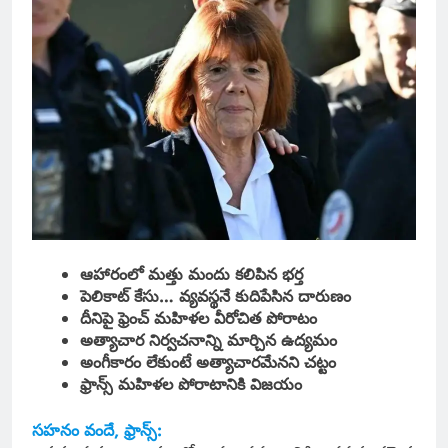
ఆహారంలో మత్తు మందు కలిపిన భర్త
పెలికాట్ కేసు… వ్యవస్థనే కుదిపేసిన దారుణం
దీనిపై ఫ్రెంచ్ మహిళల వీరోచిత పోరాటం
అత్యాచార నిర్వచనాన్ని మార్చిన ఉద్యమం
అంగీకారం లేకుంటే అత్యాచారమేనని చట్టం
ఫ్రాన్స్‌ మహిళల పోరాటానికి విజయం
సహనం వందే, ఫ్రాన్స్: