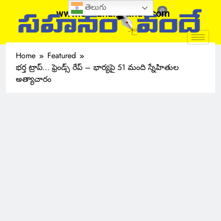
తెలుగు
www.sahanamvande.com
Home
Featured
భర్త ట్రాప్… ఫ్రెండ్స్ రేప్ – భార్యపై 51 మంది స్నేహితుల
అత్యాచారం