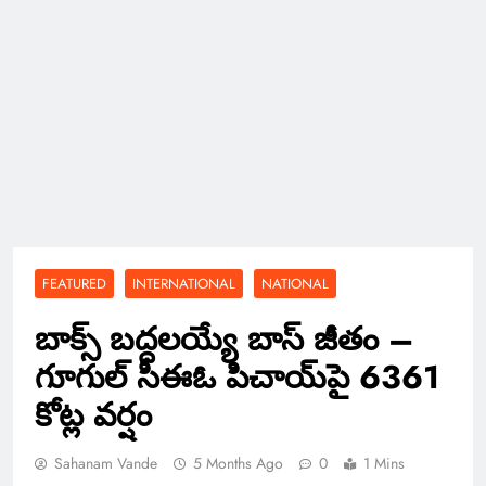
FEATURED
INTERNATIONAL
NATIONAL
బాక్స్ బద్దలయ్యే బాస్ జీతం –
గూగుల్ సీఈఓ పిచాయ్‌పై 6361
కోట్ల వర్షం
Sahanam Vande
5 Months Ago
0
1 Mins