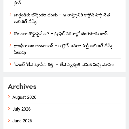
ప్లాన్
జార్ఖండ్‌కు బొద్దింకల దండు – ఆ రాష్ట్రానికి కాక్రోచ్ పార్టీ నేత
అభిజీత్ దీప్కే
రోజంతా రోడ్డుపైనేనా? – ట్రాఫిక్ నగరాల్లో బెంగళూరు టాప్
గాంధీయిజం జిందాబాద్ – కాక్రోచ్ జనతా పార్టీ అభిజిత్ దీప్కే
పిలుపు
‘డాబర్ ‘తేనె పూసిన కత్తి’ – తేనె స్వచ్ఛత వెనుక పచ్చి మోసం
Archives
August 2026
July 2026
June 2026