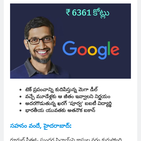
టెక్ ప్రపంచాన్ని కుదిపేస్తున్న మెగా డీల్
వచ్చే మూడేళ్లకు ఆ జీతం ఇవ్వాలని నిర్ణయం
అదరగొడుతున్న ఖరగ్ ‘పూర్వ’ ఐఐటీ విద్యార్థి
భారతీయ యువతకు అతనొక ఐకాన్
సహనం వందే, హైదరాబాద్:
గూగుల్ సీఈఓ సుందర పిచాయ్‌పై కాసుల వర్షం కురుస్తోంది.