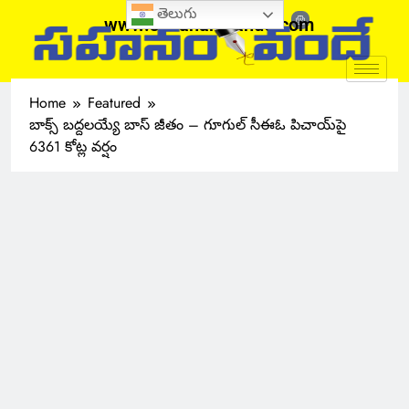
తెలుగు
www.sahanamvande.com
Home
Featured
బాక్స్ బద్దలయ్యే బాస్ జీతం – గూగుల్ సీఈఓ పిచాయ్‌పై
6361 కోట్ల వర్షం