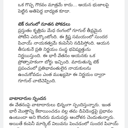
ఒక గొప్ప గౌరవం మాత్రమే కాదు… ఆయన భుజాలపై
పెట్టిన అతిపెద్ద బాధ్యత కూడా.
టెక్ రంగంలో నూతన పోకడలు
ప్రస్తుతం కృత్రిమ మేధ రంగంలో గూగుల్ తీవ్రమైన
పోటీని ఎదుర్కొంటోంది. ఈ క్లిష్ట సమయంలో సుందర
పిచాయ్ నాయకత్వమే కంపెనీని నడిపిస్తోంది. ఆయన
తీసుకునే ప్రతి నిర్ణయం సంస్థ భవిష్యత్తును
నిర్ణయిస్తుంది. ఈ భారీ వేతనం ఆయనకు ఒక
ప్రోత్సాహకంగా బోర్డు ఇచ్చింది. మారుతున్న టెక్
ప్రపంచంలో ప్రతిభావంతులైన నాయకులను
ఉంచుకోవడం ఎంత ముఖ్యమో ఈ నిర్ణయం ద్వారా
గూగుల్ చాటిచెప్పింది.
వాటాదారుల స్పందన
ఈ వేతనంపై వాటాదారులు భిన్నంగా స్పందిస్తున్నారు. ఇంత
భారీ మొత్తాన్ని కేటాయించడం వల్ల తమ డివిడెండ్లపై ప్రభావం
ఉంటుందా అని కొందరు మదుపర్లు ఆందోళన చెందుతున్నారు.
అయితే కంపెనీ మార్కెట్ విలువను పెంచడంలో సుందర పిచాయ్