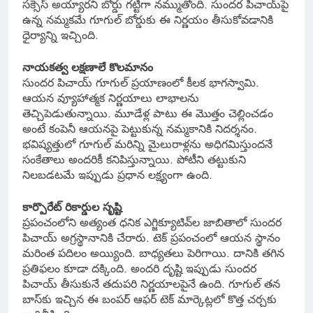
సక్సెస్ అయ్యారని బోర్డు గట్టిగా నమ్ముతోంది. సుందర పిచాయ్‌పై
ఉన్న నమ్మకమే గూగుల్ బోర్డుకు ఈ నిర్ణయం తీసుకోవడానికి
ధైర్యాన్ని ఇచ్చింది.
నాయకత్వ లక్షణాలే కొలమానం
సుందర పిచాయ్ గూగుల్ ప్రయాణంలో కీలక భాగస్వామి.
ఆయన వ్యూహాత్మక నిర్ణయాలు లాభాలను
తెచ్చిపెడుతున్నాయి. మూడేళ్ల పాటు ఈ మొత్తం చెల్లించడం
అంటే కంపెనీ ఆయనపై పెట్టుకున్న నమ్మకానికి నిదర్శనం.
భవిష్యత్తులో గూగుల్ మరిన్ని మైలురాళ్లను అధిగమిస్తుందనే
సంకేతాలు అందరికీ కనిపిస్తున్నాయి. పోటీని తట్టుకుని
నిలబడటమే ఇప్పుడు ప్రధాన లక్ష్యంగా ఉంది.
కార్పొరేట్ రికార్డుల సృష్టి
ప్రపంచంలోని అత్యంత ధనిక ఎగ్జిక్యూటివ్‌ల జాబితాలో సుందర
పిచాయ్ అగ్రస్థానానికి చేరారు. టెక్ ప్రపంచంలో ఆయన స్థానం
మరింత పదిలం అయ్యింది. బాధ్యతలు పెరిగాయి. దానికి తగిన
ప్రతిఫలం కూడా దక్కింది. అందరి దృష్టి ఇప్పుడు సుందర
పిచాయ్ తీసుకునే తదుపరి నిర్ణయాలపైనే ఉంది. గూగుల్ తన
బాస్‌కు ఇచ్చిన ఈ బంపర్ ఆఫర్ టెక్ మార్కెట్లలో కొత్త చర్చకు