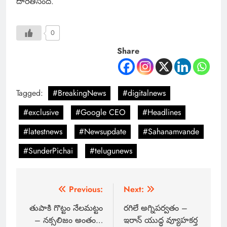
దారితీసింది.
0
Share
Tagged:
#BreakingNews
#digitalnews
#exclusive
#Google CEO
#Headlines
#latestnews
#Newsupdate
#Sahanamvande
#SunderPichai
#telugunews
Previous:
Next:
తుపాకి గొట్టం నేలమట్టం
రగిలే అగ్నిపర్వతం –
– నక్సలిజం అంతం…
ఇరాన్ యుద్ధ వ్యూహకర్త