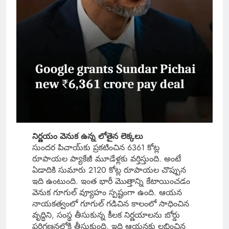
నిర్ణయం వెనుక ఉన్న లోతైన లెక్కలు
సుందర పిచాయ్‌కు ప్రకటించిన 6361 కోట్ల
రూపాయల ప్యాకేజీ మూడేళ్లకు వర్తిస్తుంది. అంటే
ఏడాదికి సుమారు 2120 కోట్ల రూపాయల చొప్పున
ఇది ఉంటుంది. ఇంత భారీ మొత్తాన్ని కేటాయించడం
వెనుక గూగుల్ వ్యూహం స్పష్టంగా ఉంది. ఆయన
నాయకత్వంలో గూగుల్ గడిచిన కాలంలో సాధించిన
వృద్ధిని, సంస్థ తీసుకున్న కీలక నిర్ణయాలను బోర్డు
పరిగణనలోకి తీసుకుంది. ఇది ఆయనకు లభించిన