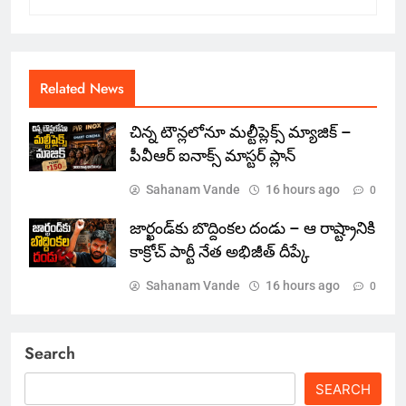
Related News
చిన్న టౌన్లలోనూ మల్టీప్లెక్స్‌ మ్యాజిక్ –
పీవీఆర్ ఐనాక్స్ మాస్టర్ ప్లాన్
Sahanam Vande
16 hours ago
0
జార్ఖండ్‌కు బొద్దింకల దండు – ఆ రాష్ట్రానికి
కాక్రోచ్ పార్టీ నేత అభిజీత్ దీప్కే
Sahanam Vande
16 hours ago
0
Search
SEARCH