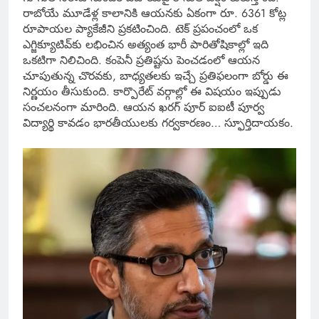
రాబోయే మూడేళ్ల కాలానికి ఆయనకు ఏకంగా రూ. 6361 కోట్ల
రూపాయల ప్యాకేజీని ప్రకటించింది. టెక్ ప్రపంచంలో ఒక
ఎగ్జిక్యూటివ్‌కు లభించిన అత్యంత భారీ పారితోషికాల్లో ఇది
ఒకటిగా నిలిచింది. కంపెనీ ప్రతిష్టను పెంచడంలో ఆయన
చూపుతున్న చొరవకు, బాధ్యతలకు ఇచ్చే ప్రతిఫలంగా బోర్డు ఈ
నిర్ణయం తీసుకుంది. కార్పొరేట్ వర్గాల్లో ఈ విషయం ఇప్పుడు
సంచలనంగా మారింది. ఆయన ఖరగ్ పూర్ ఐఐటీ పూర్వ
విద్యార్థి కావడం భారతీయులకు గర్వకారణం… స్ఫూర్తిదాయకం.