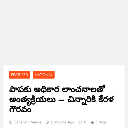
FEATURED
NATIONAL
పాపకు అధికార లాంచనాలతో
అంత్యక్రియలు – చిన్నారికి కేరళ
గౌరవం
Sahanam Vande
6 Months Ago
0
1 Mins