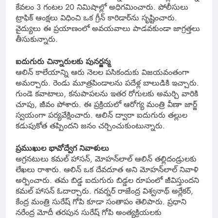
కేవలం 3 గంటల 20 నిమిషాల్లో అధిగమించారు. పోలీసులు
ట్రాఫిక్ ఆంక్షలు విధించి ఒక గ్రీన్ కారిడార్‌ను సృష్టించారు.
వైద్యులు ఈ ప్రయాణంలో అవయవాలు పాడవకుండా జాగ్రత్తలు
తీసుకున్నారు.
ఐదుగురు చిన్నారులకు పునర్జన్మ
ఆలిన్ కాలేయాన్ని ఆరు నెలల పసికందుకు విజయవంతంగా
అమర్చారు. రెండు మూత్రపిండాలను పదేళ్ల బాలుడికి ఇచ్చారు.
గుండె కవాటాలు, కనుపాపలను ఇతర రోగులకు అమర్చి వారికి
చూపు, జీవం పోశారు. ఈ ప్రక్రియలో ఆరోగ్య మంత్రి వీణా జార్జ్
స్వయంగా పర్యవేక్షించారు. ఆలిన్ ద్వారా ఐదుగురు తల్లుల
కడుపుకోత తప్పిందని జనం చర్చించుకుంటున్నారు.
ప్రముఖుల భావోద్వేగ నివాళులు
అగ్రనటులు కమల్ హాసన్, మోహన్‌లాల్ ఆలిన్ తల్లిదండ్రులకు
లేఖలు రాశారు. ఆలిన్ ఒక దేవదూత అని మోహన్‌లాల్ నివాళి
అర్పించారు. తమ బిడ్డ ఐదుగురు బిడ్డల రూపంలో జీవిస్తుందని
కమల్ హాసన్ ఓదార్చారు. గవర్నర్ రాజేంద్ర విశ్వనాథ్ అర్లేకర్,
కేంద్ర మంత్రి సురేష్ గోపి కూడా సంతాపం తెలిపారు. ప్రధాని
నరేంద్ర మోదీ తరపున సురేష్ గోపి అంత్యక్రియలకు