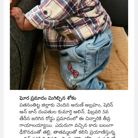
ఘోర ప్రమాదం మిగిల్చిన శోకం
పతనంతిట్ట జిల్లాకు చెందిన అరుణ్ అబ్రహం, షెరిన్
ఆన్ జాన్ దంపతుల కుమార్తె ఆలిన్. ఫిబ్రవరి 5వ
తేదీన జరిగిన రోడ్డు ప్రమాదంలో ఈ చిన్నారికి తీవ్ర
గాయాలయ్యాయి. ఎదురుగా వచ్చిన కారు బలంగా
ఢీకొనడంతో తల్లి, తాతమ్మలతో కలిసి ప్రయాణిస్తున్న