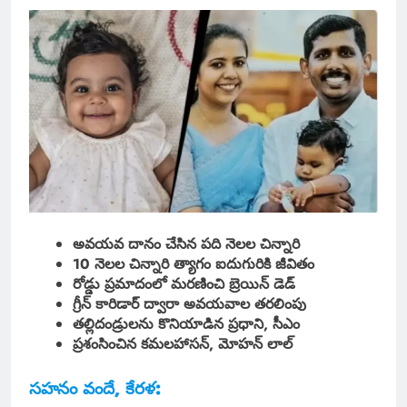
అవయవ దానం చేసిన పది నెలల చిన్నారి
10 నెలల చిన్నారి త్యాగం ఐదుగురికి జీవితం
రోడ్డు ప్రమాదంలో మరణించి బ్రెయిన్ డెడ్
గ్రీన్ కారిడార్ ద్వారా అవయవాల తరలింపు
తల్లిదండ్రులను కొనియాడిన ప్రధాని, సీఎం
ప్రశంసించిన కమలహాసన్, మోహన్ లాల్
సహనం వందే, కేరళ: