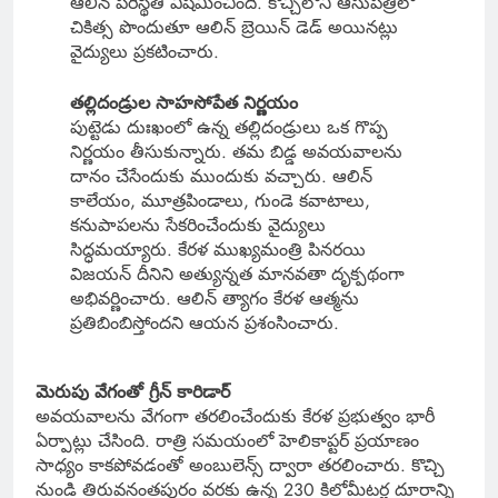
ఆలిన్ పరిస్థితి విషమించింది. కొచ్చిలోని ఆసుపత్రిలో
చికిత్స పొందుతూ ఆలిన్ బ్రెయిన్ డెడ్ అయినట్లు
వైద్యులు ప్రకటించారు.
తల్లిదండ్రుల సాహసోపేత నిర్ణయం
పుట్టెడు దుఃఖంలో ఉన్న తల్లిదండ్రులు ఒక గొప్ప
నిర్ణయం తీసుకున్నారు. తమ బిడ్డ అవయవాలను
దానం చేసేందుకు ముందుకు వచ్చారు. ఆలిన్
కాలేయం, మూత్రపిండాలు, గుండె కవాటాలు,
కనుపాపలను సేకరించేందుకు వైద్యులు
సిద్ధమయ్యారు. కేరళ ముఖ్యమంత్రి పినరయి
విజయన్ దీనిని అత్యున్నత మానవతా దృక్పథంగా
అభివర్ణించారు. ఆలిన్ త్యాగం కేరళ ఆత్మను
ప్రతిబింబిస్తోందని ఆయన ప్రశంసించారు.
మెరుపు వేగంతో గ్రీన్ కారిడార్
అవయవాలను వేగంగా తరలించేందుకు కేరళ ప్రభుత్వం భారీ
ఏర్పాట్లు చేసింది. రాత్రి సమయంలో హెలికాప్టర్ ప్రయాణం
సాధ్యం కాకపోవడంతో అంబులెన్స్ ద్వారా తరలించారు. కొచ్చి
నుండి తిరువనంతపురం వరకు ఉన్న 230 కిలోమీటర్ల దూరాన్ని