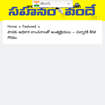
తెలుగు
www.sahanamvande.com
Home
Featured
పాపకు అధికార లాంచనాలతో అంత్యక్రియలు – చిన్నారికి కేరళ
గౌరవం