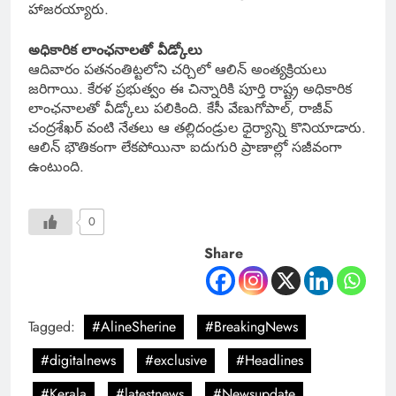
హాజరయ్యారు.
అధికారిక లాంఛనాలతో వీడ్కోలు
ఆదివారం పతనంతిట్టలోని చర్చిలో ఆలిన్ అంత్యక్రియలు
జరిగాయి. కేరళ ప్రభుత్వం ఈ చిన్నారికి పూర్తి రాష్ట్ర అధికారిక
లాంఛనాలతో వీడ్కోలు పలికింది. కేసీ వేణుగోపాల్, రాజీవ్
చంద్రశేఖర్ వంటి నేతలు ఆ తల్లిదండ్రుల ధైర్యాన్ని కొనియాడారు.
ఆలిన్ భౌతికంగా లేకపోయినా ఐదుగురి ప్రాణాల్లో సజీవంగా
ఉంటుంది.
0
Share
Tagged:
#AlineSherine
#BreakingNews
#digitalnews
#exclusive
#Headlines
#Kerala
#latestnews
#Newsupdate