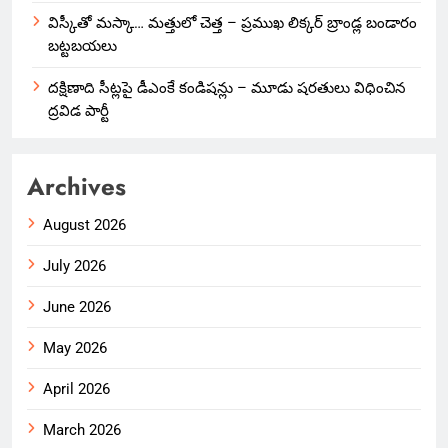
విస్కీతో మస్కా… మత్తులో చెత్త – ప్రముఖ లిక్కర్ బ్రాండ్ల బండారం
బట్టబయలు
దక్షిణాది సీట్లపై డీఎంకే కండిషన్లు – మూడు షరతులు విధించిన
ద్రవిడ పార్టీ
Archives
August 2026
July 2026
June 2026
May 2026
April 2026
March 2026