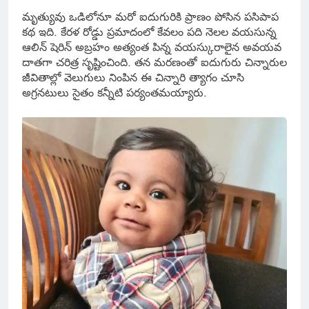
మృత్యువు ఒడిలోనూ మరో ఐదుగురికి ప్రాణం పోసిన పసిపాప
కథ ఇది. కేరళ రోడ్డు ప్రమాదంలో కేవలం పది నెలల వయసున్న
ఆలిన్ షెరిన్ అబ్రహం అత్యంత పిన్న వయస్కురాలైన అవయవ
దాతగా చరిత్ర సృష్టించింది. తన మరణంతో ఐదుగురు చిన్నారుల
జీవితాల్లో వెలుగులు నింపిన ఈ చిన్నారి త్యాగం చూసి
అగ్రనటులు సైతం కన్నీటి పర్యంతమయ్యారు.