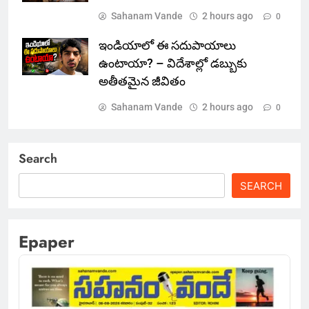
Sahanam Vande
2 hours ago
0
ఇండియాలో‌ ఈ సదుపాయాలు
ఉంటాయా? – విదేశాల్లో డబ్బుకు
అతీతమైన జీవితం
Sahanam Vande
2 hours ago
0
Search
SEARCH
Epaper