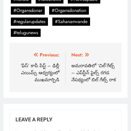
#Organsdonar
#Organsdonation
#regularupdates
#Sahanamvande
#telugunews
Previous:
Next:
‘ఫేస్’ కాపీ పేస్ట్ – ఢిల్లీ
అమరావతిలో ‘చిల్’గేట్స్
ఎయిమ్స్ ఆధ్వర్యంలో
– ఎప్‌స్టీన్ ఫైల్స్ రగడ
ముఖమార్పిడి
నేపథ్యంలో బిల్ గేట్స్ రాక
LEAVE A REPLY