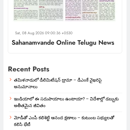
Sat, 08 Aug 2026 09:00:36 +0530
Sahanamvande Online Telugu News
Recent Posts
తమిళనాడులో డీలిమిటేషన్ డ్రామా – డీఎంకే వైఖరిపై
అనుమానాలు
ఇండియాలో‌ ఈ సదుపాయాలు ఉంటాయా? – విదేశాల్లో డబ్బుకు
అతీతమైన జీవితం
మోడీతో ఎంపీ కలిశెట్టి ఆనంద క్షణాలు – కుటుంబ సభ్యులతో
కలిసి భేటీ