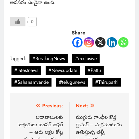
అవసరం ఎంతైనా ఉంది.
0
Share
Tagged:
#BreakingNews
#exclusive
#latestnews
#Newsupdate
#Pattu
#Sahanamvande
#telugunews
#Thirupathi
Previous:
Next:
బడాబాబులకు
ముగ్గురు గాంధీల కొత్త
బ్యాంకులు బంపర్ ఆఫర్
గ్లామర్ – పార్లమెంటును
– ఆరు లక్షల కోట్ల
ఊపేస్తున్న తల్లీ,