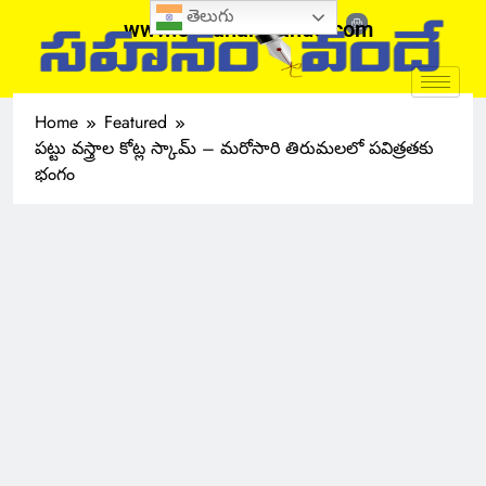
తెలుగు
www.sahanamvande.com
Home
Featured
పట్టు వస్త్రాల కోట్ల స్కామ్ – మరోసారి తిరుమలలో పవిత్రతకు
భంగం