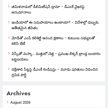
తమిళనాడులో డీలిమిటేషన్ డ్రామా – డీఎంకే వైఖరిపై
అనుమానాలు
ఇండియాలో‌ ఈ సదుపాయాలు ఉంటాయా? – విదేశాల్లో డబ్బుకు
అతీతమైన జీవితం
మోడీతో ఎంపీ కలిశెట్టి ఆనంద క్షణాలు – కుటుంబ సభ్యులతో
కలిసి భేటీ
విస్కీతో మస్కా… మత్తులో చెత్త – ప్రముఖ లిక్కర్ బ్రాండ్ల బండారం
బట్టబయలు
దక్షిణాది సీట్లపై డీఎంకే కండిషన్లు – మూడు షరతులు విధించిన
ద్రవిడ పార్టీ
Archives
August 2026