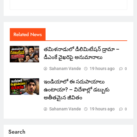
Related News
తమిళనాడులో డీలిమిటేషన్ డ్రామా –
డీఎంకే వైఖరిపై అనుమానాలు
Sahanam Vande
19 hours ago
0
ఇండియాలో‌ ఈ సదుపాయాలు
ఉంటాయా? – విదేశాల్లో డబ్బుకు
అతీతమైన జీవితం
Sahanam Vande
19 hours ago
0
Search