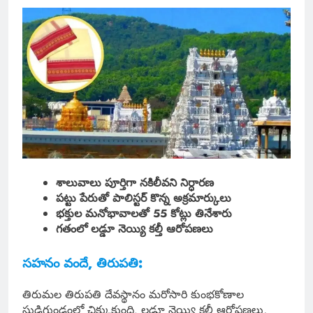
శాలువాలు పూర్తిగా నకిలీవని నిర్ధారణ
పట్టు పేరుతో పాలిస్టర్ కొన్న అక్రమార్కులు
భక్తుల మనోభావాలతో 55 కోట్లు తినేశారు
గతంలో లడ్డూ నెయ్యి కల్తీ ఆరోపణలు
సహనం వందే, తిరుపతి:
తిరుమల తిరుపతి దేవస్థానం మరోసారి కుంభకోణాల
సుడిగుండంలో చిక్కుకుంది. లడ్డూ నెయ్యి కల్తీ ఆరోపణలు,