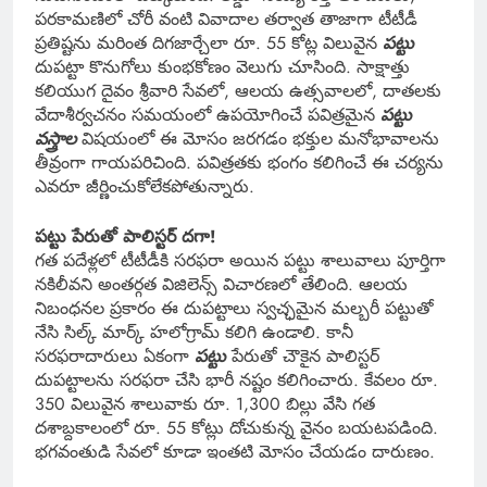
పరకామణిలో చోరీ వంటి వివాదాల తర్వాత తాజాగా టీటీడీ
ప్రతిష్టను మరింత దిగజార్చేలా రూ. 55 కోట్ల విలువైన
పట్టు
దుపట్టా కొనుగోలు కుంభకోణం వెలుగు చూసింది. సాక్షాత్తు
కలియుగ దైవం శ్రీవారి సేవలో, ఆలయ ఉత్సవాలలో, దాతలకు
వేదాశీర్వచనం సమయంలో ఉపయోగించే పవిత్రమైన
పట్టు
వస్త్రాల
విషయంలో ఈ మోసం జరగడం భక్తుల మనోభావాలను
తీవ్రంగా గాయపరిచింది. పవిత్రతకు భంగం కలిగించే ఈ చర్యను
ఎవరూ జీర్ణించుకోలేకపోతున్నారు.
పట్టు పేరుతో పాలిస్టర్ దగా!
గత పదేళ్లలో టీటీడీకి సరఫరా అయిన పట్టు శాలువాలు పూర్తిగా
నకిలీవని అంతర్గత విజిలెన్స్ విచారణలో తేలింది. ఆలయ
నిబంధనల ప్రకారం ఈ దుపట్టాలు స్వచ్ఛమైన మల్బరీ పట్టుతో
నేసి సిల్క్ మార్క్ హలోగ్రామ్ కలిగి ఉండాలి. కానీ
సరఫరాదారులు ఏకంగా
పట్టు
పేరుతో చౌకైన పాలిస్టర్
దుపట్టాలను సరఫరా చేసి భారీ నష్టం కలిగించారు. కేవలం రూ.
350 విలువైన శాలువాకు రూ. 1,300 బిల్లు వేసి గత
దశాబ్దకాలంలో రూ. 55 కోట్లు దోచుకున్న వైనం బయటపడింది.
భగవంతుడి సేవలో కూడా ఇంతటి మోసం చేయడం దారుణం.