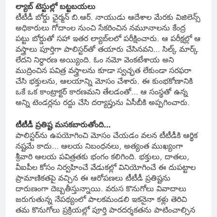
ల్యాబ్ టెస్టుల్లో బట్టబయలు
టీటీడీ బోర్డు ఛైర్మన్ బి.ఆర్. నాయుడు ఆదేశాల మేరకు విజిలెన్స్
అధికారులు గోదాంల నుంచి సేకరించిన నమూనాలను కేంద్ర
పట్టు బోర్డుతో సహా ఇతర ల్యాబ్‌లలో పరీక్షించారు. ఆ పరీక్షల్లో ఆ
వస్త్రాలు పూర్తిగా పాలిస్టర్‌తో తయారు చేసినవని… సిల్క్ మార్క్
లేదని నిర్ధారణ అయ్యింది. ఓం నమో వెంకటేశాయ అని
ముద్రించిన పవిత్ర వస్త్రాలను కూడా స్వచ్ఛత లేకుండా సరఫరా
చేసి భక్తులను, ఆలయాన్ని మోసం చేశారు. ఈ కుంభకోణానికి
ఒకే ఒక కాంట్రాక్టర్ కారణమని తేలడంతో… ఆ సంస్థతో ఉన్న
అన్ని టెండర్లను రద్దు చేసి దర్యాప్తును ఏసీబీకి అప్పగించారు.
టీటీడీ ప్రతిష్ట మసకబారుతోంది…
పాలిస్టర్‌ను ఉపయోగించి మోసం చేయడం వలన టీటీడీకి ఆర్థిక
నష్టమే కాదు… ఆలయ నిబంధనలు, అత్యంత ముఖ్యంగా
శ్రీవారి ఆలయ పవిత్రతకు భంగం కలిగింది. భక్తులు, దాతలు,
వీఐపీల కోసం నిర్వహించే వేడుకల్లో వినియోగించే ఈ దుపట్టాల
ప్రామాణికతపై వచ్చిన ఈ ఆరోపణలు టీటీడీ ప్రతిష్టను
దారుణంగా దెబ్బతీస్తున్నాయి. వరుస కొనుగోలు వివాదాలు
జరుగుతున్న నేపథ్యంలో పాలకమండలి ఇకనైనా కళ్లు తెరిచి
తమ కొనుగోలు ప్రక్రియల్లో పూర్తి పారదర్శకతను పాటించాల్సిన