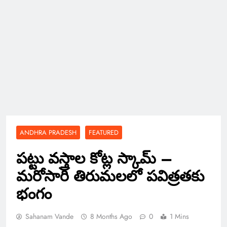
ANDHRA PRADESH
FEATURED
పట్టు వస్త్రాల కోట్ల స్కామ్ –
మరోసారి తిరుమలలో పవిత్రతకు
భంగం
Sahanam Vande
8 Months Ago
0
1 Mins