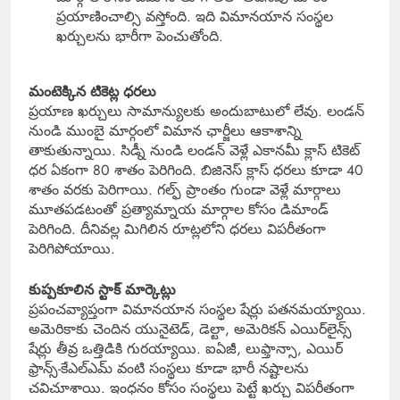
ప్రయాణించాల్సి వస్తోంది. ఇది విమానయాన సంస్థల
ఖర్చులను భారీగా పెంచుతోంది.
మంటెక్కిన టికెట్ల ధరలు
ప్రయాణ ఖర్చులు సామాన్యులకు అందుబాటులో లేవు. లండన్
నుండి ముంబై మార్గంలో విమాన ఛార్జీలు ఆకాశాన్ని
తాకుతున్నాయి. సిడ్నీ నుండి లండన్ వెళ్లే ఎకానమీ క్లాస్ టికెట్
ధర ఏకంగా 80 శాతం పెరిగింది. బిజినెస్ క్లాస్ ధరలు కూడా 40
శాతం వరకు పెరిగాయి. గల్ఫ్ ప్రాంతం గుండా వెళ్లే మార్గాలు
మూతపడటంతో ప్రత్యామ్నాయ మార్గాల కోసం డిమాండ్
పెరిగింది. దీనివల్ల మిగిలిన రూట్లలోని ధరలు విపరీతంగా
పెరిగిపోయాయి.
కుప్పకూలిన స్టాక్ మార్కెట్లు
ప్రపంచవ్యాప్తంగా విమానయాన సంస్థల షేర్లు పతనమయ్యాయి.
అమెరికాకు చెందిన యునైటెడ్, డెల్టా, అమెరికన్ ఎయిర్‌లైన్స్
షేర్లు తీవ్ర ఒత్తిడికి గురయ్యాయి. ఐఏజీ, లుఫ్తాన్సా, ఎయిర్
ఫ్రాన్స్-కేఎల్‌ఎమ్ వంటి సంస్థలు కూడా భారీ నష్టాలను
చవిచూశాయి. ఇంధనం కోసం సంస్థలు పెట్టే ఖర్చు విపరీతంగా