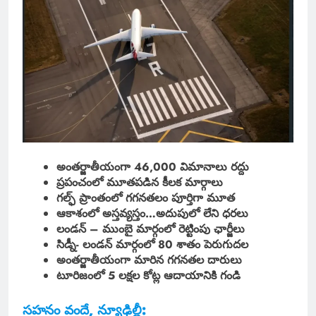
అంతర్జాతీయంగా 46,000 విమానాలు రద్దు
ప్రపంచంలో మూతపడిన కీలక మార్గాలు
గల్ఫ్ ప్రాంతంలో గగనతలం పూర్తిగా మూత
ఆకాశంలో అస్తవ్యస్తం…అదుపులో లేని ధరలు
లండన్ – ముంబై మార్గంలో రెట్టింపు ఛార్జీలు
సిడ్నీ- లండన్ మార్గంలో 80 శాతం పెరుగుదల
అంతర్జాతీయంగా మారిన గగనతల దారులు
టూరిజంలో 5 లక్షల కోట్ల ఆదాయానికి గండి
సహనం వందే, న్యూఢిల్లీ: