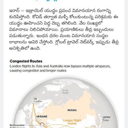
ఇరాన్ – ఇజ్రాయెల్ యుద్ధం ప్రపంచ విమానయాన రంగాన్ని
కుదిపేస్తోంది. కోవిడ్ తర్వాత మళ్ళీ కోలుకుంటున్న పరిశ్రమకు ఈ
యుద్ధం ఊహించని పెద్ద దెబ్బ తగిలింది. వేల సంఖ్యలో
విమానాలు నిలిచిపోయాయి. ప్రయాణికులు తీవ్ర ఇబ్బందులు
పడుతున్నారు. ఇంధన ధరల మంట విమానయాన సంస్థల
లాభాలను ఆవిరి చేస్తోంది. గ్లోబల్ ట్రావెల్ నెట్‌వర్క్ ఇప్పుడు తీవ్ర
అనిశ్చితిలో ఉంది.