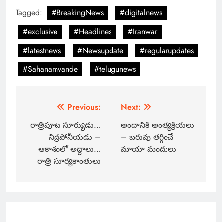
Tagged:
#BreakingNews
#digitalnews
#exclusive
#Headlines
#Iranwar
#latestnews
#Newsupdate
#regularupdates
#Sahanamvande
#telugunews
Previous:
Next:
రాత్రిపూట సూర్యుడు…
అందానికి అంత్యక్రియలు
నిద్రపోనీయడు –
– బరువు తగ్గించే
ఆకాశంలో అద్దాలు…
మాయా మందులు
రాత్రి సూర్యకాంతులు