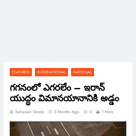
FEATURED
INTERNATIONAL
NATIONAL
గగనంలో ఎగరలేం – ఇరాన్
యుద్ధం విమానయానానికి అడ్డం
Sahanam Vande
5 Months Ago
0
1 Mins