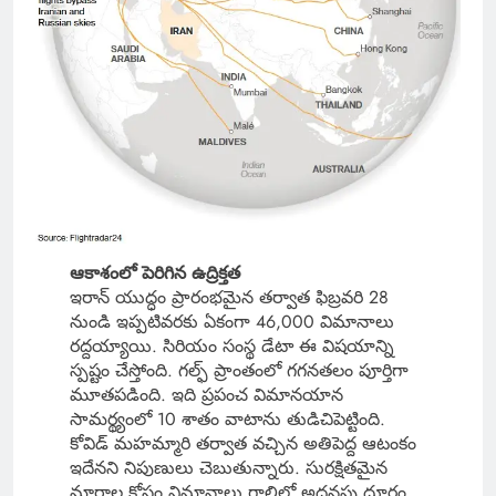
ఆకాశంలో పెరిగిన ఉద్రిక్తత
ఇరాన్ యుద్ధం ప్రారంభమైన తర్వాత ఫిబ్రవరి 28
నుండి ఇప్పటివరకు ఏకంగా 46,000 విమానాలు
రద్దయ్యాయి. సిరియం సంస్థ డేటా ఈ విషయాన్ని
స్పష్టం చేస్తోంది. గల్ఫ్ ప్రాంతంలో గగనతలం పూర్తిగా
మూతపడింది. ఇది ప్రపంచ విమానయాన
సామర్థ్యంలో 10 శాతం వాటాను తుడిచిపెట్టింది.
కోవిడ్ మహమ్మారి తర్వాత వచ్చిన అతిపెద్ద ఆటంకం
ఇదేనని నిపుణులు చెబుతున్నారు. సురక్షితమైన
మార్గాల కోసం విమానాలు గాలిలో అదనపు దూరం