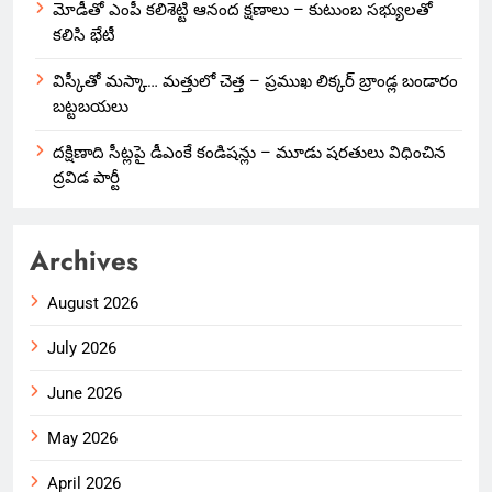
మోడీతో ఎంపీ కలిశెట్టి ఆనంద క్షణాలు – కుటుంబ సభ్యులతో
కలిసి భేటీ
విస్కీతో మస్కా… మత్తులో చెత్త – ప్రముఖ లిక్కర్ బ్రాండ్ల బండారం
బట్టబయలు
దక్షిణాది సీట్లపై డీఎంకే కండిషన్లు – మూడు షరతులు విధించిన
ద్రవిడ పార్టీ
Archives
August 2026
July 2026
June 2026
May 2026
April 2026