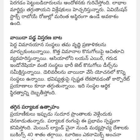
పెరగడం పెట్టుబడిదారులను ఆందోళనకు గురిచేస్తోంది. లాభాల
మార్జిన్లు తగ్గుతాయని విశ్లేషకులు హెచ్చరిస్తున్నారు. ఏవియేషన్
స్టాక్స్ రాబోయే రోజుల్లో మరింత అస్థిరంగా ఉండే అవకాశం
ఉంది.
వాయిదా పడ్డ విస్తరణ బాట
పెద్ద విమానయాన సంస్థలు తమ వృద్ధి ప్రణాళికలను
మార్చుకుంటున్నాయి. కొత్త విమానాల కొనుగోలుపై ఆచితూచి
వ్యవహరిస్తున్నాయి. ఆసియాలోని లయన్ ఎయిర్, గరుడ
ఇండోనేషియా వంటి సంస్థలు భారీ జెట్ కొనుగోలు డీల్స్‌ను
సమీక్షిస్తున్నాయి. డెలివరీలను వాయిదా వేసే యోచనలో కొన్ని
సంస్థలు ఉన్నాయి. భవిష్యత్తుపై స్పష్టత లేకపోవడంతో కార్పొరేట్
ప్రయాణాలు కూడా తగ్గుతున్నాయి. ఇది సంస్థల ఆర్థిక
స్థిరత్వాన్ని దెబ్బతీస్తోంది.
తగ్గిన పర్యాటక ఉత్సాహం
ప్రయాణీకులు ఇప్పుడు సుదూర ప్రాంతాలకు వెళ్లేందుకు
వెనకాడుతున్నారు. పర్యాటక రంగంపై ఈ ప్రభావం స్పష్టంగా
కనిపిస్తోంది. మెయిన్ ల్యాండ్ చైనా నుండి మధ్యప్రాచ్య దేశాలకు
బుకింగ్స్ 40 శాతం తగ్గాయి. టూరిజం ఎకనామిక్స్ అంచనా