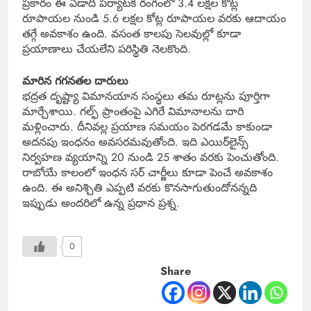
ప్రకారం ఈ ఏడాది పర్యాటక రంగంలో 3.4 లక్షల కోట్ల
రూపాయల నుండి 5.6 లక్షల కోట్ల రూపాయల వరకు ఆదాయం
తగ్గే అవకాశం ఉంది. వసంత కాలపు సెలవుల్లో కూడా
ప్రయాణాలు చేయలేని పరిస్థితి నెలకొంది.
మారిన గగనతల దారులు
భద్రత దృష్ట్యా విమానయాన సంస్థలు తమ రూట్లను పూర్తిగా
మార్చేశాయి. గల్ఫ్ ప్రాంతంపై ఎగిరే విమానాలను దారి
మళ్లించారు. దీనివల్ల ప్రయాణ సమయం పెరగడమే కాకుండా
అదనపు ఇంధనం అవసరమవుతోంది. ఇది ఎయిర్‌లైన్స్
నిర్వహణ వ్యయాన్ని 20 నుండి 25 శాతం వరకు పెంచుతోంది.
రాబోయే కాలంలో ఇంధన సర్ చార్జీలు కూడా పెంచే అవకాశం
ఉంది. ఈ అనిశ్చితి ఎప్పటి వరకు కొనసాగుతుందోనన్నది
ఇప్పుడు అందరిలో ఉన్న ప్రధాన ప్రశ్న.
0
Share