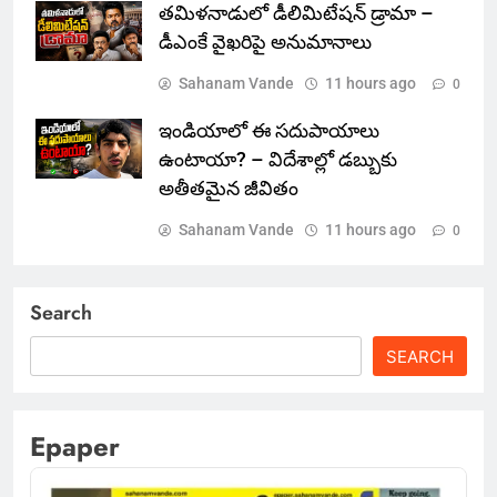
తమిళనాడులో డీలిమిటేషన్ డ్రామా –
డీఎంకే వైఖరిపై అనుమానాలు
Sahanam Vande
11 hours ago
0
ఇండియాలో‌ ఈ సదుపాయాలు
ఉంటాయా? – విదేశాల్లో డబ్బుకు
అతీతమైన జీవితం
Sahanam Vande
11 hours ago
0
Search
SEARCH
Epaper