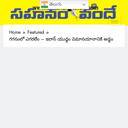
తెలుగు
www.sahanamvande.com
Home
Featured
గగనంలో ఎగరలేం – ఇరాన్ యుద్ధం విమానయానానికి అడ్డం