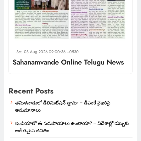
Sat, 08 Aug 2026 09:00:36 +0530
Sahanamvande Online Telugu News
Recent Posts
తమిళనాడులో డీలిమిటేషన్ డ్రామా – డీఎంకే వైఖరిపై
అనుమానాలు
ఇండియాలో‌ ఈ సదుపాయాలు ఉంటాయా? – విదేశాల్లో డబ్బుకు
అతీతమైన జీవితం