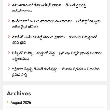
తమిళనాడులో డీలిమిటేషన్ డ్రామా – డీఎంకే వైఖరిపై
అనుమానాలు
ఇండియాలో‌ ఈ సదుపాయాలు ఉంటాయా? – విదేశాల్లో డబ్బుకు
అతీతమైన జీవితం
మోడీతో ఎంపీ కలిశెట్టి ఆనంద క్షణాలు – కుటుంబ సభ్యులతో
కలిసి భేటీ
విస్కీతో మస్కా… మత్తులో చెత్త – ప్రముఖ లిక్కర్ బ్రాండ్ల బండారం
బట్టబయలు
దక్షిణాది సీట్లపై డీఎంకే కండిషన్లు – మూడు షరతులు విధించిన
ద్రవిడ పార్టీ
Archives
August 2026