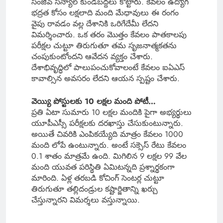
సంజీవ్ సన్యాల్ కుండబద్దలు కొట్టారు. కేవలం ఉద్యోగ
భద్రత కోసం లక్షలాది మంది మేధావులు ఈ రంగం
వైపు రావడం వల్ల దేశానికి ఒరిగేదేమీ లేదని
విమర్శించారు. ఒక తరం మొత్తం కేవలం పాతకాలపు
పరీక్షల చుట్టూ తిరుగుతూ తమ సృజనాత్మకతను
చంపుకుంటోందని ఆవేదన వ్యక్తం చేశారు.
దేశాభివృద్ధిలో పాలుపంచుకోవాలంటే కేవలం ఐఏఎస్
కావాల్సిన అవసరం లేదని ఆయన స్పష్టం చేశారు.
వెయ్యి పోస్టులకు 10 లక్షల మంది పోటీ…
ప్రతి ఏటా సుమారు 10 లక్షల మందికి పైగా అభ్యర్థులు
యూపీఎస్సీ పరీక్షలకు దరఖాస్తు చేసుకుంటున్నారు.
అయితే చివరికి ఎంపికయ్యేది మాత్రం కేవలం 1000
మంది లోపే ఉంటున్నారు. అంటే సక్సెస్ రేటు కేవలం
0.1 శాతం మాత్రమే ఉంది. మిగిలిన 9 లక్షల 99 వేల
మంది యువత పరిస్థితి ఏమిటన్నది ప్రశ్నార్థకంగా
మారింది. ఏళ్ల తరబడి కోచింగ్ సెంటర్ల చుట్టూ
తిరుగుతూ తల్లిదండ్రుల కష్టార్జితాన్ని ఖర్చు
చేస్తున్నారని విమర్శలు వస్తున్నాయి.