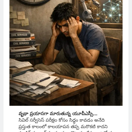
వృథా ప్రయాసగా మారుతున్న యూపీఎస్సీ…
సివిల్ సర్వీసెస్ పరీక్షల కోసం సిద్ధం కావడం అనేది
ప్రస్తుత కాలంలో కాలయాపన తప్ప మరొకటి కాదని