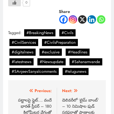
0
Share
Tagged:
#BreakingNews
#Civils
#CivilServices
#CivilsPreparation
#digitalnews
#exclusive
#Headlines
#latestnews
#Newsupdate
#Sahanamvande
#SAnjeevSanyalcomments
#telugunews
Previous:
Next:
పట్టాలపై ఫ్లైట్…. వందే
డెలివరీలో ‘టైమ్ బాంబ్’
భారత్ స్లీపర్ – 180
– 10 నిమిషాల ఫుడ్
కిలోమీటర్ల వేగంతో
సరఫరాతో ప్రాణాలకు