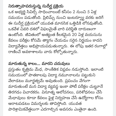
నిరుత్సాహపరుస్తున్న సుదీర్ఘ ప్రక్రియ
ఒక అభ్యర్థి సివిల్స్ సాధించాలంటే కనీసం 2 నుంచి 5 ఏళ్ల
సమయం పడుతోంది. ప్రిలిమ్స్ నుంచి ఇంటర్వ్యూ వరకు జరిగే
ఈ సుదీర్ఘ ప్రక్రియలో యువత మానసిక ఒత్తిడికి లోనవుతోంది.
ఒకవేళ చివరి దశలో విఫలమైతే వారి పరిస్థితి దారుణంగా
ఉంటోంది. జీవితంలో అత్యంత కీలకమైన 20 ఏళ్ల వయసును
కేవలం పరీక్షల కోసమే త్యాగం చేయడం సరైన నిర్ణయం కాదని
విద్యావేత్తలు అభిప్రాయపడుతున్నారు. ఈ లోపు ఇతర రంగాల్లో
రాణించే అవకాశాలను వారు కోల్పోతున్నారు.
మారుతున్న కాలం… మారని చదువులు
ప్రస్తుతం కృత్రిమ మేధ, సాంకేతిక విప్లవం నడుస్తోంది. ఇలాంటి
సమయంలో పాతకాలపు విద్యా నమూనాలను పట్టుకుని
వేలాడటం మూర్ఖత్వమే అవుతుంది. ప్రపంచం వేగంగా
మారుతుంటే మన విద్యా వ్యవస్థ ఇంకా పోటీ పరీక్షల చుట్టూనే
తిరగడం విచారకరం. వినూత్న ఆలోచనలు, పరిశోధనలు చేసే
మేధావులు కూడా కేవలం ఫైళ్ల నిర్వహణ చేసే ఉద్యోగాల కోసం
ఆరాటపడటం విమర్శలకు తావిస్తోంది. యువత
పారిశ్రామికవేత్తలుగా ఎదగాల్సిన అవసరం ఎంతైనా ఉంది.