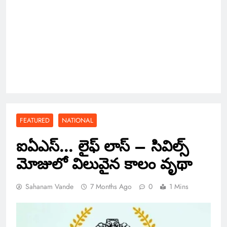
FEATURED
NATIONAL
ఐఏఎస్… లైఫ్ లాస్ – సివిల్స్
మోజులో విలువైన కాలం వృథా
Sahanam Vande
7 Months Ago
0
1 Mins