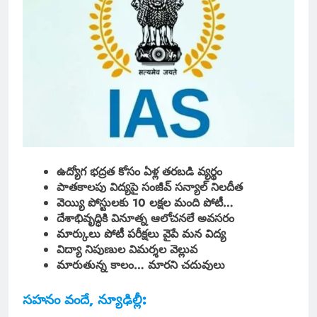
ఉద్యోగ భద్రత కోసం ఏళ్ల తరబడి వ్యర్థం
పాతకాలపు విద్యపై సంజీవ్ సన్యాల్ నిలదీత
వెయ్యి పోస్టులకు 10 లక్షల మంది పోటీ…
దేశాభివృద్ధికి వినూత్న ఆలోచనలే అవసరం
మార్కులు పోటీ పరీక్షలు వైపే మన విద్య
విద్యా నిపుణుల విమర్శల వెల్లువ
మారుతున్న కాలం… మారని చదువులు
సహనం వందే, న్యూఢిల్లీ: