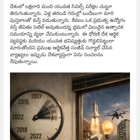
దేశంలో లక్షలాది మంది యువత సివిల్స్ పరీక్షల చుట్టూ
తిరుగుతున్నారు. ఏళ్ల తరబడి గదుల్లో బందీలుగా మారి
పుస్తకాలతో కుస్తీ పడుతున్నారు. కేవలం ఒక ప్రభుత్వ ఉద్యోగం
వస్తే జీవితం సెటిల్ అవుతుందన్న భ్రమలో విలువైన ఉత్పాదక
సమయాన్ని వృథా చేసుకుంటున్నారు. ఈ ధోరణి దేశ ఆర్థిక
వ్యవస్థకు మరియు యువత భవిష్యత్తుకు గొడ్డలిపెట్టులా
మారుతోందని ప్రముఖ ఆర్థికవేత్త సంజీవ్ సన్యాల్ చేసిన
వ్యాఖ్యలు ఇప్పుడు దేశవ్యాప్తంగా పెను సంచలనం
రేపుతున్నాయి.