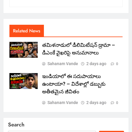
Related News
తమిళనాడులో డీలిమిటేషన్ డ్రామా –
డీఎంకే వైఖరిపై అనుమానాలు
Sahanam Vande
2 days ago
0
ఇండియాలో‌ ఈ సదుపాయాలు
ఉంటాయా? – విదేశాల్లో డబ్బుకు
అతీతమైన జీవితం
Sahanam Vande
2 days ago
0
Search