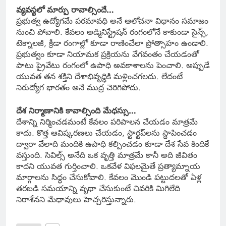
వ్యవస్థలో మార్పు రావాల్సిందే…
ప్రభుత్వ ఉద్యోగమే పరమావధి అనే ఆలోచనా విధానం సమాజం
నుంచి పోవాలి. కేవలం అడ్మినిస్ట్రేషన్ రంగంలోనే కాకుండా సైన్స్,
టెక్నాలజీ, క్రీడా రంగాల్లో కూడా రాణించేలా ప్రోత్సాహం ఉండాలి.
ప్రభుత్వం కూడా నియామక ప్రక్రియను వేగవంతం చేయడంతో
పాటు ప్రైవేటు రంగంలో ఉపాధి అవకాశాలను పెంచాలి. అప్పుడే
యువత తన శక్తిని దేశాభివృద్ధికి మళ్లించగలదు. లేదంటే
నిరుద్యోగ భారతం అనే ముద్ర చెరిగిపోదు.
దేశ నిర్మాణానికి కావాల్సింది మేధస్సు…
దేశాన్ని నిర్మించడమంటే కేవలం పరిపాలన చేయడం మాత్రమే
కాదు. కొత్త ఆవిష్కరణలు చేయడం, స్టార్టప్‌లను స్థాపించడం
ద్వారా వేలాది మందికి ఉపాధి కల్పించడం కూడా దేశ సేవ కిందికే
వస్తుంది. సివిల్స్ అనేది ఒక వృత్తి మాత్రమే కానీ అది జీవితం
కాదని యువత గుర్తించాలి. ఒకవేళ విఫలమైతే ప్రత్యామ్నాయ
మార్గాలను సిద్ధం చేసుకోవాలి. కేవలం మొండి పట్టుదలతో ఏళ్ల
తరబడి సమయాన్ని వృథా చేసుకుంటే చివరికి మిగిలేది
నిరాశేనని మేధావులు హెచ్చరిస్తున్నారు.