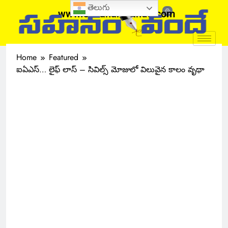
తెలుగు
www.sahanamvande.com
Home
Featured
ఐఏఎస్… లైఫ్ లాస్ – సివిల్స్ మోజులో విలువైన కాలం వృథా