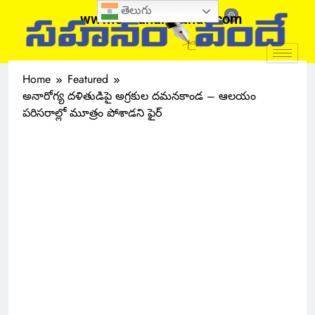
తెలుగు
www.sahanamvande.com
Home
Featured
అనారోగ్య దళితుడిపై అగ్రకుల దమనకాండ – ఆలయం
పరిసరాల్లో మూత్రం పోశాడని ఫైర్