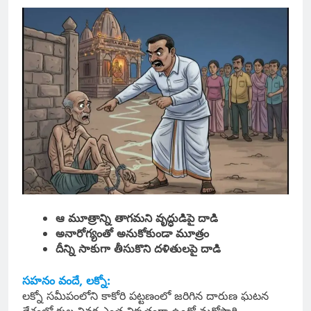
ఆ మూత్రాన్ని తాగమని వృద్ధుడిపై దాడి
అనారోగ్యంతో అనుకోకుండా మూత్రం
దీన్ని సాకుగా తీసుకొని దళితులపై దాడి
సహనం వందే, లక్నో:
లక్నో సమీపంలోని కాకోరి పట్టణంలో జరిగిన దారుణ ఘటన