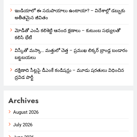
ఇండియాలో‌ ఈ సదుపాయాలు ఉంటాయా? – విదేశాల్లో డబ్బుకు
అతీతమైన జీవితం
మోడీతో ఎంపీ కలిశెట్టి ఆనంద క్షణాలు – కుటుంబ సభ్యులతో
కలిసి భేటీ
విస్కీతో మస్కా… మత్తులో చెత్త – ప్రముఖ లిక్కర్ బ్రాండ్ల బండారం
బట్టబయలు
దక్షిణాది సీట్లపై డీఎంకే కండిషన్లు – మూడు షరతులు విధించిన
ద్రవిడ పార్టీ
Archives
August 2026
July 2026