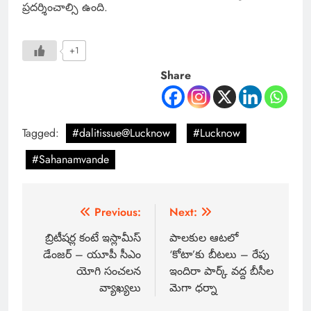
ప్రదర్శించాల్సి ఉంది.
+1
Share
Tagged:
#dalitissue@Lucknow
#Lucknow
#Sahanamvande
Previous:
Next:
బ్రిటీషర్ల కంటే ఇస్లామీస్
పాలకుల ఆటలో
డేంజర్ – యూపీ సీఎం
‘కోటా’కు బీటలు – రేపు
యోగి సంచలన
ఇందిరా పార్క్ వద్ద బీసీల
వ్యాఖ్యలు
మెగా ధర్నా