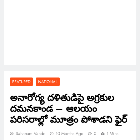
FEATURED
NATIONAL
అనారోగ్య దళితుడిపై అగ్రకుల
దమనకాండ – ఆలయం
పరిసరాల్లో మూత్రం పోశాడని ఫైర్
Sahanam Vande
10 Months Ago
0
1 Mins