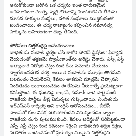
అనుకోకుండా జరిగిన ఒక చర్యను ఇంత దారుణమైన
అవమానంగా మార్చి, వ్యక్తి గౌరవాన్ని మంటగలిపిన తీరును
మానవ హక్కుల సంస్థలు, దళిత సంఘాలు ముక్తకంఠంతో
ఖండించాయి. ఈ చర్య రాజ్యాంగం కల్పించిన సమానత్వ
హక్కును బహిరంగంగా దెబ్బ తీసింది.
పోలీసుల చిత్తశుద్ధిపై అనుమానాలు
బాధితుడు రంపాల్ ధైర్యం చేసి కాకోరి పోలీస్ స్టేషన్‌లో ఫిర్యాదు
చేయడంతో తక్షణమే స్వామీకాంత్‌ను అరెస్టు చేశారు. ఎస్సీ ఎస్టీ
అత్యాచార నిరోధక చట్టం కింద కేసు నమోదు చేయడం
స్వాగతించదగిన చర్య. అయితే రంపాల్‌ను మూత్రం తాగమని
బలవంతం చేయలేదని, కేవలం తాకమని మాత్రమే చెప్పానని
నిందితుడు బుకాయించడం ఈ కేసును నీరుగార్చే ప్రయత్నంగా
కనిపిస్తోంది. ఈ ఘటనపై కాంగ్రెస్, సమాజ్ వాది పార్టీ వంటి
రాజకీయ పార్టీలు తీవ్ర విమర్శలు గుప్పించాయి. నిందితుడు
ఆర్‌ఎస్‌ఎస్ కార్యకర్త అని కాంగ్రెస్ ఆరోపించడం.‌.. బీజేపీ
పాలనలో కుల వివక్ష పెరిగిపోతోందని విమర్శించడం ద్వారా
రాజకీయ రంగు పులుముకుంది. కేవలం అరెస్టుతో సరిపెట్టకుండా
ఎస్సీ ఎస్టీ చట్టం కింద కఠినంగా శిక్షించి బాధితుడికి తక్షణ రక్షణ,
పరిహారం అందించడంలో ప్రభుత్వం నిజమైన చిత్తశుద్ధిని