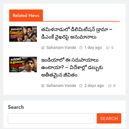
Related News
తమిళనాడులో డీలిమిటేషన్ డ్రామా –
డీఎంకే వైఖరిపై అనుమానాలు
Sahanam Vande
1 day ago
0
ఇండియాలో‌ ఈ సదుపాయాలు
ఉంటాయా? – విదేశాల్లో డబ్బుకు
అతీతమైన జీవితం
Sahanam Vande
2 days ago
0
Search
SEARCH