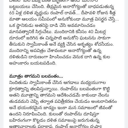
దేశంలో కుల వివక్ష ఎంత వికృతంగా ఉందో మరోసారి
బట్టబయలు చేసింది. తీవ్రమైన అనారోగ్యంతో బాధపడుతున్న
65 ఏళ్ల దళిత వృద్ధుడు రంపాల్ రావత్..‌. దీపావళి రోజున శీత్ల
మాతా ఆలయం సమీపంలో అనుకోకుండా మూత్ర విసర్జన చేస్తే…
ఒక స్థానికుడు అతనిపై దాడి చేసి అవమానించడం
మానవత్వానికే సిగ్గుచేటు. మందిరానికి కనీసం 40 మీటర్ల
దూరంలో జరిగిన ఈ చిన్నపాటి అనుకోని ఘటనను సాకుగా
తీసుకుని స్వామీకాంత్ అనే వ్యక్తి చేసిన అకృత్యం శోచనీయం.
మందిరాన్ని అపవిత్రం చేశావంటూ అనారోగ్యంతో ఉన్న
దళితుడిని దారుణంగా హింసించడం వెనుక దాగి ఉన్న కుల
అహంకారం బయటపడింది.
మూత్రం తాగమని బలవంతం…
నిందితుడు స్వామీకాంత్ చేసిన ఆగడాలు మధ్యయుగాల
క్రూరత్వాన్ని తలపిస్తున్నాయి. రంపాల్‌ను బలవంతంగా కొట్టి
అతని మూత్రాన్ని తాగమని ఆదేశించడమే కాకుండా నేలను
తుడవమని చెప్పి తర్వాత పవిత్రీకరణ చేయడం అంటరానితనం
అనే భయంకరమైన జాడ్యం ఇంకా మన సమాజంలో జీవంతో
ఉందని నిరూపించింది. కులంతో రంపాల్‌ను దూషిస్తూ
బహిరంగంగా కొట్టడం దళిత సమాజంపై జరుగుతున్న
అత్యాచారాలకు పరాకాష్ట. రంపాల్ అనారోగ్యం దృష్ట్యా