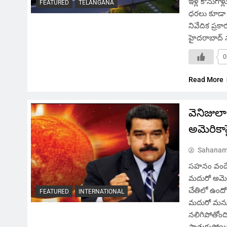
ఇళ్ల కొనుగో
FEATURED
TELANGANA
ధరలు కూడా స
నివేదిక ప్రక
హైదరాబాద్ 
0
Read More
వెనిజులా
అమెరికా
Sahanam
సహనం వందే, 
మదురో అమెరి
చేతిలో ఉందో 
FEATURED
INTERNATIONAL
మదురో మనుషు
నలిగిపోతోంది
పాతుకుపోయి