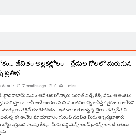
ోకం… జీవితం అల్లకల్లోలం – గ్రేడుల గోలలో మరుగున
 ప్రతిభ
 Vande
7 months ago
0
1 mins
హైదరాబాద్: మనం ఆడే ఆటలో స్కోరు పెరిగితే వచ్చే కిక్కే వేరు. ఆ అంకెలు
హపరుస్తాయి. కానీ అదే అంకెలు మన నిజ జీవితాన్ని శాసిస్తే? లైకులు రాలేదని
ర్కులు తగ్గితే కుంగిపోవడం… ఇదంతా ఒక అదృశ్య జైలు. తత్వవేత్త సి
చెబుతున్న ఈ అంకెల మాయాజాలం గురించి చదివితే మీరు ఆశ్చర్యపోతారు.
ు బోర్డు ఇస్తుంది గెలుపు కిక్కు…మీరు డన్జియన్స్ అండ్ డ్రాగన్స్ లాంటి ఆటలు
ుడు…..