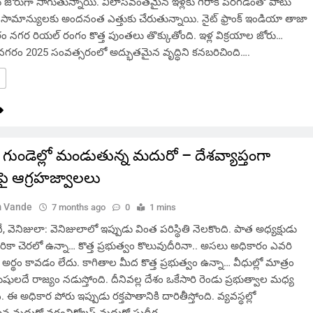
ళ్లు జోరుగా సాగుతున్నాయి. విలాసవంతమైన ఇళ్లకు గిరాకీ పెరగడంతో పాటు
ామాన్యులకు అందనంత ఎత్తుకు చేరుతున్నాయి. నైట్ ఫ్రాంక్ ఇండియా తాజా
ారం నగర రియల్ రంగం కొత్త పుంతలు తొక్కుతోంది. ఇళ్ల విక్రయాల జోరు…
నగరం 2025 సంవత్సరంలో అద్భుతమైన వృద్ధిని కనబరిచింది….
 గుండెల్లో మండుతున్న మదురో – దేశవ్యాప్తంగా
పై ఆగ్రహజ్వాలలు
 Vande
7 months ago
0
1 mins
వెనిజులా: వెనిజులాలో ఇప్పుడు వింత పరిస్థితి నెలకొంది. పాత అధ్యక్షుడు
కా చెరలో ఉన్నా… కొత్త ప్రభుత్వం కొలువుదీరినా.. అసలు అధికారం ఎవరి
అర్థం కావడం లేదు. కాగితాల మీద కొత్త ప్రభుత్వం ఉన్నా… వీధుల్లో మాత్రం
లదే రాజ్యం నడుస్తోంది. దీనివల్ల దేశం ఒకేసారి రెండు ప్రభుత్వాల మధ్య
. ఈ అధికార పోరు ఇప్పుడు రక్తపాతానికి దారితీస్తోంది. వ్యవస్థల్లో
న మదురో వర్గంనికోలస్ మదురో సుదీర్ఘ…