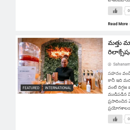
0
Read More
మత్తు మ
రిలాక్సేష
Sahanam
సహనం వందే, అమ
కానీ ఇది మద
వంటి దిగ్గజ 
FEATURED
INTERNATIONAL
ముడిపడిన వి
ప్రసాదించిన మ
ప్రయోగశాలయా
0