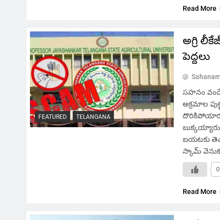
Read More
అగ్రి లీ
పెద్దలు
Sahanam
సహనం వందే,
అక్రమాల పుట
దొరికిపోయార
FEATURED
TELANGANA
బుక్కయ్యారు
బయటకు తెచ్
స్కామ్ వెనుక
0
Read More