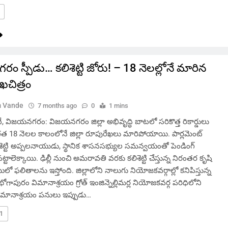
 స్పీడు… కలిశెట్టి జోరు! – 18 నెలల్లోనే మారిన
ుఖచిత్రం
 Vande
7 months ago
0
1 mins
విజయనగరం: విజయనగరం జిల్లా అభివృద్ధి బాటలో సరికొత్త రికార్డులు
ది. గత 18 నెలల కాలంలోనే జిల్లా రూపురేఖలు మారిపోయాయి. పార్లమెంట్
శెట్టి అప్పలనాయుడు, స్థానిక శాసనసభ్యుల సమన్వయంతో పెండింగ్
నీ పట్టాలెక్కాయి. ఢిల్లీ నుంచి అమరావతి వరకు కలిశెట్టి చేస్తున్న నిరంతర కృషి
్థాయిలో ఫలితాలను ఇస్తోంది. జిల్లాలోని నాలుగు నియోజకవర్గాల్లో కనిపిస్తున్న
భోగాపురం విమానాశ్రయం గ్రోత్ ఇంజిన్నెల్లిమర్ల నియోజకవర్గ పరిధిలోని
ిమానాశ్రయం పనులు ఇప్పుడు…
1