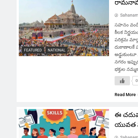
రామనామం
Sahanam
సహనం వందే,
కీలక నిర్ణయ
పరిక్రమ మార్
దుకాణాలకే ప
FEATURED
NATIONAL
అడ్డుకుంటూ 
నగరం ఇప్పుడు
భక్తుల నమ్మక
0
Read More
ఈ చదువు
యువత స్
Sahanam