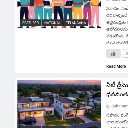
సహనం వందే, 
చదవాల్సిందే.
తల్లిదండ్రు
FEATURED
NATIONAL
TELANGANA
ఆలోచనలను తుడ
పడుతోంది. నచ
దూసుకుపోతోం
0
Read More
సిటీ డ్రీ
ధనవంత
Sahanam
సహనం వందే, 
చాటుకుంటోంద