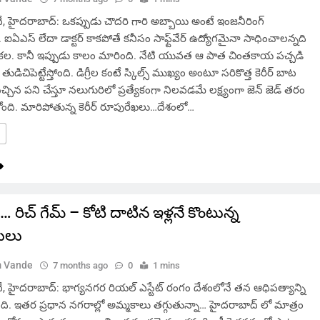
హైదరాబాద్: ఒకప్పుడు చౌదరి గారి అబ్బాయి అంటే ఇంజనీరింగ్
 ఐఏఎస్ లేదా డాక్టర్ కాకపోతే కనీసం సాఫ్ట్‌వేర్ ఉద్యోగమైనా సాధించాలన్నది
ల కల. కానీ ఇప్పుడు కాలం మారింది. నేటి యువత ఆ పాత చింతకాయ పచ్చడి
ిచిపెట్టేస్తోంది. డిగ్రీల కంటే స్కిల్స్ ముఖ్యం అంటూ సరికొత్త కెరీర్ బాట
్చిన పని చేస్తూ నలుగురిలో ప్రత్యేకంగా నిలవడమే లక్ష్యంగా జెన్ జెడ్ తరం
ది. మారిపోతున్న కెరీర్ రూపురేఖలు…దేశంలో…
మ్… రిచ్ గేమ్ – కోటి దాటిన ఇళ్లనే కొంటున్న
ులు
 Vande
7 months ago
0
1 mins
హైదరాబాద్: భాగ్యనగర రియల్ ఎస్టేట్ రంగం దేశంలోనే తన ఆధిపత్యాన్ని
ి. ఇతర ప్రధాన నగరాల్లో అమ్మకాలు తగ్గుతున్నా… హైదరాబాద్ లో మాత్రం