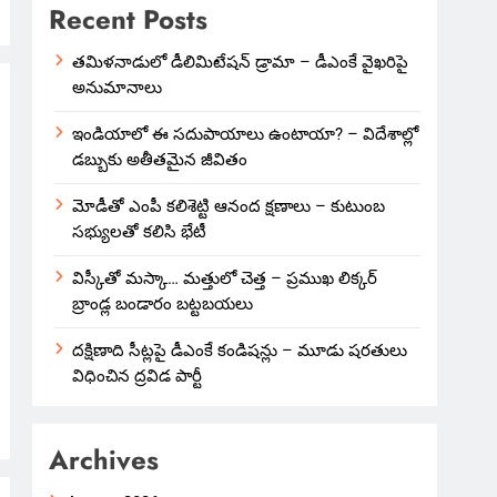
Recent Posts
తమిళనాడులో డీలిమిటేషన్ డ్రామా – డీఎంకే వైఖరిపై
అనుమానాలు
ఇండియాలో‌ ఈ సదుపాయాలు ఉంటాయా? – విదేశాల్లో
డబ్బుకు అతీతమైన జీవితం
మోడీతో ఎంపీ కలిశెట్టి ఆనంద క్షణాలు – కుటుంబ
సభ్యులతో కలిసి భేటీ
విస్కీతో మస్కా… మత్తులో చెత్త – ప్రముఖ లిక్కర్
బ్రాండ్ల బండారం బట్టబయలు
దక్షిణాది సీట్లపై డీఎంకే కండిషన్లు – మూడు షరతులు
విధించిన ద్రవిడ పార్టీ
Archives