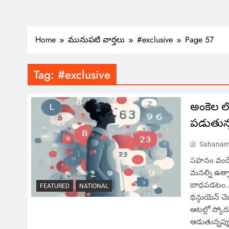
Home
మునుపటి వార్తలు
#exclusive
Page 57
Tag:
#exclusive
అంకెల ల
పడుతున్న
Sahanam
సహనం వందే, 
మనల్ని ఉత్సా
బాధపడటం… మా
FEATURED
NATIONAL
థిన్గుయెన్ 
ఆటల్లో స్కోర
ఆడుతున్నప్ప