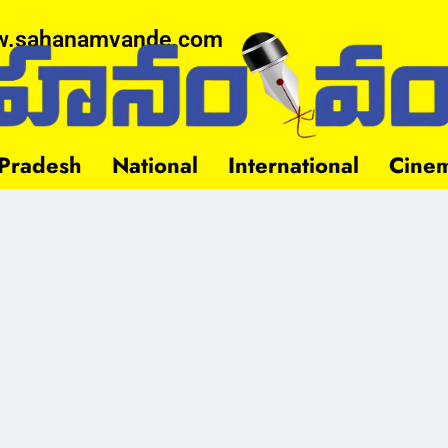
.sahanamvande.com
Pradesh
National
International
Cine