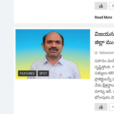
0
Read More
విజయనగరం
జిల్లా మ
Sahanam
సహనం వందే, 
సృష్టిస్తోం
సభ్యులు కలి
FEATURED
SPOT
ప్రాజెక్టులన్
నేడు క్షేత్రస
మార్పు ఇదీ. 
భోగాపురం వ
+