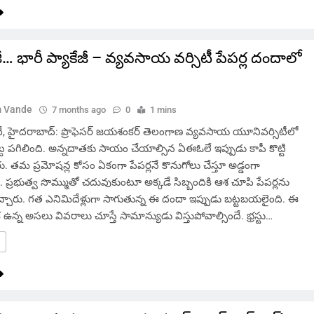
కేజీ… భారీ ప్యాకేజీ – వ్యవసాయ వర్సిటీ పేపర్ల దందాలో
 Vande
7 months ago
0
1 mins
 హైదరాబాద్: ప్రొఫెసర్ జయశంకర్ తెలంగాణ వ్యవసాయ యూనివర్సిటీలో
్ట పగిలింది. అన్నదాతకు సాయం చేయాల్సిన ఏఈఓలే ఇప్పుడు కాపీ కొట్టి
ు. తమ ప్రమోషన్ల కోసం ఏకంగా పేపర్లనే కొనుగోలు చేస్తూ అడ్డంగా
. ప్రభుత్వ సొమ్ముతో చదువుకుంటూ అక్కడే సిబ్బందికి ఆశ చూపి పేపర్లను
చారు. గత ఎనిమిదేళ్లుగా సాగుతున్న ఈ దందా ఇప్పుడు బట్టబయలైంది. ఈ
 ఉన్న అసలు వివరాలు చూస్తే సామాన్యుడు విస్తుపోవాల్సిందే. భ్రస్టు…