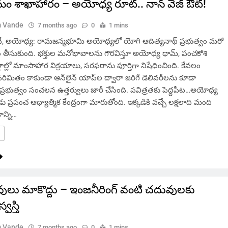
 శాఖాహారం – అయోధ్య రూట్.. నాన్ వెజ్ ఔట్!
 Vande
7 months ago
0
1 mins
 అయోధ్య: రామజన్మభూమి అయోధ్యలో యోగి ఆదిత్యనాథ్ ప్రభుత్వం మరో
ం తీసుకుంది. భక్తుల మనోభావాలను గౌరవిస్తూ అయోధ్య ధామ్, పంచకోశి
గాల్లో మాంసాహార విక్రయాలు, సరఫరాను పూర్తిగా నిషేధించింది. కేవలం
రిమితం కాకుండా ఆన్‌లైన్ యాప్‌ల ద్వారా జరిగే డెలివరీలను కూడా
ప్రభుత్వం సంచలన ఉత్తర్వులు జారీ చేసింది. పవిత్రతకు పెద్దపీట…అయోధ్య
 ప్రపంచ ఆధ్యాత్మిక కేంద్రంగా మారుతోంది. ఇక్కడికి వచ్చే లక్షలాది మంది
ాన్ని…
లు మాకొద్దు – ఇంజనీరింగ్ వంటి చదువులకు
వస్తి
 Vande
7 months ago
0
1 mins