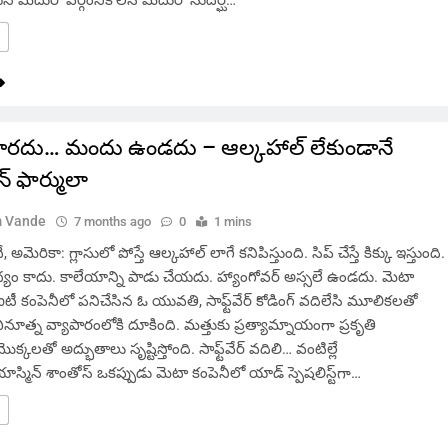
ారదు… మందు ఉండదు – ఆల్కహాల్ లేకుండానే
న్ ఫార్ములా
 Vande
7 months ago
0
1 mins
ెరికా: గ్లాసులో పోస్తే ఆల్కహాల్ లాగే కనిపిస్తుంది. సిప్ చేస్తే కిక్కు ఇస్తుంది.
్యం కాదు. కాలేయాన్ని పాడు చేయదు. హ్యాంగోవర్ అస్సలే ఉండదు. మెటా
ఐటీ కంపెనీలో పనిచేసిన ఓ యువతి, సాఫ్ట్‌వేర్ కోడింగ్ వదిలేసి మూలికలతో
నూత్న వ్యాపారంలోకి దూకింది. మత్తుకు ప్రత్యామ్నాయంగా ప్రకృతి
ొక్కలతో అద్భుతాలు సృష్టిస్తోంది. సాఫ్ట్‌వేర్ వదిలి… వంటిల్లే
స్మిన్ శాంతోస్ ఒకప్పుడు మెటా కంపెనీలో యాడ్ స్పెషలిస్ట్‌గా…