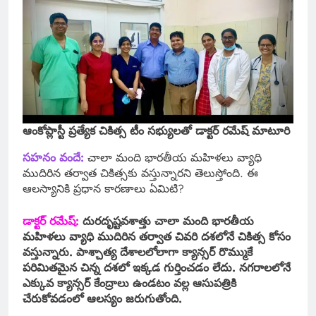
ఆంకోప్లాస్టీ ప్రత్యేక చికిత్స టీం సభ్యులతో డాక్టర్ రమేష్ మాటూరి
సహనం వందే:
చాలా మంది భారతీయ మహిళలు వ్యాధి
ముదిరిన తర్వాత చికిత్సకు వస్తున్నారని తెలుస్తోంది. ఈ
ఆలస్యానికి ప్రధాన కారణాలు ఏమిటి?
డాక్టర్ రమేష్:
దురదృష్టవశాత్తు చాలా మంది భారతీయ
మహిళలు వ్యాధి ముదిరిన తర్వాత చివరి దశలోనే చికిత్స కోసం
వస్తున్నారు. పాశ్చాత్య దేశాలలోలాగా క్యాన్సర్ రొమ్ముకే
పరిమితమైన చిన్న దశలో ఇక్కడ గుర్తించడం లేదు. నగరాలలోనే
ఎక్కువ క్యాన్సర్ కేంద్రాలు ఉండటం వల్ల ఆసుపత్రికి
చేరుకోవడంలో ఆలస్యం జరుగుతోంది.