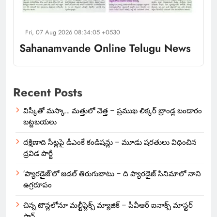
Fri, 07 Aug 2026 08:34:05 +0530
Sahanamvande Online Telugu News
Recent Posts
విస్కీతో మస్కా… మత్తులో చెత్త – ప్రముఖ లిక్కర్ బ్రాండ్ల బండారం
బట్టబయలు
దక్షిణాది సీట్లపై డీఎంకే కండిషన్లు – మూడు షరతులు విధించిన
ద్రవిడ పార్టీ
‘ప్యారడైజ్’లో జడల్ తిరుగుబాటు – ది ప్యారడైజ్ సినిమాలో నాని
ఉగ్రరూపం
చిన్న టౌన్లలోనూ మల్టీప్లెక్స్‌ మ్యాజిక్ – పీవీఆర్ ఐనాక్స్ మాస్టర్
ప్లాన్