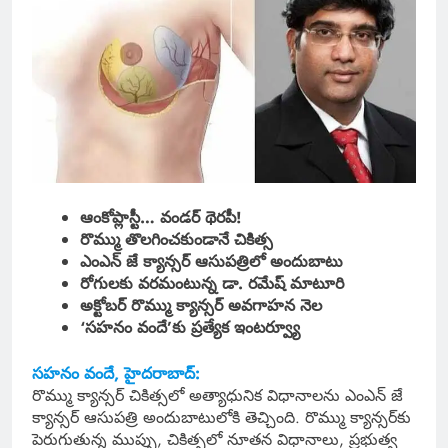
ఆంకోప్లాస్టీ… వండర్ థెరపీ!
రొమ్ము తొలగించకుండానే చికిత్స
ఎంఎన్ జే క్యాన్సర్ ఆసుపత్రిలో అందుబాటు
రోగులకు వరమంటున్న డా. రమేష్ మాటూరి
అక్టోబర్ రొమ్ము క్యాన్సర్ అవగాహన నెల
‘సహనం వందే’కు ప్రత్యేక ఇంటర్వ్యూ
సహనం వందే, హైదరాబాద్:
రొమ్ము క్యాన్సర్ చికిత్సలో అత్యాధునిక విధానాలను ఎంఎన్ జే
క్యాన్సర్‌ ఆసుపత్రి అందుబాటులోకి తెచ్చింది. రొమ్ము క్యాన్సర్‌కు
పెరుగుతున్న ముప్పు, చికిత్సలో నూతన విధానాలు, ప్రభుత్వ