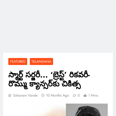
FEATURED
TELANGANA
స్మార్ట్ సర్జరీ.‌‌.. ‘బ్రెస్ట్’ రికవరీ-
రొమ్ము క్యాన్సర్‌కు చికిత్స
Sahanam Vande
10 Months Ago
0
1 Mins