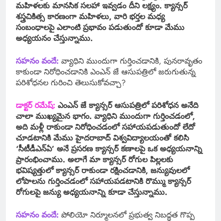
మహిళలకు మానసిక సలహా ఇవ్వడం దీని లక్ష్యం. క్యాన్సర్
శస్త్రచికిత్స కారణంగా మహిళలు, వారి భర్తల మధ్య
సంబంధాలపై ఎలాంటి ప్రభావం పడుతుందో కూడా మేము
అధ్యయనం చేస్తున్నాము.
సహనం వందే:
వ్యాధిని ముందుగా గుర్తించడానికి, పునరావృతం
కాకుండా నిరోధించడానికి ఎంఎన్ జే ఆసుపత్రిలో జరుగుతున్న
పరిశోధనల గురించి తెలుసుకోవచ్చా?
డాక్టర్ రమేష్:
ఎంఎన్ జే క్యాన్సర్ ఆసుపత్రిలో పరిశోధన అనేది
చాలా ముఖ్యమైన భాగం. వ్యాధిని ముందుగా గుర్తించడంలో,
అది మళ్లీ రాకుండా నిరోధించడంలో సహాయపడుతుందో లేదో
చూడటానికి మేము హైదరాబాద్ విశ్వవిద్యాలయంతో కలిసి
‘సీటీడీఎన్ఏ’ అనే ప్రసరణ క్యాన్సర్ కణాలపై ఒక అధ్యయనాన్ని
ప్రారంభించాము. అలాగే మా క్యాన్సర్ రోగుల పిల్లలకు
భవిష్యత్తులో క్యాన్సర్ రాకుండా రక్షించడానికి, జన్యువులలో
లోపాలను గుర్తించడంలో సహాయపడటానికి రొమ్ము క్యాన్సర్
రోగులపై జన్యు అధ్యయనాన్ని కూడా చేస్తున్నాము.
సహనం వందే:
పోలియో నిర్మూలనలో ప్రభుత్వ నిబద్ధత గొప్ప