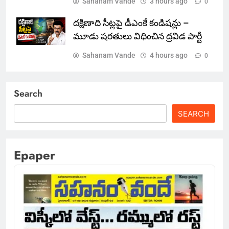
Sahanam Vande
3 hours ago
0
దక్షిణాది సీట్లపై డీఎంకే కండిషన్లు –
మూడు షరతులు విధించిన ద్రవిడ పార్టీ
Sahanam Vande
4 hours ago
0
Search
SEARCH
Epaper