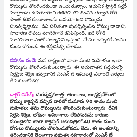
రొమ్మును తొలగించకుండా ఉంచుతున్నాం. ఆధునిక ప్లాస్టిక్ సర్జరీ
సూత్రాలను ఉపయోగించి కణితిని తొలగించిన తర్వాత రోగి
సొంత శరీర కణజాలాలను ఉపయోగించి రొమ్మును
పునర్నిర్మిస్తాము. దీని ఫలితంగా పునర్నిర్మించిన రొమ్ము దాదాపు
సాధారణ రొమ్ము మాదిరిగానే కనిపిస్తుంది‌. ఇది రోగికి
మానసికంగా ఎంతో సంతృప్తిని ఇస్తుంది. మేము ఇప్పటికే వందల
మంది రోగులకు ఈ శస్త్రచికిత్స చేశాము.
సహనం వందే:
మన రాష్ట్రంలో చాలా మంది మహిళలు ఇంకా
రొమ్మును తొలగించుకుంటున్నారు. ఈ అధునాతన పద్ధతులపై
సర్జన్లకు శిక్షణ ఇవ్వడానికి ఎంఎన్ జే ఆసుపత్రి ఎలాంటి చర్యలు
తీసుకుంటోంది?
డాక్టర్ రమేష్:
దురదృష్టవశాత్తు తెలంగాణ, ఆంధ్రప్రదేశ్‌లలో
రొమ్ము క్యాన్సర్ వచ్చిన వారిలో సుమారు 90 శాతం మంది
మహిళలు తమ రొమ్ములను తొలగించుకుంటున్నారు. దీనికి
సరైన శిక్షణ, బోధనా అవకాశాలు లేకపోవడమే కారణం.
ముంబైలోని టాటా క్యాన్సర్ ఆసుపత్రిలో 40 శాతం మంది
రోగులు రొమ్ములను తొలగించుకోవడం లేదు. ఈ అంతరాన్ని
తగ్గించడానికి తెలంగాణ ప్రభుత్వ సహకారంతో ఎంఎన్ జే