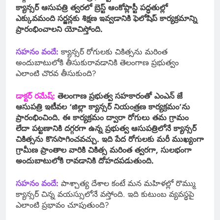
క్యాన్సర్ ఆసుపత్రి త్వరలో బ్రెస్ట్ ఆంకోప్లాస్టీ పద్ధతుల్లో
ఎక్కువమంది సర్జన్లకు శిక్షణ ఇవ్వడానికి ఫెలోషిప్ కార్యక్రమాన్ని
ప్రారంభించాలని యోచిస్తోంది.
సహనం వందే:
క్యాన్సర్ రోగులకు చికిత్సను మరింత
అందుబాటులోకి తీసుకురావడానికి తెలంగాణ ప్రభుత్వం
ఎలాంటి చొరవ తీసుకుంది?
డాక్టర్ రమేష్:
తెలంగాణ ప్రభుత్వ సహకారంతో ఎంఎన్ జే
ఆసుపత్రి ఇటీవల ‘జిల్లా క్యాన్సర్ నియంత్రణ కార్యక్రమం’ను
ప్రారంభించింది. ఈ కార్యక్రమం ద్వారా రోగులు తమ గ్రామం
లేదా పట్టణానికి దగ్గరగా ఉన్న ప్రభుత్వ ఆసుపత్రిలోనే క్యాన్సర్
చికిత్సను కొనసాగించవచ్చు. ఇది పేద రోగులకు మరీ ముఖ్యంగా
గ్రామీణ ప్రాంతాల వారికి చికిత్స మరింత త్వరగా, సులభంగా
అందుబాటులోకి రావడానికి దోహదపడుతుంది.
సహనం వందే:
పాశ్చాత్య దేశాల కంటే మన మహిళల్లో రొమ్ము
క్యాన్సర్ చిన్న వయస్సులోనే వస్తోంది. ఇది కుటుంబ వ్యవస్థపై
ఎలాంటి ప్రభావం చూపుతుంది?