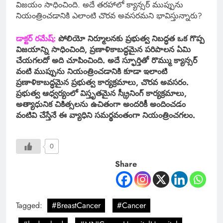
విజయం సాధించింది. అదే తరహాలో క్యాన్సర్ ముప్పును
నియంత్రించడానికి ఎలాంటి చొరవ అవసరమని భావిస్తున్నారు?
డాక్టర్ రమేష్:
పోలియో నిర్మూలనకు ప్రభుత్వ నిబద్ధత ఒక గొప్ప
విజయాన్ని సాధించింది, ప్రణాళికాబద్ధమైన పరిపాలన ఏమి
చేయగలదో అది చూపించింది. అదే స్ఫూర్తితో రొమ్ము క్యాన్సర్
వంటి ముప్పును నియంత్రించడానికి కూడా ఇలాంటి
ప్రణాళికాబద్ధమైన ప్రభుత్వ కార్యక్రమాలు, చొరవ అవసరం.
ప్రభుత్వ ఆధ్వర్యంలో విస్తృతమైన స్క్రీనింగ్ కార్యక్రమాలు,
అత్యాధునిక చికిత్సలను ఉచితంగా అందరికీ అందించడం
వంటివి చేస్తేనే ఈ వ్యాధిని సమర్థవంతంగా నియంత్రించగలం.
0
Share
Tagged:
#BreastCancer
#Cancer