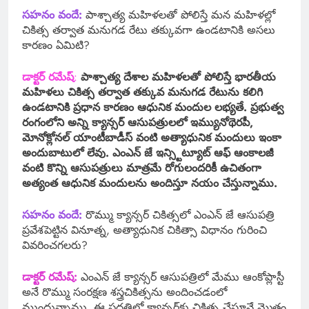
సహనం వందే:
పాశ్చాత్య మహిళలతో పోలిస్తే మన మహిళల్లో
చికిత్స తర్వాత మనుగడ రేటు తక్కువగా ఉండటానికి అసలు
కారణం ఏమిటి?
డాక్టర్ రమేష్
:
పాశ్చాత్య దేశాల మహిళలతో పోలిస్తే భారతీయ
మహిళలు చికిత్స తర్వాత తక్కువ మనుగడ రేటును కలిగి
ఉండటానికి ప్రధాన కారణం ఆధునిక మందుల లభ్యతే. ప్రభుత్వ
రంగంలోని అన్ని క్యాన్సర్ ఆసుపత్రులలో ఇమ్యునోథెరపీ,
మోనోక్లోనల్ యాంటీబాడీస్ వంటి అత్యాధునిక మందులు ఇంకా
అందుబాటులో లేవు. ఎంఎన్ జే ఇన్స్టిట్యూట్ ఆఫ్ ఆంకాలజీ
వంటి కొన్ని ఆసుపత్రులు మాత్రమే రోగులందరికీ ఉచితంగా
అత్యంత ఆధునిక మందులను అందిస్తూ నయం చేస్తున్నాము.
సహనం వందే:
రొమ్ము క్యాన్సర్ చికిత్సలో ఎంఎన్ జే ఆసుపత్రి
ప్రవేశపెట్టిన వినూత్న, అత్యాధునిక చికిత్సా విధానం గురించి
వివరించగలరు?
డాక్టర్ రమేష్:
ఎంఎన్ జే క్యాన్సర్ ఆసుపత్రిలో మేము ఆంకోప్లాస్టీ
అనే రొమ్ము సంరక్షణ శస్త్రచికిత్సను అందించడంలో
ముందున్నాము. ఈ పద్ధతిలో క్యాన్సర్‌కు చికిత్స చేస్తూనే మొత్తం