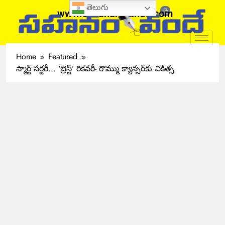
తెలుగు
www.sahanamvande.com
Home
Featured
స్మార్ట్ సర్జరీ.‌‌.. ‘బ్రెస్ట్’ రికవరీ- రొమ్ము క్యాన్సర్‌కు చికిత్స