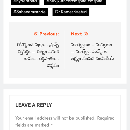
#hyderabad
#MNJCancerHospitalHospital
#Sahanamvande
Dr.RameshVeturi
Previous:
Next:
గోల్కొండ వజ్రం… ఫ్రాన్స్
మార్క్సిజం… మస్కిజం
రక్తసిక్తం – రత్నం వెనుక
– మార్క్స్, మస్క్ ల
శాపం…‌ రక్తపాతం…
లక్ష్యం సంపద పంపిణీయే
విప్లవం
LEAVE A REPLY
Your email address will not be published.
Required
fields are marked
*