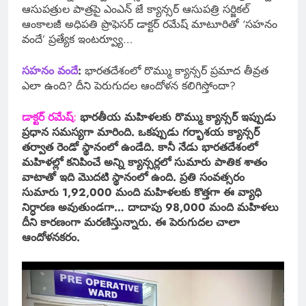
ఆసుపత్రుల పాత్రపై ఎంఎన్ జే క్యాన్సర్ ఆసుపత్రి సర్జికల్
ఆంకాలజీ అధిపతి ప్రొఫెసర్ డాక్టర్ రమేష్‌ మాటూరితో ‘సహనం
వందే’ ప్రత్యేక ఇంటర్వ్యూ…
సహనం వందే
:
భారతదేశంలో రొమ్ము క్యాన్సర్ ప్రమాద తీవ్రత
ఎలా ఉంది? దీని పెరుగుదల ఆందోళన కలిగిస్తోందా?
డాక్టర్ రమేష్
:
భారతీయ మహిళలకు రొమ్ము క్యాన్సర్ ఇప్పుడు
ప్రధాన సమస్యగా మారింది. ఒకప్పుడు గర్భాశయ క్యాన్సర్
తర్వాత రెండో స్థానంలో ఉండేది. కానీ నేడు భారతదేశంలో
మహిళల్లో కనిపించే అన్ని క్యాన్సర్లలో సుమారు పాతిక శాతం
వాటాతో ఇది మొదటి స్థానంలో ఉంది. ప్రతి సంవత్సరం
సుమారు 1,92,000 మంది మహిళలకు కొత్తగా ఈ వ్యాధి
నిర్ధారణ అవుతుండగా… దాదాపు 98,000 మంది మహిళలు
దీని కారణంగా మరణిస్తున్నారు. ఈ పెరుగుదల చాలా
ఆందోళనకరం.