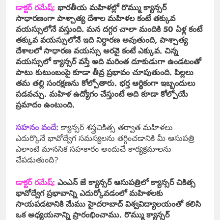
డాక్టర్ రమేష్:
భారతీయ మహిళల్లో రొమ్ము క్యాన్సర్
సాధారణంగా పాశ్చాత్య దేశాల మహిళల కంటే తక్కువ
వయస్సులోనే వస్తుంది. మన దగ్గర చాలా మందికి 50 ఏళ్ల కంటే
తక్కువ వయస్సులోనే ఇది నిర్ధారణ అవుతుంది, పాశ్చాత్య
దేశాలలో సాధారణ వయస్సు అరవై కంటే ఎక్కువ. చిన్న
వయస్సులో క్యాన్సర్ వస్తే అది మరింత దూకుడుగా ఉండటంతో
పాటు కుటుంబంపై కూడా తీవ్ర ప్రభావం చూపుతుంది. పిల్లలు
తమ తల్లి సంరక్షణను కోల్పోతారు. భర్త ఆర్థికంగా ఇబ్బందులు
పడవచ్చు. మహిళ ఉద్యోగం చేస్తుంటే అది కూడా కోల్పోయే
ప్రమాదం ఉంటుంది.
సహనం వందే:
క్యాన్సర్ శస్త్రచికిత్స తర్వాత మహిళలు
ఎదుర్కొనే భావోద్వేగ సమస్యలను తగ్గించడానికి మీ ఆసుపత్రి
ఎలాంటి మానసిక సహకారం అందుచే కార్యక్రమాలను
చేపడుతుంది?
డాక్టర్ రమేష్:
ఎంఎన్ జే క్యాన్సర్ ఆసుపత్రిలో క్యాన్సర్ చికిత్స
భావోద్వేగ ప్రభావాన్ని ఎదుర్కోవడంలో మహిళలకు
సాయపడటానికి మేము హైదరాబాద్ విశ్వవిద్యాలయంతో కలిసి
ఒక అధ్యయనాన్ని ప్రారంభించాము. రొమ్ము క్యాన్సర్