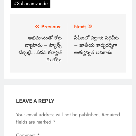
#Sahanamvande
Previous:
Next:
అభిమానంతో కోట్ల
సీపీఐలో పల్లాకు పెద్దపీట
వ్యాపారం – ఫ్యాన్స్
– జాతీయ కార్యదర్శిగా
టిక్కెట్లే… పవన్ కల్యాణ్
అత్యున్నత అవకాశం
కు కోట్లు
LEAVE A REPLY
Your email address will not be published.
Required
fields are marked
*
Comment
*