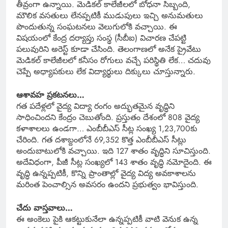
తీవ్రంగా ఉన్నాయి. మెడికల్ కాలేజీలలో బోధనా సిబ్బంది,
మౌలిక వసతులు లేనప్పటికీ ముడుపులు ఇచ్చి అనుమతులు
పొందుతున్న సంఘటనలు వెలుగులోకి వచ్చాయి. ఈ
విషయంలో కేంద్ర దర్యాప్తు సంస్థ (సీబీఐ) విచారణ చేపట్టి
పలువురిని అరెస్ట్ కూడా చేసింది. తెలంగాణలో అనేక ప్రైవేటు
మెడికల్ కాలేజీలలో కనీసం రోగులు వచ్చే పరిస్థితి లేక… చదువు
చెప్పే అధ్యాపకులు లేక విద్యార్థులు దిక్కులు చూస్తున్నారు.
ఆశావహ ప్రకటనలు…
గత పదేళ్లలో వైద్య విద్యా రంగం అద్భుతమైన వృద్ధిని
సాధించిందని కేంద్రం చెబుతోంది. ప్రస్తుతం దేశంలో 808 వైద్య
కళాశాలలు ఉండగా… ఎంబీబీఎస్ సీట్ల సంఖ్య 1,23,700కు
చేరింది. గత దశాబ్దంలోనే 69,352 కొత్త ఎంబీబీఎస్ సీట్లు
అందుబాటులోకి వచ్చాయి. ఇది 127 శాతం వృద్ధిని సూచిస్తుంది.
అదేవిధంగా, పీజీ సీట్ల సంఖ్యలో 143 శాతం వృద్ధి నమోదైంది. ఈ
వృద్ధి ఉన్నప్పటికీ, కొన్ని ప్రాంతాల్లో వైద్య విద్య అవకాశాలను
మరింత పెంచాల్సిన అవసరం ఉందని ప్రభుత్వం భావిస్తుంది.
చేదు వాస్తవాలు…
ఈ అంకెలు పైకి ఆకట్టుకునేలా ఉన్నప్పటికీ వాటి వెనుక ఉన్న