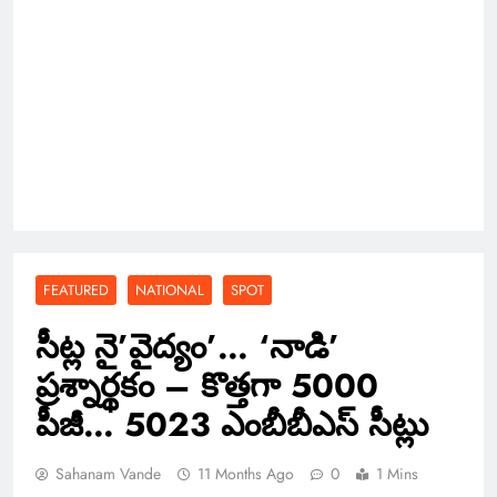
FEATURED
NATIONAL
SPOT
సీట్ల నై’వైద్యం’… ‘నాడి’
ప్రశ్నార్థకం – కొత్తగా 5000
పీజీ… 5023 ఎంబీబీఎస్ సీట్లు
Sahanam Vande
11 Months Ago
0
1 Mins