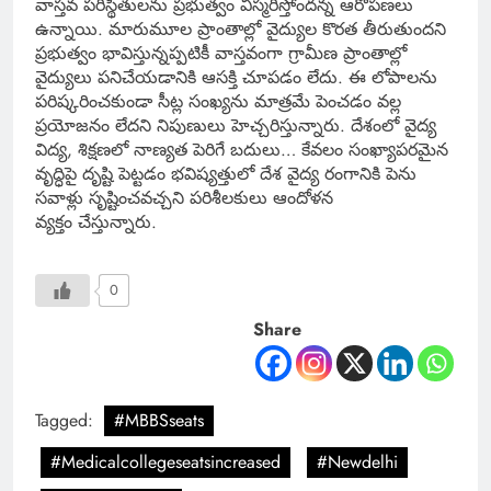
వాస్తవ పరిస్థితులను ప్రభుత్వం విస్మరిస్తోందన్న ఆరోపణలు
ఉన్నాయి. మారుమూల ప్రాంతాల్లో వైద్యుల కొరత తీరుతుందని
ప్రభుత్వం భావిస్తున్నప్పటికీ వాస్తవంగా గ్రామీణ ప్రాంతాల్లో
వైద్యులు పనిచేయడానికి ఆసక్తి చూపడం లేదు. ఈ లోపాలను
పరిష్కరించకుండా సీట్ల సంఖ్యను మాత్రమే పెంచడం వల్ల
ప్రయోజనం లేదని నిపుణులు హెచ్చరిస్తున్నారు. దేశంలో వైద్య
విద్య, శిక్షణలో నాణ్యత పెరిగే బదులు… కేవలం సంఖ్యాపరమైన
వృద్ధిపై దృష్టి పెట్టడం భవిష్యత్తులో దేశ వైద్య రంగానికి పెను
సవాళ్లు సృష్టించవచ్చని పరిశీలకులు ఆందోళన
వ్యక్తం చేస్తున్నారు.
0
Share
Tagged:
#MBBSseats
#Medicalcollegeseatsincreased
#Newdelhi