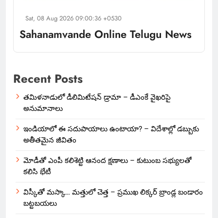
Sat, 08 Aug 2026 09:00:36 +0530
Sahanamvande Online Telugu News
Recent Posts
తమిళనాడులో డీలిమిటేషన్ డ్రామా – డీఎంకే వైఖరిపై
అనుమానాలు
ఇండియాలో‌ ఈ సదుపాయాలు ఉంటాయా? – విదేశాల్లో డబ్బుకు
అతీతమైన జీవితం
మోడీతో ఎంపీ కలిశెట్టి ఆనంద క్షణాలు – కుటుంబ సభ్యులతో
కలిసి భేటీ
విస్కీతో మస్కా… మత్తులో చెత్త – ప్రముఖ లిక్కర్ బ్రాండ్ల బండారం
బట్టబయలు