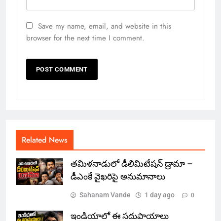
Save my name, email, and website in this
browser for the next time I comment.
Related News
తమిళనాడులో డీలిమిటేషన్ డ్రామా –
డీఎంకే వైఖరిపై అనుమానాలు
Sahanam Vande
1 day ago
0
ఇండియాలో‌ ఈ సదుపాయాలు