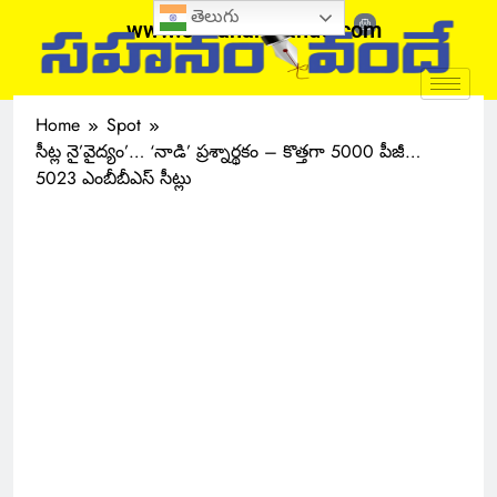
తెలుగు
www.sahanamvande.com
Home
Spot
సీట్ల నై’వైద్యం’… ‘నాడి’ ప్రశ్నార్థకం – కొత్తగా 5000 పీజీ…
5023 ఎంబీబీఎస్ సీట్లు