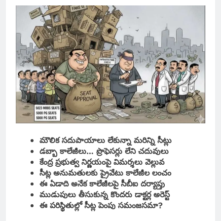
మౌలిక సదుపాయాలు లేకున్నా మరిన్ని సీట్లు
డబ్బా కాలేజీలు… ప్రొఫెసర్లు లేని చదువులు
కేంద్ర ప్రభుత్వ నిర్ణయంపై విమర్శలు వెల్లువ
సీట్ల అనుమతులకు ప్రైవేటు కాలేజీల లంచం
ఈ ఏడాది అనేక కాలేజీలపై సీబీఐ దర్యాప్తు
ముడుపులు తీసుకున్న కొందరు డాక్టర్ల అరెస్ట్
ఈ పరిస్థితుల్లో సీట్ల పెంపు సమంజసమా?