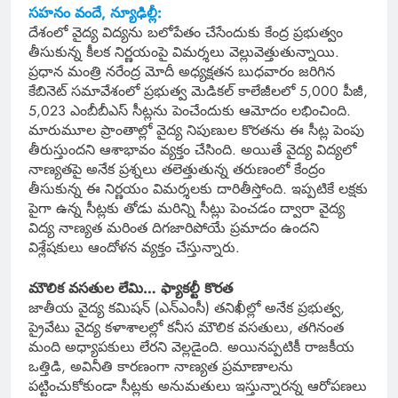
సహనం వందే, న్యూఢిల్లీ:
దేశంలో వైద్య విద్యను బలోపేతం చేసేందుకు కేంద్ర ప్రభుత్వం
తీసుకున్న కీలక నిర్ణయంపై విమర్శలు వెల్లువెత్తుతున్నాయి.
ప్రధాన మంత్రి నరేంద్ర మోదీ అధ్యక్షతన బుధవారం జరిగిన
కేబినెట్ సమావేశంలో ప్రభుత్వ మెడికల్ కాలేజీలలో 5,000 పీజీ,
5,023 ఎంబీబీఎస్ సీట్లను పెంచేందుకు ఆమోదం లభించింది.
మారుమూల ప్రాంతాల్లో వైద్య నిపుణుల కొరతను ఈ సీట్ల పెంపు
తీరుస్తుందని ఆశాభావం వ్యక్తం చేసింది. అయితే వైద్య విద్యలో
నాణ్యతపై అనేక ప్రశ్నలు తలెత్తుతున్న తరుణంలో కేంద్రం
తీసుకున్న ఈ నిర్ణయం విమర్శలకు దారితీస్తోంది. ఇప్పటికే లక్షకు
పైగా ఉన్న సీట్లకు తోడు మరిన్ని సీట్లు పెంచడం ద్వారా వైద్య
విద్య నాణ్యత మరింత దిగజారిపోయే ప్రమాదం ఉందని
విశ్లేషకులు ఆందోళన వ్యక్తం చేస్తున్నారు.
మౌలిక వసతుల లేమి… ఫ్యాకల్టీ కొరత
జాతీయ వైద్య కమిషన్ (ఎన్ఎంసీ) తనిఖీల్లో అనేక ప్రభుత్వ,
ప్రైవేటు వైద్య కళాశాలల్లో కనీస మౌలిక వసతులు, తగినంత
మంది అధ్యాపకులు లేరని వెల్లడైంది. అయినప్పటికీ రాజకీయ
ఒత్తిడి, అవినీతి కారణంగా నాణ్యత ప్రమాణాలను
పట్టించుకోకుండా సీట్లకు అనుమతులు ఇస్తున్నారన్న ఆరోపణలు