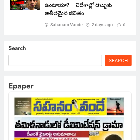
ఉంటాయా? – విదేశాల్లో డబ్బుకు
అతీతమైన జీవితం
Sahanam Vande
2 days ago
0
Search
SEARCH
Epaper