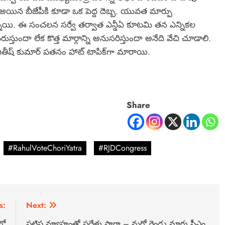
అయిన బీజేపీకి కూడా ఒక పెద్ద దెబ్బ. యువత మార్పు
్తున్నాయి. ఈ సంచలన సర్వే తర్వాత ఎన్డీఏ కూటమి తన ఎన్నికల
స్తుందా లేక కొత్త మార్గాన్ని అనుసరిస్తుందా అనేది వేచి చూడాలి.
ితీష్ కుమార్ పతనం హాట్ టాపిక్‌గా మారాయి.
Share
#RahulVoteChoriYatra
#RJDCongress
s:
Next:
లో
పటిష్ట వ్యూహంతో పదేళ్లు పాగా – మరో రెండు మార్లు సీఎం