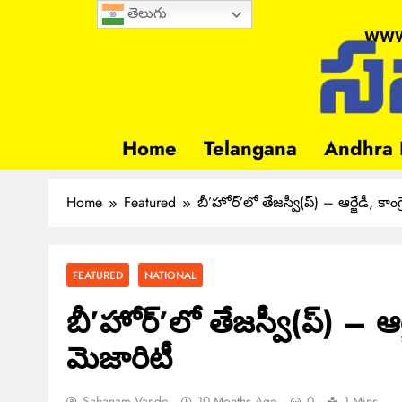
తెలుగు
www
Home
Telangana
Andhra 
Home
Featured
బీ’హోర్’లో తేజస్వీ(ప్) – ఆర్జేడీ, కా
FEATURED
NATIONAL
బీ’హోర్’లో తేజస్వీ(ప్) – ఆర
మెజారిటీ
Sahanam Vande
10 Months Ago
0
1 Mins