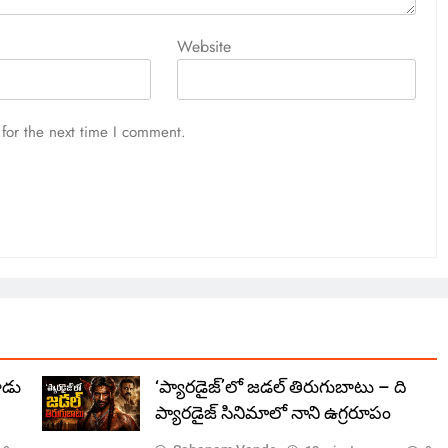
Website
for the next time I comment.
మూడు
‘ప్యారడైజ్’లో జడల్ తిరుగుబాటు – ది
ప్యారడైజ్ సినిమాలో నాని ఉగ్రరూపం