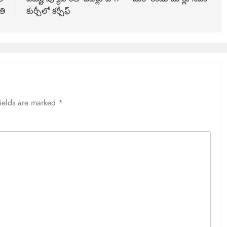
తి
కుర్చీలో కర్చీఫ్
fields are marked
*