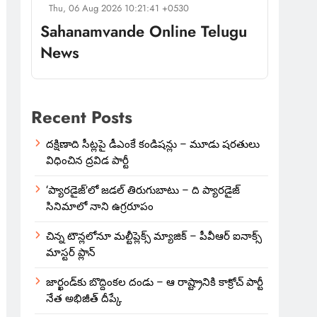
Thu, 06 Aug 2026 10:21:41 +0530
Sahanamvande Online Telugu
News
Recent Posts
దక్షిణాది సీట్లపై డీఎంకే కండిషన్లు – మూడు షరతులు
విధించిన ద్రవిడ పార్టీ
‘ప్యారడైజ్’లో జడల్ తిరుగుబాటు – ది ప్యారడైజ్
సినిమాలో నాని ఉగ్రరూపం
చిన్న టౌన్లలోనూ మల్టీప్లెక్స్‌ మ్యాజిక్ – పీవీఆర్ ఐనాక్స్
మాస్టర్ ప్లాన్
జార్ఖండ్‌కు బొద్దింకల దండు – ఆ రాష్ట్రానికి కాక్రోచ్ పార్టీ
నేత అభిజీత్ దీప్కే