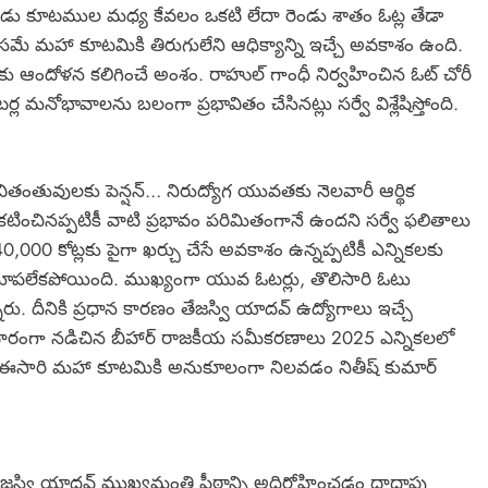
 రెండు కూటముల మధ్య కేవలం ఒకటి లేదా రెండు శాతం ఓట్ల తేడా
్యాసమే మహా కూటమికి తిరుగులేని ఆధిక్యాన్ని ఇచ్చే అవకాశం ఉంది.
 కు ఆందోళన కలిగించే అంశం. రాహుల్ గాంధీ నిర్వహించిన ఓట్ చోరీ
మనోభావాలను బలంగా ప్రభావితం చేసినట్లు సర్వే విశ్లేషిస్తోంది.
 వితంతువులకు పెన్షన్… నిరుద్యోగ యువతకు నెలవారీ ఆర్థిక
టించినప్పటికీ వాటి ప్రభావం పరిమితంగానే ఉందని సర్వే ఫలితాలు
000 కోట్లకు పైగా ఖర్చు చేసే అవకాశం ఉన్నప్పటికీ ఎన్నికలకు
వం చూపలేకపోయింది. ముఖ్యంగా యువ ఓటర్లు, తొలిసారి ఓటు
. దీనికి ప్రధాన కారణం తేజస్వి యాదవ్ ఉద్యోగాలు ఇచ్చే
ం ఆధారంగా నడిచిన బీహార్ రాజకీయ సమీకరణాలు 2025 ఎన్నికలలో
ళలు ఈసారి మహా కూటమికి అనుకూలంగా నిలవడం నితీష్ కుమార్
జస్వి యాదవ్ ముఖ్యమంత్రి పీఠాన్ని అధిరోహించడం దాదాపు