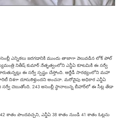
సెంబ్లీ ఎన్నికలు జరగడానికి ముందు తాజాగా వెలువడిన లోక్ పోల్
్యమంత్రి నితీష్ కుమార్ నేతృత్వంలోని ఎన్డీఏ కూటమికి ఈ సర్వే
ుతున్నట్లు ఈ సర్వే స్పష్టం చేస్తోంది. ఆర్జేడీ సారథ్యంలోని మహా
ారిటీ దిశగా దూసుకెళ్తుందని అంచనా. మరోవైపు అధికార ఎన్డీఏ
ర్వే చెబుతోంది. 243 అసెంబ్లీ స్థానాలున్న బీహార్‌లో ఈ సీట్ల తేడా
2 శాతం పొందవచ్చని, ఎన్డీఏ 38 శాతం నుండి 41 శాతం ఓట్లను