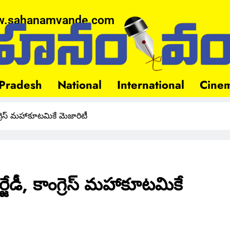
.sahanamvande.com
Pradesh
National
International
Cine
ంగ్రెస్ మహాకూటమికే మెజారిటీ
్జేడీ, కాంగ్రెస్ మహాకూటమికే