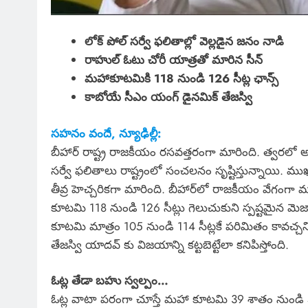
లోక్ పోల్ సర్వే ఫలితాల్లో వెల్లడైన జనం నాడి
రాహుల్ ఓటు చోరీ యాత్రతో మారిన సీన్
మహాకూటమికి 118 నుండి 126 సీట్ల ఛాన్స్
కాబోయే సీఎం యంగ్ డైనమిక్ తేజస్వి
సహనం వందే, న్యూఢిల్లీ:
బీహార్ రాష్ట్ర రాజకీయం రసవత్తరంగా మారింది. త్వరలో అ
సర్వే ఫలితాలు రాష్ట్రంలో సంచలనం సృష్టిస్తున్నాయి. ముఖ
తీవ్ర హెచ్చరికగా మారింది. బీహార్‌లో రాజకీయం వేగంగా మార
కూటమి 118 నుండి 126 సీట్లు గెలుచుకుని స్పష్టమైన మెజ
కూటమి మాత్రం 105 నుండి 114 సీట్లకే పరిమితం కావచ్చని స
తేజస్వి యాదవ్ కు విజయాన్ని కట్టబెట్టేలా కనిపిస్తోంది.
ఓట్ల తేడా బహు స్వల్పం…
ఓట్ల వాటా పరంగా చూస్తే మహా కూటమి 39 శాతం నుండి 4