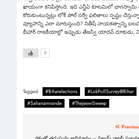
ఖాయంగా కనిపిస్తోంది. ఇది ఎన్డీఏ కూటమిలో భాగస్వామి 
కోరుకుంటున్నట్లు లోక్ పోల్ సర్వే ఫలితాలు స్పష్టం చేస
వ్యూహాన్ని ఎలా మారుస్తుంది? నితీష్ నాయకత్వాన్ని బలపరు
బీహార్ రాజకీయాల్లో ఇప్పుడు తేజస్వి యాదవ్ దూకుడు, న
0
Tagged:
#Biharelections
#LokPollSurvey@Bihar
#Sahanamvande
#ThejeswiSweep
Previou
రక్తంతో తడుస్తున్న అభిమానం – విజయ్ ర్యాలీ ఘటన