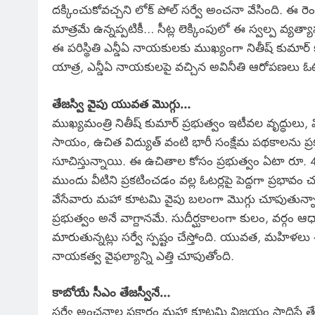
దక్కించుకోవచ్చని లోక్ పోల్ సర్వే అంచనా వేసింది. ఈ
మాత్రమే ఉన్నప్పటికీ… సీట్ల లెక్కింపులో ఈ స్వల్ప వ్యత
ఈ పరిస్థితి ఎన్డీఏ నాయకులకు ముఖ్యంగా నితీష్ కుమార్
యాత్ర, ఎన్డీఏ నాయకులపై వచ్చిన అవినీతి ఆరోపణలు ఓటర్ల 
తేజస్వి వైపు యువత మొగ్గు…
ముఖ్యమంత్రి నితీష్ కుమార్ ప్రభుత్వం ఇటీవల వృద్ధులు,
సాయం, ఉచిత విద్యుత్ వంటి భారీ సంక్షేమ పథకాలను ప్రక
సూచిస్తున్నాయి. ఈ ఉచితాల కోసం ప్రభుత్వం ఏటా రూ. 40,
ముందు వీటిని ప్రకటించడం వల్ల ఓటర్లపై పెద్దగా ప్రభా
వేసేవారు మహా కూటమి వైపు బలంగా మొగ్గు చూపుతున్నారు
ప్రభుత్వం అనే వాగ్దానమే. సుదీర్ఘకాలంగా కులం, వర్గ
మారుతున్నట్లు సర్వే స్పష్టం చేస్తోంది. యువత, మహి
నాయకత్వ వైఫల్యాన్ని ఎత్తి చూపుతోంది.
కాబోయే సీఎం తేజస్వీనే…
సర్వే అంచనాల ప్రకారం మహా కూటమి విజయం సాధిస్తే తే