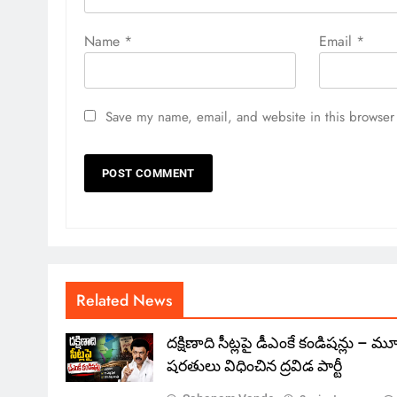
Name
*
Email
*
Save my name, email, and website in this browser 
Related News
దక్షిణాది సీట్లపై డీఎంకే కండిషన్లు – 
షరతులు విధించిన ద్రవిడ పార్టీ