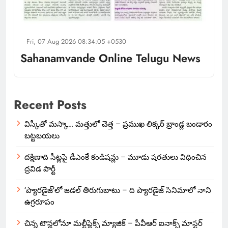
Fri, 07 Aug 2026 08:34:05 +0530
Sahanamvande Online Telugu News
Recent Posts
విస్కీతో మస్కా… మత్తులో చెత్త – ప్రముఖ లిక్కర్ బ్రాండ్ల బండారం
బట్టబయలు
దక్షిణాది సీట్లపై డీఎంకే కండిషన్లు – మూడు షరతులు విధించిన
ద్రవిడ పార్టీ
‘ప్యారడైజ్’లో జడల్ తిరుగుబాటు – ది ప్యారడైజ్ సినిమాలో నాని
ఉగ్రరూపం
చిన్న టౌన్లలోనూ మల్టీప్లెక్స్‌ మ్యాజిక్ – పీవీఆర్ ఐనాక్స్ మాస్టర్