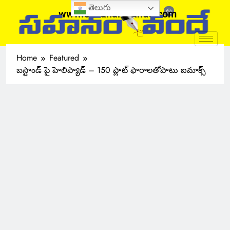
తెలుగు
www.sahanamvande.com
Home
Featured
బస్టాండ్‌ పై హెలిప్యాడ్‌ – 150 ప్లాట్‌ ఫారాలతోపాటు ఐమాక్స్‌