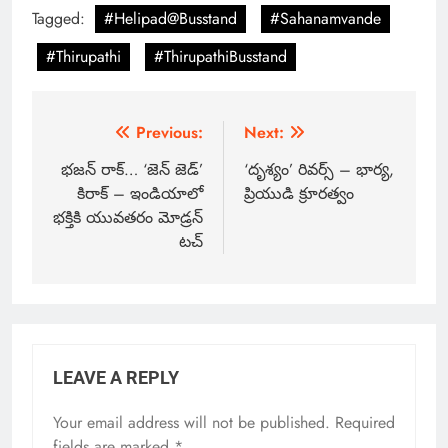
Tagged:
#Helipad@Busstand
#Sahanamvande
#Thirupathi
#ThirupathiBusstand
Previous:
Next:
భజన్ రాక్… ‘జెన్ జెడ్’
‘దృశ్యం’ రివర్స్ – భార్య,
కిరాక్ – ఇండియాలో
ప్రియుడి క్రూరత్వం
భక్తికి యువతరం మోడ్రన్
టచ్
LEAVE A REPLY
Your email address will not be published.
Required
fields are marked
*