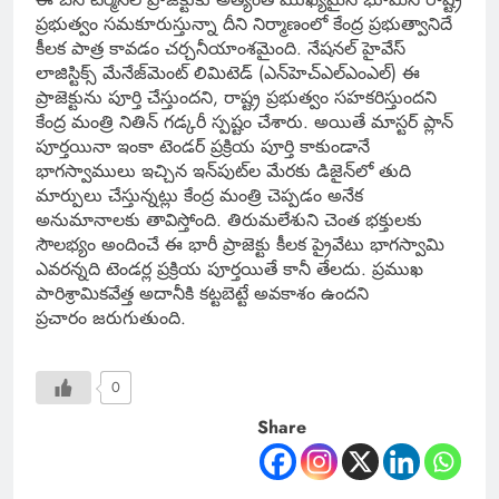
ప్రభుత్వం సమకూరుస్తున్నా దీని నిర్మాణంలో కేంద్ర ప్రభుత్వానిదే
కీలక పాత్ర కావడం చర్చనీయాంశమైంది. నేషనల్ హైవేస్
లాజిస్టిక్స్ మేనేజ్‌మెంట్ లిమిటెడ్ (ఎన్‌హెచ్‌ఎల్‌ఎంఎల్) ఈ
ప్రాజెక్టును పూర్తి చేస్తుందని, రాష్ట్ర ప్రభుత్వం సహకరిస్తుందని
కేంద్ర మంత్రి నితిన్ గడ్కరీ స్పష్టం చేశారు. అయితే మాస్టర్ ప్లాన్
పూర్తయినా ఇంకా టెండర్ ప్రక్రియ పూర్తి కాకుండానే
భాగస్వాములు ఇచ్చిన ఇన్‌పుట్‌ల మేరకు డిజైన్‌లో తుది
మార్పులు చేస్తున్నట్లు కేంద్ర మంత్రి చెప్పడం అనేక
అనుమానాలకు తావిస్తోంది. తిరుమలేశుని చెంత భక్తులకు
సౌలభ్యం అందించే ఈ భారీ ప్రాజెక్టు కీలక ప్రైవేటు భాగస్వామి
ఎవరన్నది టెండర్ల ప్రక్రియ పూర్తయితే కానీ తేలదు. ప్రముఖ
పారిశ్రామికవేత్త అదానీకి కట్టబెట్టే అవకాశం ఉందని
ప్రచారం జరుగుతుంది.
0
Share