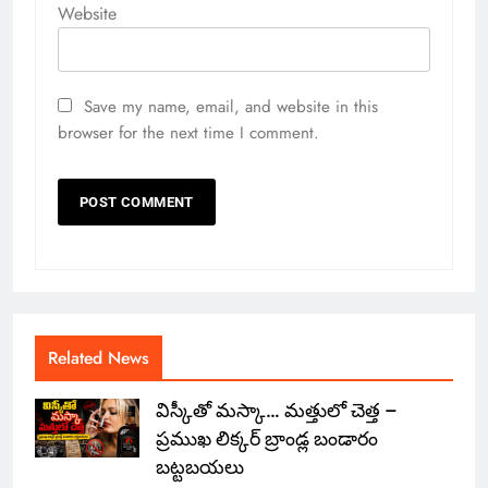
Website
Save my name, email, and website in this
browser for the next time I comment.
Related News
విస్కీతో మస్కా… మత్తులో చెత్త –
ప్రముఖ లిక్కర్ బ్రాండ్ల బండారం
బట్టబయలు