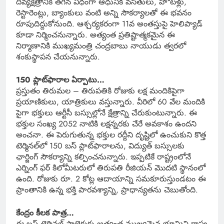
దివ్యక్షేత్రానికి తగిన విధంగా ఆధునిక వసతులు, హోటళ్లు,
రెస్టారెంట్లు, బ్యాంకులు వంటి అన్ని సౌకర్యాలతో ఈ భవనం
రూపుదిద్దుకోనుంది. ఆశ్చర్యకరంగా 11వ అంతస్తుపై హెలిప్యాడ్
కూడా నిర్మించనున్నారు. అత్యంత ప్రతిష్టాత్మకమైన ఈ
నిర్మాణానికి ముఖ్యమంత్రి చంద్రబాబు నాయుడు త్వరలో
శంకుస్థాపన చేయనున్నారు.
150 ప్లాట్‌ఫారాల ఏర్పాటు…
ప్రస్తుతం తిరుమల – తిరుపతికి రోజుకు లక్ష మందికిపైగా
ప్రయాణికులు, యాత్రికులు వస్తున్నారు. వీరిలో 60 వేల మందికి
పైగా భక్తులు ఆర్టీసీ బస్సుల్లోనే క్షేత్రాన్ని చేరుకుంటున్నారు. ఈ
భక్తుల సంఖ్య 2052 నాటికి లక్షన్నరకు చేరే అవకాశం ఉందని
అంచనా. ఈ పెరుగుతున్న భక్తుల రద్దీని దృష్టిలో ఉంచుకుని కొత్త
టెర్మినల్‌లో 150 బస్‌ ప్లాట్‌ఫారాలను, విద్యుత్ బస్సులకు
ఛార్జింగ్ సౌకర్యాన్ని కల్పించనున్నారు. ఇప్పటికే రాష్ట్రంలోనే
ఎర్నింగ్ ఫర్ కిలోమీటరులో తిరుపతి రీజియన్ మొదటి స్థానంలో
ఉంది. రోజుకు రూ. 2 కోట్ల ఆదాయాన్ని సమకూరుస్తుండటం ఈ
ప్రాంతానికి ఉన్న భక్తి పారవశ్యాన్ని, ప్రాధాన్యతను చెబుతోంది.
కేంద్రం కీలక పాత్ర…
ఈ బస్ టెర్మినల్ ప్రాజెక్టుకు అత్యంత ముఖ్యమైన భూమిని రాష్ట్ర