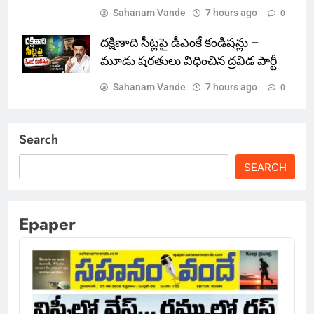
Sahanam Vande
7 hours ago
0
దక్షిణాది సీట్లపై డీఎంకే కండిషన్లు –
మూడు షరతులు విధించిన ద్రవిడ పార్టీ
Sahanam Vande
7 hours ago
0
Search
SEARCH
Epaper