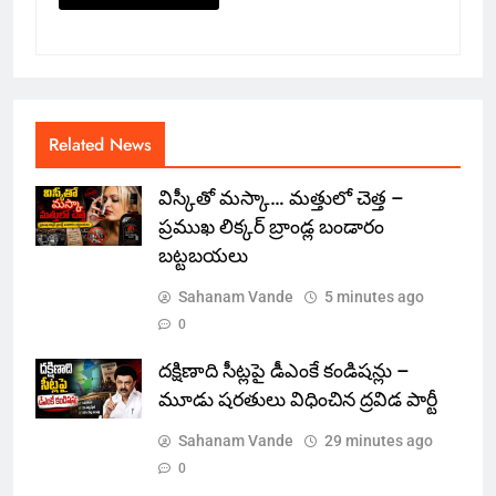
Related News
విస్కీతో మస్కా… మత్తులో చెత్త –
ప్రముఖ లిక్కర్ బ్రాండ్ల బండారం
బట్టబయలు
Sahanam Vande
5 minutes ago
0
దక్షిణాది సీట్లపై డీఎంకే కండిషన్లు –
మూడు షరతులు విధించిన ద్రవిడ పార్టీ
Sahanam Vande
29 minutes ago
0