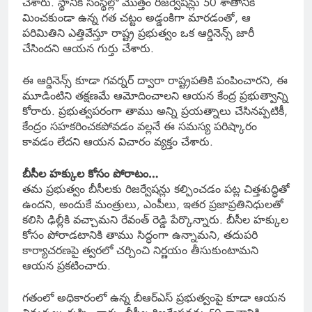
చేశారు. స్థానిక సంస్థల్లో మొత్తం రిజర్వేషన్లు 50 శాతానికి
మించకుండా ఉన్న గత చట్టం అడ్డంకిగా మారడంతో, ఆ
పరిమితిని ఎత్తివేస్తూ రాష్ట్ర ప్రభుత్వం ఒక ఆర్డినెన్స్ జారీ
చేసిందని ఆయన గుర్తు చేశారు.
ఈ ఆర్డినెన్స్ కూడా గవర్నర్ ద్వారా రాష్ట్రపతికి పంపించారని, ఈ
మూడింటిని తక్షణమే ఆమోదించాలని ఆయన కేంద్ర ప్రభుత్వాన్ని
కోరారు. ప్రభుత్వపరంగా తాము అన్ని ప్రయత్నాలు చేసినప్పటికీ,
కేంద్రం సహకరించకపోవడం వల్లనే ఈ సమస్య పరిష్కారం
కావడం లేదని ఆయన విచారం వ్యక్తం చేశారు.
బీసీల హక్కుల కోసం పోరాటం…
తమ ప్రభుత్వం బీసీలకు రిజర్వేషన్లు కల్పించడం పట్ల చిత్తశుద్ధితో
ఉందని, అందుకే మంత్రులు, ఎంపీలు, ఇతర ప్రజాప్రతినిధులతో
కలిసి ఢిల్లీకి వచ్చామని రేవంత్ రెడ్డి పేర్కొన్నారు. బీసీల హక్కుల
కోసం పోరాడటానికి తాము సిద్ధంగా ఉన్నామని, తదుపరి
కార్యాచరణపై త్వరలో చర్చించి నిర్ణయం తీసుకుంటామని
ఆయన ప్రకటించారు.
గతంలో అధికారంలో ఉన్న బీఆర్ఎస్ ప్రభుత్వంపై కూడా ఆయన