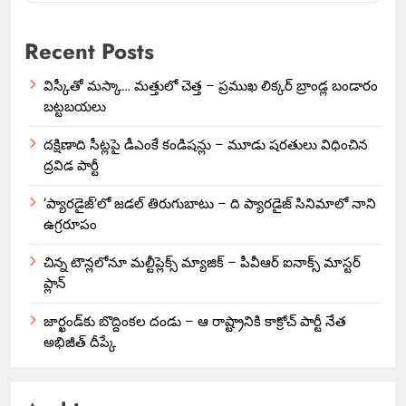
Recent Posts
విస్కీతో మస్కా… మత్తులో చెత్త – ప్రముఖ లిక్కర్ బ్రాండ్ల బండారం
బట్టబయలు
దక్షిణాది సీట్లపై డీఎంకే కండిషన్లు – మూడు షరతులు విధించిన
ద్రవిడ పార్టీ
‘ప్యారడైజ్’లో జడల్ తిరుగుబాటు – ది ప్యారడైజ్ సినిమాలో నాని
ఉగ్రరూపం
చిన్న టౌన్లలోనూ మల్టీప్లెక్స్‌ మ్యాజిక్ – పీవీఆర్ ఐనాక్స్ మాస్టర్
ప్లాన్
జార్ఖండ్‌కు బొద్దింకల దండు – ఆ రాష్ట్రానికి కాక్రోచ్ పార్టీ నేత
అభిజీత్ దీప్కే