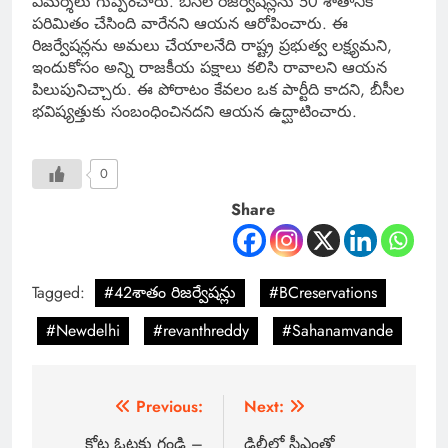
విమర్శలు గుప్పించారు. బీసీల రిజర్వేషన్లను 50 శాతానికి
పరిమితం చేసింది వారేనని ఆయన ఆరోపించారు. ఈ
రిజర్వేషన్లను అమలు చేయాలనేది రాష్ట్ర ప్రభుత్వ లక్ష్యమని,
ఇందుకోసం అన్ని రాజకీయ పక్షాలు కలిసి రావాలని ఆయన
పిలుపునిచ్చారు. ఈ పోరాటం కేవలం ఒక పార్టీది కాదని, బీసీల
భవిష్యత్తుకు సంబంధించినదని ఆయన ఉద్ఘాటించారు.
0
Share
Tagged:
#42శాతం రిజర్వేషన్లు
#BCreservations
#Newdelhi
#revanthreddy
#Sahanamvande
Previous:
Next:
కోట్ల ఓట్లకు గండి –
ఢిల్లీలో సీఎంతో