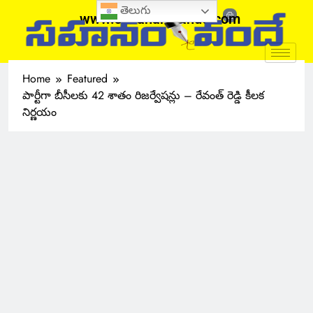
తెలుగు
www.sahanamvande.com
Home
Featured
పార్టీగా బీసీలకు 42 శాతం రిజర్వేషన్లు – రేవంత్ రెడ్డి కీలక
నిర్ణయం