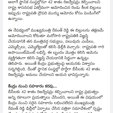
అలాగే స్థానిక సంస్థల్లోనూ 42 శాతం రిజర్వేషన్లు కల్పించాలని
రాష్ట్ర శాసనసభ ఏకగ్రీవంగా ఆమోదించిన రెండు కీలక బిల్లులు
ఇప్పుడు రాష్ట్రపతి ద్రౌపది ముర్ము ఆమోదం కోసం పెండింగ్‌లో
ఉన్నాయి.
ఈ నేపథ్యంలో ముఖ్యమంత్రి రేవంత్ రెడ్డి ఈ బిల్లులను తక్షణమే
ఆమోదించాలని కోరుతూ మరోసారి రాష్ట్రపతికి విజ్ఞప్తి
చేయడానికి తన మంత్రివర్గ సభ్యులు, పలువురు ఎంపీలు,
ఎమ్మెల్సీలు, ఎమ్మెల్యేలతో కలిసి ఢిల్లీకి వచ్చారు. రాష్ట్రపతి గారి
అపాయింట్‌మెంట్ లభిస్తే, ఈ బృందం మొత్తం కలిసి ఆమెను
వ్యక్తిగతంగా కలిసి విజ్ఞప్తి చేయడానికి సిద్ధంగా ఉన్నట్లు
తెలిపారు. అయితే కేంద్రం ప్రభుత్వంపై ఆయనకు విశ్వాసం
సన్నగిల్లింది. దీంతో స్థానిక సంస్థల్లో పార్టీగా బీసీలకు 42 శాతం
రిజర్వేషన్లు అమలు చేయాలని ఆయన భావిస్తున్నారు.
కేంద్రం నుంచి సహకారం కరవు…
బీసీలకు 42 శాతం రిజర్వేషన్లు కల్పించాలని రాష్ట్ర ప్రభుత్వం
అన్ని రకాలుగా ప్రయత్నాలు చేసిందని, అయితే ఈ విషయంలో
కేంద్రం నుంచి సరైన సహకారం లభించలేదని ముఖ్యమంత్రి
రేవంత్ రెడ్డి ఢిల్లీలో ఏర్పాటు చేసిన పత్రికా సమావేశంలో స్పష్టం