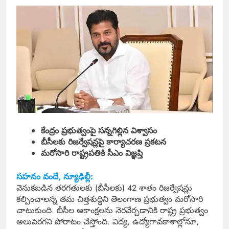
కేంద్రం ప్రభుత్వంపై సన్నగిల్లిన విశ్వాసం
బీసీలకు రిజర్వేషన్లపై కార్యాచరణ ప్రకటన
మరోసారి రాష్ట్రపతికి సీఎం విజ్ఞప్తి
సహనం వందే, న్యూఢిల్లీ:
వెనుకబడిన తరగతులకు (బీసీలకు) 42 శాతం రిజర్వేషన్లు
కల్పించాలన్న తమ చిత్తశుద్ధిని తెలంగాణ ప్రభుత్వం మరోసారి
చాటుకుంది. బీసీల ఆకాంక్షలను నెరవేర్చడానికి రాష్ట్ర ప్రభుత్వం
అలుపెరగని పోరాటం చేస్తోంది. విద్య, ఉద్యోగావకాశాల్లోనూ,