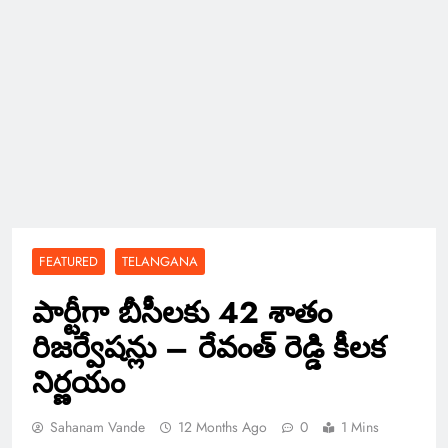
FEATURED
TELANGANA
పార్టీగా బీసీలకు 42 శాతం
రిజర్వేషన్లు – రేవంత్ రెడ్డి కీలక
నిర్ణయం
Sahanam Vande
12 Months Ago
0
1 Mins