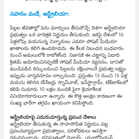
సహనం వందే, ఆస్ట్రేలియా:
పిల్లల జీవితాల్లో పెను మార్పులు తీసుకొచ్చే దిశగా ఆస్ట్రేలియా
ప్రభుత్వం ఒక చారిత్రక నిర్ణయం తీసుకుంది. ఇకపై దేశంలో 16
ఏళ్లలోపు వయసున్న చిన్నారులు ఎవరూ సోషల్ మీడియా
ఖాతాలను కలిగి ఉండకూడదు. ఈ కీలక నిబంధన బుధవారం
నుంచే అమలులోకి రాబోతోంది. నిజానికి ఈ చట్టాన్ని ఏడాది
క్రితమే ఆమోదించినప్పటికీ సోషల్ మీడియా వ్యసనం, దానితో
ముడిపడిన రిస్కులనుంచి పిల్లలను రక్షించాలనే ప్రభుత్వ లక్ష్యం
ఇప్పుడు వాస్తవరూపం దాల్చనుంది. ప్రస్తుతం 13 నుంచి 15 ఏళ్ల
వయసు కలిగిన టీనేజర్లు స్నాప్‌చాట్, ఇన్‌స్టాగ్రామ్, టిక్‌టాక్‌లలో
కలిపి సుమారు 10 లక్షల మందికి పైగా క్రియాశీలక
వినియోగదారులుగా ఉన్నారు. ఈ కొత్త ఆంక్షల కారణంగా ఈ
సంఖ్య భారీగా తగ్గడం ఖాయంగా కనిపిస్తోంది.
ఆస్ట్రేలియాపై ఎదురుచూస్తున్న ప్రపంచ దేశాలు
ఆస్ట్రేలియా తీసుకున్న ఈ సాహసోపేత నిర్ణయం పట్ల
ప్రపంచవ్యాప్తంగా ప్రభుత్వాలు, పరిశోధకులు ఆసక్తిగా
గమనిస్తున్నారు. భవిష్యత్తులో డెన్మార్క్, యూరోపియన్