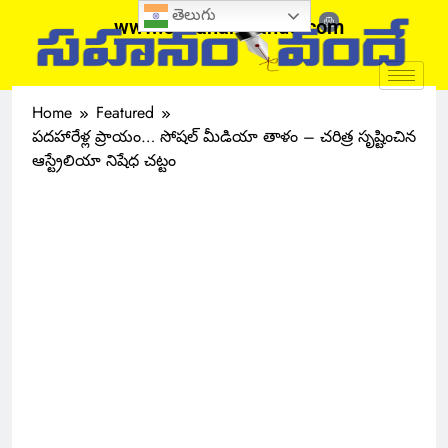
తెలుగు
www.sahanamvande.com
Home
Featured
పదహారేళ్ల ప్రాయం… సోషల్ మీడియా తాళం – చరిత్ర సృష్టించిన
ఆస్ట్రేలియా నిషేధ చట్టం