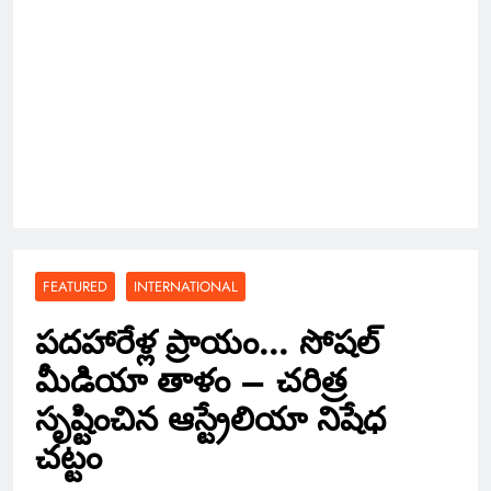
FEATURED
INTERNATIONAL
పదహారేళ్ల ప్రాయం… సోషల్
మీడియా తాళం – చరిత్ర
సృష్టించిన ఆస్ట్రేలియా నిషేధ
చట్టం