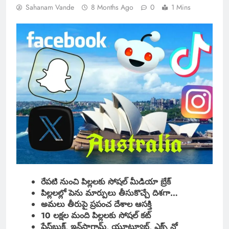
Sahanam Vande
8 Months Ago
0
1 Mins
రేపటి నుంచి పిల్లలకు సోషల్ మీడియా బ్రేక్
పిల్లలల్లో పెను మార్పులు తీసుకొచ్చే దిశగా…
అమలు తీరుపై ప్రపంచ దేశాల ఆసక్తి
10 లక్షల మంది పిల్లలకు సోషల్ కట్
ఫేస్‌బుక్, ఇన్‌స్టాగ్రామ్, యూట్యూబ్, ఎక్స్ నో