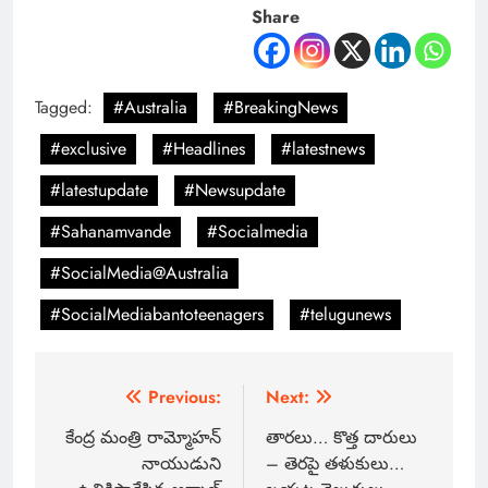
Share
Tagged:
#Australia
#BreakingNews
#exclusive
#Headlines
#latestnews
#latestupdate
#Newsupdate
#Sahanamvande
#Socialmedia
#SocialMedia@Australia
#SocialMediabantoteenagers
#telugunews
Previous:
Next:
కేంద్ర మంత్రి రామ్మోహన్‌
తారలు… కొత్త దారులు
నాయుడుని
– తెరపై తళుకులు…