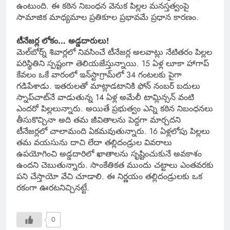
ఉంటుంది. ఈ కఠిన నిబంధన వెనుక పిల్లల మనస్తత్వంపై
సామాజిక మాధ్యమాల ప్రతికూల ప్రభావమే ప్రధాన కారణం.
టీనేజర్ల లోకం… అడ్డదారులు!
మెల్‌బోర్న్ శివార్లలో నివసించే టీనేజర్ల అలవాట్లు నేటితరం పిల్లల
పరిస్థితిని స్పష్టంగా తెలియజేస్తున్నాయి. 15 ఏళ్ల లూకా హాగాప్
కేవలం ఒకే వారంలో ఇన్‌స్టాగ్రామ్‌లో 34 గంటలకు పైగా
గడిపేశాడు. ఇతరులతో మాట్లాడటానికి ఫోన్ నంబర్ బదులు
స్నాప్‌చాట్‌నే వాడుతున్న 14 ఏళ్ల అమేలీ టామ్లిన్సన్ వంటి
ఎందరో పిల్లలున్నారు. అయితే ప్రభుత్వం ఎన్ని కఠిన నిబంధనలు
తీసుకొచ్చినా అది తమ జీవితాలను పెద్దగా మార్చదని
టీనేజర్లలో చాలామంది ఏకమవుతున్నారు. 16 ఏళ్లలోపు పిల్లలు
తమ వయసును దాచి లేదా తల్లిదండ్రుల వివరాలు
ఉపయోగించి అడ్డదారిలో ఖాతాలను సృష్టించుకునే అవకాశం
ఉందని చెబుతున్నారు. సాంకేతికత ముందు చట్టాలు ఎంతవరకు
పని చేస్తాయో వేచి చూడాలి. ఈ నిర్ణయం తల్లిదండ్రులకు ఒక
రకంగా ఊరటనిచ్చినట్టే.
0