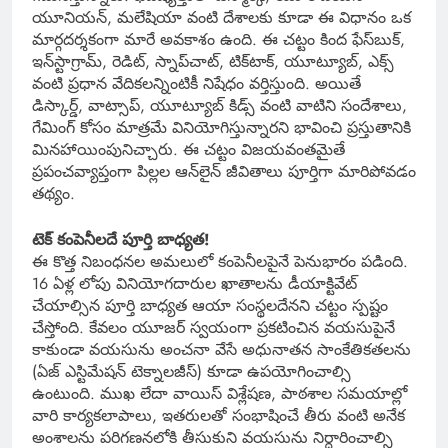
యూనియన్, మలేషియా వంటి దేశాలకు కూడా ఈ విధానం ఒక
మార్గదర్శకంగా మారే అవకాశం ఉంది. ఈ చట్టం కింద ఫేస్‌బుక్,
ఇన్‌స్టాగ్రామ్, రెడిట్, స్నాప్‌చాట్, టిక్‌టాక్, యూట్యూబ్, ఎక్స్
వంటి ప్రధాన వేదికలన్నింటికీ నిషేధం వర్తిస్తుంది. అయితే
డిస్కార్డ్, వాట్సాప్, యూట్యూబ్ కిడ్స్ వంటి వాటిని సందేశాలు,
గేమింగ్ కోసం మాత్రమే వినియోగిస్తున్నారని భావించి ప్రస్తుతానికి
మినహాయింపునిచ్చారు. ఈ చట్టం విజయవంతమైతే
ప్రపంచవ్యాప్తంగా పిల్లల ఆన్‌లైన్ జీవితాలు పూర్తిగా మారిపోవడం
తథ్యం.
టెక్ కంపెనీలదే పూర్తి బాధ్యత!
ఈ కొత్త నిబంధనల అమలులో కంపెనీలపైనే పెనుభారం పడింది.
16 ఏళ్ల లోపు వినియోగదారుల ఖాతాలను డీయాక్టివేట్
చేయాల్సిన పూర్తి బాధ్యత ఆయా సంస్థలదేనని చట్టం స్పష్టం
చేస్తోంది. కేవలం యూజర్ స్వయంగా ప్రకటించిన వయసుపైనే
కాకుండా వయసును అంచనా వేసే అధునాతన సాంకేతికతలను
(ఏజ్ ఎస్టిమేషన్ టెక్నాలజీస్) కూడా ఉపయోగించాల్సి
ఉంటుంది. ముఖ లేదా వాయిస్ విశ్లేషణ, పాఠశాల సమయాల్లో
వారి కార్యకలాపాలు, ఇతరులతో సంభాషించే తీరు వంటి అనేక
అంశాలను పరిగణనలోకి తీసుకుని వయసును నిర్ధారించాల్సి