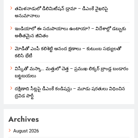
తమిళనాడులో డీలిమిటేషన్ డ్రామా – డీఎంకే వైఖరిపై
అనుమానాలు
ఇండియాలో‌ ఈ సదుపాయాలు ఉంటాయా? – విదేశాల్లో డబ్బుకు
అతీతమైన జీవితం
మోడీతో ఎంపీ కలిశెట్టి ఆనంద క్షణాలు – కుటుంబ సభ్యులతో
కలిసి భేటీ
విస్కీతో మస్కా… మత్తులో చెత్త – ప్రముఖ లిక్కర్ బ్రాండ్ల బండారం
బట్టబయలు
దక్షిణాది సీట్లపై డీఎంకే కండిషన్లు – మూడు షరతులు విధించిన
ద్రవిడ పార్టీ
Archives
August 2026