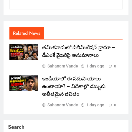
Related News
తమిళనాడులో డీలిమిటేషన్ డ్రామా –
డీఎంకే వైఖరిపై అనుమానాలు
Sahanam Vande
1 day ago
0
ఇండియాలో‌ ఈ సదుపాయాలు
ఉంటాయా? – విదేశాల్లో డబ్బుకు
అతీతమైన జీవితం
Sahanam Vande
1 day ago
0
Search