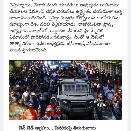
చేస్తున్నాయి. వేలాది మంది యువకులు అధ్యక్షుడు రాజీనామా
చేయాలని డిమాండ్ చేస్తూ నిరసనలు ఉద్ధృతం చేయడంతో ఆర్మీ
కూడా సహకరించింది. సైన్యం మద్దతు కోల్పోయిన రాజోయెలినా
రహస్యంగా దేశం వదిలి వెళ్లిపోయాడు. రాజోయెలినా ఫ్రాన్స్
అధ్యక్షుడు మాక్రాన్‌తో ఒప్పందం చేసుకుని ఫ్రెంచ్ సైనిక
విమానంలో పారిపోవడం గమనార్హం. దీంతో ఆ దేశంలో
తాత్కాలికంగా సెనేట్ అధ్యక్షుడు జీన్ ఆండ్రే ఎన్‌డ్రెమంజరీ
పాలన ప్రారంభమైంది.
జెన్ జెడ్ ఆగ్రహం… పేదరికంపై తిరుగుబాటు