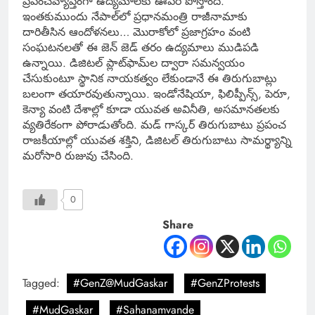
ప్రపంచవ్యాప్తంగా ఉద్యమాలకు ఊపిరి పోస్తోంది.
ఇంతకుముందు నేపాల్‌లో ప్రధానమంత్రి రాజీనామాకు
దారితీసిన ఆందోళనలు… మొరాకోలో ప్రజాగ్రహం వంటి
సంఘటనలతో ఈ జెన్ జెడ్ తరం ఉద్యమాలు ముడిపడి
ఉన్నాయి. డిజిటల్ ప్లాట్‌ఫామ్‌ల ద్వారా సమన్వయం
చేసుకుంటూ స్థానిక నాయకత్వం లేకుండానే ఈ తిరుగుబాట్లు
బలంగా తయారవుతున్నాయి. ఇండోనేషియా, ఫిలిప్పీన్స్, పెరూ,
కెన్యా వంటి దేశాల్లో కూడా యువత అవినీతి, అసమానతలకు
వ్యతిరేకంగా పోరాడుతోంది. మడ్ గాస్కర్ తిరుగుబాటు ప్రపంచ
రాజకీయాల్లో యువత శక్తిని, డిజిటల్ తిరుగుబాటు సామర్థ్యాన్ని
మరోసారి రుజువు చేసింది.
0
Share
Tagged:
#GenZ@MudGaskar
#GenZProtests
#MudGaskar
#Sahanamvande