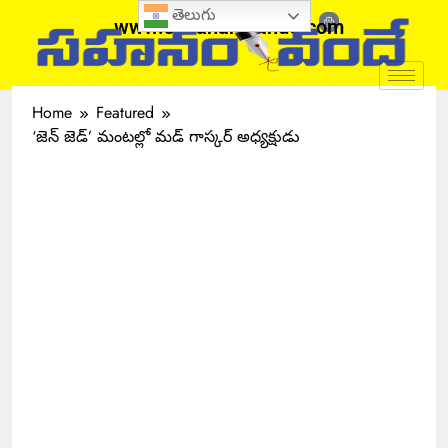
తెలుగు
www.sahanamvande.com
Home
Featured
‘జెన్ జెడ్’ మంటల్లో మడ్ గాస్కర్ అధ్యక్షుడు