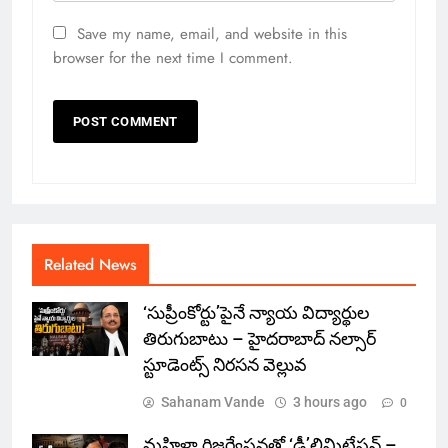
Save my name, email, and website in this
browser for the next time I comment.
Related News
‘సుప్రీంకోర్టు’పైనే న్యాయ విద్యార్థుల
తిరుగుబాటు – హైదరాబాద్ నల్సార్
స్టూడెంట్స్ నిరసన వెల్లువ
Sahanam Vande
3 hours ago
0
మహిళా రిజర్వేషన్లతో ‘ఢీ’లిమిటేషన్ –