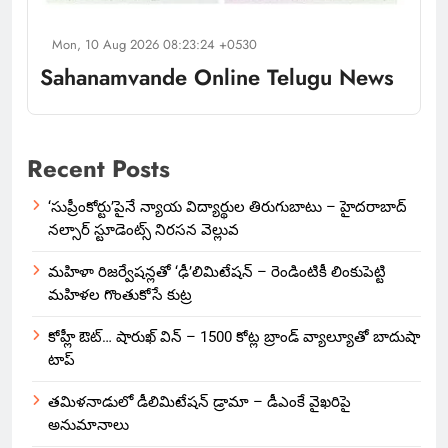
Mon, 10 Aug 2026 08:23:24 +0530
Sahanamvande Online Telugu News
Recent Posts
‘సుప్రీంకోర్టు’పైనే న్యాయ విద్యార్థుల తిరుగుబాటు – హైదరాబాద్
నల్సార్ స్టూడెంట్స్ నిరసన వెల్లువ
మహిళా రిజర్వేషన్లతో ‘ఢీ’లిమిటేషన్ – రెండింటికీ లింకుపెట్టి
మహిళల గొంతుకోసే కుట్ర
కోహ్లీ ఔట్… షారుఖ్ విన్ – 1500 కోట్ల బ్రాండ్ వ్యాల్యూతో బాదుషా
టాప్
తమిళనాడులో డీలిమిటేషన్ డ్రామా – డీఎంకే వైఖరిపై
అనుమానాలు