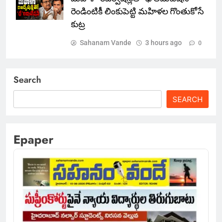
రెండింటికీ లింకుపెట్టి మహిళల గొంతుకోసే
కుట్ర
Sahanam Vande
3 hours ago
0
Search
SEARCH
Epaper