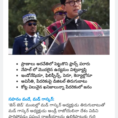
ప్రాణాలు అరచేతిలో పెట్టుకొని ఫ్రాన్స్ పరారు
నేపాల్ లో మొదలైన ఉద్యమం విశ్వవ్యాప్తి
ఇండోనేషియా, ఫిలిప్పీన్స్, పెరూ, కెన్యాల్లోనూ
అవినీతి, పేదరికంపై డిజిటల్ తిరుగుబాటు
కోట్ల విలువైన ఖనిజాలున్నా పేదరికంలో జనం
సహనం వందే, మడ్ గాస్కర్:
‘జెన్ జెడ్’ మంటల్లో మడ్ గాస్కర్ అధ్యక్షుడు తిరుగుబాటుతో
మడ్ గాస్కర్ అధ్యక్షుడు అండ్రీ రాజోయెలినా దేశం విడిచి
పారిపోవడం ప్రపంచ రాజకీయాలను ఉలికిపాటుకు గురి