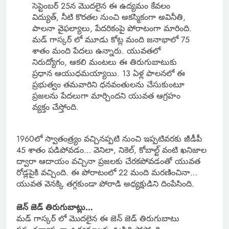
సెప్టెంబర్ 25న మొదలైన ఈ ఉద్యమం కేవలం
విద్యుత్, నీటి కొరతల నుంచి అకస్మికంగా అవినీతి,
పాలనా వైఫల్యాలు, పేదరికంపై పోరాటంగా మారింది.
మడ్ గాస్కర్ లో మూడు కోట్ల మంది జనాభాలో 75
శాతం మంది పేదలు ఉన్నారు. యువతలో
నిరుద్యోగం, ఆకలి మంటలు ఈ తిరుగుబాటుకు
ప్రధాన ఆయుధమయ్యాయి. 13 ఏళ్ల పాలనలో ఈ
ప్రభుత్వం తమవారిని ధనవంతులను చేసుకుంటూ
ప్రజలను పేదలుగా మార్చిందని యువత ఆగ్రహం
వ్యక్తం చేస్తోంది.
1960లో స్వాతంత్ర్యం వచ్చినప్పటి నుంచి ఇప్పటివరకు జీడీపీ
45 శాతం పడిపోవడం… వెనిలా, నికెల్, కోబాల్ట్ వంటి ఖనిజాల
ద్వారా ఆదాయం వచ్చినా ప్రజలకు చేరకపోవడంతో యువత
రోడ్లపైకి వచ్చింది. ఈ పోరాటంలో 22 మంది మరణించినా…
యువత వెనక్కి తగ్గకుండా పోరాడి అధ్యక్షుడిని దింపేసింది.
జెన్ జెడ్ తిరుగుబాట్లు…
మడ్ గాస్కర్ లో మొదలైన ఈ జెన్ జెడ్ తిరుగుబాటు