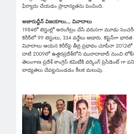
ఫిర్యాదు చేయడం ప్రాధాన్యతను పెంచింది.
అజారుద్దీన్ విజయాలు… వివాదాలు
1984లో టెస్టుల్లో అరంగేట్రం చేసి వరుసగా మూడు సెంచరీ
కెరీర్‌లో 99 టెస్టులు, 334 వన్డేలు ఆడారు. కెప్టెన్‌గా భారత
వివాదాలు ఆయన కెరీర్‌పై తీవ్ర ప్రభావం చూపినా 2012లో కో
దాటి 2009లో ఉత్తరప్రదేశ్‌లోని మురాదాబాద్ నుంచి లోక్‌
తెలంగాణ ప్రదేశ్ కాంగ్రెస్ కమిటీకి వర్కింగ్ ప్రెసిడెంట్
బాధ్యతలు చేపట్టనుండడం కీలక మలుపు.