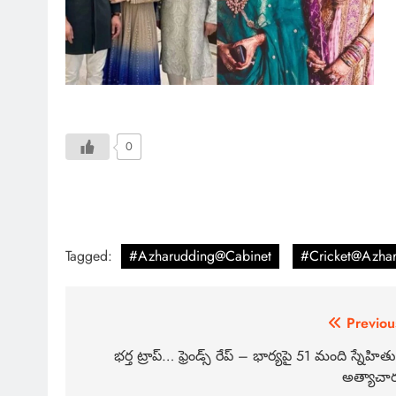
0
Tagged:
#Azharudding@Cabinet
#Cricket@Azha
Previou
భర్త ట్రాప్… ఫ్రెండ్స్ రేప్ – భార్యపై 51 మంది స్నేహిత
అత్యాచా