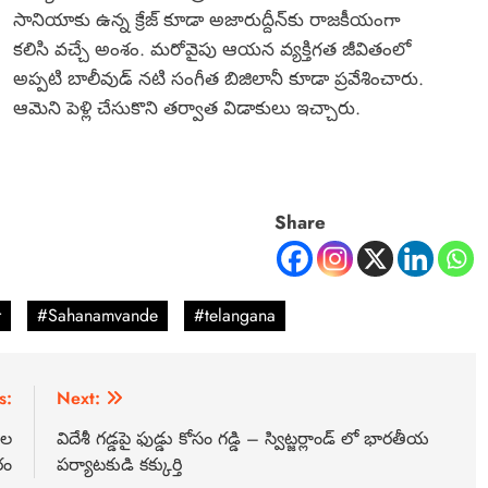
సానియాకు ఉన్న క్రేజ్ కూడా అజారుద్దీన్‌కు రాజకీయంగా
కలిసి వచ్చే అంశం. మరోవైపు ఆయన వ్యక్తిగత జీవితంలో
అప్పటి బాలీవుడ్ నటి సంగీత బిజిలానీ కూడా ప్రవేశించారు.
ఆమెని పెళ్లి చేసుకొని తర్వాత విడాకులు ఇచ్చారు.
Share
r
#Sahanamvande
#telangana
s:
Next:
ుల
విదేశీ గడ్డపై ఫుడ్డు కోసం గడ్డి – స్విట్జర్లాండ్ లో భారతీయ
రం
పర్యాటకుడి కక్కుర్తి