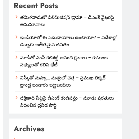
Recent Posts
తమిళనాడులో డీలిమిటేషన్ డ్రామా – డీఎంకే వైఖరిపై
అనుమానాలు
ఇండియాలో‌ ఈ సదుపాయాలు ఉంటాయా? – విదేశాల్లో
డబ్బుకు అతీతమైన జీవితం
మోడీతో ఎంపీ కలిశెట్టి ఆనంద క్షణాలు – కుటుంబ
సభ్యులతో కలిసి భేటీ
విస్కీతో మస్కా… మత్తులో చెత్త – ప్రముఖ లిక్కర్
బ్రాండ్ల బండారం బట్టబయలు
దక్షిణాది సీట్లపై డీఎంకే కండిషన్లు – మూడు షరతులు
విధించిన ద్రవిడ పార్టీ
Archives