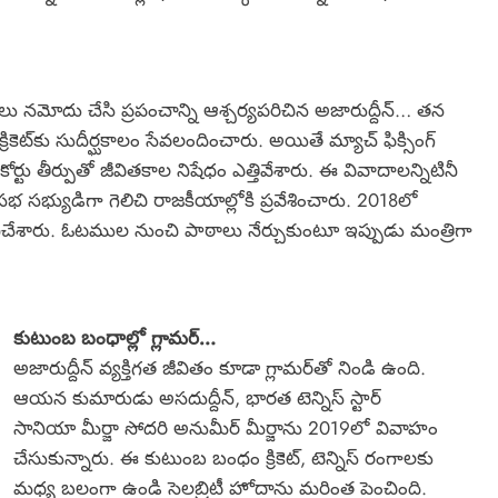
లు నమోదు చేసి ప్రపంచాన్ని ఆశ్చర్యపరిచిన అజారుద్దీన్… తన
 క్రికెట్‌కు సుదీర్ఘకాలం సేవలందించారు. అయితే మ్యాచ్ ఫిక్సింగ్
ర్టు తీర్పుతో జీవితకాల నిషేధం ఎత్తివేశారు. ఈ వివాదాలన్నిటినీ
సభ సభ్యుడిగా గెలిచి రాజకీయాల్లోకి ప్రవేశించారు. 2018లో
 గా పనిచేశారు. ఓటముల నుంచి పాఠాలు నేర్చుకుంటూ ఇప్పుడు మంత్రిగా
కుటుంబ బంధాల్లో గ్లామర్…
అజారుద్దీన్ వ్యక్తిగత జీవితం కూడా గ్లామర్‌తో నిండి ఉంది.
ఆయన కుమారుడు అసదుద్దీన్, భారత టెన్నిస్ స్టార్
సానియా మీర్జా సోదరి అనుమీర్ మీర్జాను 2019లో వివాహం
చేసుకున్నారు. ఈ కుటుంబ బంధం క్రికెట్, టెన్నిస్ రంగాలకు
మధ్య బలంగా ఉండి సెలబ్రిటీ హోదాను మరింత పెంచింది.