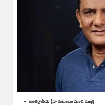
అంతర్జాతీయ క్రీడా కుటుంబం నుంచి మంత్రి