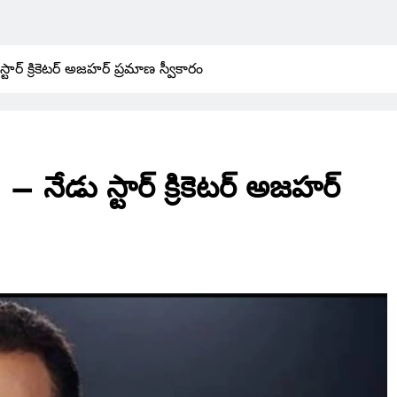
ు స్టార్ క్రికెటర్ అజహర్ ప్రమాణ స్వీకారం
్’ – నేడు స్టార్ క్రికెటర్ అజహర్