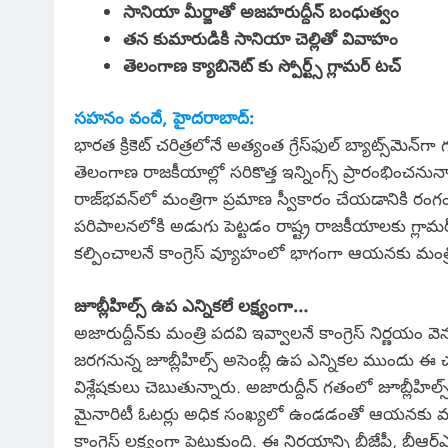
సానియా మీర్జాతో అజహరుద్దీన్ బంధుత్వం
తన కుమారుడికి సానియా చెల్లితో వివాహం
తెలంగాణ క్యాబినెట్ కు స్పోర్ట్స్ గ్లామర్ టచ్
సహనం వందే, హైదరాబాద్:
భారత క్రికెట్ చరిత్రలోనే అత్యంత గ్రేస్‌ఫుల్ బ్యాట్స్‌మెన్‌
తెలంగాణ రాజకీయాల్లో సరికొత్త ఇన్నింగ్స్‌ ప్రారంభించనున్
రాజ్‌భవన్‌లో మంత్రిగా ప్రమాణ స్వీకారం చేయడానికి రంగం స
పరిపాలనలోకి అడుగు పెట్టడం రాష్ట్ర రాజకీయాలకు గ్లామర్ 
కల్పించాలనే కాంగ్రెస్ వ్యూహంలో భాగంగా ఆయనకు మంత్రి పదవ
జూబ్లీహిల్స్ ఉప ఎన్నికలే లక్ష్యంగా…
అజారుద్దీన్‌కు మంత్రి పదవి ఇవ్వాలనే కాంగ్రెస్ నిర్ణయం
జరగనున్న జూబ్లీహిల్స్ అసెంబ్లీ ఉప ఎన్నికల ముందు ఈ చర్
విశ్లేషకులు చెబుతున్నారు. అజారుద్దీన్ గతంలో జూబ్లీహ
మైనారిటీ ఓటర్లు అధిక సంఖ్యలో ఉండడంతో ఆయనకు మంత్ర
కాంగ్రెస్ లక్ష్యంగా పెట్టుకుంది. ఈ నిర్ణయాన్ని బీజేపీ, బ