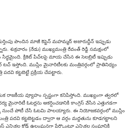
గా గుర్తింపు పొందిన మాజీ కెప్టెన్ మహమ్మద్ అజారుద్దీన్ ఇప్పుడు
నారు. శుక్రవారం (నేడు) ముఖ్యమంత్రి రేవంత్ రెడ్డి సమక్షంలో
ిద్ధమైంది. క్రికెట్ పిచ్‌లపై మాయ చేసిన ఈ సెలబ్రిటీ ఇప్పుడు
టచ్ ఇస్తోంది. ముస్లిం మైనారిటీలకు మంత్రివర్గంలో ప్రాతినిధ్యం
ి కట్టబెట్టే ప్రక్రియ చేపట్టారు.
 వెనుక రాజకీయ వ్యూహం స్పష్టంగా కనిపిస్తోంది. ముఖ్యంగా త్వరలో
య మైనారిటీ ఓటర్లను ఆకర్షించడానికి కాంగ్రెస్ వేసిన ఎత్తుగడగా
ిల్స్ నుంచే పోటీ చేసి ఓటమి పాలయ్యారు. ఈ నియోజకవర్గంలో ముస్లిం
ి పదవి కట్టబెట్టడం ద్వారా ఆ వర్గం మద్దతును కూడగట్టాలని
ీఆర్‌ఎస్ ఎన్నికల కోడ్ ఉల్లంఘనగా పేర్కొంటూ ఎన్నికల సంఘానికి