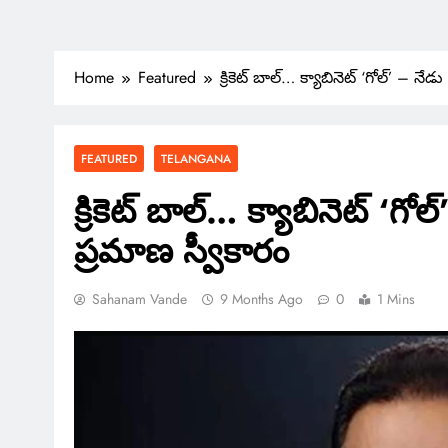
Home
Featured
క్రికెట్ బాల్… క్యాబినెట్ ‘గోల్’ – నేడ
FEATURED
TELANGANA
క్రికెట్ బాల్… క్యాబినెట్ ‘గోల
ప్రమాణ స్వీకారం
Sahanam Vande
9 Months Ago
0
1 Mins