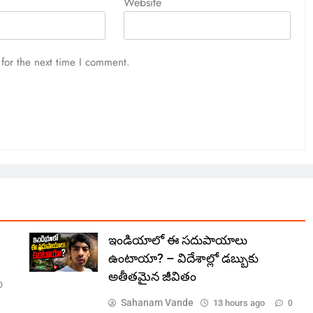
Website
for the next time I comment.
ఇండియాలో‌ ఈ సదుపాయాలు
ఉంటాయా? – విదేశాల్లో డబ్బుకు
అతీతమైన జీవితం
0
Sahanam Vande
13 hours ago
0