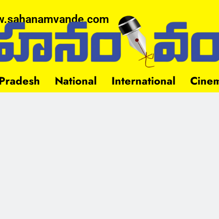
.sahanamvande.com
Pradesh
National
International
Cine