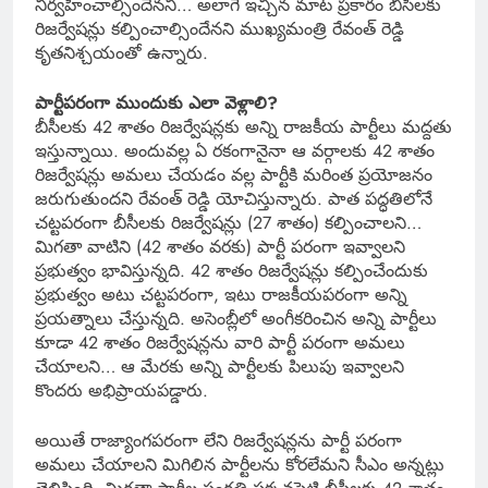
నిర్వహించాల్సిందేనని… అలాగే ఇచ్చిన మాట ప్రకారం బీసీలకు
రిజర్వేషన్లు కల్పించాల్సిందేనని ముఖ్యమంత్రి రేవంత్ రెడ్డి
కృతనిశ్చయంతో ఉన్నారు.
పార్టీపరంగా ముందుకు ఎలా వెళ్లాలి?
బీసీలకు 42 శాతం రిజర్వేషన్లకు అన్ని రాజకీయ పార్టీలు మద్దతు
ఇస్తున్నాయి. అందువల్ల ఏ రకంగానైనా ఆ వర్గాలకు 42 శాతం
రిజర్వేషన్లు అమలు చేయడం వల్ల పార్టీకి మరింత ప్రయోజనం
జరుగుతుందని రేవంత్ రెడ్డి యోచిస్తున్నారు. పాత పద్ధతిలోనే
చట్టపరంగా బీసీలకు రిజర్వేషన్లు (27 శాతం) కల్పించాలని…
మిగతా వాటిని (42 శాతం వరకు) పార్టీ పరంగా ఇవ్వాలని
ప్రభుత్వం భావిస్తున్నది. 42 శాతం రిజర్వేషన్లు కల్పించేందుకు
ప్రభుత్వం అటు చట్టపరంగా, ఇటు రాజకీయపరంగా అన్ని
ప్రయత్నాలు చేస్తున్నది. అసెంబ్లీలో అంగీకరించిన అన్ని పార్టీలు
కూడా 42 శాతం రిజర్వేషన్లను వారి పార్టీ పరంగా అమలు
చేయాలని… ఆ మేరకు అన్ని పార్టీలకు పిలుపు ఇవ్వాలని
కొందరు అభిప్రాయపడ్డారు.
అయితే రాజ్యాంగపరంగా లేని రిజర్వేషన్లను పార్టీ పరంగా
అమలు చేయాలని మిగిలిన పార్టీలను కోరలేమని సీఎం అన్నట్లు