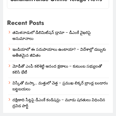
Recent Posts
తమిళనాడులో డీలిమిటేషన్ డ్రామా – డీఎంకే వైఖరిపై
అనుమానాలు
ఇండియాలో‌ ఈ సదుపాయాలు ఉంటాయా? – విదేశాల్లో డబ్బుకు
అతీతమైన జీవితం
మోడీతో ఎంపీ కలిశెట్టి ఆనంద క్షణాలు – కుటుంబ సభ్యులతో
కలిసి భేటీ
విస్కీతో మస్కా… మత్తులో చెత్త – ప్రముఖ లిక్కర్ బ్రాండ్ల బండారం
బట్టబయలు
దక్షిణాది సీట్లపై డీఎంకే కండిషన్లు – మూడు షరతులు విధించిన
ద్రవిడ పార్టీ