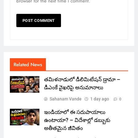
browser for the next time I comment.
Related News
తమిళనాడులో డీలిమిటేషన్ డ్రామా –
డీఎంకే వైఖరిపై అనుమానాలు
Sahanam Vande
1 day ago
0
ఇండియాలో‌ ఈ సదుపాయాలు
ఉంటాయా? – విదేశాల్లో డబ్బుకు
అతీతమైన జీవితం