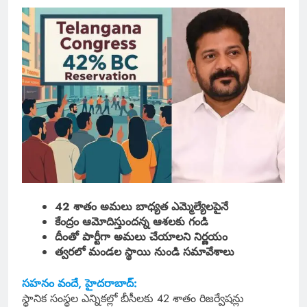
42 శాతం అమలు బాధ్యత ఎమ్మెల్యేలపైనే
కేంద్రం ఆమోదిస్తుందన్న ఆశలకు గండి
దీంతో పార్టీగా అమలు చేయాలని నిర్ణయం
త్వరలో మండల స్థాయి నుండి సమావేశాలు
సహనం వందే, హైదరాబాద్:
స్థానిక సంస్థల ఎన్నికల్లో బీసీలకు 42 శాతం రిజర్వేషన్లు