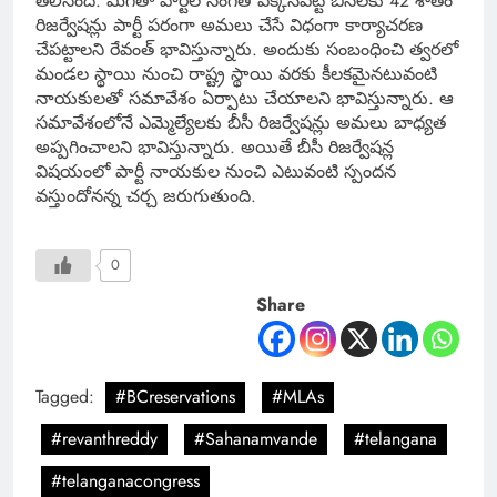
తెలిసింది. మిగతా పార్టీల సంగతి పక్కనపెట్టి బీసీలకు 42 శాతం
రిజర్వేషన్లు పార్టీ పరంగా అమలు చేసే విధంగా కార్యాచరణ
చేపట్టాలని రేవంత్ భావిస్తున్నారు. అందుకు సంబంధించి త్వరలో
మండల స్థాయి నుంచి రాష్ట్ర స్థాయి వరకు కీలకమైనటువంటి
నాయకులతో సమావేశం ఏర్పాటు చేయాలని భావిస్తున్నారు. ఆ
సమావేశంలోనే ఎమ్మెల్యేలకు బీసీ రిజర్వేషన్లు అమలు బాధ్యత
అప్పగించాలని భావిస్తున్నారు. అయితే బీసీ రిజర్వేషన్ల
విషయంలో పార్టీ నాయకుల నుంచి ఎటువంటి స్పందన
వస్తుందోనన్న చర్చ జరుగుతుంది.
0
Share
Tagged:
#BCreservations
#MLAs
#revanthreddy
#Sahanamvande
#telangana
#telanganacongress