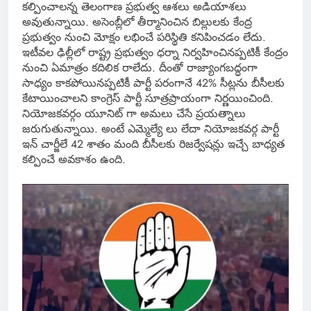
కల్పించాలన్న తెలంగాణ ప్రభుత్వ ఆశలు అడియాశలు
అవుతున్నాయి. అసెంబ్లీలో తీర్మానించిన బిల్లులకు కేంద్ర
ప్రభుత్వం నుంచి మోక్షం లభించే పరిస్థితి కనిపించడం లేదు.
ఇటీవల ఢిల్లీలో రాష్ట్ర ప్రభుత్వం ధర్నా నిర్వహించినప్పటికీ కేంద్రం
నుంచి ఏమాత్రం కదిలిక రాలేదు. దీంతో రాజ్యాంగబద్ధంగా
సాధ్యం కాకపోయినప్పటికీ పార్టీ పరంగానే 42% సీట్లను బీసీలకు
కేటాయించాలని కాంగ్రెస్ పార్టీ సూత్రప్రాయంగా నిర్ణయించింది.
నియోజకవర్గం యూనిట్ గా అమలు చేసే ప్రయత్నాలు
జరుగుతున్నాయి. అంటే ఎమ్మెల్యే లు లేదా నియోజకవర్గ పార్టీ
ఇన్ చార్జీలే 42 శాతం మంది బీసీలకు రిజర్వేషన్లు ఇచ్చే బాధ్యత
కల్పించే అవకాశం ఉంది.