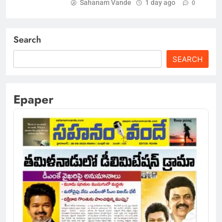
Sahanam Vande
1 day ago
0
Search
SEARCH
Epaper