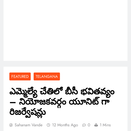
FEATURED
TELANGANA
ఎమ్మెల్యే చేతిలో బీసీ భవితవ్యం
– నియోజకవర్గం యూనిట్ గా
రిజర్వేషన్లు
Sahanam Vande
12 Months Ago
0
1 Mins