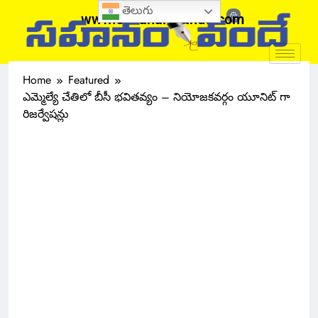
తెలుగు
www.sahanamvande.com
Home
Featured
ఎమ్మెల్యే చేతిలో బీసీ భవితవ్యం – నియోజకవర్గం యూనిట్ గా
రిజర్వేషన్లు