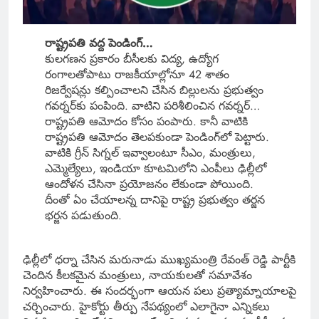
రాష్ట్రపతి వద్ద పెండింగ్…
కులగణన ప్రకారం బీసీలకు విద్య, ఉద్యోగ
రంగాలతోపాటు రాజకీయాల్లోనూ 42 శాతం
రిజర్వేషన్లు కల్పించాలని చేసిన బిల్లులను ప్రభుత్వం
గవర్నర్‌కు పంపింది. వాటిని పరిశీలించిన గవర్నర్…
రాష్ట్రపతి ఆమోదం కోసం పంపారు. కానీ వాటికి
రాష్ట్రపతి ఆమోదం తెలపకుండా పెండింగ్‌లో పెట్టారు.
వాటికి గ్రీన్ సిగ్నల్ ఇవ్వాలంటూ సీఎం, మంత్రులు,
ఎమ్మెల్యేలు, ఇండియా కూటమిలోని ఎంపీలు ఢిల్లీలో
ఆందోళన చేసినా ప్రయోజనం లేకుండా పోయింది.
దీంతో ఏం చేయాలన్న దానిపై రాష్ట్ర ప్రభుత్వం తర్జన
భర్జన పడుతుంది.
ఢిల్లీలో ధర్నా చేసిన మరునాడు ముఖ్యమంత్రి రేవంత్ రెడ్డి పార్టీకి
చెందిన కీలకమైన మంత్రులు, నాయకులతో సమావేశం
నిర్వహించారు. ఈ సందర్భంగా ఆయన పలు ప్రత్యామ్నాయాలపై
చర్చించారు. హైకోర్టు తీర్పు నేపథ్యంలో ఎలాగైనా ఎన్నికలు