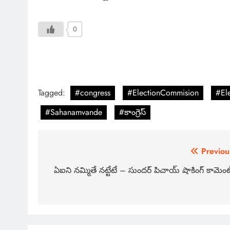
0
Tagged:
#congress
#ElectionCommision
#El
#Sahanamvande
#కాంగ్రెస్
Previou
ఏఐని నమ్మితే నట్టేటే – సుందర్ పిచాయ్ షాకింగ్ కామెంట్