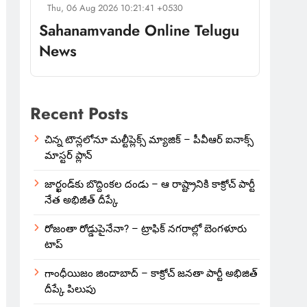
Thu, 06 Aug 2026 10:21:41 +0530
Sahanamvande Online Telugu
News
Recent Posts
చిన్న టౌన్లలోనూ మల్టీప్లెక్స్‌ మ్యాజిక్ – పీవీఆర్ ఐనాక్స్
మాస్టర్ ప్లాన్
జార్ఖండ్‌కు బొద్దింకల దండు – ఆ రాష్ట్రానికి కాక్రోచ్ పార్టీ
నేత అభిజీత్ దీప్కే
రోజంతా రోడ్డుపైనేనా? – ట్రాఫిక్ నగరాల్లో బెంగళూరు
టాప్
గాంధీయిజం జిందాబాద్ – కాక్రోచ్ జనతా పార్టీ అభిజిత్
దీప్కే పిలుపు