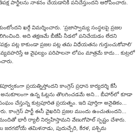
తిపక్ష పార్టీలను నాశనం చేయడానికి పనిచేస్తుందని ఆరోపించారు.
ంటోందని ఖర్గే విమర్శించారు. ‘ప్రజాస్వామ్య సంస్థలపై ప్రజల
కలిగించింది. అది తక్షణమే బీజేపీ నీడలో పనిచేయడం లేదని
పక్షం పట్ల కాకుండా ప్రజల పట్ల తమ విధేయతను గుర్తుంచుకోవాలి’
 వ్యవహరిస్తే ఆ వైఫల్యం పరిపాలనా లోపం మాత్రమే కాదు… కుట్రలో
ంచారు.
ూర్వకంగా ప్రయత్నిస్తోందని కాంగ్రెస్ ప్రధాన కార్యదర్శి కేసీ
ర్టీకి అనుకూలంగా ఉన్న ఓట్లను తొలగించడమే అని… బీహార్‌లో కూడా
ంఘం చేస్తున్న కుట్రపూరిత ప్రయత్నం. ఇది పూర్తిగా అనైతికం…
రు. కాంగ్రెస్ పార్టీ ఈసీ వైఖరిని ప్రజల ముందు ఉంచుతుందని…
దితో భారీ ర్యాలీ నిర్వహిస్తామని వేణుగోపాల్ స్పష్టం చేశారు.
నికలు జరగబోయే తమిళనాడు, పుదుచ్చేరి, కేరళ, పశ్చిమ