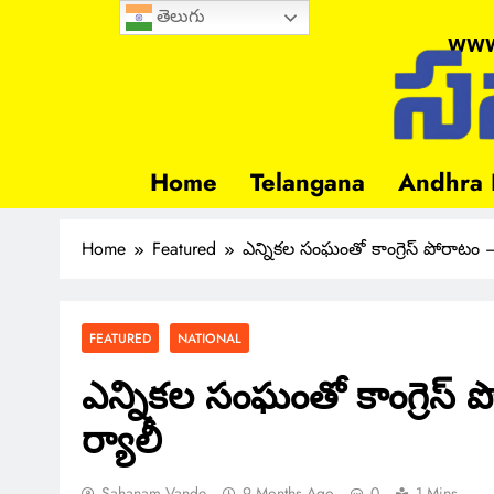
తెలుగు
www
Home
Telangana
Andhra 
Home
Featured
ఎన్నికల సంఘంతో కాంగ్రెస్ పోరాటం – వ
FEATURED
NATIONAL
ఎన్నికల సంఘంతో కాంగ్రెస్ పో
ర్యాలీ
Sahanam Vande
9 Months Ago
0
1 Mins