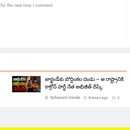
for the next time I comment.
జార్ఖండ్‌కు బొద్దింకల దండు – ఆ రాష్ట్రానికి
కాక్రోచ్ పార్టీ నేత అభిజీత్ దీప్కే
Sahanam Vande
8 hours ago
0