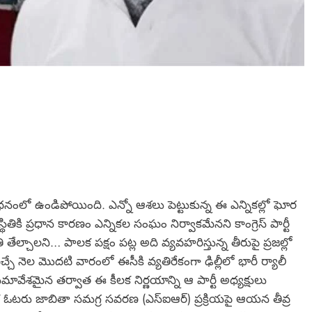
ర్మధనంలో ఉండిపోయింది. ఎన్నో ఆశలు పెట్టుకున్న ఈ ఎన్నికల్లో ఘోర
ికి ప్రధాన కారణం ఎన్నికల సంఘం నిర్వాకమేనని కాంగ్రెస్ పార్టీ
ేల్చాలని… పాలక పక్షం పట్ల అది వ్యవహరిస్తున్న తీరుపై ప్రజల్లో
్చే నెల మొదటి వారంలో ఈసీకి వ్యతిరేకంగా ఢిల్లీలో భారీ ర్యాలీ
 సమావేశమైన తర్వాత ఈ కీలక నిర్ణయాన్ని ఆ పార్టీ అధ్యక్షులు
రత్యేక ఓటరు జాబితా సమగ్ర సవరణ (ఎస్‌ఐఆర్) ప్రక్రియపై ఆయన తీవ్ర