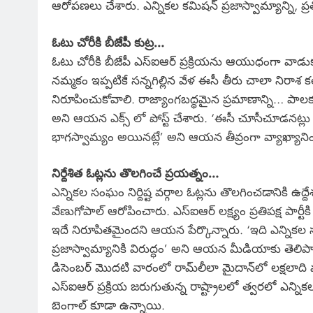
ఆరోపణలు చేశారు. ఎన్నికల కమిషన్ ప్రజాస్వామ్యాన్ని, ప్ర
ఓటు చోరీకి బీజేపీ కుట్ర…
ఓటు చోరీకి బీజేపీ ఎస్‌ఐఆర్ ప్రక్రియను ఆయుధంగా వాడుకు
నమ్మకం ఇప్పటికే సన్నగిల్లిన వేళ ఈసీ తీరు చాలా నిరాశ 
నిరూపించుకోవాలి. రాజ్యాంగబద్ధమైన ప్రమాణాన్ని… పాలక
అని ఆయన ఎక్స్ లో పోస్ట్ చేశారు. ‘ఈసీ చూసీచూడనట్లు
భాగస్వామ్యం అయినట్లే’ అని ఆయన తీవ్రంగా వ్యాఖ్యాని
నిర్దేశిత ఓట్లను తొలగించే ప్రయత్నం…
ఎన్నికల సంఘం నిర్దిష్ట వర్గాల ఓట్లను తొలగించడానికి ఉద్దేశప
వేణుగోపాల్ ఆరోపించారు. ఎస్‌ఐఆర్ లక్ష్యం ప్రతిపక్ష పా
ఇదే నిరూపితమైందని ఆయన పేర్కొన్నారు. ‘ఇది ఎన్నికల స
ప్రజాస్వామ్యానికి విరుద్ధం’ అని ఆయన మీడియాకు తెలిపా
డిసెంబర్ మొదటి వారంలో రామ్‌లీలా మైదాన్‌లో లక్షలాది మం
ఎస్‌ఐఆర్ ప్రక్రియ జరుగుతున్న రాష్ట్రాలలో త్వరలో ఎన్
బెంగాల్ కూడా ఉన్నాయి.