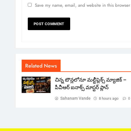
Save my name, email, and website in this browser 
Related News
చిన్న టౌన్లలోనూ మల్టీప్లెక్స్‌ మ్యాజిక్ –
పీవీఆర్ ఐనాక్స్ మాస్టర్ ప్లాన్
Sahanam Vande
8 hours ago
0