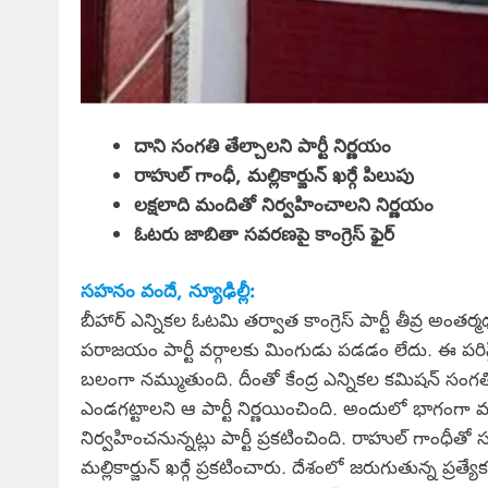
దాని సంగతి తేల్చాలని పార్టీ నిర్ణయం
రాహుల్ గాంధీ, మల్లికార్జున్ ఖర్గే పిలుపు
లక్షలాది మందితో నిర్వహించాలని నిర్ణయం
ఓటరు జాబితా సవరణపై కాంగ్రెస్ ఫైర్
సహనం వందే, న్యూఢిల్లీ:
బీహార్ ఎన్నికల ఓటమి తర్వాత కాంగ్రెస్ పార్టీ తీవ్ర అంత
పరాజయం పార్టీ వర్గాలకు మింగుడు పడడం లేదు. ఈ పరిస్థిత
బలంగా నమ్ముతుంది. దీంతో కేంద్ర ఎన్నికల కమిషన్ సంగతి త
ఎండగట్టాలని ఆ పార్టీ నిర్ణయించింది. అందులో భాగంగా వచ
నిర్వహించనున్నట్లు పార్టీ ప్రకటించింది. రాహుల్ గాంధీతో
మల్లికార్జున్ ఖర్గే ప్రకటించారు. దేశంలో జరుగుతున్న ప్