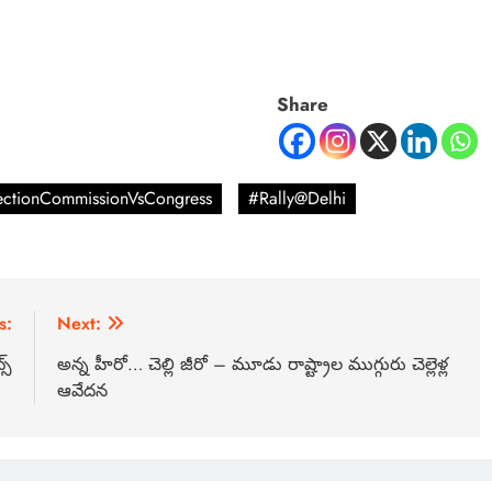
Share
ectionCommissionVsCongress
#Rally@Delhi
s:
Next:
స్
అన్న హీరో… చెల్లి జీరో – మూడు రాష్ట్రాల ముగ్గురు చెల్లెళ్ల
ఆవేదన