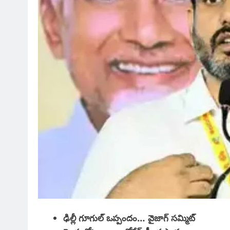
ఢిల్లీ గూగుల్ ఒప్పందం… వైజాగ్ సమ్మిట్