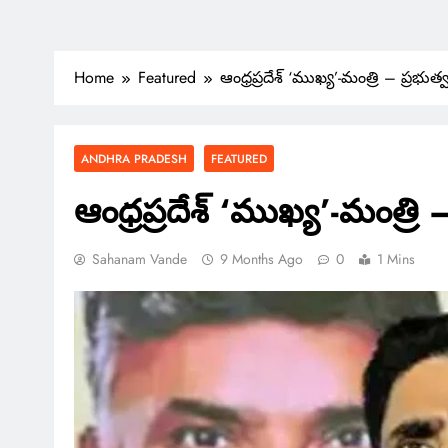
Home
Featured
ఆంధ్రప్రదేశ్ ‘ముఖ్య’-మంత్రి – ప్రభ
ANDHRA PRADESH
FEATURED
ఆంధ్రప్రదేశ్ ‘ముఖ్య’-మంత్ర
Sahanam Vande
9 Months Ago
0
1 Mins