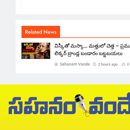
Related News
విస్కీతో మస్కా… మత్తులో చెత్త – ప్ర
లిక్కర్ బ్రాండ్ల బండారం బట్టబయలు
Sahanam Vande
2 hours ago
0