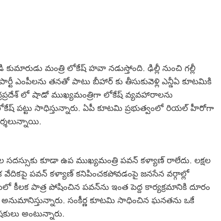
 కుమారుడు మంత్రి లోకేష్ హవా నడుస్తోంది. ఢిల్లీ నుంచి గల్లీ
 పార్టీ ఎంపీలను తనతో పాటు బీహార్ కు తీసుకువెళ్లి ఎన్డీఏ కూటమికి
రప్రదేశ్ లో షాడో ముఖ్యమంత్రిగా లోకేష్ వ్యవహారాలను
ోకేష్ పట్టు సాధిస్తున్నారు. ఏపీ కూటమి ప్రభుత్వంలో రియల్ హీరోగా
ర్శలున్నాయి.
 సదస్సుకు కూడా ఉప ముఖ్యమంత్రి పవన్ కళ్యాణ్‌ రాలేదు. లక్షల
మక వేదికపై పవన్ కళ్యాణ్ కనిపించకపోవడంపై జనసేన వర్గాల్లో
లో కీలక పాత్ర పోషించిన పవన్‌ను ఇంత పెద్ద కార్యక్రమానికి దూరం
 అనుమానిస్తున్నారు. సంకీర్ణ కూటమి సాధించిన ఘనతను ఒకే
లేషకులు అంటున్నారు.