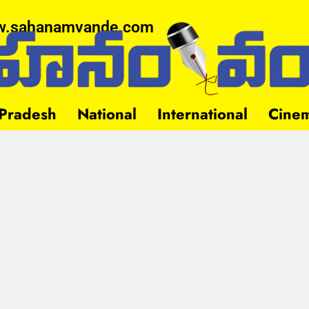
.sahanamvande.com
Pradesh
National
International
Cine