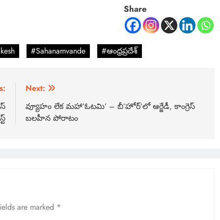
Share
kesh
#Sahanamvande
#ఆంధ్రప్రదేశ్
s:
Next:
స్
వ్యూహం లేక మహా’ఓటమి’ – బీ’హోర్’లో ఆర్జేడీ, కాంగ్రెస్
ట్
బలహీన పోరాటం
fields are marked
*