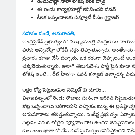
రెండుచోట్లా నారా లోకేష్ కీలక పాత్ర
ఈ రెండు కార్యక్రమాల్లో కనిపించని పవన్
కీలక ఒప్పందాలకు డిప్యూటీ సీఎం గైర్హాజర్
సహనం వందే, అమరావతి:
ఆంధ్రప్రదేశ్ ప్రభుత్వంలో ముఖ్యమంత్రి చంద్రబాబు నాయుడి
వరకు అన్నిచోట్లా లోకేష్ చక్రం తిప్పుతున్నారు. అంతేకాదు
ప్రచారం కూడా చేసి వచ్చారు. ఒక రకంగా చెప్పాలంటే ఆంధ్
చక్కబెడుతున్నారు. అలాగే తెలుగుదేశం పార్టీ పైన కూడా ల
లోకేష్ ఉంటే… రీల్ హీరోగా పవన్ కళ్యాణ్ ఉన్నారన్న విమ
లక్షల కోట్ల పెట్టుబడుల సమ్మిట్ కు దూరం…
విశాఖపట్నంలో రెండు రోజులు ఘనంగా జరిగిన పెట్టుబడుల
కోట్ల ఒప్పందాలు జరిగాయని చెప్పుకుంటున్న ఈ ప్రతిష్ఠాత్
అనుమానాలు తలెత్తుతున్నాయి. సంకీర్ణ ప్రభుత్వం ఏర్పాటు
పెట్టడం వెనుక లోతైన వ్యూహం దాగి ఉందని జనసైనికులు
కుటుంబం ఖాతాలో వేసుకునే ప్రయత్నం కనిపిస్తోందని విశ్