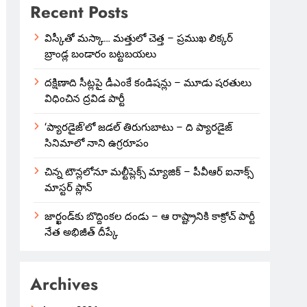
Recent Posts
విస్కీతో మస్కా… మత్తులో చెత్త – ప్రముఖ లిక్కర్
బ్రాండ్ల బండారం బట్టబయలు
దక్షిణాది సీట్లపై డీఎంకే కండిషన్లు – మూడు షరతులు
విధించిన ద్రవిడ పార్టీ
‘ప్యారడైజ్’లో జడల్ తిరుగుబాటు – ది ప్యారడైజ్
సినిమాలో నాని ఉగ్రరూపం
చిన్న టౌన్లలోనూ మల్టీప్లెక్స్‌ మ్యాజిక్ – పీవీఆర్ ఐనాక్స్
మాస్టర్ ప్లాన్
జార్ఖండ్‌కు బొద్దింకల దండు – ఆ రాష్ట్రానికి కాక్రోచ్ పార్టీ
నేత అభిజీత్ దీప్కే
Archives