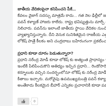
జాతీయ వేదికలపైనా కనిపించని పీకే…
కేవలం వైజాగ్ సదస్సు మాత్రమే కాదు… గత నెల ఢిల్లీలో జర
పవన్ కళ్యాణ్ హాజరు కాలేదు. రాష్ట్ర భవిష్యత్తును మార్
నిలిచారు. పవన్‌ను ఇలాంటి జాతీయ స్థాయి వేదికల నుంచ
వ్యాఖ్యానిస్తున్నారు. దీని వెనుక సునిశితమైన రాజకీయ 
లోకేష్ పాత్రే కీలకం అని చంద్రబాబు బహిరంగంగా ప్రకటిం
ప్రధాని కూడా దూరం పెడుతున్నారా?
ప్రధాని నరేంద్ర మోడీ కూడా లోకేష్ కు అత్యంత ప్రాధాన్యం 
ఇంటికి పిలిపించుకొని ఆతిధ్యం ఇచ్చిన ప్రధాని… రెండోసా
కర్నూలుకు వచ్చిన సందర్భంలోనూ లోకేష్ కు నరేంద్ర మోడీ
కితాబు ఇచ్చారు. మరోవైపు ఉపముఖ్యమంత్రి పవన్ కళ్యాణ్
అంతేకాదు కీలకమైన బీహార్ ఎన్నికల ప్రచారానికి కూడా పవన్
0