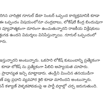
ిగిన చారిత్రక గూగుల్ డేటా సెంటర్ ఒప్పంద కార్యక్రమానికి కూడా
చే ఈ ఒప్పందం విషయంలోనూ చంద్రబాబు, లోకేష్‌లే కేంద్ర బిందువుగా
ి వ్యూహాత్మకంగా దూరంగా ఉంచుతున్నారని రాజకీయ విశ్లేషకులు
ఎత్తుగడ ఉందని విమర్శలు వినిపిస్తున్నాయి. గూగుల్ ఒప్పందంలో
చారు.
ఇస్తున్నారని అంటున్నారు. ఒకసారి లోకేష్ కుటుంబాన్ని ప్రత్యేకంగా
రి కూడా లోకేష్ ను ప్రత్యేకంగా పిలిచి ఆప్యాయత చూపారు.
 ప్రాధాన్యత ఇచ్చి మాట్లాడారు. తండ్రిని మించిన తనయుడిగా
 పట్ల ప్రధాని వ్యవహార శైలి కూడా మారిందని అంటున్నారు.
 కళ్యాణ్ వెళ్ళకపోవడంపై ఆ పార్టీ వర్గాల్లో చర్చ జరుగుతుంది.