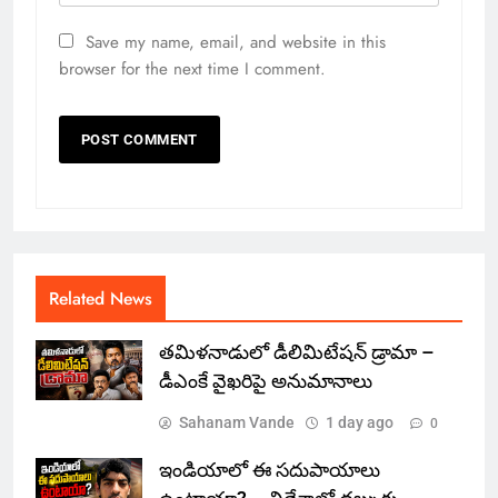
Save my name, email, and website in this
browser for the next time I comment.
Related News
తమిళనాడులో డీలిమిటేషన్ డ్రామా –
డీఎంకే వైఖరిపై అనుమానాలు
Sahanam Vande
1 day ago
0
ఇండియాలో‌ ఈ సదుపాయాలు