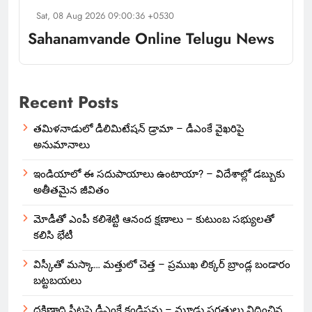
Sat, 08 Aug 2026 09:00:36 +0530
Sahanamvande Online Telugu News
Recent Posts
తమిళనాడులో డీలిమిటేషన్ డ్రామా – డీఎంకే వైఖరిపై
అనుమానాలు
ఇండియాలో‌ ఈ సదుపాయాలు ఉంటాయా? – విదేశాల్లో డబ్బుకు
అతీతమైన జీవితం
మోడీతో ఎంపీ కలిశెట్టి ఆనంద క్షణాలు – కుటుంబ సభ్యులతో
కలిసి భేటీ
విస్కీతో మస్కా… మత్తులో చెత్త – ప్రముఖ లిక్కర్ బ్రాండ్ల బండారం
బట్టబయలు
దక్షిణాది సీట్లపై డీఎంకే కండిషన్లు – మూడు షరతులు విధించిన