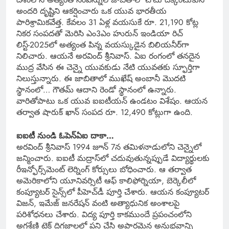
అందరి దృష్టిని ఆకర్షించారు ఒక యువ భారతీయ
పారిశ్రామికవేత్త. కేవలం 31 ఏళ్ల వయసుకే రూ. 21,190 కోట్ల
నికర సంపదతో మెరిసి ఎం3ఎం హురున్ ఇండియా రిచ్
లిస్ట్-2025లో అత్యంత పిన్న వయస్కుడైన బిలియనీర్‌గా
నిలిచారు. ఆయనే అరవింద్ శ్రీనివాస్. ఏఐ రంగంలో తనదైన
ముద్ర వేసిన ఈ చెన్నై యువకుడు నేటి యువతకు స్ఫూర్తిగా
నిలుస్తున్నారు. ఈ జాబితాలో ముఖేష్ అంబానీ మొదటి
స్థానంలో… గౌతమ్ ఆదాని రెండో స్థానంలో ఉన్నారు.
వారితోపాటు ఒక యువ ఐఐటీయన్ ఉండటం విశేషం. ఆయన
తర్వాత షారుక్ ఖాన్ సంపద రూ. 12,490 కోట్లుగా ఉంది.
ఐఐటీ నుండి ఓపెన్‌ఏఐ దాకా…
అరవింద్ శ్రీనివాస్ 1994 జూన్ 7న తమిళనాడులోని చెన్నైలో
జన్మించారు. ఐఐటీ మద్రాస్‌లో చదువుతున్నప్పుడే విద్యార్థులకు
రీఇన్ఫోర్స్‌మెంట్ లెర్నింగ్ కోర్సులు బోధించారు. ఆ తర్వాత
అమెరికాలోని యూనివర్సిటీ ఆఫ్ కాలిఫోర్నియా, బెర్కెలీలో
కంప్యూటర్ సైన్స్‌లో పీహెచ్‌డీ పూర్తి చేశారు. ఆయన కంప్యూటర్
విజన్, ఇమేజ్ జనరేషన్ వంటి అత్యాధునిక అంశాలపై
పరిశోధనలు చేశారు. విద్య పూర్తి కాకముందే ప్రపంచంలోని
అగ్రశ్రేణి టెక్ దిగ్గజాలలో పని చేసి అపారమైన అనుభవాన్ని