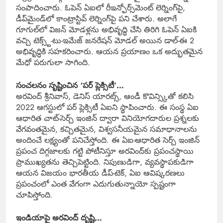
సంపాదించారు. ఓపెన్‌ ఏఐలో రీఇన్ఫోర్స్‌మెంట్ లెర్నింగ్‌పై,
డీప్‌మైండ్‌లో కాంట్రాస్టివ్ లెర్నింగ్‌పై పని చేశారు. అలాగే
గూగుల్‌లో విజన్ మోడళ్లను అభివృద్ధి చేసి తిరిగి ఓపెన్‌ ఏఐకి
వచ్చి టెక్స్ట్-టు-ఇమేజ్ జనరేషన్ మోడల్ అయిన డాల్-ఈ 2
అభివృద్ధికి సహకరించారు. ఆయన ప్రయాణం ఒక అద్భుతమైన
మేధో పరుగులా సాగింది.
సంచలనం సృష్టించిన ‘పర్ ప్లెక్సిటీ’…
అరవింద్ శ్రీనివాస్, డెనిస్ యారట్స్, ఆండీ కొవిన్స్కితో కలిసి
2022 ఆగస్టులో పర్ ప్లెక్సిటీ ఏఐని స్థాపించారు. ఈ సంస్థ ఏఐ
ఆధారిత చాట్-సెర్చ్ ఇంజిన్ ద్వారా వినియోగదారుల ప్రశ్నలకు
వేగవంతమైన, కచ్చితమైన, విశ్వసనీయమైన సమాధానాలను
అందించే లక్ష్యంతో పనిచేస్తోంది. ఈ ఏఐ-ఆధారిత సెర్చ్ ఇంజిన్
ప్రపంచ దిగ్గజాలకు గట్టి పోటీనిస్తూ అరవింద్‌కు ప్రపంచస్థాయి
ప్రాముఖ్యతను తెచ్చిపెట్టింది. నిపుణుడిగా, వ్యవస్థాపకుడిగా
ఆయన విజయం భారతీయ డీప్-టెక్, ఏఐ ఆవిష్కరణలు
ప్రపంచంలో ఎంత వేగంగా ఎదుగుతున్నాయో స్పష్టంగా
చూపిస్తోంది.
ఇండియాపై అరవింద్ దృష్టి…