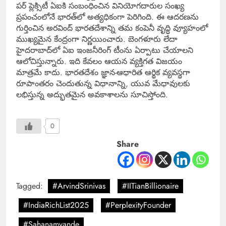
పర్ ప్లెక్సిటీ ఏఐకి సంబంధించిన వినియోగదారుల సంఖ్య
ప్రపంచంలోనే భారత్‌లో అత్యధికంగా పెరిగింది. ఈ ఆదరణను
గుర్తించిన అరవింద్ భారతదేశాన్ని తమ కంపెనీ వృద్ధి వ్యూహంలో
ముఖ్యమైన కేంద్రంగా నిర్ణయించారు. బెంగళూరు లేదా
హైదరాబాద్‌లో ఏఐ ఇంజనీరింగ్ టీంను ఏర్పాటు చేయాలని
ఆలోచిస్తున్నారు. ఇది కేవలం ఆయన వ్యక్తిగత విజయం
మాత్రమే కాదు. భారతదేశం జ్ఞాన-ఆధారిత ఆర్థిక వ్యవస్థగా
రూపాంతరం చెందుతున్న విధానాన్ని, యువ మేధావులకు
లభిస్తున్న అద్భుతమైన అవకాశాలను సూచిస్తోంది.
0
Share
Tagged:
#ArvindSrinivas
#IITianBillionaire
#IndiaRichList2025
#PerplexityFounder
#Sahanamvande