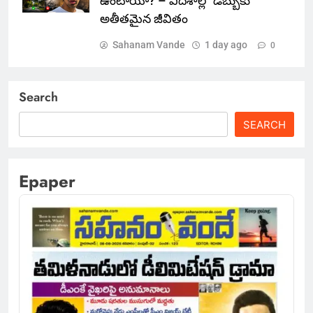
ఉంటాయా? – విదేశాల్లో డబ్బుకు
అతీతమైన జీవితం
Sahanam Vande
1 day ago
0
Search
SEARCH
Epaper