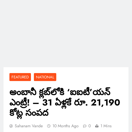
FEATURED
NATIONAL
అంబానీ క్లబ్‌లోకి ‘ఐఐటీ’యన్
ఎంట్రీ! – 31 ఏళ్లకే రూ. 21,190
కోట్ల సంపద
Sahanam Vande
10 Months Ago
0
1 Mins