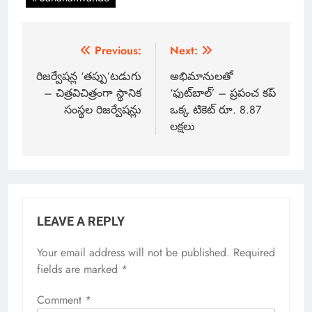
Previous:
Next:
రిజర్వేషన్ల ‘తప్పు’టడుగు
అభిమానులతో
– చిత్రవిచిత్రంగా స్థానిక
‘ఫుట్‌బాల్’ – ప్రపంచ కప్
సంస్థల రిజర్వేషన్లు
ఒక్క టికెట్ రూ. 8.87
లక్షలు
LEAVE A REPLY
Your email address will not be published.
Required
fields are marked
*
Comment
*