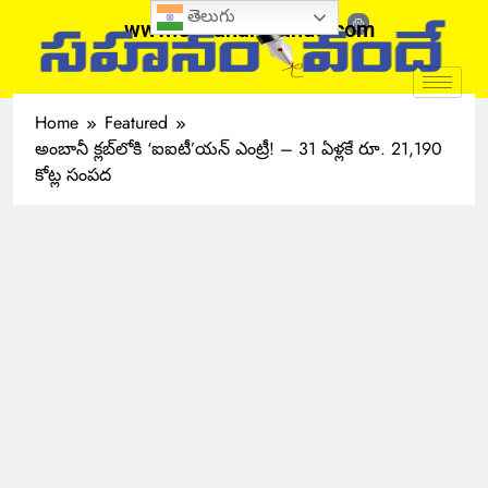
తెలుగు
www.sahanamvande.com
Home
Featured
అంబానీ క్లబ్‌లోకి ‘ఐఐటీ’యన్ ఎంట్రీ! – 31 ఏళ్లకే రూ. 21,190
కోట్ల సంపద