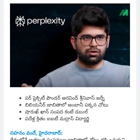
పర్ ప్లెక్సిటీ ఫౌండర్ అరవింద్ శ్రీనివాస్ జర్నీ
బిలియనీర్ జాబితాలో అంబానీ పక్కన చోటు
షారుఖ్ ఖాన్ సంపద కంటే డబుల్
పదేళ్ల క్రితం ఐఐటీ మద్రాస్ విద్యార్థి
సహనం వందే, హైదరాబాద్:
దేశంలోనే అత్యంత సంపన్నుల జాబితాలో చోటు దక్కించుకుని