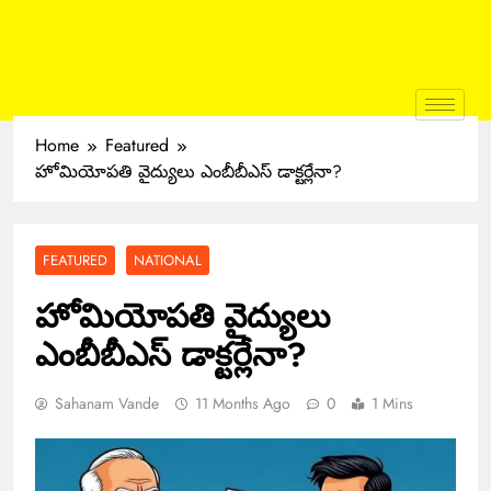
Home
Featured
హోమియోపతి వైద్యులు ఎంబీబీఎస్ డాక్టర్లేనా?
FEATURED
NATIONAL
హోమియోపతి వైద్యులు
ఎంబీబీఎస్ డాక్టర్లేనా?
Sahanam Vande
11 Months Ago
0
1 Mins