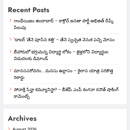
Recent Posts
గాంధీయిజం జిందాబాద్ – కాక్రోచ్ జనతా పార్టీ అభిజిత్ దీప్కే
పిలుపు
‘డాబర్ ‘తేనె పూసిన కత్తి’ – తేనె స్వచ్ఛత వెనుక పచ్చి మోసం
బీహారులో భగ్గుమన్న విద్యార్థి లోకం – జైళ్లలోని విద్యార్థుల
విడుదలకు డిమాండ్
మానససరోవరం… మనసు ఉల్లాసం – కైలాస యాత్ర సరికొత్త
రికార్డు
సోనాక్షి సిన్హా కమ్యూనిస్టా? – బీజేపీ ఎంపీ కంగనా రనౌత్ షాకింగ్
కామెంట్స్
Archives
August 2026