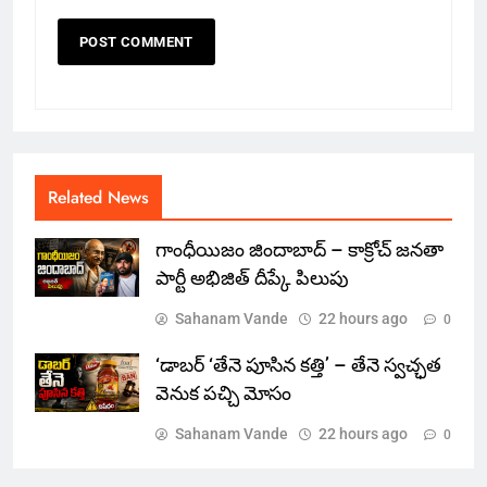
Related News
గాంధీయిజం జిందాబాద్ – కాక్రోచ్ జనతా
పార్టీ అభిజిత్ దీప్కే పిలుపు
Sahanam Vande
22 hours ago
0
‘డాబర్ ‘తేనె పూసిన కత్తి’ – తేనె స్వచ్ఛత
వెనుక పచ్చి మోసం
Sahanam Vande
22 hours ago
0