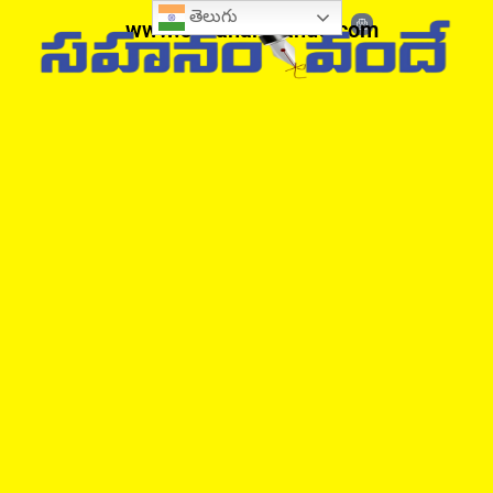
తెలుగు
www.sahanamvande.com