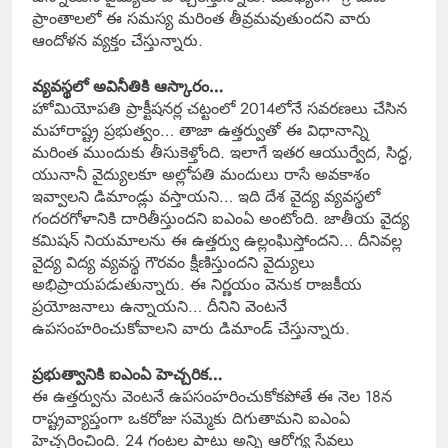
ప్రాంతాలలో ఈ సమస్య మరింత తీవ్రమవుతుందని వారు
ఆందోళన వ్యక్తం చేస్తున్నారు.
వ్యవస్థలో అవినీతికి ఆస్కారం…
హోమియోపతి ప్రాక్టీషనర్ల చట్టంలో 2014లోనే సవరణలు చేసిన
మహారాష్ట్ర ప్రభుత్వం… తాజా ఉత్తర్వుతో ఈ విధానాన్ని
మరింత ముందుకు తీసుకెళ్తోంది. ఇలాగే ఇతర ఆయుర్వేద, సిద్ధ,
యునానీ వైద్యులకూ అల్లోపతి మందులు రాసే అవకాశం
ఇవ్వాలని డిమాండ్లు వస్తాయని… ఇది దేశ వైద్య వ్యవస్థలో
గందరగోళానికి దారితీస్తుందని ఐఎంఏ అంటోంది. జాతీయ వైద్య
కమిషన్ నియమాలను ఈ ఉత్తర్వు ఉల్లంఘిస్తోందని… దీనివల్ల
వైద్య విద్య వ్యవస్థ గౌరవం క్షీణిస్తుందని వైద్యులు
అభిప్రాయపడుతున్నారు. ఈ నిర్ణయం వెనుక రాజకీయ
ప్రయోజనాలు ఉన్నాయని… దీనిని వెంటనే
ఉపసంహరించుకోవాలని వారు డిమాండ్ చేస్తున్నారు.
ప్రభుత్వానికి ఐఎంఏ హెచ్చరిక…
ఈ ఉత్తర్వును వెంటనే ఉపసంహరించుకోకపోతే ఈ నెల 18న
రాష్ట్రవ్యాప్తంగా ఒకరోజు సమ్మెకు దిగుతామని ఐఎంఏ
హెచ్చరించింది. 24 గంటల పాటు అన్ని ఆరోగ్య సేవలు