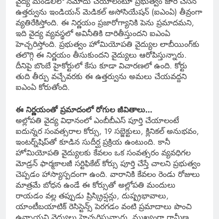
వైద్య మండలిలో నమోదు చేయాలంటూ ప్రభుత్వం జారీ చేసిన
ఉత్తర్వును ఇండియన్ మెడికల్ అసోసియేషన్ (ఐఎంఏ) తీవ్రంగా
వ్యతిరేకిస్తోంది. ఈ నిర్ణయం ప్రజారోగ్యానికి పెను ప్రమాదమని,
ఇది వైద్య వ్యవస్థలో అవినీతికి దారితీస్తుందని ఐఎంఏ
హెచ్చరిస్తోంది. ప్రభుత్వం హోమియోపతి వైద్యుల లాబీయింగ్‌కు
తలొగ్గి ఈ నిర్ణయం తీసుకుందని వైద్యులు ఆరోపిస్తున్నారు.
దీనిపై బొంబే హైకోర్టులో కేసు కూడా విచారణలో ఉంది. కోర్టు
తుది తీర్పు వచ్చేవరకు ఈ ఉత్తర్వును అమలు చేయవద్దని
ఐఎంఏ కోరుతోంది.
ఈ నిర్ణయంతో ప్రమాదంలో రోగుల జీవితాలు…
అల్లోపతి వైద్య విధానంలో ఎంబీబీఎస్ పూర్తి చేయాలంటే
ఐదున్నర సంవత్సరాల కోర్సు, 19 సబ్జెక్టులు, క్లినికల్ అనుభవం,
ఇంటర్న్‌షిప్‌తో కూడిన సుదీర్ఘ ప్రక్రియ ఉంటుంది. కానీ
హోమియోపతి వైద్యులకు కేవలం ఒక సంవత్సరం వ్యవధిగల
మోడ్రన్ ఫార్మకాలజీ సర్టిఫికేట్ కోర్సు పూర్తి చేస్తే చాలని ప్రభుత్వం
చెప్పడం హాస్యాస్పదంగా ఉంది. వారానికి కేవలం రెండు రోజులు
మాత్రమే బోధన ఉండే ఈ కోర్సుతో అల్లోపతి మందులు
రాయడం వల్ల తప్పుడు ప్రిస్క్రిప్షన్లు, దుష్ప్రభావాలు,
యాంటీబయాటిక్ రెసిస్టెన్స్ పెరగడం వంటి ప్రమాదాలు పొంచి
ఉన్నాయని వైద్యులు హెచ్చరిస్తున్నారు. ముఖ్యంగా గ్రామీణ