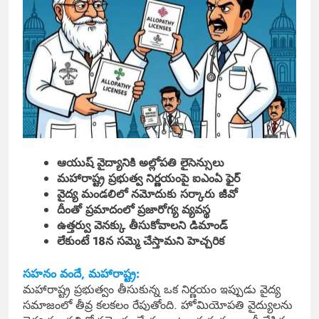
ఆయుష్ వైద్యానికి అల్లోపతి లైసెన్సులు
మహారాష్ట్ర ప్రభుత్వ నిర్ణయంపై ఐఎంఏ ఫైర్
వైద్య మండలిలో నమోదుకు సర్కారు జీవో
దీంతో ప్రమాదంలో ప్రజారోగ్య వ్యవస్థ
ఉత్తర్వు వెనక్కు తీసుకోవాలని డిమాండ్
లేకుంటే 18న సమ్మె చేస్తామని హెచ్చరిక
సహనం వందే, మహారాష్ట్ర:
మహారాష్ట్ర ప్రభుత్వం తీసుకున్న ఒక నిర్ణయం ఇప్పుడు వైద్య
సమాజంలో తీవ్ర కలకలం రేపుతోంది. హోమియోపతి వైద్యులను