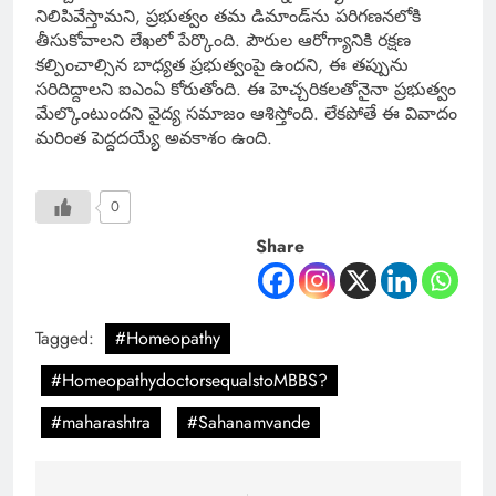
నిలిపివేస్తామని, ప్రభుత్వం తమ డిమాండ్‌ను పరిగణనలోకి
తీసుకోవాలని లేఖలో పేర్కొంది. పౌరుల ఆరోగ్యానికి రక్షణ
కల్పించాల్సిన బాధ్యత ప్రభుత్వంపై ఉందని, ఈ తప్పును
సరిదిద్దాలని ఐఎంఏ కోరుతోంది. ఈ హెచ్చరికలతోనైనా ప్రభుత్వం
మేల్కొంటుందని వైద్య సమాజం ఆశిస్తోంది. లేకపోతే ఈ వివాదం
మరింత పెద్దదయ్యే అవకాశం ఉంది.
0
Share
Tagged:
#Homeopathy
#HomeopathydoctorsequalstoMBBS?
#maharashtra
#Sahanamvande