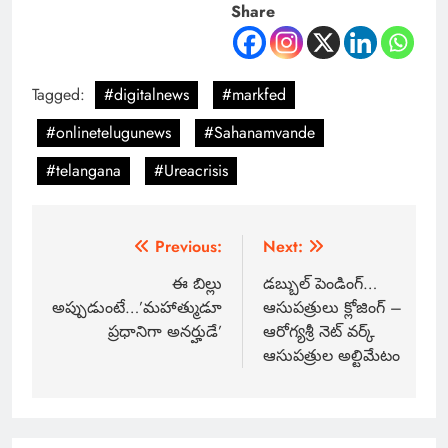
Share
Tagged:
#digitalnews
#markfed
#onlinetelugunews
#Sahanamvande
#telangana
#Ureacrisis
Previous:
Next:
ఈ బిల్లు
డబ్బుల్ పెండింగ్…
అప్పుడుంటే…’మహాత్ముడూ
ఆసుపత్రులు క్లోజింగ్ –
ప్రధానిగా అనర్హుడే’
ఆరోగ్యశ్రీ నెట్ వర్క్
ఆసుపత్రుల అల్టిమేటం