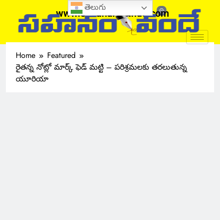
తెలుగు
www.sahanamvande.com
Home
Featured
రైతన్న నోట్లో మార్క్ ఫెడ్ మట్టి – పరిశ్రమలకు తరలుతున్న
యూరియా