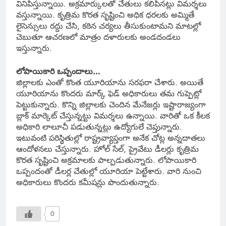
వినిపిస్తున్నాయి. అక్రమార్కులతో చేతులు కలిపినట్లు విమర్శలు
వస్తున్నాయి. కృత్రిమ కొరత సృష్టించి అధిక ధరలకు అమ్మితే
లైసెన్సులు రద్దు చేసి, కఠిన చర్యలు తీసుకుంటామని మాటల్లో
చెబుతూ ఆచరణలో మాత్రం దళారులకు అండదండలు
ఇస్తున్నారు.
లోపాయికారి ఒప్పందాలు…
జిల్లాలకు ఎంతో కొంత యూరియాను సరఫరా చేశారు. అయితే
యూరియాను కొందరు మార్క్ ఫెడ్ అధికారులు తమ గుప్పెట్లో
పెట్టుకున్నారు. కొన్ని జిల్లాలకు చెందిన మేనేజర్లు ఇష్టారాజ్యంగా
బ్లాక్ మార్కెట్ చేస్తున్నట్టు విమర్శలు ఉన్నాయి. వారితో ఒక కీలక
అధికారి లాలూచీ పడుతున్నట్లు ఉద్యోగులే చెప్తున్నారు.
ఇటువంటి పరిస్థితుల్లో రాష్ట్రవ్యాప్తంగా అనేక చోట్ల అన్నదాతలు
ఆందోళనలు చేస్తున్నారు. హోల్ సేల్, ప్రైవేటు డీలర్లు కృత్రిమ
కొరత సృష్టించి అక్రమాలకు పాల్పడుతున్నారు. లోపాయికారి
ఒప్పందంతో డీలర్ల చేతుల్లో యూరియా పెట్టేశారు. వారి నుంచి
అధికారులు కొందరు కమీషన్లు పొందుతున్నారు.
0