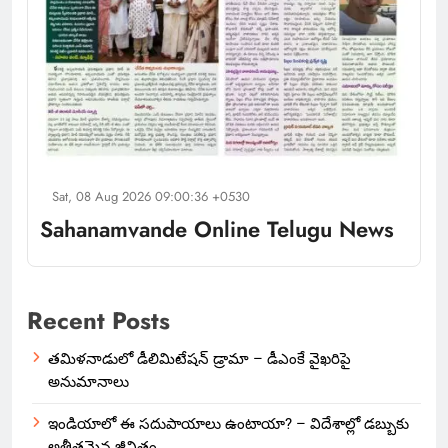
Sat, 08 Aug 2026 09:00:36 +0530
Sahanamvande Online Telugu News
Recent Posts
తమిళనాడులో డీలిమిటేషన్ డ్రామా – డీఎంకే వైఖరిపై
అనుమానాలు
ఇండియాలో‌ ఈ సదుపాయాలు ఉంటాయా? – విదేశాల్లో డబ్బుకు
అతీతమైన జీవితం