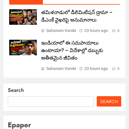
తమిళనాడులో డీలిమిటేషన్ డ్రామా –
డీఎంకే వైఖరిపై అనుమానాలు
Sahanam Vande
23 hours ago
0
ఇండియాలో‌ ఈ సదుపాయాలు
ఉంటాయా? – విదేశాల్లో డబ్బుకు
అతీతమైన జీవితం
Sahanam Vande
23 hours ago
0
Search
SEARCH
Epaper