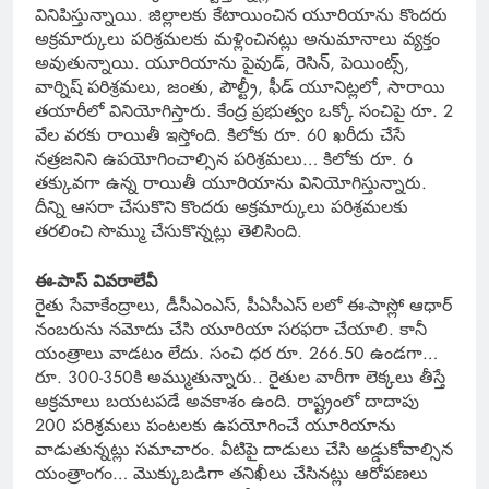
వినిపిస్తున్నాయి. జిల్లాలకు కేటాయించిన యూరియాను కొందరు
అక్రమార్కులు పరిశ్రమలకు మళ్లించినట్లు అనుమానాలు వ్యక్తం
అవుతున్నాయి. యూరియాను పైవుడ్, రెసిన్, పెయింట్స్,
వార్నిష్ పరిశ్రమలు, జంతు, పౌల్ట్రీ, ఫీడ్ యూనిట్లలో, సారాయి
తయారీలో వినియోగిస్తారు. కేంద్ర ప్రభుత్వం ఒక్కో సంచిపై రూ. 2
వేల వరకు రాయితీ ఇస్తోంది. కిలోకు రూ. 60 ఖరీదు చేసే
నత్రజనిని ఉపయోగించాల్సిన పరిశ్రమలు… కిలోకు రూ. 6
తక్కువగా ఉన్న రాయితీ యూరియాను వినియోగిస్తున్నారు.
దీన్ని ఆసరా చేసుకొని కొందరు అక్రమార్కులు పరిశ్రమలకు
తరలించి సొమ్ము చేసుకొన్నట్లు తెలిసింది.
ఈ-పాస్ వివరాలేవీ
రైతు సేవాకేంద్రాలు, డీసీఎంఎస్, పీఏసీఎస్ లలో ఈ-పాస్లో ఆధార్
నంబరును నమోదు చేసి యూరియా సరఫరా చేయాలి. కానీ
యంత్రాలు వాడటం లేదు. సంచి ధర రూ. 266.50 ఉండగా…
రూ. 300-350కి అమ్ముతున్నారు.. రైతుల వారీగా లెక్కలు తీస్తే
అక్రమాలు బయటపడే అవకాశం ఉంది. రాష్ట్రంలో దాదాపు
200 పరిశ్రమలు పంటలకు ఉపయోగించే యూరియాను
వాడుతున్నట్లు సమాచారం. వీటిపై దాడులు చేసి అడ్డుకోవాల్సిన
యంత్రాంగం… మొక్కుబడిగా తనిఖీలు చేసినట్లు ఆరోపణలు