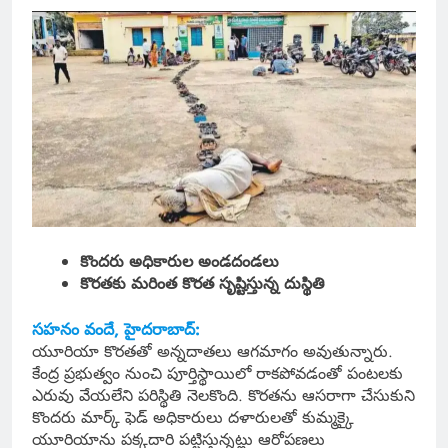
కొందరు అధికారుల అండదండలు
కొరతకు మరింత కొరత సృష్టిస్తున్న దుస్థితి
సహనం వందే, హైదరాబాద్:
యూరియా కొరతతో అన్నదాతలు ఆగమాగం అవుతున్నారు.
కేంద్ర ప్రభుత్వం నుంచి పూర్తిస్థాయిలో రాకపోవడంతో పంటలకు
ఎరువు వేయలేని పరిస్థితి నెలకొంది. కొరతను ఆసరాగా చేసుకుని
కొందరు మార్క్ ఫెడ్ అధికారులు దళారులతో కుమ్మక్కై
యూరియాను పక్కదారి పట్టిస్తున్నట్లు ఆరోపణలు