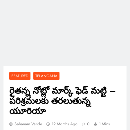
FEATURED
TELANGANA
రైతన్న నోట్లో మార్క్ ఫెడ్ మట్టి –
పరిశ్రమలకు తరలుతున్న
యూరియా
Sahanam Vande
12 Months Ago
0
1 Mins