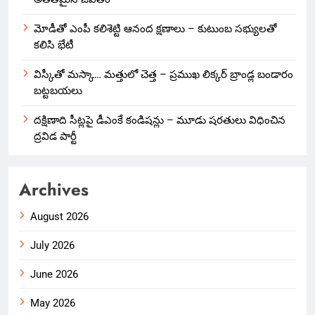
మోడీతో ఎంపీ కలిశెట్టి ఆనంద క్షణాలు – కుటుంబ సభ్యులతో
కలిసి భేటీ
విస్కీతో మస్కా… మత్తులో చెత్త – ప్రముఖ లిక్కర్ బ్రాండ్ల బండారం
బట్టబయలు
దక్షిణాది సీట్లపై డీఎంకే కండిషన్లు – మూడు షరతులు విధించిన
ద్రవిడ పార్టీ
Archives
August 2026
July 2026
June 2026
May 2026