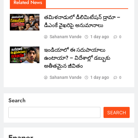
Related News
తమిళనాడులో డీలిమిటేషన్ డ్రామా –
డీఎంకే వైఖరిపై అనుమానాలు
Sahanam Vande
1 day ago
0
ఇండియాలో‌ ఈ సదుపాయాలు
ఉంటాయా? – విదేశాల్లో డబ్బుకు
అతీతమైన జీవితం
Sahanam Vande
1 day ago
0
Search
SEARCH
Epaper