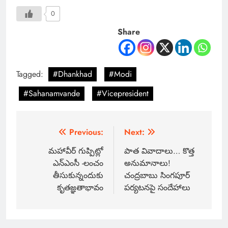
0
Share
Tagged:
#Dhankhad
#Modi
#Sahanamvande
#Vicepresident
Previous:
Next:
మహావీర్ గుప్పిట్లో
పాత వివాదాలు… కొత్త
ఎన్ఎంసీ -లంచం
అనుమానాలు!
తీసుకున్నందుకు
చంద్రబాబు సింగపూర్
కృతజ్ఞతాభావం
పర్యటనపై సందేహాలు