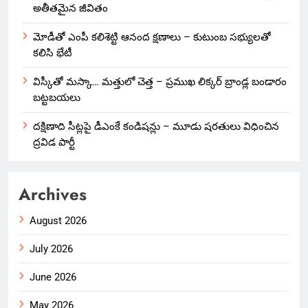
అతీతమైన జీవితం
మోడీతో ఎంపీ కలిశెట్టి ఆనంద క్షణాలు – కుటుంబ సభ్యులతో
కలిసి భేటీ
విస్కీతో మస్కా… మత్తులో చెత్త – ప్రముఖ లిక్కర్ బ్రాండ్ల బండారం
బట్టబయలు
దక్షిణాది సీట్లపై డీఎంకే కండిషన్లు – మూడు షరతులు విధించిన
ద్రవిడ పార్టీ
Archives
August 2026
July 2026
June 2026
May 2026