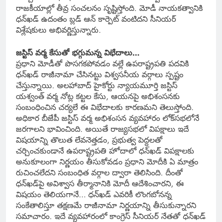
రాజకీయాల్లో తీవ్ర సంచలనం సృష్టిస్తోంది. మోడీ నాయకత్వానికి
ధన్‌ఖడ్‌ ఉదంతం బ్లడ్‌ ఆన్‌ కార్పెట్‌ వంటిదని సీనియర్‌
విశ్లేషకులు అభివర్ణిస్తున్నారు.
జస్టిస్‌ వర్మ కేసుతో భగ్గుమన్న విభేదాలు…
ప్రధాని మోడీతో పొసగకపోవడం వల్లే ఉపరాష్ట్రపతి పదవికి
ధన్‌ఖడ్‌ రాజీనామా చేసినట్టు విశ్వసనీయ వర్గాలు స్పష్టం
చేస్తున్నాయి. అలహాబాద్‌ హైకోర్టు న్యాయమూర్తి జస్టిస్‌
యశ్వంత్‌ వర్మ నోట్ల కట్టల కేసు, ఆయనపై అభిశంసనకు
సంబంధించిన చర్యలే ఈ విభేదాలకు కారణమని తెలుస్తోంది.
అధికార బీజేపీ జస్టిస్‌ వర్మ అభిశంసన వ్యవహారం లోక్‌సభలోనే
జరగాలని భావించింది. అయితే రాజ్యసభలో విపక్షాలు ఇదే
విషయాన్ని తొలుత లేవనెత్తడం, ప్రభుత్వ పెద్దలతో
చర్చించకుండానే ఉపరాష్ట్రపతి హోదాలో ధన్‌ఖడ్‌ విపక్షాలకు
అనుకూలంగా నిర్ణయం తీసుకోవడం ప్రధాని మోదీకి ఏ మాత్రం
రుచించలేదని సంబంధిత వర్గాల ద్వారా తెలిసింది. దీంతో
ధన్‌ఖడ్‌పై అవిశ్వాస తీర్మానానికి మోదీ ఆదేశించారని, ఈ
విషయం తెలియగానే… ధన్‌ఖడ్‌ ఎవరికీ లొంగబోనన్న
సంకేతాలిస్తూ తక్షణమే రాజీనామా నిర్ణయాన్ని తీసుకున్నారని
సమాచారం. ఇదే వ్యవహారంలో కాంగ్రెస్‌ సీనియర్‌ నేతతో ధన్‌ఖడ్‌