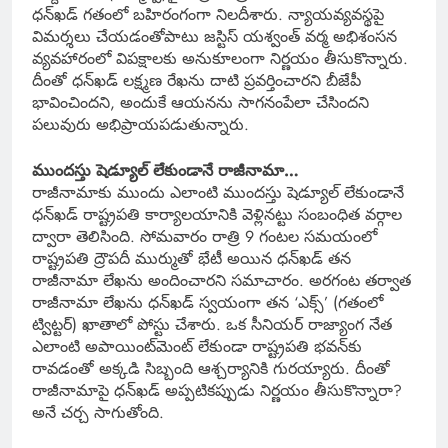
ధన్‌ఖడ్‌ గతంలో బహిరంగంగా నిలదీశారు. న్యాయవ్యవస్థపై
విమర్శలు చేయడంతోపాటు జస్టిస్‌ యశ్వంత్‌ వర్మ అభిశంసన
వ్యవహారంలో విపక్షాలకు అనుకూలంగా నిర్ణయం తీసుకొన్నారు.
దీంతో ధన్‌ఖడ్‌ లక్ష్మణ రేఖను దాటి ప్రవర్తించారని బీజేపీ
భావించిందని, అందుకే ఆయనను సాగనంపేలా చేసిందని
పలువురు అభిప్రాయపడుతున్నారు.
ముందస్తు షెడ్యూల్‌ లేకుండానే రాజీనామా…
రాజీనామాకు ముందు ఎలాంటి ముందస్తు షెడ్యూల్‌ లేకుండానే
ధన్‌ఖడ్‌ రాష్ట్రపతి కార్యాలయానికి వెళ్లినట్టు సంబంధిత వర్గాల
ద్వారా తెలిసింది. సోమవారం రాత్రి 9 గంటల సమయంలో
రాష్ట్రపతి ద్రౌపదీ ముర్ముతో భేటీ అయిన ధన్‌ఖడ్‌ తన
రాజీనామా లేఖను అందించారని సమాచారం. అరగంట తర్వాత
రాజీనామా లేఖను ధన్‌ఖడ్‌ స్వయంగా తన ‘ఎక్స్‌’ (గతంలో
ట్విట్టర్‌) ఖాతాలో పోస్టు చేశారు. ఒక సీనియర్‌ రాజ్యాంగ నేత
ఎలాంటి అపాయింట్‌మెంట్‌ లేకుండా రాష్ట్రపతి భవన్‌కు
రావడంతో అక్కడి సిబ్బంది ఆశ్చర్యానికి గురయ్యారు. దీంతో
రాజీనామాపై ధన్‌ఖడ్‌ అప్పటికప్పుడు నిర్ణయం తీసుకొన్నారా?
అనే చర్చ సాగుతోంది.