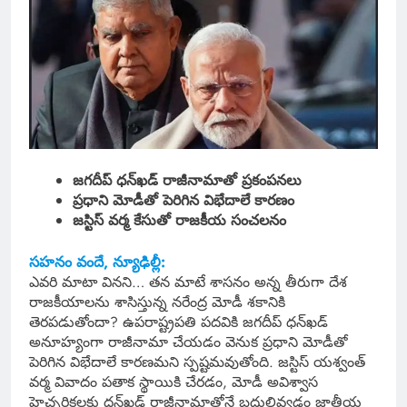
జగదీప్ ధన్‌ఖడ్‌ రాజీనామాతో ప్రకంపనలు
ప్రధాని మోడీతో పెరిగిన విభేదాలే కారణం
జస్టిస్‌ వర్మ కేసుతో రాజకీయ సంచలనం
సహనం వందే, న్యూఢిల్లీ:
ఎవరి మాటా వినని… తన మాటే శాసనం అన్న తీరుగా దేశ
రాజకీయాలను శాసిస్తున్న నరేంద్ర మోడీ శకానికి
తెరపడుతోందా? ఉపరాష్ట్రపతి పదవికి జగదీప్‌ ధన్‌ఖడ్‌
అనూహ్యంగా రాజీనామా చేయడం వెనుక ప్రధాని మోడీతో
పెరిగిన విభేదాలే కారణమని స్పష్టమవుతోంది. జస్టిస్‌ యశ్వంత్‌
వర్మ వివాదం పతాక స్థాయికి చేరడం, మోడీ అవిశ్వాస
హెచ్చరికలకు ధన్‌ఖడ్‌ రాజీనామాతోనే బదులివ్వడం జాతీయ