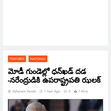
FEATURED
NATIONAL
మోడీ గుండెల్లో ధన్‌ఖడ్‌ దడ
-నరేంద్రుడికి ఉపరాష్ట్రపతి ఝలక్
Sahanam Vande
1 Year Ago
0
1 Mins