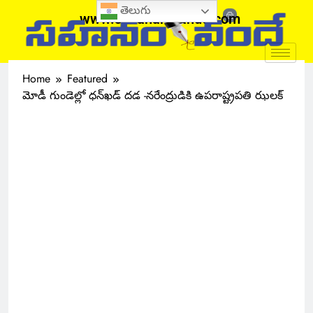
తెలుగు
www.sahanamvande.com
Home
Featured
మోడీ గుండెల్లో ధన్‌ఖడ్‌ దడ -నరేంద్రుడికి ఉపరాష్ట్రపతి ఝలక్