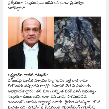
ప్రత్యేకంగా సంప్రదింపులు జరిపారని కూడా ప్రభుత్వం
ఆరోపిస్తోంది.
లక్ష్మణరేఖ దాటిన ధన్‌ఖడ్‌?
ధన్‌ఖడ్‌పై మోడీకి విశ్వాసం సన్నగిల్లడం వల్లే రాజీనామా
తెరమీదకు వచ్చిందని కాంగ్రెస్‌ సీనియర్‌ నేత పి చిదంబరం
అభిప్రాయపడ్డారు. తన మాట విన్నంత వరకే మోడీ ప్రభుత్వం
సఖ్యతగా ఉంటుందని, అలా లేని నాడు సాగనంపడమే
ఉంటుందని ఆయన వ్యాఖ్యానించారు. రైతుల సమస్యలు, కనీస
మద్దతు ధర (ఎమ్మెస్పీ)పై కేంద్రమంత్రి శివరాజ్‌సింగ్‌ చౌహాన్‌ను