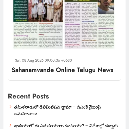
Sat, 08 Aug 2026 09:00:36 +0530
Sahanamvande Online Telugu News
Recent Posts
తమిళనాడులో డీలిమిటేషన్ డ్రామా – డీఎంకే వైఖరిపై
అనుమానాలు
ఇండియాలో‌ ఈ సదుపాయాలు ఉంటాయా? – విదేశాల్లో డబ్బుకు