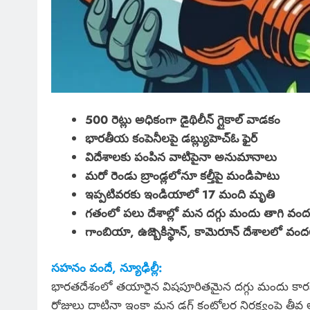
500 రెట్లు అధికంగా డైథిలీన్ గ్లైకాల్ వాడకం
భారతీయ కంపెనీలపై డబ్ల్యుహెచ్ఓ ఫైర్
విదేశాలకు పంపిన వాటిపైనా అనుమానాలు
మరో రెండు బ్రాండ్లలోనూ కల్తీపై మండిపాటు
ఇప్పటివరకు ఇండియాలో 17 మంది మృతి
గతంలో పలు దేశాల్లో మన దగ్గు మందు తాగి వం
గాంబియా, ఉజ్బెకిస్థాన్, కామెరూన్ దేశాలలో వంద
సహనం వందే, న్యూఢిల్లీ:
భారతదేశంలో తయారైన విషపూరితమైన దగ్గు మందు కారణ
రోజులు దాటినా ఇంకా మన డ్రగ్ కంట్రోలర్ల నిర్లక్ష్యంపై త