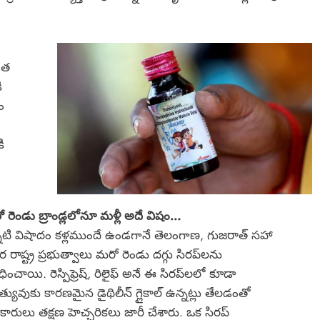
యంత
ి
ం
ి
 రెండు బ్రాండ్లలోనూ మళ్లీ అదే విషం…
్నటి విషాదం కళ్లముందే ఉండగానే తెలంగాణ, గుజరాత్ సహా
 రాష్ట్ర ప్రభుత్వాలు మరో రెండు దగ్గు సిరప్‌లను
ేధించాయి. రెస్పిఫ్రెష్, రిలైఫ్ అనే ఈ సిరప్‌లలో కూడా
్యువుకు కారణమైన డైథిలీన్ గ్లైకాల్ ఉన్నట్లు తేలడంతో
కారులు తక్షణ హెచ్చరికలు జారీ చేశారు. ఒక సిరప్