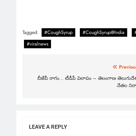
Tagged:
#CoughSyrup
#CoughSyrup@India
#viralnews
Previou
బీజేపీ రాగం… టీడీపీ విలాపం – తెలంగాణ తెలుగుదే
నేతల నిర
LEAVE A REPLY