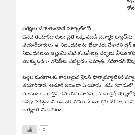
కోస
పరీక్షలు చేయకుండానే మార్కెట్‌లోకి…
ఔషధ తయారీదారులు ప్రతి ఒక్క ముడి పదార్థం బ్యాచ్‌ను, తుద
తయారీదారులు ఆ నిబంధనలను బేఖాతరు చేశారని డ్రగ్ కం
నిబంధనలను ఉల్లంఘించిన కంపెనీలపై చర్యలు తీసుకోకపో
మొక్కుబడిగా తనిఖీలు చేపట్టడం ఏమాత్రం సరికాదని 
పిల్లల మరణాలకు కారణమైన శ్రేసన్ ఫార్మాస్యూటికల్ మ్యా
తయారీదారు ఆచూకీ లేకుండా పోయాడు. తమిళనాడులో శిథిల
మందులు, ఘాటైన రసాయన వాసన… మన డ్రగ్ రెగ్యులేషన్ వ్
ఔషధ పరిశ్రమ విలువ 50 బిలియన్ డాలర్లకు చేరినా, దాని
అత్యంత విచారకరం.
0