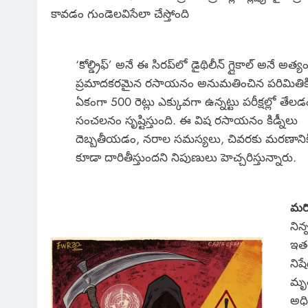
కావడం గుండెలవిసేలా చేస్తోంది
‘కోల్డ్రిఫ్’ అనే ఈ సిరప్‌లో డైథిలీన్ గ్లైకాల్ అనే అత్
ప్రమాదకరమైన రసాయనం అనుమతించిన పరిమితిక
ఏకంగా 500 రెట్లు ఎక్కువగా ఉన్నట్టు పరీక్షల్లో తేలడ
సంచలనం సృష్టిస్తుంది. ఈ విష రసాయనం కిడ్నీలు
దెబ్బతీయడం, నరాల సమస్యలు, చివరకు మరణానిక
కూడా దారితీస్తుందని నిపుణులు హెచ్చరిస్తున్నారు.
మరో
నిన
ఇతర
నిష
మృత
అధి