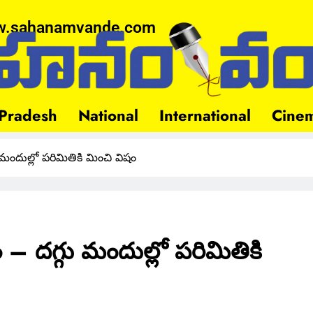
.sahanamvande.com
Pradesh
National
International
Cine
ందుల్లో పరిమితికి మించి విషం
 దగ్గు మందుల్లో పరిమితికి