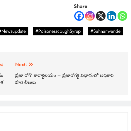
Share
#Newsupdate
#PoisonesscoughSyrup
#Sahnamvande
s:
Next:
శం
ప్రజా’రోగ్’ కార్యాలయం – ప్రజారోగ్య విభాగంలో అధికారి
ాశ
హరి లీలలు