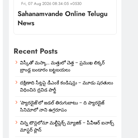
Fri, 07 Aug 2026 08:34:05 +0530
Sahanamvande Online Telugu
News
Recent Posts
విస్కీతో మస్కా… మత్తులో చెత్త – ప్రముఖ లిక్కర్
బ్రాండ్ల బండారం బట్టబయలు
దక్షిణాది సీట్లపై డీఎంకే కండిషన్లు – మూడు షరతులు
విధించిన ద్రవిడ పార్టీ
‘ప్యారడైజ్’లో జడల్ తిరుగుబాటు – ది ప్యారడైజ్
సినిమాలో నాని ఉగ్రరూపం
చిన్న టౌన్లలోనూ మల్టీప్లెక్స్‌ మ్యాజిక్ – పీవీఆర్ ఐనాక్స్
మాస్టర్ ప్లాన్