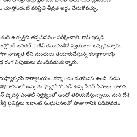
ం చూస్తోందంటే పరిస్థితి తీవ్రత అర్థం చేసుకోవచ్చు.
ి ఉత్పత్తిని తప్పనిసరిగా పరీక్షించాలి. కానీ ఇక్కడి
ట్రోలర్ జనరల్ రాజీవ్ రఘువంశీనే స్వయంగా ఒప్పుకున్నారు.
గా నాణ్యత లేని మందులు తయారుచేస్తున్న కర్మాగారాలపై
ఔషధ రంగ నిపుణులు మండిపడుతున్నారు.
నుఫ్యాక్చరర్ కార్యాలయం, కర్మాగారం మూసివేసి ఉంది. సిరప్
ావస్థలో ఉన్న ఈ ఫ్యాక్టరీలో పడి ఉన్న సిరప్ సీసాలు, కాలిన
యవస్థ ఎంతటి నిర్లక్ష్యంతో ఉందో తెలియజేస్తున్నాయి. మన దేశ
 కీర్తి ప్రతిష్టలు ఇలాంటి సంఘటనలతో పాతాళానికి పడిపోవడం