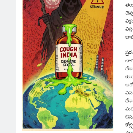
తయా
చెప
విక
విస
జాప
ప్ర
భా
దేశ
కూడ
ఆరో
వివ
దేశ
మర
ఔషధ
కోల్
వద్