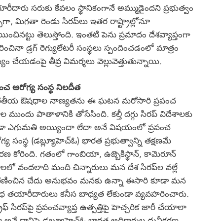
రీదారు సరుకు కేవలం స్థానికంగానే అమ్ముడైందని ప్రభుత్వం
్పగా, మిగతా రెండు సిరప్‌లు ఇతర రాష్ట్రాల్లోనూ
్రయించినట్టు తెలుస్తోంది. ఇంతటి పెను ప్రమాదం దేశవ్యాప్తంగా
్తరించినా డ్రగ్ రెగ్యులేటరీ సంస్థలు స్పందించడంలో మాత్రం
్యం చేయడంపై తీవ్ర విమర్శలు వెల్లువెత్తుతున్నాయి.
పంచ ఆరోగ్య సంస్థ నిలదీత
రతీయ ఔషధాల నాణ్యతను ఈ ఘటన మరోసారి ప్రపంచ
ాల ముందు పాతాళానికి తోసేసింది. కల్తీ దగ్గు సిరప్ విదేశాలకు
ా ఎగుమతి అయ్యిందా లేదా అనే విషయంలో ప్రపంచ
గ్య సంస్థ (డబ్ల్యూహెచ్‌ఓ) భారత ప్రభుత్వాన్ని తక్షణమే
రణ కోరింది. గతంలో గాంబియా, ఉజ్బెకిస్థాన్, కామెరూన్
ాలలో వందలాది మంది చిన్నారులు మన దేశ సిరప్‌ల వల్లే
ణించిన చేదు అనుభవం మనకు ఉన్నా ఈసారి కూడా మన
 తయారీదారులు కనీస బాధ్యత లేకుండా వ్యవహరించారు.
డ్రిఫ్ సిరప్‌పై ప్రపంచవ్యాప్త ఉత్పత్తిపై హెచ్చరిక జారీ చేయాలా
దా అనే దానిపై డబ్ల్యూహెచ్‌ఓ భారత అధికారుల ధ్రువీకరణ