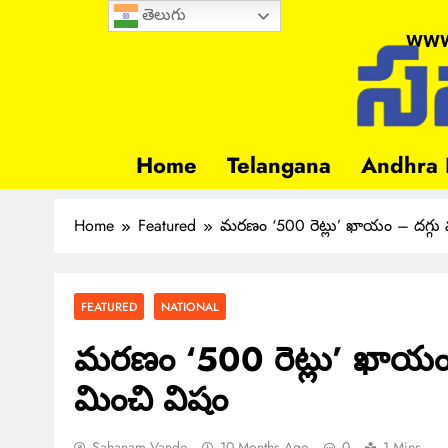
తెలుగు
www
Home
Telangana
Andhra 
Home
Featured
మరణం ‘500 రెట్లు’ ఖాయం – దగ్గు మ
FEATURED
NATIONAL
మరణం ‘500 రెట్లు’ ఖాయం –
మించి విషం
Sahanam Vande
10 Months Ago
0
1 Mins