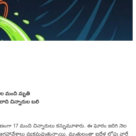
దల మంది మృతి
లాది చిన్నారుల బలి
ంగా 17 మంది చిన్నారులు కన్నుమూశారు. ఈ ఘోరం జరిగి నెల
ీవ్ర ఆగ్రహావేశాలు వ్యక్తమవుతున్నాయి. మృతులంతా ఐదేళ్ల లోపు వారే