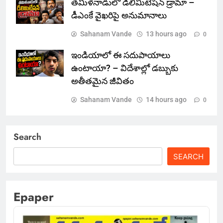
తమిళనాడులో డీలిమిటేషన్ డ్రామా –
డీఎంకే వైఖరిపై అనుమానాలు
Sahanam Vande
13 hours ago
0
ఇండియాలో‌ ఈ సదుపాయాలు
ఉంటాయా? – విదేశాల్లో డబ్బుకు
అతీతమైన జీవితం
Sahanam Vande
14 hours ago
0
Search
SEARCH
Epaper