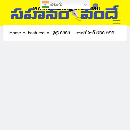
తెలుగు
www.sahanamvande.com
Home
Featured
భట్టి కిరికిరి… రాజగోపాల్ కెలికి కెలికి