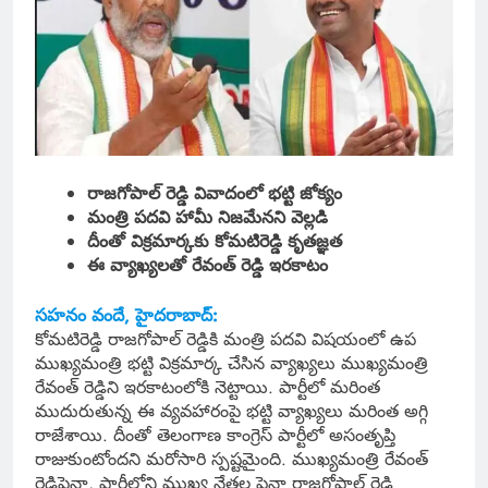
రాజగోపాల్ రెడ్డి వివాదంలో భట్టి జోక్యం
మంత్రి పదవి హామీ నిజమేనని వెల్లడి
దీంతో విక్రమార్కకు కోమటిరెడ్డి కృతజ్ఞత
ఈ వ్యాఖ్యలతో రేవంత్ రెడ్డి ఇరకాటం
సహనం వందే, హైదరాబాద్:
కోమటిరెడ్డి రాజగోపాల్ రెడ్డికి మంత్రి పదవి విషయంలో ఉప
ముఖ్యమంత్రి భట్టి విక్రమార్క చేసిన వ్యాఖ్యలు ముఖ్యమంత్రి
రేవంత్ రెడ్డిని ఇరకాటంలోకి నెట్టాయి. పార్టీలో మరింత
ముదురుతున్న ఈ వ్యవహారంపై భట్టి వ్యాఖ్యలు మరింత అగ్గి
రాజేశాయి. దీంతో తెలంగాణ కాంగ్రెస్ పార్టీలో అసంతృప్తి
రాజుకుంటోందని మరోసారి స్పష్టమైంది. ముఖ్యమంత్రి రేవంత్
రెడ్డిపైనా, పార్టీలోని ముఖ్య నేతల పైనా రాజగోపాల్ రెడ్డి