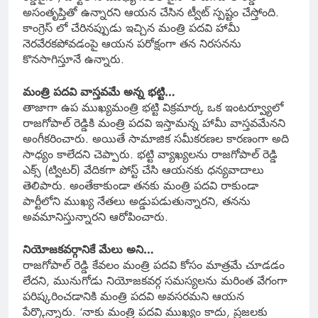
అసంతృప్తితో ఉన్నారని ఆయన చేసిన ట్వీట్ స్పష్టం చేస్తోంది.
కాంగ్రెస్ లో చేరినప్పుడు ఇచ్చిన మంత్రి పదవి హామీ
నెరవేరకపోవడంపై ఆయన పరోక్షంగా తన నిరసనను
కొనసాగిస్తూనే ఉన్నారు.
మంత్రి పదవి వాస్తవమే అన్న భట్టి…
తాజాగా ఉప ముఖ్యమంత్రి భట్టి విక్రమార్క ఒక ఇంటర్వ్యూలో
రాజగోపాల్ రెడ్డికి మంత్రి పదవి ఇస్తామన్న హామీ వాస్తవమేనని
అంగీకరించారు. అయితే సామాజిక సమీకరణల కారణంగా అది
సాధ్యం కాలేదని చెప్పారు. భట్టి వ్యాఖ్యలను రాజగోపాల్ రెడ్డి
ఎక్స్ (ట్విటర్) వేదికగా పోస్ట్ చేసి ఆయనకు ధన్యవాదాలు
తెలిపారు. అంతేకాకుండా తనకు మంత్రి పదవి రాకుండా
పార్టీలోని ముఖ్య నేతలు అడ్డుపడుతున్నారని, తనను
అవమానిస్తున్నారని ఆరోపించారు.
నియోజకవర్గానికే మేలు అని…
రాజగోపాల్ రెడ్డి కేవలం మంత్రి పదవి కోసం మాత్రమే చూడడం
లేదని, మునుగోడు నియోజకవర్గ సమస్యలను మరింత వేగంగా
పరిష్కరించడానికి మంత్రి పదవి అవసరమని ఆయన
పేర్కొన్నారు. ‘నాకు మంత్రి పదవి ముఖ్యం కాదు, ప్రజలకు