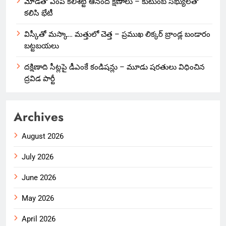
మోడీతో ఎంపీ కలిశెట్టి ఆనంద క్షణాలు – కుటుంబ సభ్యులతో
కలిసి భేటీ
విస్కీతో మస్కా… మత్తులో చెత్త – ప్రముఖ లిక్కర్ బ్రాండ్ల బండారం
బట్టబయలు
దక్షిణాది సీట్లపై డీఎంకే కండిషన్లు – మూడు షరతులు విధించిన
ద్రవిడ పార్టీ
Archives
August 2026
July 2026
June 2026
May 2026
April 2026