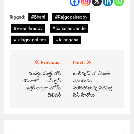
Tagged:
#Bhatti
#Rajgopalreddy
#revanthreddy
#Sahanamvande
#Telagnapolitics
#telangana
Previous:
Next:
మద్యం మత్తులోకి
టాలీవుడ్ తో రేవంత్
జొమాటో – ఆన్ లైన్
చెడుగుడు –
ఆర్డర్ ద్వారా హోమ్
వణికిపోతున్న పెద్దపెద్ద
డెలివరీ
సినీ హీరోలు