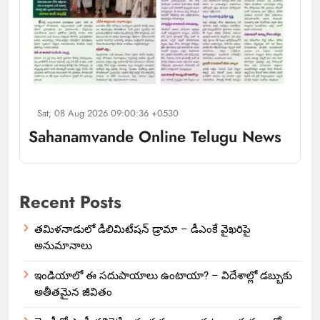
Sat, 08 Aug 2026 09:00:36 +0530
Sahanamvande Online Telugu News
Recent Posts
తమిళనాడులో డీలిమిటేషన్ డ్రామా – డీఎంకే వైఖరిపై
అనుమానాలు
ఇండియాలో‌ ఈ సదుపాయాలు ఉంటాయా? – విదేశాల్లో డబ్బుకు
అతీతమైన జీవితం