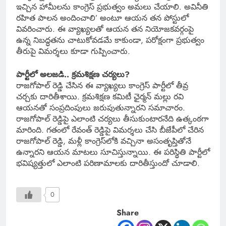
ఇచ్చిన హామీలను కాంగ్రెస్ ప్రభుత్వం అమలు చేయాలి. అవినీతి
రహిత పాలన అందించాలి’ అంటూ ఆయన తన పోస్టులో
వివరించారు. ఈ వ్యాఖ్యలతో ఆయన తన నియోజకవర్గంపై
ఉన్న నిబద్ధతను చాటుకోవడమే కాకుండా, పరోక్షంగా ప్రభుత్వం
తీరుపై విమర్శలు కూడా గుప్పించారు.
పార్టీలో అలజడి.. క్రమశిక్షణ చర్యలు?
రాజగోపాల్ రెడ్డి చేసిన ఈ వ్యాఖ్యలు కాంగ్రెస్ పార్టీలో తీవ్ర
చర్చకు దారితీశాయి. క్రమశిక్షణ కమిటీ ఛైర్మన్ మల్లు రవి
ఆయనతో సంప్రదింపులు జరుపుతున్నారని సమాచారం.
రాజగోపాల్ రెడ్డిపై ఎలాంటి చర్యలు తీసుకుంటారనేది ఉత్కంఠగా
మారింది. గతంలో రేవంత్ రెడ్డిపై విమర్శలు చేసి బీజేపీలో చేరిన
రాజగోపాల్ రెడ్డి, మళ్లీ కాంగ్రెస్‌లోకి వచ్చినా అసంతృప్తితోనే
ఉన్నారని ఆయన మాటలు సూచిస్తున్నాయి. ఈ పరిస్థితి పార్టీలో
భవిష్యత్తులో ఎలాంటి పరిణామాలకు దారితీస్తుందో చూడాలి.
0
Share