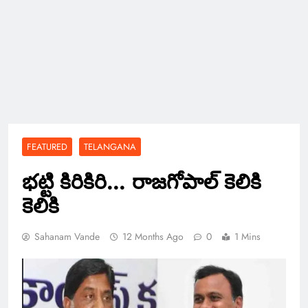
FEATURED
TELANGANA
భట్టి కిరికిరి… రాజగోపాల్ కెలికి
కెలికి
Sahanam Vande
12 Months Ago
0
1 Mins