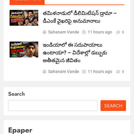
తమిళనాడులో డీలిమిటేషన్ డ్రామా –
డీఎంకే వైఖరిపై అనుమానాలు
Sahanam Vande
11 hours ago
0
ఇండియాలో‌ ఈ సదుపాయాలు
ఉంటాయా? – విదేశాల్లో డబ్బుకు
అతీతమైన జీవితం
Sahanam Vande
11 hours ago
0
Search
SEARCH
Epaper