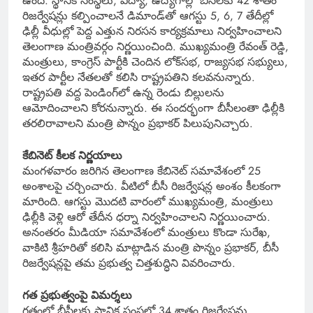
ఉంది. స్థానిక సంస్థలు, విద్యా, ఉద్యోగాల్లో బీసీలకు 42 శాతం
రిజర్వేషన్లు కల్పించాలనే డిమాండ్‌తో ఆగస్టు 5, 6, 7 తేదీల్లో
ఢిల్లీ వీధుల్లో పెద్ద ఎత్తున నిరసన కార్యక్రమాలు నిర్వహించాలని
తెలంగాణ మంత్రివర్గం నిర్ణయించింది. ముఖ్యమంత్రి రేవంత్ రెడ్డి,
మంత్రులు, కాంగ్రెస్ పార్టీకి చెందిన లోక్‌సభ, రాజ్యసభ సభ్యులు,
ఇతర పార్టీల నేతలతో కలిసి రాష్ట్రపతిని కలవనున్నారు.
రాష్ట్రపతి వద్ద పెండింగ్‌లో ఉన్న రెండు బిల్లులను
ఆమోదించాలని కోరనున్నారు. ఈ సందర్భంగా బీసీలంతా ఢిల్లీకి
తరలిరావాలని మంత్రి పొన్నం ప్రభాకర్ పిలుపునిచ్చారు.
కేబినెట్ కీలక నిర్ణయాలు
మంగళవారం జరిగిన తెలంగాణ కేబినెట్ సమావేశంలో 25
అంశాలపై చర్చించారు. వీటిలో బీసీ రిజర్వేషన్ల అంశం కీలకంగా
మారింది. ఆగస్టు మొదటి వారంలో ముఖ్యమంత్రి, మంత్రులు
ఢిల్లీకి వెళ్లి ఆరో తేదీన ధర్నా నిర్వహించాలని నిర్ణయించారు.
అనంతరం మీడియా సమావేశంలో మంత్రులు కొండా సురేఖ,
వాకిటి శ్రీహరితో కలిసి మాట్లాడిన మంత్రి పొన్నం ప్రభాకర్, బీసీ
రిజర్వేషన్లపై తమ ప్రభుత్వ చిత్తశుద్ధిని వివరించారు.
గత ప్రభుత్వంపై విమర్శలు
గతంలో బీసీలకు స్థానిక సంస్థల్లో 34 శాతం రిజర్వేషన్లు