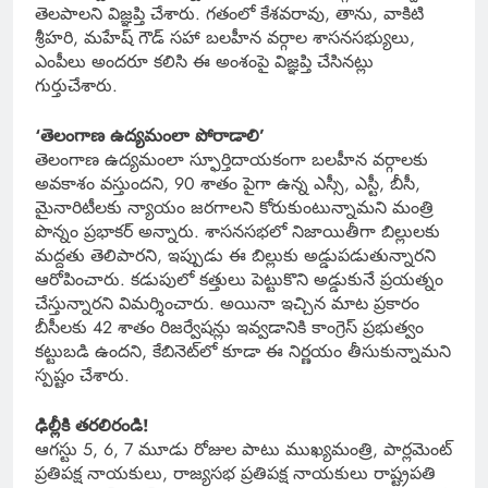
తెలపాలని విజ్ఞప్తి చేశారు. గతంలో కేశవరావు, తాను, వాకిటి
శ్రీహరి, మహేష్ గౌడ్ సహా బలహీన వర్గాల శాసనసభ్యులు,
ఎంపీలు అందరూ కలిసి ఈ అంశంపై విజ్ఞప్తి చేసినట్లు
గుర్తుచేశారు.
‘తెలంగాణ ఉద్యమంలా పోరాడాలి’
తెలంగాణ ఉద్యమంలా స్ఫూర్తిదాయకంగా బలహీన వర్గాలకు
అవకాశం వస్తుందని, 90 శాతం పైగా ఉన్న ఎస్సీ, ఎస్టీ, బీసీ,
మైనారిటీలకు న్యాయం జరగాలని కోరుకుంటున్నామని మంత్రి
పొన్నం ప్రభాకర్ అన్నారు. శాసనసభలో నిజాయితీగా బిల్లులకు
మద్దతు తెలిపారని, ఇప్పుడు ఈ బిల్లుకు అడ్డుపడుతున్నారని
ఆరోపించారు. కడుపులో కత్తులు పెట్టుకొని అడ్డుకునే ప్రయత్నం
చేస్తున్నారని విమర్శించారు. అయినా ఇచ్చిన మాట ప్రకారం
బీసీలకు 42 శాతం రిజర్వేషన్లు ఇవ్వడానికి కాంగ్రెస్ ప్రభుత్వం
కట్టుబడి ఉందని, కేబినెట్‌లో కూడా ఈ నిర్ణయం తీసుకున్నామని
స్పష్టం చేశారు.
ఢిల్లీకి తరలిరండి!
ఆగస్టు 5, 6, 7 మూడు రోజుల పాటు ముఖ్యమంత్రి, పార్లమెంట్
ప్రతిపక్ష నాయకులు, రాజ్యసభ ప్రతిపక్ష నాయకులు రాష్ట్రపతి