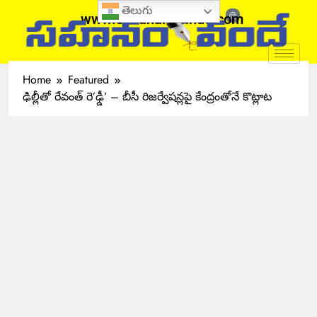
తెలుగు
www.sahanamvande.com
Home
Featured
ఢిల్లీతో రేవంత్ రె’ఢ్డీ’ – బీసీ రిజర్వేషన్లపై కేంద్రంతోనే కొట్లాట