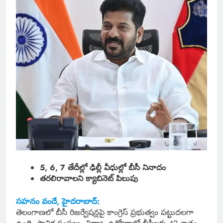
5, 6, 7 తేదీల్లో ఢిల్లీ వీధుల్లో బీసీ నినాదం
తరలిరావాలని క్యాబినెట్ పిలుపు
సహనం వందే, హైదరాబాద్:
తెలంగాణలో బీసీ రిజర్వేషన్లపై కాంగ్రెస్ ప్రభుత్వం పట్టుదలగా