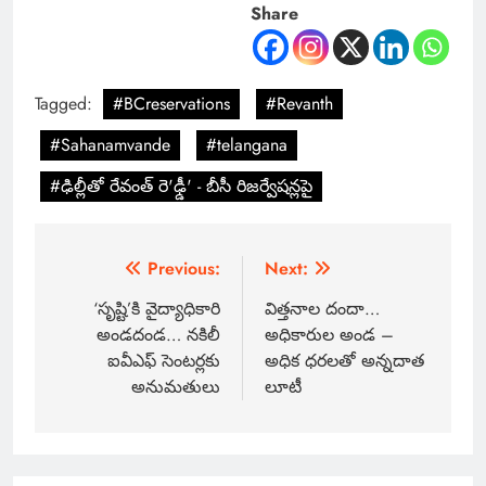
Share
Tagged:
#BCreservations
#Revanth
#Sahanamvande
#telangana
#ఢిల్లీతో రేవంత్ రె'ఢ్డీ' - బీసీ రిజర్వేషన్లపై
Previous:
Next:
‘సృష్టి’కి వైద్యాధికారి
విత్తనాల దందా…
అండదండ… నకిలీ
అధికారుల అండ –
ఐవీఎఫ్ సెంటర్లకు
అధిక ధరలతో అన్నదాత
అనుమతులు
లూటీ