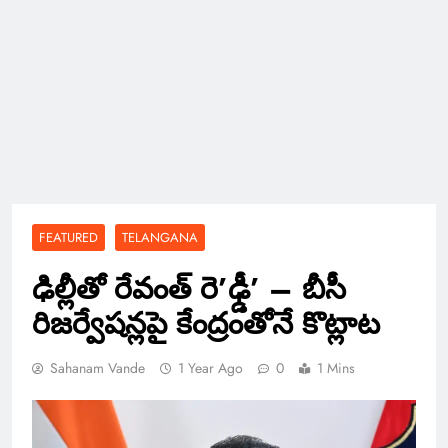
FEATURED
TELANGANA
ఢిల్లీతో రేవంత్ రె’ఢ్డీ’ – బీసీ
రిజర్వేషన్లపై కేంద్రంతోనే కొట్లాట
Sahanam Vande
1 Year Ago
0
1 Mins