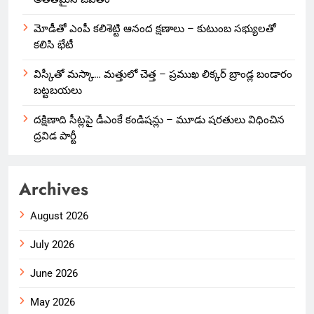
మోడీతో ఎంపీ కలిశెట్టి ఆనంద క్షణాలు – కుటుంబ సభ్యులతో
కలిసి భేటీ
విస్కీతో మస్కా… మత్తులో చెత్త – ప్రముఖ లిక్కర్ బ్రాండ్ల బండారం
బట్టబయలు
దక్షిణాది సీట్లపై డీఎంకే కండిషన్లు – మూడు షరతులు విధించిన
ద్రవిడ పార్టీ
Archives
August 2026
July 2026
June 2026
May 2026