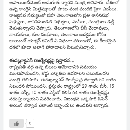
అపాయింట్‌మెంట్ అడుగుతున్నారని మంత్రి తెలిపారు. దేశంలో
ఉన్న కాంగ్రెస్ మిత్రపక్షాలతో పాటు వంద మందికి పైగా ఎంపీలు,
రాజ్యసభ సభ్యులతో సహా తెలంగాణలోని ప్రతి శాసనసభ
సభ్యులు, శాసనమండలి సభ్యులు, ఎంపీలు, మంత్రులు ఢిల్లీ
వెళుతున్నారని చెప్పారు. తెలంగాణలోని బీసీ మేధావులు,
నాయకులు, కుల సంఘాలు, తెలంగాణ ఉద్యమం కోసం
జాయింట్ యాక్షన్ కమిటీ ఏ విధంగా పోరాడారో, ఈ కీలకమైన
దశలో కూడా అలాగే పోరాడాలని పిలుపునిచ్చారు.
ఈడబ్ల్యూఎస్ రిజర్వేషన్లపై ప్రస్తావన…
రాష్ట్రపతి వద్ద ఉన్న బిల్లుల ఆమోదానికి సమయం
మించిపోతుందని, కోర్టు ఎన్నికలు జరపాలని చెబుతుందని
మంత్రి తెలిపారు. ఈడబ్ల్యూఎస్ రిజర్వేషన్ల తర్వాత 50 శాతం
నిబంధన పోయిందని, ప్రస్తుతం రాష్ట్రంలో 29 శాతం బీసీ, 15
శాతం ఎస్సీ, 10 శాతం ఎస్టీతో కలిపి 64 శాతం రిజర్వేషన్లు
నడుస్తున్నాయని వివరించారు. నిబంధన ఒక్కసారి ఓపెన్
అయిన తర్వాత ఎలాంటి ఇబ్బందులు ఉండవని అన్నారు.
0