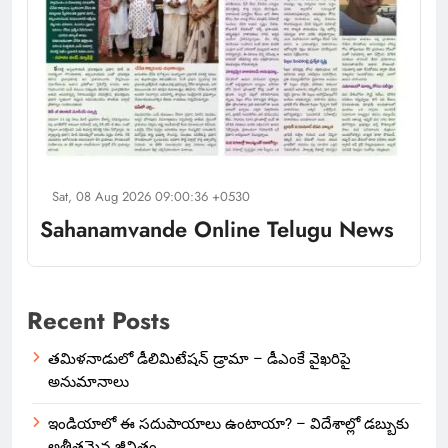
Sat, 08 Aug 2026 09:00:36 +0530
Sahanamvande Online Telugu News
Recent Posts
తమిళనాడులో డీలిమిటేషన్ డ్రామా – డీఎంకే వైఖరిపై
అనుమానాలు
ఇండియాలో‌ ఈ సదుపాయాలు ఉంటాయా? – విదేశాల్లో డబ్బుకు
అతీతమైన జీవితం