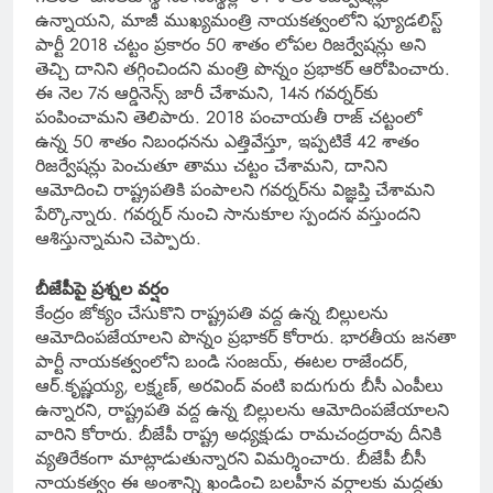
ఉన్నాయని, మాజీ ముఖ్యమంత్రి నాయకత్వంలోని ఫ్యూడలిస్ట్
పార్టీ 2018 చట్టం ప్రకారం 50 శాతం లోపల రిజర్వేషన్లు అని
తెచ్చి దానిని తగ్గించిందని మంత్రి పొన్నం ప్రభాకర్ ఆరోపించారు.
ఈ నెల 7న ఆర్డినెన్స్ జారీ చేశామని, 14న గవర్నర్‌కు
పంపించామని తెలిపారు. 2018 పంచాయతీ రాజ్ చట్టంలో
ఉన్న 50 శాతం నిబంధనను ఎత్తివేస్తూ, ఇప్పటికే 42 శాతం
రిజర్వేషన్లు పెంచుతూ తాము చట్టం చేశామని, దానిని
ఆమోదించి రాష్ట్రపతికి పంపాలని గవర్నర్‌ను విజ్ఞప్తి చేశామని
పేర్కొన్నారు. గవర్నర్ నుంచి సానుకూల స్పందన వస్తుందని
ఆశిస్తున్నామని చెప్పారు.
బీజేపీపై ప్రశ్నల వర్షం
కేంద్రం జోక్యం చేసుకొని రాష్ట్రపతి వద్ద ఉన్న బిల్లులను
ఆమోదింపజేయాలని పొన్నం ప్రభాకర్ కోరారు. భారతీయ జనతా
పార్టీ నాయకత్వంలోని బండి సంజయ్, ఈటల రాజేందర్,
ఆర్.కృష్ణయ్య, లక్ష్మణ్, అరవింద్ వంటి ఐదుగురు బీసీ ఎంపీలు
ఉన్నారని, రాష్ట్రపతి వద్ద ఉన్న బిల్లులను ఆమోదింపజేయాలని
వారిని కోరారు. బీజేపీ రాష్ట్ర అధ్యక్షుడు రామచంద్రరావు దీనికి
వ్యతిరేకంగా మాట్లాడుతున్నారని విమర్శించారు. బీజేపీ బీసీ
నాయకత్వం ఈ అంశాన్ని ఖండించి బలహీన వర్గాలకు మద్దతు