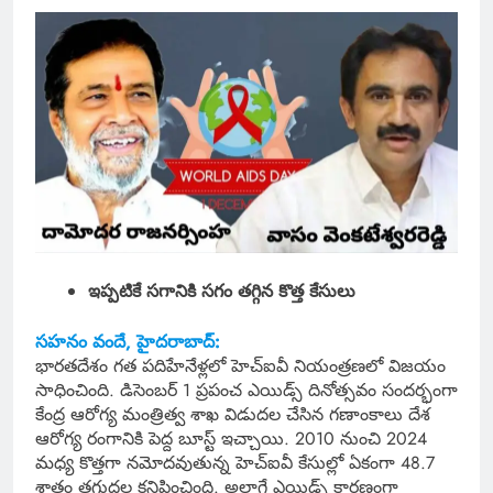
ఇప్పటికే సగానికి సగం తగ్గిన కొత్త కేసులు
సహనం వందే, హైదరాబాద్:
భారతదేశం గత పదిహేనేళ్లలో హెచ్‌ఐవీ నియంత్రణలో విజయం
సాధించింది. డిసెంబర్ 1 ప్రపంచ ఎయిడ్స్‌ దినోత్సవం సందర్భంగా
కేంద్ర ఆరోగ్య మంత్రిత్వ శాఖ విడుదల చేసిన గణాంకాలు దేశ
ఆరోగ్య రంగానికి పెద్ద బూస్ట్‌ ఇచ్చాయి. 2010 నుంచి 2024
మధ్య కొత్తగా నమోదవుతున్న హెచ్‌ఐవీ కేసుల్లో ఏకంగా 48.7
శాతం తగ్గుదల కనిపించింది. అలాగే ఎయిడ్స్ కారణంగా