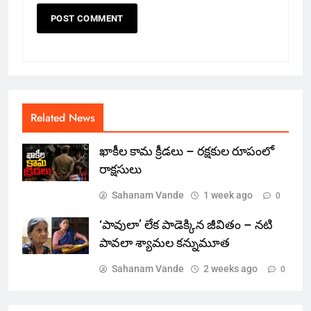
Related News
ఖాకీల కామ క్రీడలు – రక్షకుల రూపంలో
రాక్షసులు
Sahanam Vande
1 week ago
0
‘పావులా’ లేక పాడెక్కిన జీవితం – నటి
పావలా శ్యామల కన్నుమూత
Sahanam Vande
2 weeks ago
0