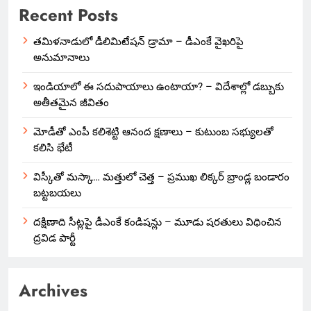
Recent Posts
తమిళనాడులో డీలిమిటేషన్ డ్రామా – డీఎంకే వైఖరిపై
అనుమానాలు
ఇండియాలో‌ ఈ సదుపాయాలు ఉంటాయా? – విదేశాల్లో డబ్బుకు
అతీతమైన జీవితం
మోడీతో ఎంపీ కలిశెట్టి ఆనంద క్షణాలు – కుటుంబ సభ్యులతో
కలిసి భేటీ
విస్కీతో మస్కా… మత్తులో చెత్త – ప్రముఖ లిక్కర్ బ్రాండ్ల బండారం
బట్టబయలు
దక్షిణాది సీట్లపై డీఎంకే కండిషన్లు – మూడు షరతులు విధించిన
ద్రవిడ పార్టీ
Archives