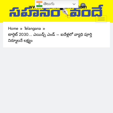
తెలుగు
www.sahanamvande.com
Home
Telangana
టార్గెట్ 2030… ఎయిడ్స్‌ ఎండ్ – ఐదేళ్లలో వ్యాధి పూర్తి
నిర్మూలనే లక్ష్యం