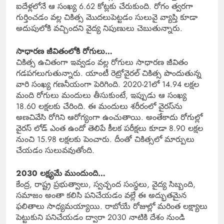
ఐదేళ్లలోనే ఆ సంఖ్య 6.62 కోట్లకు చేరుకుంది. రోగం త్వరగా
గుర్తించడం వల్ల చికిత్స మొదలుపెట్టడం సులువై వ్యాప్తి కూడా
అదుపులోకి వచ్చిందని వైద్య నిపుణులు చెబుతున్నారు.
సాధారణ జీవితంలోకి రోగులు…
చికిత్స ఉచితంగా ఇవ్వడం వల్ల రోగులు సాధారణ జీవితం
గడపగలుగుతున్నారు. యాంటీ రెట్రోవైరల్ చికిత్స పొందుతున్న
వారి సంఖ్య గణనీయంగా పెరిగింది. 2020-21లో 14.94 లక్షల
మంది రోగులు మందులు తీసుకుంటే, ఇప్పుడు ఆ సంఖ్య
18.60 లక్షలకు చేరింది. ఈ మందులు శరీరంలో వైరస్‌ను
అణచివేసి రోగిని ఆరోగ్యంగా ఉంచుతాయి. అంతేకాదు రోగుల్లో
వైరస్ లోడ్ ఎంత ఉందో తెలిపే కీలక పరీక్షలు కూడా 8.90 లక్షల
నుంచి 15.98 లక్షలకు పెంచారు. దీంతో చికిత్సలో మార్పులు
చేయడం సులువవుతోంది.
2030 లక్ష్యమే ముందుంది…
కేంద్ర, రాష్ట్ర ప్రభుత్వాలు, స్వచ్ఛంద సంస్థలు, వైద్య సిబ్బంది,
సమాజం అంతా కలిసి పనిచేయడం వల్లే ఈ అద్భుతమైన
ఫలితాలు సాధ్యమయ్యాయి. రాబోయే రోజుల్లో మరింత లక్ష్యాలు
పెట్టుకుని పనిచేయడం ద్వారా 2030 నాటికి దేశం నుండి