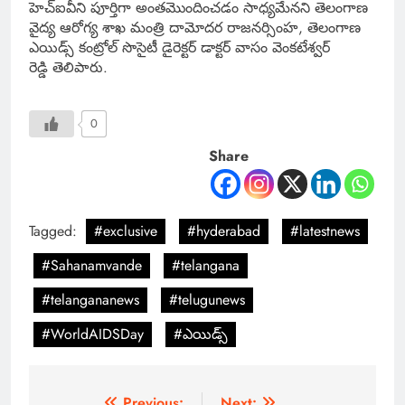
హెచ్‌ఐవీని పూర్తిగా అంతమొందించడం సాధ్యమేనని తెలంగాణ
వైద్య ఆరోగ్య శాఖ మంత్రి దామోదర రాజనర్సింహ, తెలంగాణ
ఎయిడ్స్ కంట్రోల్ సొసైటీ డైరెక్టర్ డాక్టర్ వాసం వెంకటేశ్వర్
రెడ్డి తెలిపారు.
0
Share
Tagged:
#exclusive
#hyderabad
#latestnews
#Sahanamvande
#telangana
#telangananews
#telugunews
#WorldAIDSDay
#ఎయిడ్స్‌
Previous:
Next: