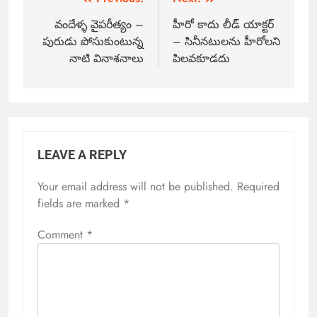
వందేళ్ళ వైపరీత్యం –
హీరో కాదు లీడ్ యాక్టర్
పురుడు పోసుకుంటున్న
– సినీనటులను హీరోలని
నాటి వినాశనాలు
పిలవకూడదు
LEAVE A REPLY
Your email address will not be published.
Required
fields are marked
*
Comment
*