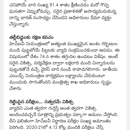
చనిపోయే వారి సంఖ్య 81.4 శాతం క్షీణించడం మరో గొప్ప
ఘనతగా చెప్పుకోవచ్చు. సరైన ప్రణాళికతో అసాధ్యమనుకున్న
దాన్ని భారత్ సుసాధ్యం చేసిందని అధికారులు ధీమా వ్యక్తం
చేస్తున్నారు.
తల్లీబిడ్డలకు రక్షణ కవచం
హెచ్‌ఐవీ నియంత్రణలో అత్యంత ముఖ్యమైన అంశం గర్భిణుల
నుండి పుట్టబోయే పిల్లలకు వ్యాధి సంక్రమించకుండా ఆపడం. ఈ
విషయంలో దేశం 74.6 శాతం తగ్గుదల ఉండటం విశేషం. అంటే
సరైన చికిత్స, పర్యవేక్షణ ద్వారా లక్షలాది మంది చిన్నారులను
పుట్టుకతోనే వచ్చే వైరస్ బారి నుండి కాపాడగలిగారు. జాతీయ
ఎయిడ్స్ నియంత్రణ కార్యక్రమం లక్ష్యాలను చేరుకుంటూ
ముందుకు సాగుతోందని మంత్రిత్వ శాఖ అధికారులు స్పష్టం
చేశారు.
రెట్టింపైన పరీక్షలు… సత్వరమే చికిత్స
వ్యాధిని ఎంత త్వరగా గుర్తిస్తే అంత త్వరగా చికిత్స
అందించవచ్చనే సూత్రాన్ని ప్రభుత్వం పక్కాగా అమలు చేస్తోంది.
దీని ఫలితంగా హెచ్‌ఐవీ నిర్ధారణ పరీక్షల సంఖ్య అమాంతం
పెరిగింది. 2020-21లో 4.13 కోట్ల మందికి పరీక్షలు చేస్తే,