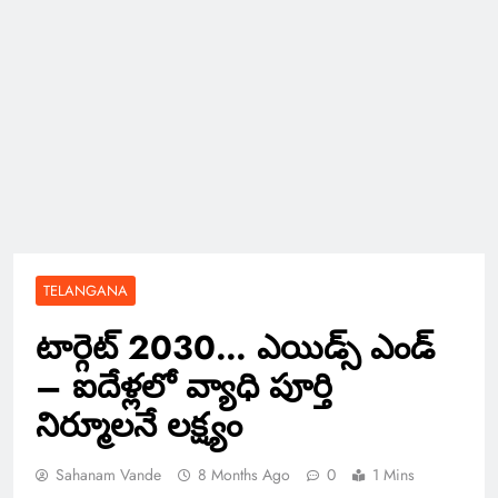
TELANGANA
టార్గెట్ 2030… ఎయిడ్స్‌ ఎండ్
– ఐదేళ్లలో వ్యాధి పూర్తి
నిర్మూలనే లక్ష్యం
Sahanam Vande
8 Months Ago
0
1 Mins