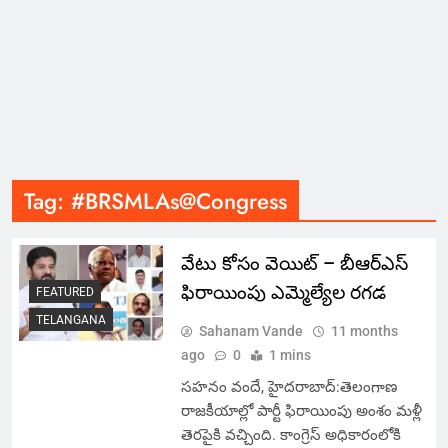
Tag:
#BRSMLAs@Congress
వేటు కోసం వెయిట్ – బీఆర్ఎస్
ఫిరాయింపు ఎమ్మెల్యేల రగడ
FEATURED
TELANGANA
Sahanam Vande
11 months
ago
0
1 mins
సహనం వందే, హైదరాబాద్:తెలంగాణ
రాజకీయాల్లో పార్టీ ఫిరాయింపు అంశం మళ్లీ
తెరపైకి వచ్చింది. కాంగ్రెస్ అధికారంలోకి