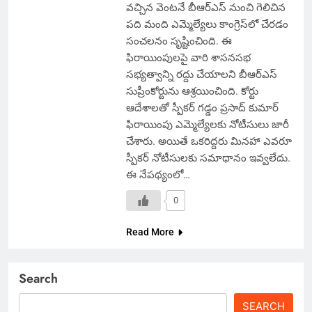
వచ్చిన వెంటనే బీఆర్ఎస్ నుంచి గెలిచిన
పది మంది ఎమ్మెల్యేలు కాంగ్రెస్‌లో చేరడం
సంచలనం సృష్టించింది. ఈ
ఫిరాయింపులపై వారి శాసనసభ
సభ్యత్వాన్ని రద్దు చేయాలని బీఆర్ఎస్
సుప్రీంకోర్టును ఆశ్రయించింది. కోర్టు
ఆదేశాలతో స్పీకర్ గడ్డం ప్రసాద్ కుమార్
ఫిరాయింపు ఎమ్మెల్యేలకు నోటీసులు జారీ
చేశారు. అయితే ఒకరిద్దరు మినహా ఎవరూ
స్పీకర్ నోటీసులకు సమాధానం ఇవ్వలేదు.
ఈ నేపథ్యంలో…
0
Read More
Search
SEARCH