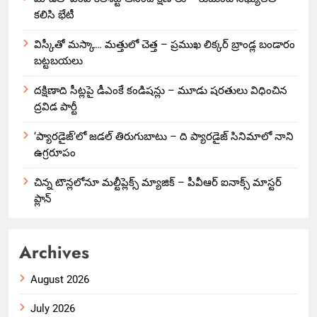
కలిసి భేటీ
విస్కీతో మస్కా… మత్తులో చెత్త – ప్రముఖ లిక్కర్ బ్రాండ్ల బండారం
బట్టబయలు
దక్షిణాది సీట్లపై డీఎంకే కండిషన్లు – మూడు షరతులు విధించిన
ద్రవిడ పార్టీ
‘ప్యారడైజ్’లో జడల్ తిరుగుబాటు – ది ప్యారడైజ్ సినిమాలో నాని
ఉగ్రరూపం
చిన్న టౌన్లలోనూ మల్టీప్లెక్స్‌ మ్యాజిక్ – పీవీఆర్ ఐనాక్స్ మాస్టర్
ప్లాన్
Archives
August 2026
July 2026