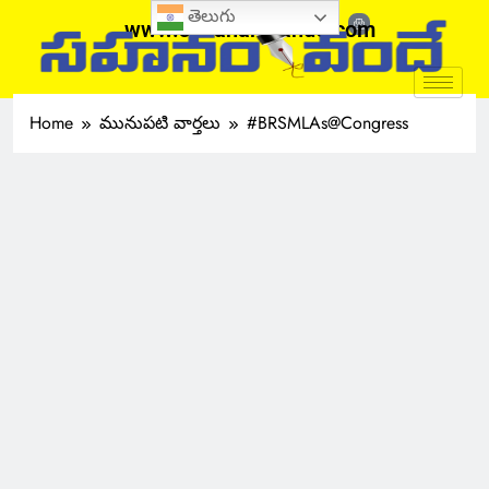
తెలుగు
www.sahanamvande.com
Home
మునుపటి వార్తలు
#BRSMLAs@Congress