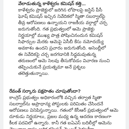
వేలాడుతున్న కాళేశ్వరం కమిషన్ కత్తి…
కాళేశ్వరం ప్రాజెక్టులో జరిగిన లోపాలపై జస్టిస్ పీసీ
ఘోష్ కమిషన్ ఇచ్చిన నివేదికలో స్మితా సబర్వాల్‌పై
తీవ్ర ఆరోపణలు ఉన్నాయని రాజకీయ వర్గాల్లో చర్చ
జరుగుతోంది. గత ప్రభుత్వంలో ఆమె ప్రాజెక్టు
నిర్ణయాల్లో ముఖ్య పాత్ర పోషించినందున కమిషన్
సిఫార్సుల మేరకు ఆమెపై ఏసీబీ కేసు నమోదయ్యే
అవకాశం ఉందని ప్రచారం జరుగుతోంది. అసెంబ్లీలో
ఈ నివేదికపై చర్చ జరగడానికి సిద్ధమవుతున్న
తరుణంలో ఆమె సెలవు తీసుకోవడం విచారణ నుంచి
తప్పించుకునే ప్రయత్నమా అనే ప్రశ్నలు
తలెత్తుతున్నాయి.
రేవంత్ సర్కారు పక్షపాతం చూపుతోందా?
కాంగ్రెస్ ప్రభుత్వం అధికారంలోకి వచ్చిన తర్వాత స్మితా
సబర్వాల్‌ను అప్రాధాన్య పోస్టులకు పరిమితం చేసిందనే
ఆరోపణలు వినిపిస్తున్నాయి. గతంలో కేసీఆర్ ప్రభుత్వంలో ఆమె
దూకుడు నిర్ణయాలు, ప్రజల మధ్య ఉన్న ఆదరణ కారణంగా
కీలక పదవిలో ఉన్నారు. కానీ గత ఐఏఎస్ బదిలీల్లో ఆమెను