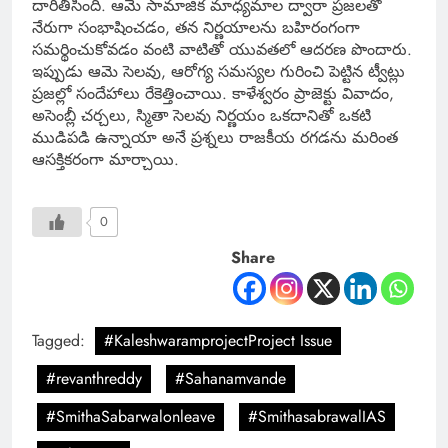
దారితీసింది. ఆమె సామాజిక మాధ్యమాల ద్వారా ప్రజలతో
నేరుగా సంభాషించడం, తన నిర్ణయాలను బహిరంగంగా
సమర్థించుకోవడం వంటి వాటితో యువతలో ఆదరణ పొందారు.
ఇప్పుడు ఆమె సెలవు, ఆరోగ్య సమస్యల గురించి పెట్టిన ట్వీట్లు
ప్రజల్లో సందేహాలు రేకెత్తించాయి. కాళేశ్వరం ప్రాజెక్టు వివాదం,
అసెంబ్లీ చర్చలు, స్మితా సెలవు నిర్ణయం ఒకదానితో ఒకటి
ముడిపడి ఉన్నాయా అనే ప్రశ్నలు రాజకీయ రగడను మరింత
ఆసక్తికరంగా మార్చాయి.
0
Share
Tagged:
#KaleshwaramprojectProject Issue
#revanthreddy
#Sahanamvande
#SmithaSabarwalonleave
#SmithasabrawalIAS