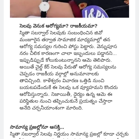
సెలవు వెనుక ఆరోగ్యమా? రాజకీయమా?
స్మితా సబర్వాల్ సెలవుకు సంబంధించిన జివో
మంజూరైన తర్వాత సామాజిక మాధ్యమాల్లో తన
ఆరోగ్య సమస్యల గురించి పోస్టు పెట్టారు. వెన్నుపూస
నరం చీలిక కారణంగా చాలా ఇబ్బందులు పడ్డానని…
ఇప్పుడిప్పుడే కోలుకుంటున్నానని ఆమె తెలిపారు.
అయితే చైల్డ్ కేర్ సెలవు పేరుతో ఆరోగ్య సమస్యలను
చెప్పడం రాజకీయ వర్గాల్లో అనుమానాలకు
తావిచ్చింది. కాళేశ్వరం విచారణ ఒత్తిడి నుంచి
బయటపడేందుకే ఈ సెలవు ఒక వ్యూహమని కొందరు
ఆరోపిస్తున్నారు. నిజాయితీ, ధైర్యం ఉన్న ఆమె ఈ
పరిస్థితుల నుంచి తప్పించుకునే ప్రయత్నం చేస్తారా
అనేది చర్చనీయాంశంగా మారింది.
సామాన్య ప్రజల్లోనూ ఆసక్తి…
స్మితా సబర్వాల్ సెలవు నిర్ణయం సామాన్య ప్రజల్లో కూడా చర్చకు