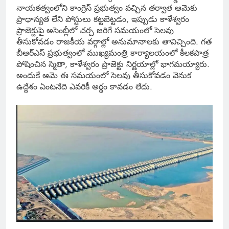
నాయకత్వంలోని కాంగ్రెస్ ప్రభుత్వం వచ్చిన తర్వాత ఆమెకు
ప్రాధాన్యత లేని పోస్టులు కట్టబెట్టడం, ఇప్పుడు కాళేశ్వరం
ప్రాజెక్టుపై అసెంబ్లీలో చర్చ జరిగే సమయంలో సెలవు
తీసుకోవడం రాజకీయ వర్గాల్లో అనుమానాలకు తావిచ్చింది. గత
బీఆర్ఎస్ ప్రభుత్వంలో ముఖ్యమంత్రి కార్యాలయంలో కీలకపాత్ర
పోషించిన స్మితా, కాళేశ్వరం ప్రాజెక్టు నిర్ణయాల్లో భాగమయ్యారు.
అందుకే ఆమె ఈ సమయంలో సెలవు తీసుకోవడం వెనుక
ఉద్దేశం ఏంటనేది ఎవరికీ అర్థం కావడం లేదు.