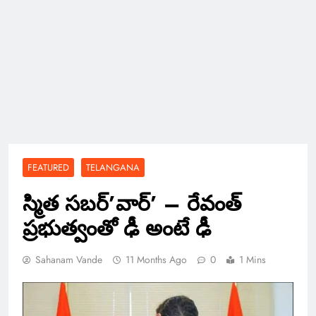
FEATURED
TELANGANA
స్మిత సబర్’వార్’ – రేవంత్
ప్రభుత్వంతో ఢీ అంటే ఢీ
Sahanam Vande
11 Months Ago
0
1 Mins