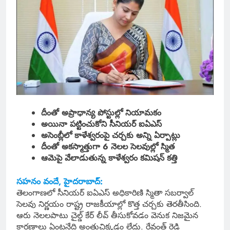
దీంతో అప్రాధాన్య పోస్టుల్లో నియామకం
అయినా పట్టించుకోని సీనియర్ ఐఏఎస్
అసెంబ్లీలో కాళేశ్వరంపై చర్చకు అన్ని ఏర్పాట్లు
దీంతో అకస్మాత్తుగా 6 నెలల సెలవుల్లో స్మిత
ఆమెపై వేలాడుతున్న కాళేశ్వరం కమిషన్ కత్తి
సహనం వందే, హైదరాబాద్:
తెలంగాణలో సీనియర్ ఐఏఎస్ అధికారిణి స్మితా సబర్వాల్
సెలవు నిర్ణయం రాష్ట్ర రాజకీయాల్లో కొత్త చర్చకు తెరతీసింది.
ఆరు నెలలపాటు చైల్డ్ కేర్ లీవ్ తీసుకోవడం వెనుక నిజమైన
కారణాలు ఏంటనేది అంతుచిక్కడం లేదు. రేవంత్ రెడ్డి