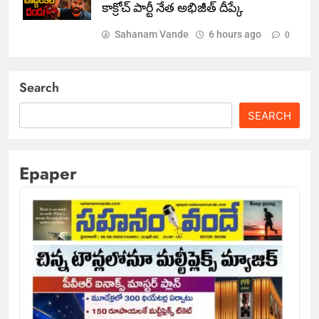
కాక్రోచ్ పార్టీ నేత అభిజీత్ దీప్కే
Sahanam Vande
6 hours ago
0
Search
SEARCH
Epaper