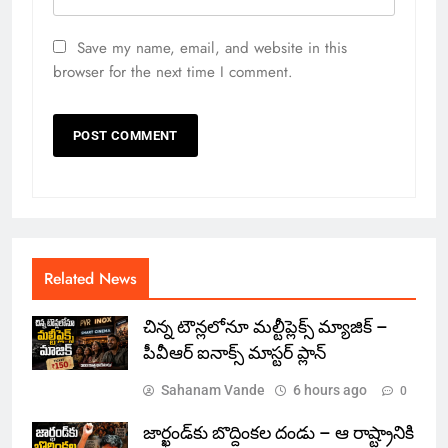
Save my name, email, and website in this
browser for the next time I comment.
Related News
చిన్న టౌన్లలోనూ మల్టీప్లెక్స్‌ మ్యాజిక్ –
పీవీఆర్ ఐనాక్స్ మాస్టర్ ప్లాన్
Sahanam Vande
6 hours ago
0
జార్ఖండ్‌కు బొద్దింకల దండు – ఆ రాష్ట్రానికి