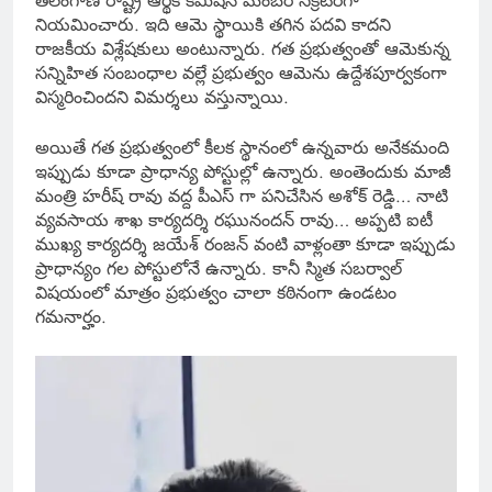
తెలంగాణ రాష్ట్ర ఆర్థిక కమిషన్ మెంబర్ సెక్రటరీగా
నియమించారు. ఇది ఆమె స్థాయికి తగిన పదవి కాదని
రాజకీయ విశ్లేషకులు అంటున్నారు. గత ప్రభుత్వంతో ఆమెకున్న
సన్నిహిత సంబంధాల వల్లే ప్రభుత్వం ఆమెను ఉద్దేశపూర్వకంగా
విస్మరించిందని విమర్శలు వస్తున్నాయి.
అయితే గత ప్రభుత్వంలో కీలక స్థానంలో ఉన్నవారు అనేకమంది
ఇప్పుడు కూడా ప్రాధాన్య పోస్టుల్లో ఉన్నారు. అంతెందుకు మాజీ
మంత్రి హరీష్ రావు వద్ద పీఎస్ గా పనిచేసిన అశోక్ రెడ్డి… నాటి
వ్యవసాయ శాఖ కార్యదర్శి రఘునందన్ రావు… అప్పటి ఐటీ
ముఖ్య కార్యదర్శి జయేశ్ రంజన్ వంటి వాళ్లంతా కూడా ఇప్పుడు
ప్రాధాన్యం గల పోస్టులోనే ఉన్నారు. కానీ స్మిత సబర్వాల్
విషయంలో మాత్రం ప్రభుత్వం చాలా కఠినంగా ఉండటం
గమనార్హం.