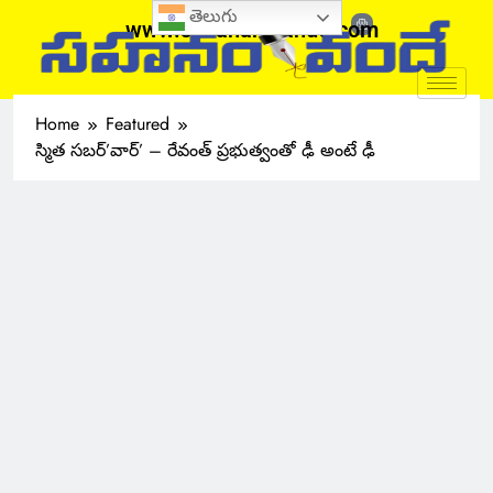
తెలుగు
www.sahanamvande.com
Home
Featured
స్మిత సబర్’వార్’ – రేవంత్ ప్రభుత్వంతో ఢీ అంటే ఢీ