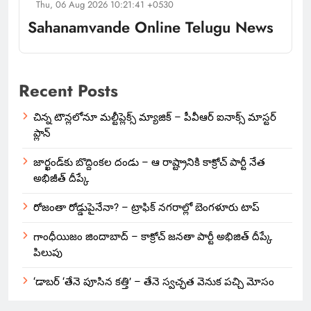
Thu, 06 Aug 2026 10:21:41 +0530
Sahanamvande Online Telugu News
Recent Posts
చిన్న టౌన్లలోనూ మల్టీప్లెక్స్‌ మ్యాజిక్ – పీవీఆర్ ఐనాక్స్ మాస్టర్
ప్లాన్
జార్ఖండ్‌కు బొద్దింకల దండు – ఆ రాష్ట్రానికి కాక్రోచ్ పార్టీ నేత
అభిజీత్ దీప్కే
రోజంతా రోడ్డుపైనేనా? – ట్రాఫిక్ నగరాల్లో బెంగళూరు టాప్
గాంధీయిజం జిందాబాద్ – కాక్రోచ్ జనతా పార్టీ అభిజిత్ దీప్కే
పిలుపు
‘డాబర్ ‘తేనె పూసిన కత్తి’ – తేనె స్వచ్ఛత వెనుక పచ్చి మోసం