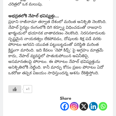
చరిత్రలో ఒక మలుపు.
అభద్రతలోకి నేపాల్ భవిష్యత్తు…
ప్రధాని రాజీనామా తర్వాత దేశంలో మరింత అనిశ్చితి నెలకొంది.
నేపాల్ సైన్యం రంగంలోకి దిగి కర్ఫ్యూ విధించడంతో రాజధాని
ఖాఠ్మండులో భయానక వాతావరణం నెలకొంది. నిరసనకారులకు
స్పష్టమైన నాయకత్వం లేకపోవడం, దోషులకు శిక్ష పడే వరకు
పోరాటం ఆగదని యువత పట్టుబట్టడంతో పరిస్థితి మరింత
క్లిష్టంగా మారింది. ఇది కేవలం ‘నెపో కిడ్స్’ పై ఆగ్రహం మాత్రమే
కాదు, నేపాల్ వ్యవస్థలో పాతుకుపోయిన అవినీతిపై,
అసమానతలపై పోరాటం. ఈ పోరాటం నేపాల్‌ భవిష్యత్తును
అనిశ్చితిలోకి నెట్టింది. కానీ మార్పు కోసం ప్రజల పోరాటం ఏదో
ఒకరోజు తప్పక విజయం సాధిస్తుందన్న ఆశను రేకెత్తిస్తోంది.
+1
Share