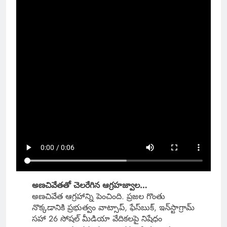
అణచివేతతో చెలరేగిన ఆగ్రహజ్వాల…
అణచివేత ఆగ్రహాన్ని పెంచింది. ప్రజల గొంతు
నొక్కడానికి ప్రభుత్వం వాట్సాప్, ఫేస్‌బుక్, ఇన్‌స్టాగ్రామ్
సహా 26 సోషల్ మీడియా వేదికలపై నిషేధం