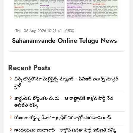
Thu, 06 Aug 2026 10:21:41 +0530
Sahanamvande Online Telugu News
Recent Posts
చిన్న టౌన్లలోనూ మల్టీప్లెక్స్‌ మ్యాజిక్ – పీవీఆర్ ఐనాక్స్ మాస్టర్
ప్లాన్
జార్ఖండ్‌కు బొద్దింకల దండు – ఆ రాష్ట్రానికి కాక్రోచ్ పార్టీ నేత
అభిజీత్ దీప్కే
రోజంతా రోడ్డుపైనేనా? – ట్రాఫిక్ నగరాల్లో బెంగళూరు టాప్
గాంధీయిజం జిందాబాద్ – కాక్రోచ్ జనతా పార్టీ అభిజిత్ దీప్కే