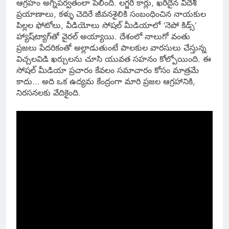
ఆగ్రహం అగ్నిపర్వతంలా పేలింది. లగ్జరీ కార్లు, ఖరీదైన విదేశీ
ప్రయాణాలు, కళ్ళు చెదిరే జీవనశైలికి సంబంధించిన నాయకుల
పిల్లల ఫోటోలు, వీడియోలు సోషల్ మీడియాలో ‘నెపో కిడ్స్’
హ్యాష్‌ట్యాగ్‌తో వైరల్ అయ్యాయి. దేశంలో నాలుగో వంతు
ప్రజలు పేదరికంతో అల్లాడుతుంటే పాలకుల వారసులు చేస్తున్న
విచ్చలవిడి ఖర్చులను చూసి యువత సహనం కోల్పోయింది. ఈ
సోషల్ మీడియా ప్రచారం కేవలం సమాచారం కోసం మాత్రమే
కాదు… అది ఒక ఉద్యమ కేంద్రంగా మారి ప్రజల ఆగ్రహానికి,
నిరసనలకు వేదికైంది.