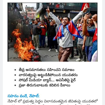
తీవ్ర అసమానతలు సహించని సమాజం
వారసత్వంపై అట్టుడికిపోయిన యువతరం
సోషల్ మీడియా బ్యాన్… అవినీతిపై ఫైర్
ప్రజా తిరుగుబాటుకు కదిలిన పీఠాలు
సహనం వందే, నేపాల్:
నేపాల్‌ లో ప్రభుత్వ పెద్దల విలాసవంతమైన జీవితంపై యువతలో