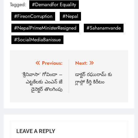
Tagged:
#Demandfor Equality
#FireonCorruption
#Nepal
#NepalPrimeMinisterResigned
#Sahanamvande
#SocialMediaBanissue
Previous:
Next:
‘శ్రీనివాసా’ గోవిందా –
డాక్టర్‌ రఘురామ్‌ కు
ఎట్టకేలకు ఎంఎన్ జే
గ్లాస్గో కీర్తి కిరీటం
డైరెక్టర్ తొలగింపు
LEAVE A REPLY