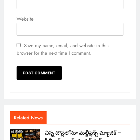
Website
Save my name, email, and website in this
browser for the next time I comment.
Related News
చిన్న టౌన్లలోనూ మల్టీప్లెక్స్‌ మ్యాజిక్ –