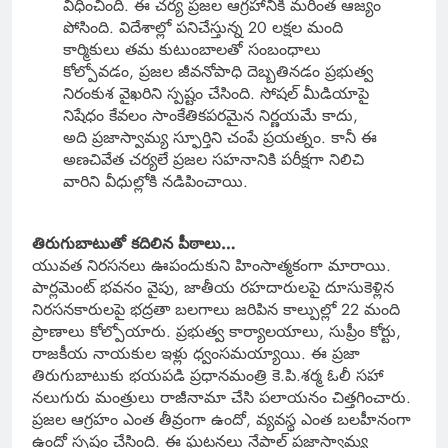
విధించింది. ఈ చర్య ప్రజల ఆగ్రహానికి మరింత ఆజ్యం
పోసింది. విదేశాల్లో పనిచేస్తున్న 20 లక్షల మంది
కార్మికులు తమ కుటుంబాలతో సంబంధాలు
కోల్పోవడం, ప్రజల జీవనోపాధి దెబ్బతినడం ప్రభుత్వ
నిరంకుశ వైఖరిని స్పష్టం చేసింది. సోషల్ మీడియాపై
నిషేధం కేవలం సాంకేతికపరమైన నిర్ణయమే కాదు,
అది ప్రజాస్వామ్య స్ఫూర్తిని చంపే ప్రయత్నం. కానీ ఈ
అణచివేత చర్యలే ప్రజల సహనానికి పరీక్షగా నిలిచి
వారిని వీధుల్లోకి నడిపించాయి.
తిరుగుబాటుతో కదిలిన పీఠాలు…
యువత నిరసనలు ఊపందుకుని హింసాత్మకంగా మారాయి.
పార్లమెంట్ భవనం వైపు, జాతీయ రహదారులపై దూసుకెళ్లిన
నిరసనకారులపై భద్రతా బలగాలు జరిపిన కాల్పుల్లో 22 మంది
ప్రాణాలు కోల్పోయారు. ప్రభుత్వ కార్యాలయాలు, సుప్రీం కోర్టు,
రాజకీయ నాయకుల ఇళ్లు ధ్వంసమయ్యాయి. ఈ ప్రజా
తిరుగుబాటుకు భయపడి ప్రధానమంత్రి కె.పి.శర్మ ఓలీ సహా
నలుగురు మంత్రులు రాజీనామా చేసి పలాయనం చిత్తగించారు.
ప్రజల ఆగ్రహం ఎంత తీవ్రంగా ఉందో, వ్యవస్థ ఎంత బలహీనంగా
ఉందో స్పష్టం చేసింది. ఈ ఘటనలు నేపాల్ ప్రజాస్వామ్య