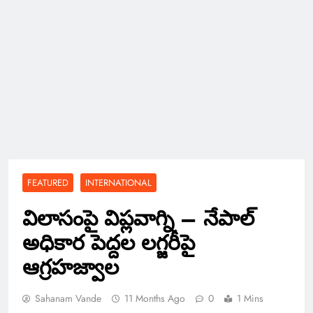
FEATURED
INTERNATIONAL
విలాసంపై విప్లవాగ్ని – నేపాల్
అధికార పెద్దల లగ్జరీపై
ఆగ్రహజ్వాల
Sahanam Vande
11 Months Ago
0
1 Mins