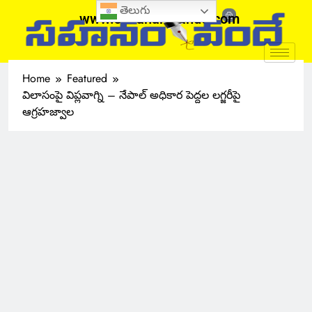
తెలుగు
www.sahanamvande.com
Home
Featured
విలాసంపై విప్లవాగ్ని – నేపాల్ అధికార పెద్దల లగ్జరీపై
ఆగ్రహజ్వాల