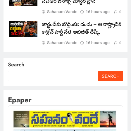
పీవీఆర్ ఐనాక్స్ మాస్టర్ ప్లాన్
Sahanam Vande
16 hours ago
0
జార్ఖండ్‌కు బొద్దింకల దండు – ఆ రాష్ట్రానికి
కాక్రోచ్ పార్టీ నేత అభిజీత్ దీప్కే
Sahanam Vande
16 hours ago
0
Search
SEARCH
Epaper