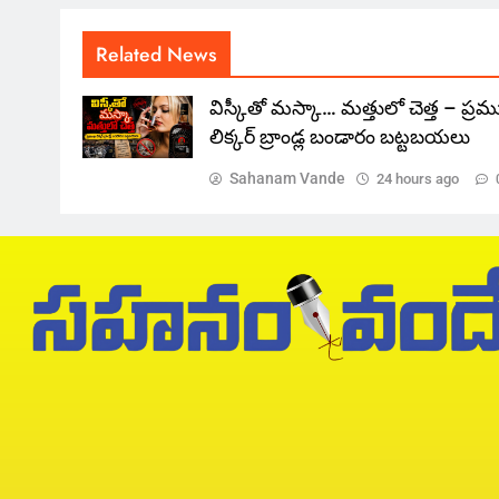
Related News
విస్కీతో మస్కా… మత్తులో చెత్త – ప్ర
లిక్కర్ బ్రాండ్ల బండారం బట్టబయలు
Sahanam Vande
24 hours ago