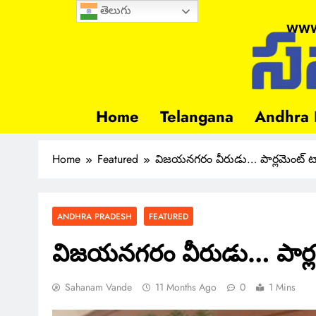
తెలుగు
www
Home
Telangana
Andhra 
Home
Featured
విజయనగరం వీరుడు… పార్లమెంట్ ట
ANDHRA PRADESH
FEATURED
విజయనగరం వీరుడు… పార్ల
Sahanam Vande
11 Months Ago
0
1 Mins