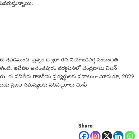
ుపరుస్తున్నాయి.
పయోగపడనుంది. ప్రశ్నల ద్వారా తన నియోజకవర్గ సంబంధిత
 పెరిగింది. ఇటీవల అనంతపురం పర్యటనలో చంద్రబాబు విజన్
కటించారు. ఈ పనితీరు రాజకీయ ప్రత్యర్ధులకు సవాలుగా మారుతూ, 2029
ాయుడు ప్రజల సమస్యలకు పరిష్కారాలు చూపి
Share