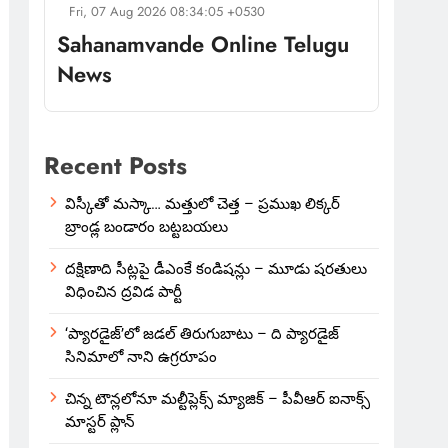
Fri, 07 Aug 2026 08:34:05 +0530
Sahanamvande Online Telugu
News
Recent Posts
విస్కీతో మస్కా… మత్తులో చెత్త – ప్రముఖ లిక్కర్
బ్రాండ్ల బండారం బట్టబయలు
దక్షిణాది సీట్లపై డీఎంకే కండిషన్లు – మూడు షరతులు
విధించిన ద్రవిడ పార్టీ
‘ప్యారడైజ్’లో జడల్ తిరుగుబాటు – ది ప్యారడైజ్
సినిమాలో నాని ఉగ్రరూపం
చిన్న టౌన్లలోనూ మల్టీప్లెక్స్‌ మ్యాజిక్ – పీవీఆర్ ఐనాక్స్
మాస్టర్ ప్లాన్