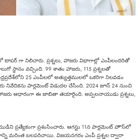
ాపర్ గా నిలిచారు. ప్రశ్నలు, హాజరు విభాగాల్లో ఎంపీలందరితో
ాలుగో స్థానం వచ్చింది. 99 శాతం హాజరు, 115 ప్రశ్నలతో
్రప్రదేశ్‌లోని 25 ఎంపీలలో అత్యుత్తములలో ఒకరిగా నిలవడం
నితీరు నివేదికను పార్లమెంట్ విడుదల చేసింది. 2024 జూన్ 24 నుంచి
లు, హాజరు ఆధారంగా ఈ జాబితా తయారైంది. అప్పలనాయుడు ప్రశ్నలు,
డిని ప్రత్యేకంగా ప్రశంసించారు. ఆగస్టు 11న పార్లమెంట్ హౌస్‌లో
న్ని మరింత బలపరిచాయి. విజయనగరం ఎంపీ ప్రశ్నల ద్వారా