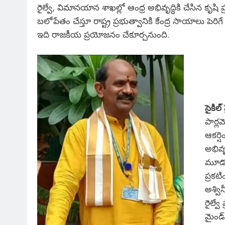
రైల్వే, విమానయాన శాఖల్లో ఆంధ్ర అభివృద్ధికి చేసిన కృషి ప్
బలోపేతం చేస్తూ రాష్ట్ర ప్రభుత్వానికి కేంద్ర సాయాలు పెరిగ
ఇది రాజకీయ ప్రయోజనం చేకూర్చనుంది.
సైకిల
పార్లమ
ఆకర్ష
అభివృ
మూడోస
ప్రకట
అశ్విన
రైల్వే
మైండ్‌