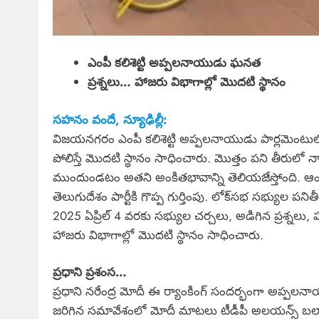
ఎంపీ కలిశెట్టి అప్పలనాయుడు ఘనత
ప్రశ్నలు… హాజరు విభాగాల్లో మొదటి స్థానం
సహనం వందే, న్యూఢిల్లీ:
విజయనగరం ఎంపీ కలిశెట్టి అప్పలనాయుడు పార్లమెంటులో ట
పోలిస్తే మొదటి స్థానం సాధించారు. మొత్తం పని తీరులో న
ముందుండటం అతని అంకితభావాన్ని తెలియజేస్తోంది. ఆంధ
తెలుగుదేశం పార్టీకి గొప్ప గుర్తింపు. లోక్‌సభ సభ్యుల ప
2025 ఏప్రిల్ 4 వరకు సభ్యుల చర్చలు, అడిగిన ప్రశ్న
హాజరు విభాగాల్లో మొదటి స్థానం సాధించారు.
ప్రధాని ప్రశంస…
ప్రధాని నరేంద్ర మోదీ ఈ ర్యాంకింగ్ సందర్భంగా అప్పలనాయు
జరిగిన సమావేశంలో మోదీ మాటలు టీడీపీ అలయన్స్ బలా