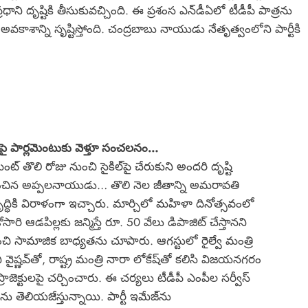
రధాని దృష్టికి తీసుకువచ్చింది. ఈ ప్రశంస ఎన్‌డీఏలో టీడీపీ పాత్రను
ే అవకాశాన్ని సృష్టిస్తోంది. చంద్రబాబు నాయుడు నేతృత్వంలోని పార్టీకి
్ పై పార్లమెంటుకు వెళ్తూ సంచలనం…
ెంట్ తొలి రోజు నుంచి సైకిల్‌పై చేరుకుని అందరి దృష్టి
ించిన అప్పలనాయుడు… తొలి నెల జీతాన్ని అమరావతి
ద్ధికి విరాళంగా ఇచ్చారు. మార్చిలో మహిళా దినోత్సవంలో
ారి ఆడపిల్లకు జన్మిస్తే రూ. 50 వేలు డిపాజిట్ చేస్తానని
ించి సామాజిక బాధ్యతను చూపారు. ఆగస్టులో రైల్వే మంత్రి
ీ వైష్ణవ్‌తో, రాష్ట్ర మంత్రి నారా లోకేష్‌తో కలిసి విజయనగరం
 ప్రాజెక్టులపై చర్చించారు. ఈ చర్యలు టీడీపీ ఎంపీల సర్వీస్
ను తెలియజేస్తున్నాయి. పార్టీ ఇమేజ్‌ను