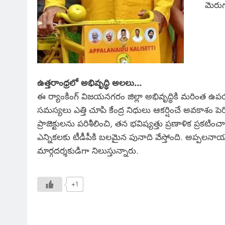
మెరుగ
ఉత్తరాంధ్రలో అభివృద్ధి అలలు…
ఈ ర్యాంకింగ్ విజయనగరం జిల్లా అభివృద్ధికి మరింత ఉ
సమస్యలు ఎత్తి చూపి కేంద్ర నిధులు ఆకర్షించే అవకాశం
ప్రాజెక్టులను పరిశీలించి, తన భవిష్యత్తు ప్రణాళిక ప్ర
ఎన్నికలకు టీడీపీకి బలమైన పునాది వేస్తోంది. అప్పలన
మార్గదర్శకుడిగా నిలుస్తున్నారు.
+1