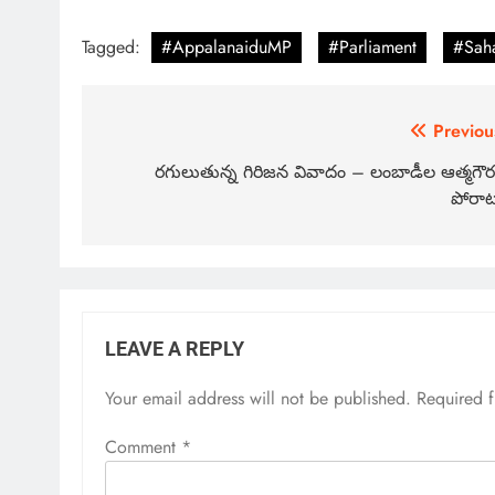
Tagged:
#AppalanaiduMP
#Parliament
#Sah
Previou
రగులుతున్న గిరిజన వివాదం – లంబాడీల ఆత్మగౌ
పోరా
LEAVE A REPLY
Your email address will not be published.
Required 
Comment
*