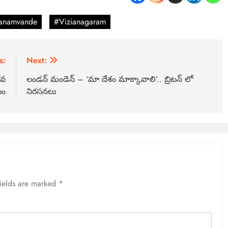
anamvande
#Vizianagaram
s:
Next:
రవ
లండన్ మండెన్ – ‘మా దేశం మాక్కావాలి’.. బ్రిటన్ లో
టం
నిరసనలు
fields are marked
*