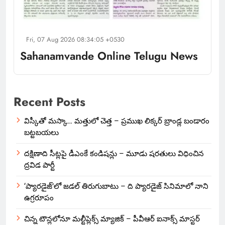
Fri, 07 Aug 2026 08:34:05 +0530
Sahanamvande Online Telugu News
Recent Posts
విస్కీతో మస్కా… మత్తులో చెత్త – ప్రముఖ లిక్కర్ బ్రాండ్ల బండారం
బట్టబయలు
దక్షిణాది సీట్లపై డీఎంకే కండిషన్లు – మూడు షరతులు విధించిన
ద్రవిడ పార్టీ
‘ప్యారడైజ్’లో జడల్ తిరుగుబాటు – ది ప్యారడైజ్ సినిమాలో నాని
ఉగ్రరూపం
చిన్న టౌన్లలోనూ మల్టీప్లెక్స్‌ మ్యాజిక్ – పీవీఆర్ ఐనాక్స్ మాస్టర్