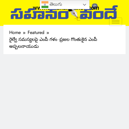
తెలుగు
www.sahanamvande.com
Home
Featured
రైల్వే సమస్యలపై ఎంపీ గళం -ప్రజల గొంతుకైన ఎంపీ
అప్పలనాయుడు