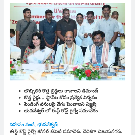
బొబ్బిలికి కొత్త బ్రిడ్జిలు కావాలని డిమాండ్
కొత్త రైళ్లు… స్టాప్‌ల కోసం ప్రత్యేక విన్నపం
పెండింగ్ పనులపై వేగం పెంచాలని విజ్ఞప్తి
భువనేశ్వర్ లో ఈస్ట్ కోస్ట్ రైల్వే సమావేశం
సహనం వందే, భువనేశ్వర్:
ఈస్ట్ కోస్ట్ రైల్వే జోనల్ కమిటీ సమావేశం వేదికగా విజయనగరం