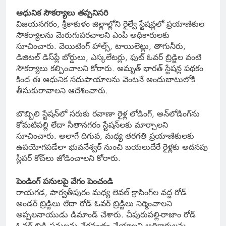
ఆధునిక సౌకర్యాలు తప్పనిసరి
విజయనగరం, శ్రీకాకుళం జిల్లాల్లోని రైల్వే స్టేషన్లలో ప్రయాణికుల
సౌకర్యాలను మెరుగుపరచాలని ఎంపీ అధికారులకు
సూచించారు. వెయిటింగ్ హాల్స్, టాయిలెట్లు, తాగునీరు,
డిజిటల్ డిస్‌ప్లే బోర్డులు, ఎస్కలేటర్లు, ఫుట్ ఓవర్ బ్రిడ్జిల వంటి
సౌకర్యాలు కల్పించాలని కోరారు. అమృత్ భారత్ స్టేషన్ల పథకం
కింద ఈ ఆధునిక సదుపాయాలను వెంటనే అందుబాటులోకి
తీసుకురావాలని ఆదేశించారు.
బొబ్బిలి స్టేషన్‌లో సరుకు రవాణా రైళ్ల లోడింగ్, అన్‌లోడింగ్‌ను
కోమటిపల్లి లేదా సీతానగరం స్టేషన్‌లకు మార్చాలని
సూచించారు. అలాగే దిగువ, మధ్య తరగతి ప్రయాణికులకు
ఉపయోగపడేలా భువనేశ్వర్ నుంచి బయలుదేరే రైళ్లకు అదనపు
స్లీపర్ కోచ్‌లు జోడించాలని కోరారు.
పెండింగ్ పనులపై వేగం పెంచండి
రాయగడ, పార్వతీపురం మధ్య లెవల్ క్రాసింగ్‌ల వద్ద రోడ్
అండర్ బ్రిడ్జిలు లేదా రోడ్ ఓవర్ బ్రిడ్జిలు నిర్మించాలని
అప్పలనాయుడు డిమాండ్ చేశారు. చీపురుపల్లి-రాజాం రోడ్
ఓవర్ బ్రిడ్జి పనులను వేగవంతం చేయాలని అధికారులను