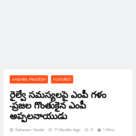
ANDHRA PRADESH
FEATURED
రైల్వే సమస్యలపై ఎంపీ గళం
-ప్రజల గొంతుకైన ఎంపీ
అప్పలనాయుడు
Sahanam Vande
11 Months Ago
0
1 Mins