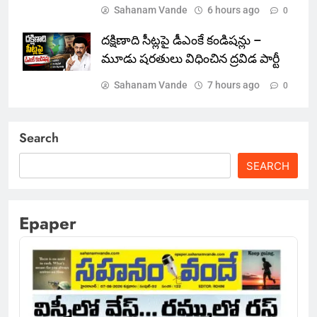
Sahanam Vande
6 hours ago
0
దక్షిణాది సీట్లపై డీఎంకే కండిషన్లు –
మూడు షరతులు విధించిన ద్రవిడ పార్టీ
Sahanam Vande
7 hours ago
0
Search
SEARCH
Epaper