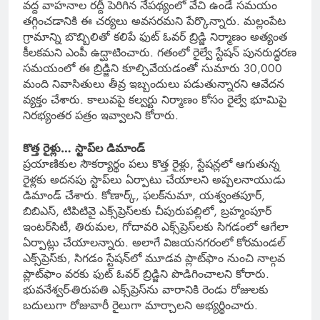
వద్ద వాహనాల రద్దీ పెరిగిన నేపథ్యంలో వేచి ఉండే సమయం
తగ్గించడానికి ఈ చర్యలు అవసరమని పేర్కొన్నారు. మల్లంపేట
గ్రామాన్ని బొబ్బిలితో కలిపే ఫుట్ ఓవర్ బ్రిడ్జి నిర్మాణం అత్యంత
కీలకమని ఎంపీ ఉద్ఘాటించారు. గతంలో రైల్వే స్టేషన్ పునరుద్ధరణ
సమయంలో ఈ బ్రిడ్జిని కూల్చివేయడంతో సుమారు 30,000
మంది నివాసితులు తీవ్ర ఇబ్బందులు పడుతున్నారని ఆవేదన
వ్యక్తం చేశారు. కాలువపై కల్వర్టు నిర్మాణం కోసం రైల్వే భూమిపై
నిరభ్యంతర పత్రం ఇవ్వాలని కోరారు.
కొత్త రైళ్లు… స్టాప్‌ల డిమాండ్
ప్రయాణికుల సౌకర్యార్థం పలు కొత్త రైళ్లు, స్టేషన్లలో ఆగుతున్న
రైళ్లకు అదనపు స్టాప్‌లు ఏర్పాటు చేయాలని అప్పలనాయుడు
డిమాండ్ చేశారు. కోణార్క్, ఫలక్‌నుమా, యశ్వంతపూర్,
బిబిఎస్, టిపిటివై ఎక్స్‌ప్రెస్‌లకు చీపురుపల్లిలో, బ్రహ్మంపూర్
ఇంటర్‌సిటీ, తిరుమల, గోదావరి ఎక్స్‌ప్రెస్‌లకు సిగడంలో ఆగేలా
ఏర్పాట్లు చేయాలన్నారు. అలాగే విజయనగరంలో కోరమండల్
ఎక్స్‌ప్రెస్‌కు, సిగడం స్టేషన్‌లో మూడవ ప్లాట్‌ఫాం నుంచి నాల్గవ
ప్లాట్‌ఫాం వరకు ఫుట్ ఓవర్ బ్రిడ్జిని పొడిగించాలని కోరారు.
భువనేశ్వర్-తిరుపతి ఎక్స్‌ప్రెస్‌ను వారానికి రెండు రోజులకు
బదులుగా రోజువారీ రైలుగా మార్చాలని అభ్యర్థించారు.