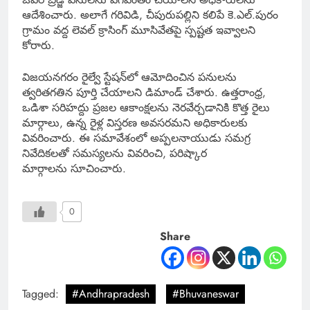
ఆదేశించారు. అలాగే గరివిడి, చీపురుపల్లిని కలిపే కె.ఎల్.పురం
గ్రామం వద్ద లెవల్ క్రాసింగ్‌ మూసివేతపై స్పష్టత ఇవ్వాలని
కోరారు.
విజయనగరం రైల్వే స్టేషన్‌లో ఆమోదించిన పనులను
త్వరితగతిన పూర్తి చేయాలని డిమాండ్ చేశారు. ఉత్తరాంధ్ర,
ఒడిశా సరిహద్దు ప్రజల ఆకాంక్షలను నెరవేర్చడానికి కొత్త రైలు
మార్గాలు, ఉన్న రైళ్ల విస్తరణ అవసరమని అధికారులకు
వివరించారు. ఈ సమావేశంలో అప్పలనాయుడు సమగ్ర
నివేదికలతో సమస్యలను వివరించి, పరిష్కార
మార్గాలను సూచించారు.
0
Share
Tagged:
#Andhrapradesh
#Bhuvaneswar