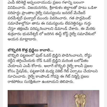
ఎంపీ కలిశెట్టి అప్పలనాయుడు ప్రజల గళాన్ని బలంగా
వినిపించారు. విజయనగరం, శ్రీకాకుళం జిల్లాలతో పాటు ఒడిశా
సరిహద్దు ప్రాంతాల రైల్వే సమస్యలను జనరల్ మేనేజర్
పరమేశ్వర్ ఫంక్వాల్ ముందు వివరించారు. గత పార్లమెంట్
సమావేశాల్లోనూ తాను ఈ సమస్యలను లేవనెత్తినట్లు గుర్తు
చేస్తూ తక్షణమే పరిష్కరించాలని డిమాండ్ చేశారు. ఈ మేరకు
శుక్రవారం భువనేశ్వర్ లో జరిగిన ఈస్ట్ కోస్ట్ రైల్వే సమావేశంలో
ఆయన మాట్లాడారు.
బొబ్బిలికి కొత్త బ్రిడ్జిలు కావాలి…
బొబ్బిలి పట్టణంలో ఫుట్ ఓవర్ బ్రిడ్జిని పొడిగించాలని, రోడ్డు
రద్దీని తగ్గించేందుకు రోడ్ ఓవర్ బ్రిడ్జిని మరింత బలోపేతం
చేయాలని ఎంపీ కోరారు. అలాగే బొబ్బిలి రైల్వే కాలనీ ప్రజల
కోసం స్టేషన్‌కు, పట్టణానికి మధ్య వికెట్ గేట్ ఏర్పాటు చేయాలని
సూచించారు. రైల్వే కాంపౌండ్ గోడపై ఈ గేట్ నిర్మిస్తే ప్రజల
రాకపోకలు సురక్షితంగా ఉంటాయని తెలిపారు.