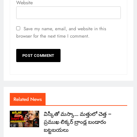
Website
Save my name, email, and website in this
browser for the next time I comment.
Related News
విస్కీతో మస్కా… మత్తులో చెత్త –
ప్రముఖ లిక్కర్ బ్రాండ్ల బండారం
బట్టబయలు