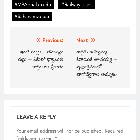
#MPAppalanaidu
#Railwayissues
#Sahanamvande
Previous:
Next:
ఇంటి గుట్టు… రహస్యం
అద్దెకు అమ్మమ్మ…
రట్టు – ఏపీలో ఫ్యామిలీ
కిరాయికి తాతయ్య –
కార్డులకు శ్రీకారం
వృద్ధాశ్రమాల్లో
బాగోద్వేగాల అమ్మకం
LEAVE A REPLY
Your email address will not be published.
Required
fields are marked
*