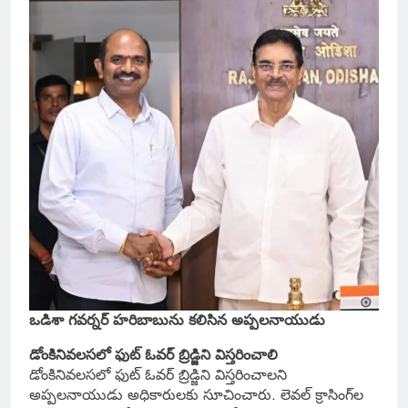
ఒడిశా గవర్నర్ హరిబాబును కలిసిన అప్పలనాయుడు
డోంకినివలసలో ఫుట్ ఓవర్ బ్రిడ్జిని విస్తరించాలి
డోంకినివలసలో ఫుట్ ఓవర్ బ్రిడ్జిని విస్తరించాలని
అప్పలనాయుడు అధికారులకు సూచించారు. లెవల్ క్రాసింగ్‌ల