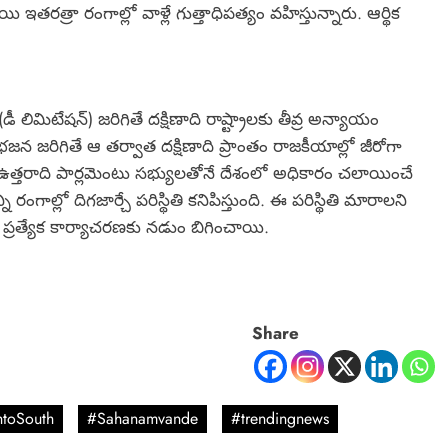
 ఇతరత్రా రంగాల్లో వాళ్లే గుత్తాధిపత్యం వహిస్తున్నారు. ఆర్థిక
లిమిటేషన్) జరిగితే దక్షిణాది రాష్ట్రాలకు తీవ్ర అన్యాయం
జన జరిగితే ఆ తర్వాత దక్షిణాది ప్రాంతం రాజకీయాల్లో జీరోగా
త్తరాది పార్లమెంటు సభ్యులతోనే దేశంలో అధికారం చలాయించే
ంగాల్లో దిగజార్చే పరిస్థితి కనిపిస్తుంది. ఈ పరిస్థితి మారాలని
్రత్యేక కార్యాచరణకు నడుం బిగించాయి.
Share
htoSouth
#Sahanamvande
#trendingnews