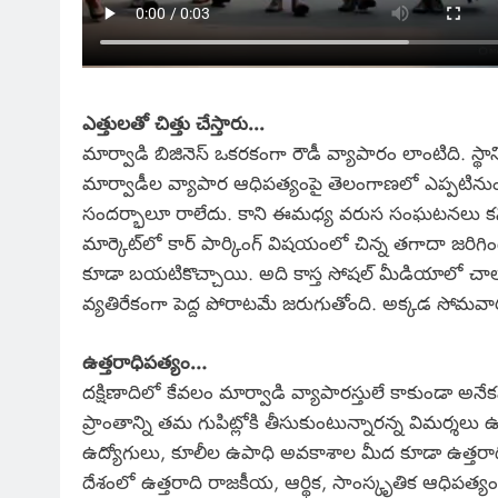
ఎత్తులతో చిత్తు చేస్తారు..‌.
మార్వాడి బిజినెస్ ఒకరకంగా రౌడీ వ్యాపారం లాంటిది. స్థా
మార్వాడీల వ్యాపార ఆధిపత్యంపై తెలంగాణలో ఎప్పటిను
సందర్భాలూ రాలేదు. కాని ఈమధ్య వరుస సంఘటనలు కనిపిస్
మార్కెట్‌లో కార్‌ పార్కింగ్‌ విషయంలో చిన్న తగాదా జరిగిం
కూడా బయటికొచ్చాయి. అది కాస్త సోషల్‌ మీడియాలో చ
వ్యతిరేకంగా పెద్ద పోరాటమే జరుగుతోంది. అక్కడ సోమవ
ఉత్తరాధిపత్యం…
దక్షిణాదిలో కేవలం మార్వాడి వ్యాపారస్తులే కాకుండా అనే
ప్రాంతాన్ని తమ గుపిట్లోకి తీసుకుంటున్నారన్న విమర్శల
ఉద్యోగులు, కూలీల ఉపాధి అవకాశాల మీద కూడా ఉత్తరాద
దేశంలో ఉత్తరాది రాజకీయ, ఆర్థిక, సాంస్కృతిక ఆధిపత్యం నడు