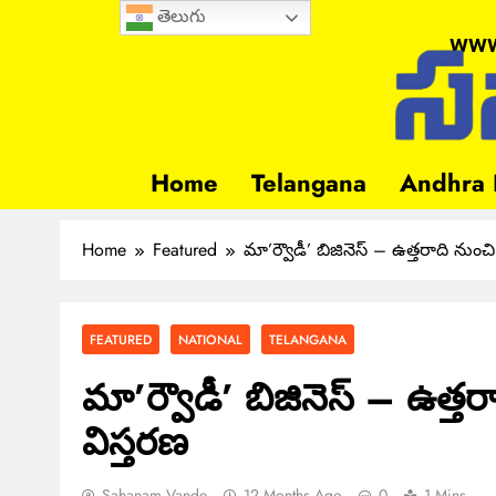
తెలుగు
www
Home
Telangana
Andhra 
Home
Featured
మా’ర్వౌడీ’ బిజినెస్ – ఉత్తరాది నుంచి 
FEATURED
NATIONAL
TELANGANA
మా’ర్వౌడీ’ బిజినెస్ – ఉత్తరా
విస్తరణ
Sahanam Vande
12 Months Ago
0
1 Mins