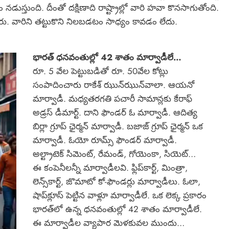
్తుంది. దీంతో దక్షిణాది రాష్ట్రాల్లో వారి హవా కొనసాగుతోంది.
రు. వారిని తట్టుకొని నిలబడటం సాధ్యం కావడం లేదు.
భారత్‌ ధనవంతుల్లో 42 శాతం మార్వాడీలే…
రూ. 5 వేల పెట్టుబడితో రూ. 50వేల కోట్లు
సంపాదించారు రాకేశ్‌ ఝున్‌ఝున్‌వాలా. ఆయనో
మార్వాడీ. మధ్యతరగతి పచారీ సామాన్లకు కేరాఫ్‌
అడ్రస్ డీమార్ట్. దాని ఫౌండర్ ఓ మార్వాడీ. ఆదిత్య
బిర్లా గ్రూప్‌ ఛైర్మన్‌ మార్వాడీ. బజాజ్‌ గ్రూప్‌ ఛైర్మన్‌ ఒక
మార్వాడీ. ఓయో రూమ్స్‌ ఫౌండర్ మార్వాడీ.
అల్ట్రాటెక్‌ సిమెంట్, రేమండ్, గోయెంకా, సియెట్‌…
ఈ కంపెనీలన్నీ మార్వాడీలవి. ఫ్లిప్‌కార్ట్, మింత్రా,
లెన్స్‌కార్ట్, జొమాటో కో-ఫౌండర్లు మార్వాడీలు. ఓలా,
షాప్‌క్లూస్ పెట్టిన వాళ్లూ మార్వాడీలే. ఒక లెక్క ప్రకారం
భారత్‌లో ఉన్న ధనవంతుల్లో 42 శాతం మార్వాడీలే.
ఈ మార్వాడీల వ్యాపార మెళకువల ముందు…