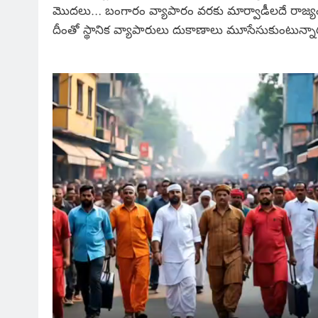
మొదలు… బంగారం వ్యాపారం వరకు మార్వాడీలదే రాజ్యం నడుస
దీంతో స్థానిక వ్యాపారులు దుకాణాలు మూసేసుకుంటున్నా