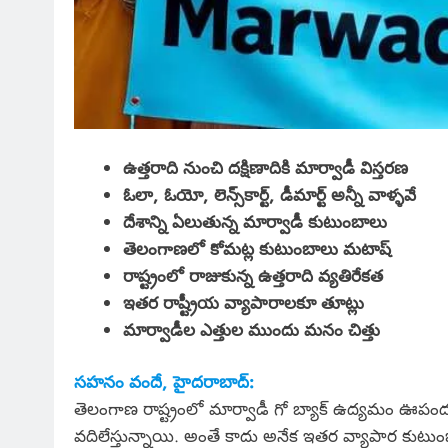
ఉత్తరాది నుంచి దక్షిణాదికి మార్వాడీ విస్తరణ
ఓలా, ఓయో, లెన్స్‌కార్ట్, డీమార్ట్ అన్నీ వాళ్ళవే
దేశాన్ని ఏలుతున్న మార్వాడీ కుటుంబాలు
తెలంగాణలో కోమట్ల కుటుంబాలు మటాష్
రాష్ట్రంలో రాజుకున్న ఉత్తరాది వ్యతిరేకత
ఇతర రాష్ట్రీయ వ్యాపారాలకూ తూట్లు
మార్వాడీల ఎత్తుల ముందు మనం చిత్తు
సహనం వందే, హైదరాబాద్:
తెలంగాణ రాష్ట్రంలో మార్వాడీ గో బ్యాక్ ఉద్యమం ఊపందు
వదిలేస్తున్నాయి. అంతే కాదు అనేక ఇతర వ్యాపార కుటుం