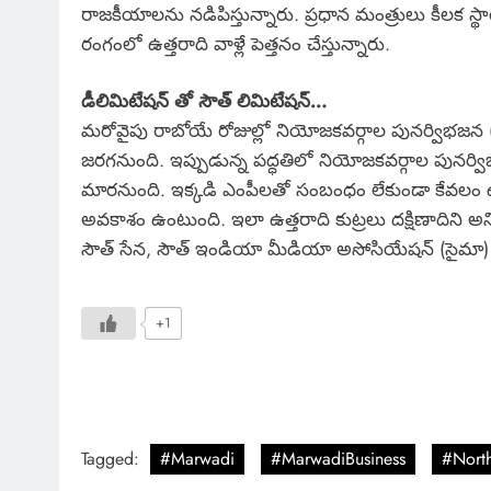
రాజకీయాలను నడిపిస్తున్నారు. ప్రధాన మంత్రులు కీలక స్థాయి
రంగంలో ఉత్తరాది వాళ్లే పెత్తనం చేస్తున్నారు.
డీలిమిటేషన్ తో సౌత్ లిమిటేషన్…
మరోవైపు రాబోయే రోజుల్లో నియోజకవర్గాల పునర్విభజన (డీ 
జరగనుంది. ఇప్పుడున్న పద్ధతిలో నియోజకవర్గాల పునర్విభ
మారనుంది. ఇక్కడి ఎంపీలతో సంబంధం లేకుండా కేవలం ఉ
అవకాశం ఉంటుంది. ఇలా ఉత్తరాది కుట్రలు దక్షిణాదిని అన్ని ర
సౌత్ సేన, సౌత్ ఇండియా మీడియా అసోసియేషన్ (సైమా) ప
+1
Tagged:
#Marwadi
#MarwadiBusiness
#Nort