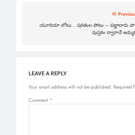
Previou
యూరియా లోటు… షరతుల పోటు – పట్టాదారు పా
పుస్తకం ద్వారానే అమ్మ
LEAVE A REPLY
Your email address will not be published.
Required 
Comment
*