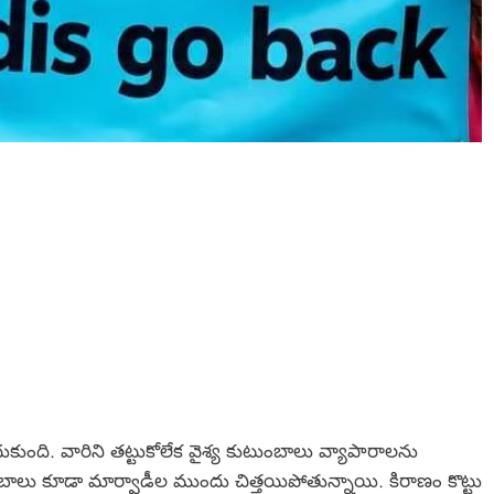
కుంది. వారిని తట్టుకోలేక వైశ్య కుటుంబాలు వ్యాపారాలను
బాలు కూడా మార్వాడీల ముందు చిత్తయిపోతున్నాయి. కిరాణం కొట్టు