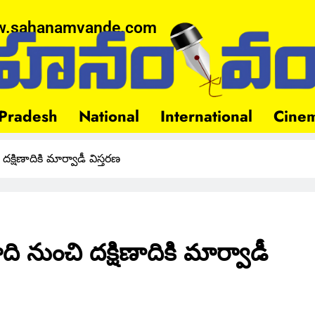
.sahanamvande.com
Pradesh
National
International
Cine
దక్షిణాదికి మార్వాడీ విస్తరణ
ది నుంచి దక్షిణాదికి మార్వాడీ