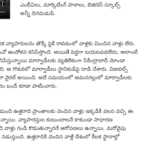
ఎంబీఏలు, మార్కెటింగ్ పాఠాలు, బిజినెస్‌ స్కూల్స్‌
అన్నీ దిగదుడుపే.
నిక వ్యాపారులను తొక్కి పైకి రావడంలో వాళ్లకు మించిన వాళ్లు లేరు.
ంచో ఆందోళన కనిపిస్తోంది. అయితే పెద్దగా బయటపడలేదు, అలాంటి
తున్నాయి మార్వాడీలకు వ్యతిరేకంగా సికింద్రాబాద్‌ మోండా
ది. ఆ గొడవలో మార్వాడీలు స్థానికుడిపై దాడి చేశారు. విజువల్స్‌
ాలా వైరల్‌ అయింది. అదే సమయంలో ఆమనగల్లులో మార్వాడీలకు
ారం బంద్ కూడా పాటించారు.
కమంది ఉత్తరాది ప్రాంతాలకు చెందిన వాళ్లు ఇక్కడికి వలస వచ్చి ఈ
ు ఉన్నాయి. వ్యాపారస్తుల కుటుంబాలనే కాకుండా సాధారణ
ి వాళ్లు గండి కొడుతున్నారనే ఆరోపణలు ఉన్నాయి. మరోవైపు
స్తుంది. ఉత్తరాదికి చెందిన వాళ్లే దేశంలో కీలక స్థానాల్లో