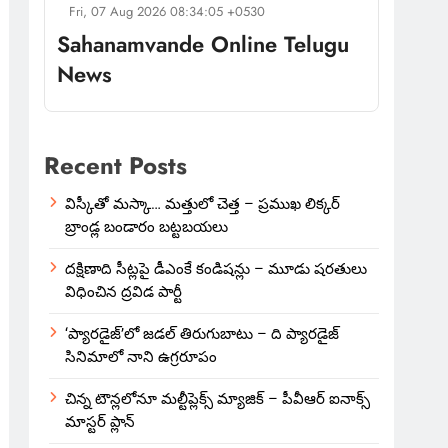
Fri, 07 Aug 2026 08:34:05 +0530
Sahanamvande Online Telugu
News
Recent Posts
విస్కీతో మస్కా… మత్తులో చెత్త – ప్రముఖ లిక్కర్
బ్రాండ్ల బండారం బట్టబయలు
దక్షిణాది సీట్లపై డీఎంకే కండిషన్లు – మూడు షరతులు
విధించిన ద్రవిడ పార్టీ
‘ప్యారడైజ్’లో జడల్ తిరుగుబాటు – ది ప్యారడైజ్
సినిమాలో నాని ఉగ్రరూపం
చిన్న టౌన్లలోనూ మల్టీప్లెక్స్‌ మ్యాజిక్ – పీవీఆర్ ఐనాక్స్
మాస్టర్ ప్లాన్