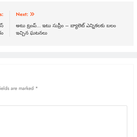
s:
Next:
స్
అటు ట్రంప్… ఇటు సుప్రీం – బ్యాలెట్ ఎన్నికలకు బలం
కం
ఇచ్చిన ఘటనలు
fields are marked
*