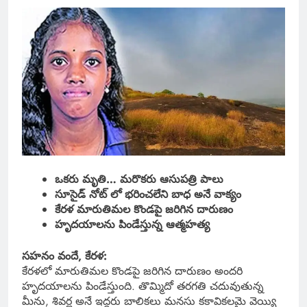
ఒకరు మృతి… మరొకరు ఆసుపత్రి పాలు
సూసైడ్ నోట్ లో భరించలేని బాధ అనే వాక్యం
కేరళ మారుతిమల కొండపై జరిగిన దారుణం
హృదయాలను పిండేస్తున్న ఆత్మహత్య
సహనం వందే, కేరళ:
కేరళలో మారుతిమల కొండపై జరిగిన దారుణం అందరి
హృదయాలను పిండేస్తుంది. తొమ్మిదో తరగతి చదువుతున్న
మీను, శివర్ణ అనే ఇద్దరు బాలికలు మనసు కకావికలమై వెయ్యి