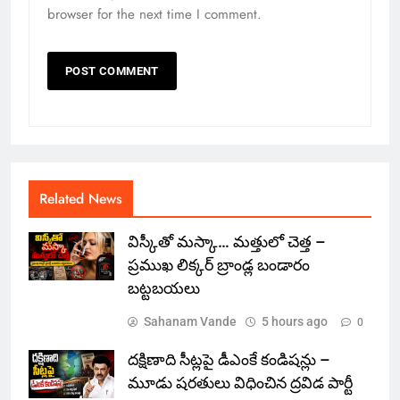
browser for the next time I comment.
Related News
విస్కీతో మస్కా… మత్తులో చెత్త –
ప్రముఖ లిక్కర్ బ్రాండ్ల బండారం
బట్టబయలు
Sahanam Vande
5 hours ago
0
దక్షిణాది సీట్లపై డీఎంకే కండిషన్లు –
మూడు షరతులు విధించిన ద్రవిడ పార్టీ