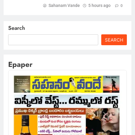
Sahanam Vande
5 hours ago
0
Search
SEARCH
Epaper