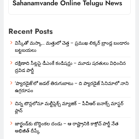
Sahanamvande Online Telugu News
Recent Posts
విస్కీతో మస్కా… మత్తులో చెత్త – ప్రముఖ లిక్కర్ బ్రాండ్ల బండారం
బట్టబయలు
దక్షిణాది సీట్లపై డీఎంకే కండిషన్లు – మూడు షరతులు విధించిన
ద్రవిడ పార్టీ
‘ప్యారడైజ్’లో జడల్ తిరుగుబాటు – ది ప్యారడైజ్ సినిమాలో నాని
ఉగ్రరూపం
చిన్న టౌన్లలోనూ మల్టీప్లెక్స్‌ మ్యాజిక్ – పీవీఆర్ ఐనాక్స్ మాస్టర్
ప్లాన్
జార్ఖండ్‌కు బొద్దింకల దండు – ఆ రాష్ట్రానికి కాక్రోచ్ పార్టీ నేత
అభిజీత్ దీప్కే