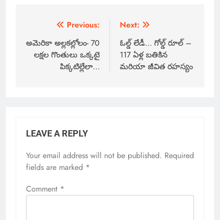
Previous:
Next:
అమెరికా అల్లకల్లోలం- 70
ఓల్డ్ లేడీ… గోల్డ్ రూల్ –
లక్షల గొంతులు ఒక్కటై
117 ఏళ్ల బతికిన
పిక్కటిల్లేలా‌…
మరియా జీవిత రహస్యం
LEAVE A REPLY
Your email address will not be published.
Required
fields are marked
*
Comment
*