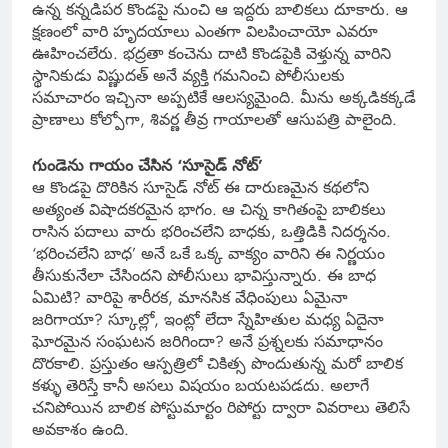
ఉన్న కన్నడిపర కొండపై నుంచి ఆ ఇద్దరు బాలికలు దూకారు. ఆ
క్షణంలో వారి హృదయాలు ఎంతగా విలపించాయో ఎవరూ
ఊహించలేరు. భద్రతా కంచెను దాటి కొండపైకి వెళ్తున్న వారిని
స్థానికుడు విష్ణుదత్ అనే వ్యక్తి గమనించి పోలీసులకు
సమాచారం ఇచ్చినా అప్పటికే ఆలస్యమైంది. మీను అక్కడికక్కడే
ప్రాణాలు కోల్పోగా, శివర్ణ తీవ్ర గాయాలతో ఆసుపత్రి పాలైంది.
గుండెను గాయం చేసిన ‘సూసైడ్ నోట్’
ఆ కొండపై దొరికిన సూసైడ్ నోట్ ఈ దారుణమైన కథలోని
అత్యంత విషాదకరమైన భాగం. ఆ చిన్న కాగితంపై బాలికలు
రాసిన పదాలు వారు భరించలేని బాధకు, ఒత్తిడికి నిదర్శనం.
‘భరించలేని బాధ’ అనే ఒకే ఒక్క వాక్యం వారిని ఈ నిర్ణయం
తీసుకునేలా చేసిందని పోలీసులు భావిస్తున్నారు. ఈ బాధ
ఏమిటి? వారిపై శారీరక, మానసిక వేధింపులు ఏమైనా
జరిగాయా? స్కూల్లో, ఇంట్లో లేదా స్నేహితుల మధ్య ఏదైనా
ఘోరమైన సంఘటన జరిగిందా? అనే ప్రశ్నలకు సమాధానం
దొరకాలి. ప్రస్తుతం ఆస్పత్రిలో చికిత్స పొందుతున్న మరో బాలిక
కళ్ళు తెరిస్తే కానీ అసలు విషయం బయటపడదు. అలాగే
చనిపోయిన బాలిక పోస్టుమార్టం రిపోర్టు ద్వారా వివరాలు తెలిసే
అవకాశం ఉంది.