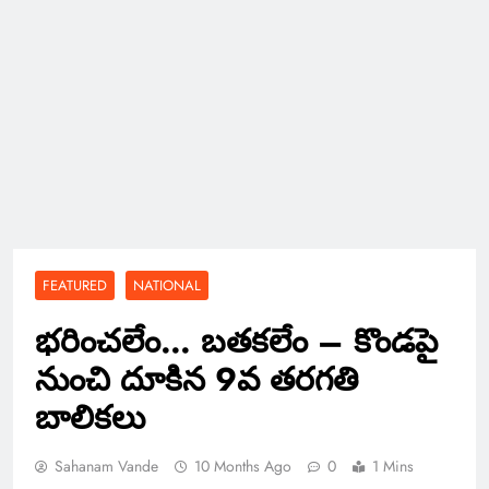
FEATURED
NATIONAL
భరించలేం… బతకలేం – కొండపై
నుంచి దూకిన 9వ తరగతి
బాలికలు
Sahanam Vande
10 Months Ago
0
1 Mins