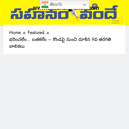
తెలుగు
www.sahanamvande.com
Home
Featured
భరించలేం… బతకలేం – కొండపై నుంచి దూకిన 9వ తరగతి
బాలికలు