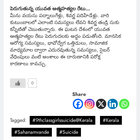
పెరుగుతున్న యువత ఆత్మహత్యల రేటు…
మీను వయసు పద్నాలుగేళ్లు, శివర్ణ పదిహేడేళ్లు. వారి
కుటుంబాలలో ఎలాంటి సమస్యలు లేవని శివర్ణ తండ్రి సుకు
కన్నీటితో చెబుతున్నారు. ఈ ఘటన దేశంలో యువత
ఆత్మహత్యల రేటు పెరుగుదలకు అద్దం పడుతోంది. మానసిక
ఆరోగ్య సమస్యలు, భావోద్వేగ ఒత్తిడులు, సామాజిక
మాధ్యమాల ద్వారా ఎదురవుతున్న సమస్యలు, సైబర్‌
వేధింపులు వంటి అంశాలు ఈ దారుణానికి పరోక్ష
కారణాలు కావచ్చు.
0
Share
Tagged:
#9thclassgirlssuicide@Kerala
#Kerala
#Sahanamvande
#Suicide