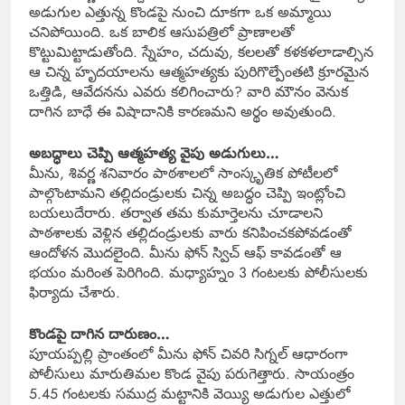
అడుగుల ఎత్తున్న కొండపై నుంచి దూకగా ఒక అమ్మాయి
చనిపోయింది. ఒక బాలిక ఆసుపత్రిలో ప్రాణాలతో
కొట్టుమిట్టాడుతోంది. స్నేహం, చదువు, కలలతో కళకళలాడాల్సిన
ఆ చిన్న హృదయాలను ఆత్మహత్యకు పురిగొల్పేంతటి క్రూరమైన
ఒత్తిడి, ఆవేదనను ఎవరు కలిగించారు? వారి మౌనం వెనుక
దాగిన బాధే ఈ విషాదానికి కారణమని అర్థం అవుతుంది.
అబద్ధాలు చెప్పి ఆత్మహత్య వైపు అడుగులు…
మీను, శివర్ణ శనివారం పాఠశాలలో సాంస్కృతిక పోటీలలో
పాల్గొంటామని తల్లిదండ్రులకు చిన్న అబద్ధం చెప్పి ఇంట్లోంచి
బయలుదేరారు. తర్వాత తమ కుమార్తెలను చూడాలని
పాఠశాలకు వెళ్లిన తల్లిదండ్రులకు వారు కనిపించకపోవడంతో
ఆందోళన మొదలైంది. మీను ఫోన్ స్విచ్ ఆఫ్ కావడంతో ఆ
భయం మరింత పెరిగింది. మధ్యాహ్నం 3 గంటలకు పోలీసులకు
ఫిర్యాదు చేశారు.
కొండపై దాగిన దారుణం…
పూయప్పల్లి ప్రాంతంలో మీను ఫోన్ చివరి సిగ్నల్ ఆధారంగా
పోలీసులు మారుతిమల కొండ వైపు పరుగెత్తారు. సాయంత్రం
5.45 గంటలకు సముద్ర మట్టానికి వెయ్యి అడుగుల ఎత్తులో