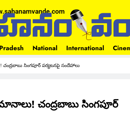
.sahanamvande.com
Pradesh
National
International
Cine
 చంద్రబాబు సింగపూర్ పర్యటనపై సందేహాలు
మానాలు! చంద్రబాబు సింగపూర్