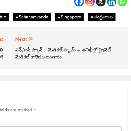
rip
#Sahanamvande
#Singapore
#చంద్రబాబు
s:
Next:
తి
ఎన్ఎంసీ స్కాన్… మెడికల్ స్కామ్ – తనిఖీల్లో ప్రైవేట్
క్
మెడికల్ కాలేజీల బండారం
fields are marked
*