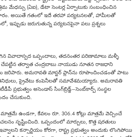
ు, కృత్రిమ మేధస్సు (ఏఐ), డేటా సెంటర్ల ఏర్పాటుకు సంబంధించిన
ాచారం. అయితే గతంలో ఇదే తరహా పర్యటనలతో, హామీలతో
్యంలో, ఇప్పుడు జరుగుతున్న పర్యటనపైనా పలు ప్రశ్నలు
ిగిన వివాదాస్పద ఒప్పందాలు, తదనంతర పరిణామాలు మళ్ళీ
లు చేపట్టిన తర్వాత చంద్రబాబు నాయుడు నూతన రాజధాని
ు జరిపారు. అమరావతి మాస్టర్‌ ప్లాన్‌ను రూపొందించడంతో పాటు
ప్రతినిధులు, ప్రైవేటు కంపెనీలతో సమావేశమయ్యారు. అమరావతి
పీ ప్రభుత్వం అసెండాస్‌ సింగ్‌బ్రిడ్జ్‌–సెంబ్‌కార్ప్‌ సంస్థల
పందం చేసుకుంది.
టా మాత్రమే ఉండగా, కేవలం రూ. 306.4 కోట్లు మాత్రమే వెచ్చించే
ంచలనం సృష్టించింది. ఒప్పందంలో మార్పులు, కొత్త షరతులు
ఇవ్వాలని కన్సార్టియం కోరగా, రాష్ట్ర ప్రభుత్వం అందుకు లొంగిపోయి