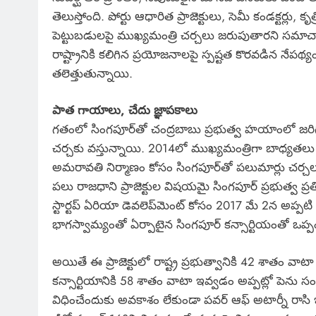
తెలుస్తోంది. పోర్టు ఆధారిత ప్రాజెక్టులు, సెమీ కండక్టర్ల
పెట్టుబడులపై ముఖ్యమంత్రి చర్చలు జరుపుతారని సమ
రాష్ట్రానికి కలిగిన ప్రయోజనాలపై స్పష్టత కొరవడిన నేపథ
తలెత్తుతున్నాయి.
పాత గాయాలు, చేదు జ్ఞాపకాలు
గతంలో సింగపూర్‌తో చంద్రబాబు ప్రభుత్వ హయాంలో జర
చర్చకు వస్తున్నాయి. 2014లో ముఖ్యమంత్రిగా బాధ్యత
అమరావతి నిర్మాణం కోసం సింగపూర్‌తో పలుమార్లు చర్చల
పలు రాజధాని ప్రాజెక్టుల విషయమై సింగపూర్‌ ప్రభుత్వ 
స్టార్టప్‌ ఏరియా డెవలెప్‌మెంట్‌ కోసం 2017 మే 2న అప్పటి టీడీ
భాగస్వామ్యంతో ఏర్పాటైన సింగపూర్‌ కన్సార్టియంతో ఒప్
అయితే ఈ ప్రాజెక్టులో రాష్ట్ర ప్రభుత్వానికి 42 శాతం వా
కన్సార్టియానికి 58 శాతం వాటా ఇవ్వడం అప్పట్లో పెను స
విధించేందుకు అవకాశం లేకుండా పవర్‌ ఆఫ్‌ అటార్నీ రాసి 