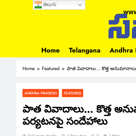
తెలుగు
www
Home
Telangana
Andhra 
Home
Featured
పాత వివాదాలు… కొత్త అనుమానాలు!
ANDHRA PRADESH
FEATURED
పాత వివాదాలు… కొత్త అను
పర్యటనపై సందేహాలు
Sahanam Vande
1 Year Ago
0
1 Mins