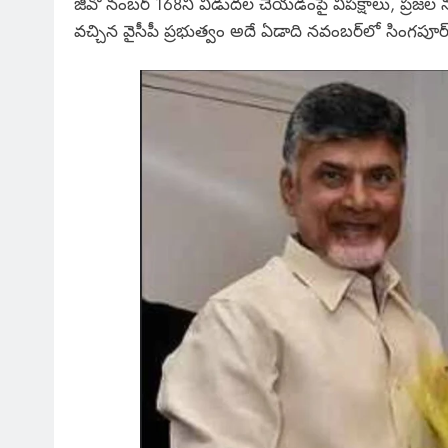
జీవో నంబర్‌ 168ని విడుదల చేయడంపై విపక్షాలు, ప్రజల న
వచ్చిన వైసీపీ ప్రభుత్వం అదే ఏడాది నవంబర్‌లో సింగపూర్‌ 