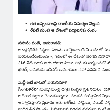
గత ఒప్పందాలపై రాజకీయ విమర్శల వెల్లువ
రేపటి నుంచి ఆ దేశంలో పర్యటనకు రంగం
సహనం వందే, అమరావతి:
ఆంధ్రప్రదేశ్‌కు పెట్టుబడులను ఆకర్షించాలనే నినాదంతో
బయలుదేరుతుండగా, గతంలో ఈ దేశంతో జరిగిన వివాదాస్ప
31వ తేదీ వరకు ఆరు రోజుల పాటు సాగే ఈ పర్యటనలో ము
భరత్, ఐదుగురు ఐఏఎస్‌ అధికారులు సహా ఎనిమిది మంది
మళ్లీ అదే బాటలో పయనమా?
సింగపూర్‌లో ముఖ్యమంత్రి దిగ్గజ సంస్థల ప్రతినిధులు, యా
అధికార వర్గాలు చెబుతున్నాయి. నూతన పారిశ్రామిక విధ
ఆహ్వానిస్తారని ప్రచారం జరుగుతోంది. పోర్టులు, ఎయిర్‌ పోర
సుదీర్ఘ తీర ప్రాంతం, నిపుణులైన మానవ వనరులు వంటి అంశా