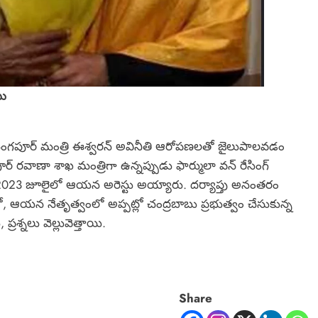
బు
ంగపూర్‌ మంత్రి ఈశ్వరన్‌ అవినీతి ఆరోపణలతో జైలుపాలవడం
‌ రవాణా శాఖ మంత్రిగా ఉన్నప్పుడు ఫార్ములా వన్‌ రేసింగ్‌
డంతో 2023 జూలైలో ఆయన అరెస్టు అయ్యారు. దర్యాప్తు అనంతరం
టుతో, ఆయన నేతృత్వంలో అప్పట్లో చంద్రబాబు ప్రభుత్వం చేసుకున్న
రశ్నలు వెల్లువెత్తాయి.
Share