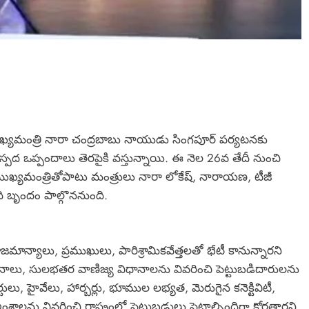
 ముఖ్యమంత్రి నారా చంద్రబాబు నాయుడు సింగపూర్‌ పర్యటనకు
ద ఒప్పందాలు తెరపైకి వస్తున్నాయి. ఈ నెల 26వ తేదీ నుంచి
ఖ్యమంత్రితోపాటు మంత్రులు నారా లోకేష్, నారాయణ, టీజీ
 బృందం పాల్గొననుంది.
జమాన్యాలు, ప్రముఖులు, పారిశ్రామికవేత్తలతో భేటీ కానున్నారని
ానాలు, సులభతర వాణిజ్య విధానాలను వివరించి పెట్టుబడిదారులను
్టులు, హైవేలు, హార్బర్లు, భూముల లభ్యత, మెరుగైన కనెక్టివిటీ,
లను వివరించి రాష్ట్రంలో పెట్టుబడులు పెట్టాల్సిందిగా కోరతారని