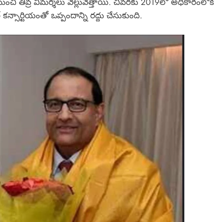
ుంచి తీవ్ర విమర్శలు వెల్లువెత్తాయి. చివరకు 2019లో అధికారంలోకి
కన్సార్టియంతో ఒప్పందాన్ని రద్దు చేసుకుంది.