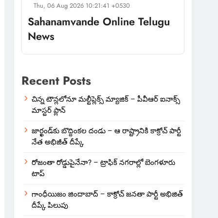
Thu, 06 Aug 2026 10:21:41 +0530
Sahanamvande Online Telugu
News
Recent Posts
చిన్న టౌన్లలోనూ మల్టీప్లెక్స్‌ మ్యాజిక్ – పీవీఆర్ ఐనాక్స్
మాస్టర్ ప్లాన్
జార్ఖండ్‌కు బొద్దింకల దండు – ఆ రాష్ట్రానికి కాక్రోచ్ పార్టీ
నేత అభిజీత్ దీప్కే
రోజంతా రోడ్డుపైనేనా? – ట్రాఫిక్ నగరాల్లో బెంగళూరు
టాప్
గాంధీయిజం జిందాబాద్ – కాక్రోచ్ జనతా పార్టీ అభిజిత్
దీప్కే పిలుపు