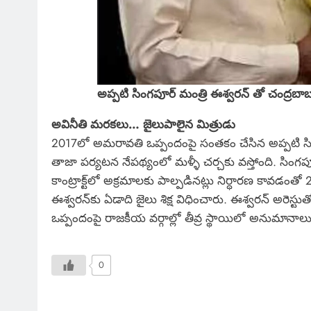
అప్పటి సింగపూర్ మంత్రి ఈశ్వరన్ తో చంద్రబా
అవినీతి మరకలు… జైలుపాలైన మిత్రుడు
2017లో అమరావతి ఒప్పందంపై సంతకం చేసిన అప్పటి సి
తాజా పర్యటన నేపథ్యంలో మళ్ళీ చర్చకు వస్తోంది. సింగపూర్
కాంట్రాక్ట్‌లో అక్రమాలకు పాల్పడినట్లు నిర్ధారణ కావ
ఈశ్వరన్‌కు ఏడాది జైలు శిక్ష విధించారు. ఈశ్వరన్‌ అరెస్
ఒప్పందంపై రాజకీయ వర్గాల్లో తీవ్ర స్థాయిలో అనుమానాలు, ప్
0