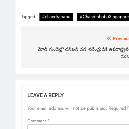
Tagged:
#chandrababu
#ChandrababuSingaporet
Previou
మోడీ గుండెల్లో ధన్‌ఖడ్‌ దడ -నరేంద్రుడికి ఉపరాష్ట్రప
ఝల
LEAVE A REPLY
Your email address will not be published.
Required 
Comment
*