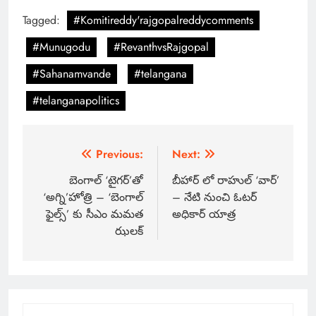
Tagged:
#Komitireddy'rajgopalreddycomments
#Munugodu
#RevanthvsRajgopal
#Sahanamvande
#telangana
#telanganapolitics
Previous:
Next:
బెంగాల్ ‘టైగర్’తో
బీహార్ లో రాహుల్ ‘వార్’
‘అగ్ని’హోత్రి – ‘బెంగాల్
– నేటి నుంచి ఓటర్
ఫైల్స్’ కు సీఎం మమత
అధికార్ యాత్ర
ఝలక్