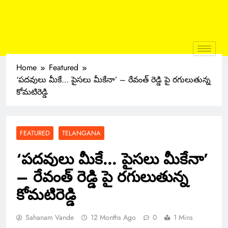
Home
Featured
‘పదవులు మీకే… పైసలు మీకేనా’ – రేవంత్‌ రెడ్డి పై రగులుతున్న
కోమటిరెడ్డి
FEATURED
TELANGANA
‘పదవులు మీకే… పైసలు మీకేనా’
– రేవంత్‌ రెడ్డి పై రగులుతున్న
కోమటిరెడ్డి
Sahanam Vande
12 Months Ago
0
1 Mins