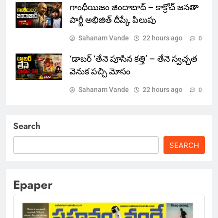
గాంధీయిజం జిందాబాద్ – కాక్రోచ్ జనతా
పార్టీ అభిజిత్ దీప్కే పిలుపు
Sahanam Vande
22 hours ago
0
‘డాబర్ ‘తేనె పూసిన కత్తి’ – తేనె స్వచ్ఛత
వెనుక పచ్చి మోసం
Sahanam Vande
22 hours ago
0
Search
SEARCH
Epaper