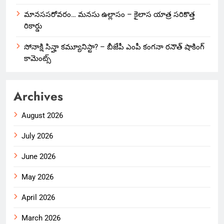
మానససరోవరం… మనసు ఉల్లాసం – కైలాస యాత్ర సరికొత్త
రికార్డు
సోనాక్షి సిన్హా కమ్యూనిస్టా? – బీజేపీ ఎంపీ కంగనా రనౌత్ షాకింగ్
కామెంట్స్
Archives
August 2026
July 2026
June 2026
May 2026
April 2026
March 2026