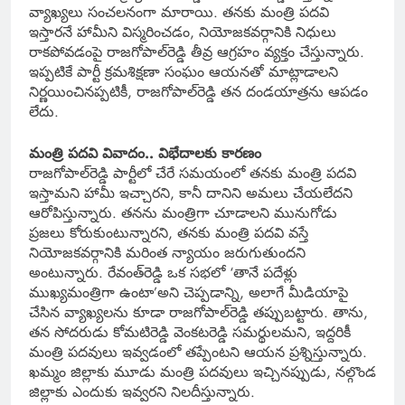
వ్యాఖ్యలు సంచలనంగా మారాయి. తనకు మంత్రి పదవి
ఇస్తారనే హామీని విస్మరించడం, నియోజకవర్గానికి నిధులు
రాకపోవడంపై రాజగోపాల్‌రెడ్డి తీవ్ర ఆగ్రహం వ్యక్తం చేస్తున్నారు.
ఇప్పటికే పార్టీ క్రమశిక్షణా సంఘం ఆయనతో మాట్లాడాలని
నిర్ణయించినప్పటికీ, రాజగోపాల్‌రెడ్డి తన దండయాత్రను ఆపడం
లేదు.
మంత్రి పదవి వివాదం.. విభేదాలకు కారణం
రాజగోపాల్‌రెడ్డి పార్టీలో చేరే సమయంలో తనకు మంత్రి పదవి
ఇస్తామని హామీ ఇచ్చారని, కానీ దానిని అమలు చేయలేదని
ఆరోపిస్తున్నారు. తనను మంత్రిగా చూడాలని మునుగోడు
ప్రజలు కోరుకుంటున్నారని, తనకు మంత్రి పదవి వస్తే
నియోజకవర్గానికి మరింత న్యాయం జరుగుతుందని
అంటున్నారు. రేవంత్‌రెడ్డి ఒక సభలో ‘తానే పదేళ్లు
ముఖ్యమంత్రిగా ఉంటా’అని చెప్పడాన్ని, అలాగే మీడియాపై
చేసిన వ్యాఖ్యలను కూడా రాజగోపాల్‌రెడ్డి తప్పుబట్టారు. తాను,
తన సోదరుడు కోమటిరెడ్డి వెంకటరెడ్డి సమర్థులమని, ఇద్దరికీ
మంత్రి పదవులు ఇవ్వడంలో తప్పేంటని ఆయన ప్రశ్నిస్తున్నారు.
ఖమ్మం జిల్లాకు మూడు మంత్రి పదవులు ఇచ్చినప్పుడు, నల్గొండ
జిల్లాకు ఎందుకు ఇవ్వరని నిలదీస్తున్నారు.