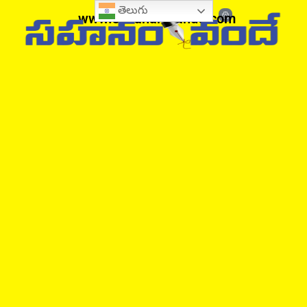
తెలుగు
www.sahanamvande.com