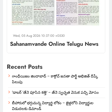
Wed, 05 Aug 2026 10:37:00 +0530
Sahanamvande Online Telugu News
Recent Posts
గాంధీయిజం జిందాబాద్ – కాక్రోచ్ జనతా పార్టీ అభిజిత్ దీప్కే
పిలుపు
‘డాబర్ ‘తేనె పూసిన కత్తి’ – తేనె స్వచ్ఛత వెనుక పచ్చి మోసం
బీహారులో భగ్గుమన్న విద్యార్థి లోకం – జైళ్లలోని విద్యార్థుల
విడుదలకు డిమాండ్