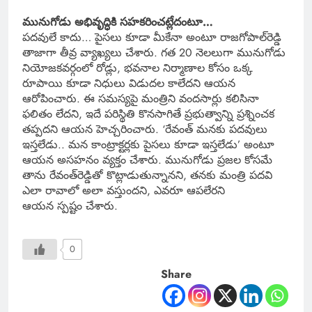
మునుగోడు అభివృద్ధికి సహకరించట్లేదంటూ…
పదవులే కాదు… పైసలు కూడా మీకేనా అంటూ రాజగోపాల్‌రెడ్డి
తాజాగా తీవ్ర వ్యాఖ్యలు చేశారు. గత 20 నెలలుగా మునుగోడు
నియోజకవర్గంలో రోడ్లు, భవనాల నిర్మాణాల కోసం ఒక్క
రూపాయి కూడా నిధులు విడుదల కాలేదని ఆయన
ఆరోపించారు. ఈ సమస్యపై మంత్రిని వందసార్లు కలిసినా
ఫలితం లేదని, ఇదే పరిస్థితి కొనసాగితే ప్రభుత్వాన్ని ప్రశ్నించక
తప్పదని ఆయన హెచ్చరించారు. ‘రేవంత్ మనకు పదవులు
ఇస్తలేడు.. మన కాంట్రాక్టర్లకు పైసలు కూడా ఇస్తలేడు’ అంటూ
ఆయన అసహనం వ్యక్తం చేశారు. మునుగోడు ప్రజల కోసమే
తాను రేవంత్‌రెడ్డితో కొట్లాడుతున్నానని, తనకు మంత్రి పదవి
ఎలా రావాలో అలా వస్తుందని, ఎవరూ ఆపలేరని
ఆయన స్పష్టం చేశారు.
0
Share