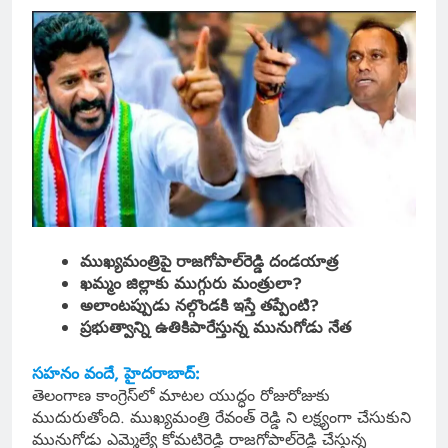
ముఖ్యమంత్రిపై రాజగోపాల్‌రెడ్డి దండయాత్ర
ఖమ్మం జిల్లాకు ముగ్గురు మంత్రులా?
అలాంటప్పుడు నల్గొండకి ఇస్తే తప్పేంటి?
ప్రభుత్వాన్ని ఉతికిపారేస్తున్న మునుగోడు నేత
సహనం వందే, హైదరాబాద్:
తెలంగాణ కాంగ్రెస్‌లో మాటల యుద్ధం రోజురోజుకు
ముదురుతోంది. ముఖ్యమంత్రి రేవంత్‌ రెడ్డి ని లక్ష్యంగా చేసుకుని
మునుగోడు ఎమ్మెల్యే కోమటిరెడ్డి రాజగోపాల్‌రెడ్డి చేస్తున్న