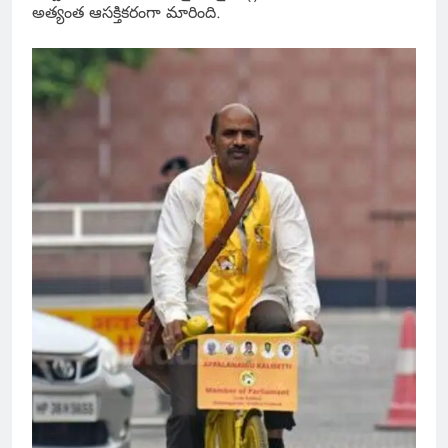
అత్యంత ఆసక్తికరంగా మారింది.