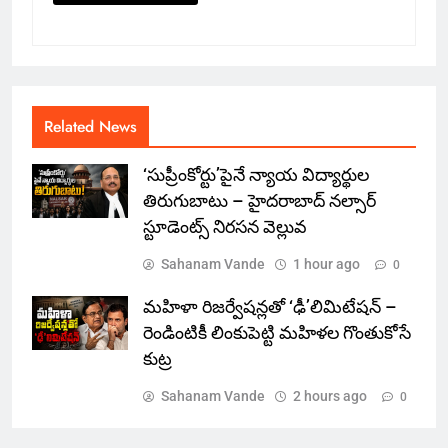
Related News
‘సుప్రీంకోర్టు’పైనే న్యాయ విద్యార్థుల
తిరుగుబాటు – హైదరాబాద్ నల్సార్
స్టూడెంట్స్ నిరసన వెల్లువ
Sahanam Vande
1 hour ago
0
మహిళా రిజర్వేషన్లతో ‘ఢీ’లిమిటేషన్ –
రెండింటికీ లింకుపెట్టి మహిళల గొంతుకోసే
కుట్ర
Sahanam Vande
2 hours ago
0