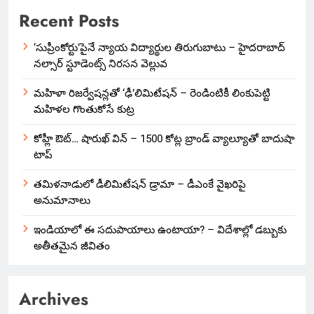
Recent Posts
‘సుప్రీంకోర్టు’పైనే న్యాయ విద్యార్థుల తిరుగుబాటు – హైదరాబాద్
నల్సార్ స్టూడెంట్స్ నిరసన వెల్లువ
మహిళా రిజర్వేషన్లతో ‘ఢీ’లిమిటేషన్ – రెండింటికీ లింకుపెట్టి
మహిళల గొంతుకోసే కుట్ర
కోహ్లీ ఔట్… షారుఖ్ విన్ – 1500 కోట్ల బ్రాండ్ వ్యాల్యూతో బాదుషా
టాప్
తమిళనాడులో డీలిమిటేషన్ డ్రామా – డీఎంకే వైఖరిపై
అనుమానాలు
ఇండియాలో‌ ఈ సదుపాయాలు ఉంటాయా? – విదేశాల్లో డబ్బుకు
అతీతమైన జీవితం
Archives