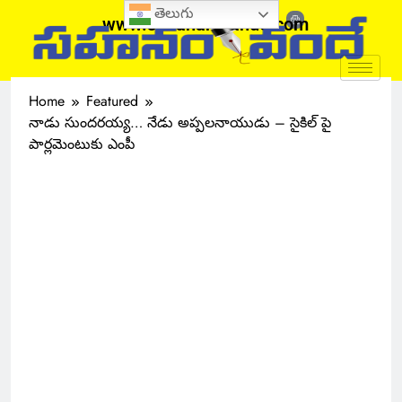
తెలుగు
www.sahanamvande.com
Home
Featured
నాడు సుందరయ్య… నేడు అప్పలనాయుడు – సైకిల్ పై
పార్లమెంటుకు ఎంపీ