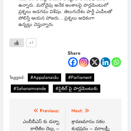
ఉన్నారు. మరోవైపు అనేక అంశాలపై పార్లమెంటులో
ప్రశ్నలు అడగడం విశేషం. తెలుగుదేశం పార్టీ ఎంపీలతో
పోలిస్తే ఆయన హాజరు… ప్రశ్నలు అధికంగా
ఉన్నట్లు చెప్తున్నారు.
+1
Share
Tagged:
#Appalanaidu
#Parliament
#Sahanamvande
#సైకిల్ పై పార్లమెంటుకు
Previous:
Next:
ఎంబీబీఎస్ కు డబ్బా
శ్రావణమాసం సకల
కాలేజీల దెబ్బ –
శుభప్రదం – వరాలక్ష్మీ