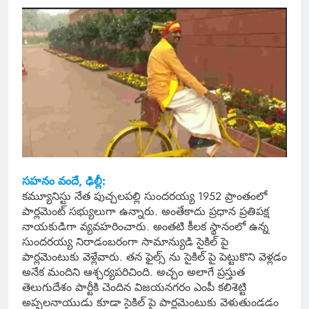
సహనం వందే, ఢిల్లీ:
కమ్యూనిస్టు నేత పుచ్చలపల్లి సుందరయ్య 1952 ప్రాంతంలో
పార్లమెంట్ సభ్యులుగా ఉన్నారు. అంతేకాదు ప్రధాన ప్రతిపక్ష
నాయకుడిగా వ్యవహరించారు. అంతటి కీలక స్థానంలో ఉన్న
సుందరయ్య నిరాడంబరంగా సామాన్యుడి సైకిల్ పై
పార్లమెంటుకు వెళ్లేవారు. తన ఫైల్స్ ను సైకిల్ పై పెట్టుకొని వెళ్లడం
అనేక మందిని ఆశ్చర్యపరిచింది. అచ్చం అలాగే ప్రస్తుత
తెలుగుదేశం పార్టీకి చెందిన విజయనగరం ఎంపీ కలిశెట్టి
అప్పలనాయుడు కూడా సైకిల్ పై పార్లమెంటుకు వెళుతుండడం