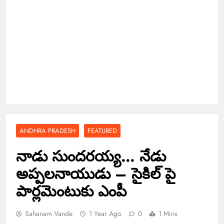
ANDHRA PRADESH
FEATURED
నాడు సుందరయ్య… నేడు
అప్పలనాయుడు – సైకిల్ పై
పార్లమెంటుకు ఎంపీ
Sahanam Vande
1 Year Ago
0
1 Mins