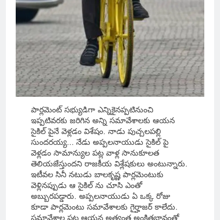
పార్లమెంట్ సభ్యుడిగా ఎన్నికైనప్పటినుంచి
ఇప్పటివరకు జరిగిన అన్ని సమావేశాలకు ఆయన
సైకిల్ పైనే వెళ్లడం విశేషం. నాడు పుచ్చలపల్లి
సుందరయ్య… నేడు అప్పలనాయుడు సైకిల్ పై
వెళ్లడం సామాన్యుల పట్ల వాళ్ల సానుకూలత
తెలియజేస్తుందని రాజకీయ విశ్లేషకులు అంటున్నారు.
ఇటీవల సినీ నటుడు బాలకృష్ణ పార్లమెంటుకు
వెళ్లినప్పుడు ఆ సైకిల్ ను చూసి ఎంతో
అబ్బురపడ్డారు. అప్పలనాయుడు ఏ ఒక్క రోజు
కూడా పార్లమెంటు సమావేశాలకు గైర్హాజర్ కాలేదు.
సమావేశాల పట్ల ఆయన అత్యంత అంకితభావంతో