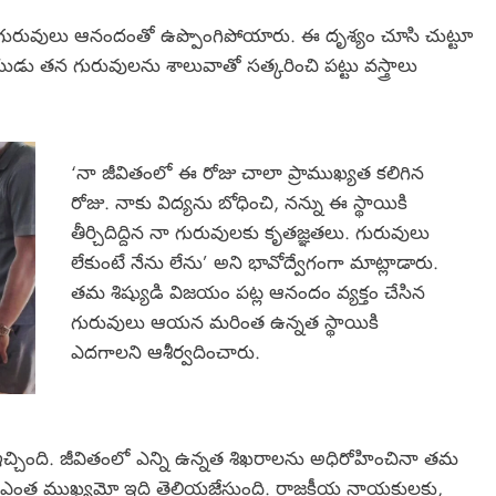
గురువులు ఆనందంతో ఉప్పొంగిపోయారు. ఈ దృశ్యం చూసి చుట్టూ
డు తన గురువులను శాలువాతో సత్కరించి పట్టు వస్త్రాలు
‘నా జీవితంలో ఈ రోజు చాలా ప్రాముఖ్యత కలిగిన
రోజు. నాకు విద్యను బోధించి, నన్ను ఈ స్థాయికి
తీర్చిదిద్దిన నా గురువులకు కృతజ్ఞతలు. గురువులు
లేకుంటే నేను లేను’ అని భావోద్వేగంగా మాట్లాడారు.
తమ శిష్యుడి విజయం పట్ల ఆనందం వ్యక్తం చేసిన
గురువులు ఆయన మరింత ఉన్నత స్థాయికి
ఎదగాలని ఆశీర్వదించారు.
ఇచ్చింది. జీవితంలో ఎన్ని ఉన్నత శిఖరాలను అధిరోహించినా తమ
ం ఎంత ముఖ్యమో ఇది తెలియజేస్తుంది. రాజకీయ నాయకులకు,