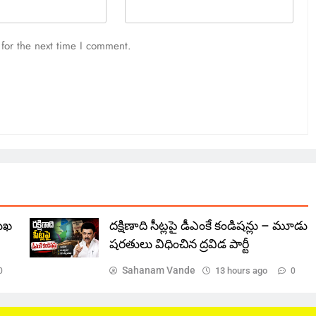
for the next time I comment.
ముఖ
దక్షిణాది సీట్లపై డీఎంకే కండిషన్లు – మూడు
షరతులు విధించిన ద్రవిడ పార్టీ
Sahanam Vande
13 hours ago
0
0