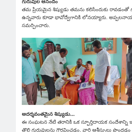
గురువుల ఆనందం
తమ ప్రియమైన శిష్యుడు తమను కలిసేందుకు రావడంతో 
ఉన్నవారు కూడా భావోద్వేగానికి లోనయ్యారు. అప్పలనాయు
సమర్పించారు.
ఆదర్శవంతమైన శిష్యుడు…
ఈ సంఘటన నేటి తరానికి ఒక స్ఫూర్తిదాయక సందేశాన్ని 
తొలి గురువులను గౌరవించడం, వారి ఆశీస్సులు పొందడ