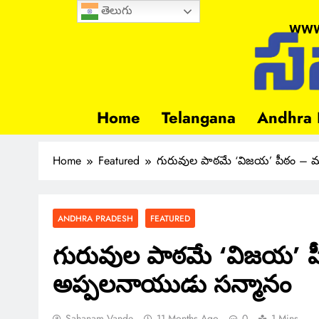
తెలుగు
www
Home
Telangana
Andhra 
Home
Featured
గురువుల పాఠమే ‘విజయ’ పీఠం – మా
ANDHRA PRADESH
FEATURED
గురువుల పాఠమే ‘విజయ’ పీఠ
అప్పలనాయుడు సన్మానం
Sahanam Vande
11 Months Ago
0
1 Mins