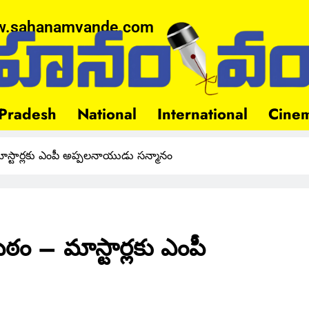
.sahanamvande.com
Pradesh
National
International
Cine
స్టార్లకు ఎంపీ అప్పలనాయుడు సన్మానం
ం – మాస్టార్లకు ఎంపీ