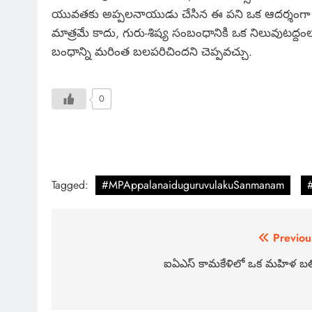
యువతకు అప్పలనాయుడు చేసిన ఈ పని ఒక ఆదర్శంగా నిల
మాత్రమే కాదు, గురు-శిష్య సంబంధానికి ఒక నిలువుటద్దంల
బంధాన్ని మరింత బలపరిచిందని చెప్పవచ్చు.
0
Tagged:
#MPAppalanaiduguruvulakuSanmanam
Previou
ఐఏఎస్ కామకేళిలో ఒక మహిళ బల