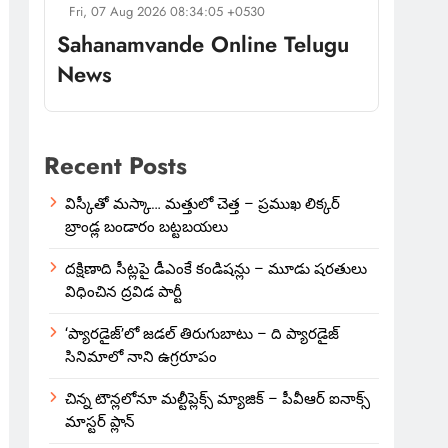
Fri, 07 Aug 2026 08:34:05 +0530
Sahanamvande Online Telugu
News
Recent Posts
విస్కీతో మస్కా… మత్తులో చెత్త – ప్రముఖ లిక్కర్
బ్రాండ్ల బండారం బట్టబయలు
దక్షిణాది సీట్లపై డీఎంకే కండిషన్లు – మూడు షరతులు
విధించిన ద్రవిడ పార్టీ
‘ప్యారడైజ్’లో జడల్ తిరుగుబాటు – ది ప్యారడైజ్
సినిమాలో నాని ఉగ్రరూపం
చిన్న టౌన్లలోనూ మల్టీప్లెక్స్‌ మ్యాజిక్ – పీవీఆర్ ఐనాక్స్
మాస్టర్ ప్లాన్