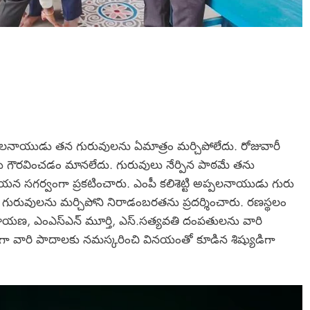
్పలనాయుడు తన గురువులను ఏమాత్రం మర్చిపోలేదు. రోజువారీ
ార్లను గౌరవించడం మానలేదు.‌ గురువులు నేర్పిన పాఠమే తను
యన సగర్వంగా ప్రకటించారు. ఎంపీ కలిశెట్టి అప్పలనాయుడు గురు
ిన గురువులను మర్చిపోని నిరాడంబరతను ప్రదర్శించారు. రణస్థలం
యణ, ఎంఎస్ఎన్ మూర్తి, ఎస్.సత్యవతి దంపతులను వారి
ంగా వారి పాదాలకు నమస్కరించి వినయంతో కూడిన శిష్యుడిగా