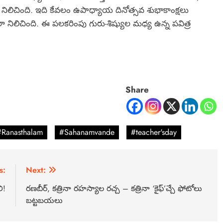
ిచింది. ఇది కేవలం ఉపాధ్యాయ దినోత్సవ శుభాకాంక్షలు
ా నిలిచింది. ఈ పలకరింపు గురు-శిష్యుల మధ్య ఉన్న పవిత్ర
Share
#Ranasthalam
#Sahanamvande
#teacher'sday
s:
Next:
ి!
రణబీర్, కత్రినా రహస్యాల రచ్చ – కత్రినా ‘కైఫ్’చ్చే ఫోటోలు
బట్టబయలు