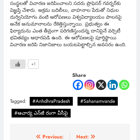
సంస్థలతో విచారణ జరిపించాలని సదరు ప్రొఫెసర్‌ గవర్నర్‌కు
విజ్ఞప్తి చేశారు. అక్రమ బదిలీలు, వాహనాల పేరుతో నిధుల
దుర్వినియోగం వంటి ఆరోపణలు విశ్వవిద్యాలయం పాలనపై
అనేక అనుమానాలను రేకెత్తిస్తున్నాయి. ప్రభుత్వం ఈ
ఫిర్యాదును ఎంత తీవ్రంగా పరిగణిస్తుందన్న దానిపైనే వర్సిటీ
భవితవ్యం ఆధారపడి ఉంది. ఈ ఆరోపణలపై పూర్తిస్థాయి
విచారణ జరిపి నిజానిజాలు బయటపెట్టాల్సిన అవసరం ఉంది.
+1
Share
Tagged:
#AnhdhraPradesh
#Sahanamvande
#ఆచార్య ఎన్‌జీ రంగా వీసీపై
Previous:
Next: