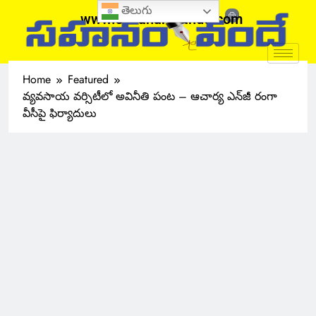
తెలుగు
www.sahanamvande.com
Home
Featured
వ్యవసాయ వర్సిటీలో అవినీతి పంట – ఆచార్య ఎన్‌జీ రంగా
వీసీపై ఫిర్యాదులు