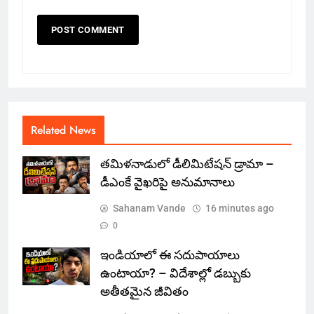
Related News
తమిళనాడులో డీలిమిటేషన్ డ్రామా –
డీఎంకే వైఖరిపై అనుమానాలు
Sahanam Vande
16 minutes ago
0
ఇండియాలో‌ ఈ సదుపాయాలు
ఉంటాయా? – విదేశాల్లో డబ్బుకు
అతీతమైన జీవితం