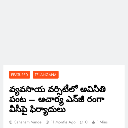
FEATURED
TELANGANA
వ్యవసాయ వర్సిటీలో అవినీతి
పంట – ఆచార్య ఎన్‌జీ రంగా
వీసీపై ఫిర్యాదులు
Sahanam Vande
11 Months Ago
0
1 Mins