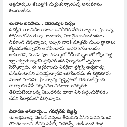
అక్రమార్కుల జేబుల్లోకి మళ్లుతున్నాయన్న అనుమానం
కలుగుతోంది.
లంచాల బదిలీలు… బెదిరింపుల పర్వం
ఉద్యోగుల బదిలీలు కూడా అవినీతికి వేదికయ్యాయి. ప్రాధాన్య
పోస్టుల కోసం డబ్బు, బంగారం, విలువైన బహుమతులు
డిమాండ్ చేస్తున్నారని, ఇచ్చిన వారికి మాత్రమే మంచి స్థానాలు
కట్టబెడుతున్నారని ఆరోపించారు. బదిలీ కోసం లంచం
అడిగారని, ముడుపుల సొమ్ముతో వీసీ కర్నూలులో కోట్లు పెట్టి
ఇల్లు కట్టుకున్నారని ప్రొఫెసర్‌ తన ఫిర్యాదులో స్పష్టంగా
పేర్కొన్నారు. ఈ అక్రమాలను ఎవరైనా ప్రశ్నిస్తే ఆత్మహత్య
చేసుకుంటానని బెదిరిస్తున్నారని ఆరోపించడం ఈ వ్యవహారం
ఎంతటి మానసిక భీభత్సాన్ని సృష్టిస్తోందో తెలియజేస్తుంది.
తాత్కాలిక వీసీ పర్యటనల వివరాలు గవర్నర్‌కు
తెలియజేయాలన్న నిబంధనను కూడా వీసీ పట్టించుకోవడం
లేదని ఫిర్యాదులో పేర్కొన్నారు.
విచారణ అనివార్యం… గవర్నర్‌కు విజ్ఞప్తి
ఈ అక్రమాలపై వెంటనే చర్యలు తీసుకుని వీసీని పదవి నుంచి
తొలగించాలని, దీనిపై ఏసీబీ, విజిలెన్స్‌, ఈడీ వంటి కేంద్ర