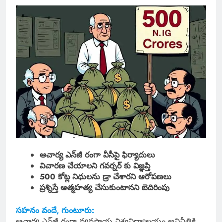
ఆచార్య ఎన్‌జీ రంగా వీసీపై ఫిర్యాదులు
విచారణ చేయాలని గవర్నర్ కు విజ్ఞప్తి
500 కోట్ల నిధులను డ్రా చేశారని ఆరోపణలు
ప్రశ్నిస్తే ఆత్మహత్య చేసుకుంటానని బెదిరింపు
సహనం వందే, గుంటూరు:
ఆచార్య ఎన్‌జీ రంగా వ్యవసాయ విశ్వవిద్యాలయం అవినీతికి