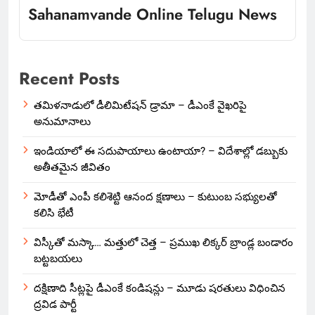
Sahanamvande Online Telugu News
Recent Posts
తమిళనాడులో డీలిమిటేషన్ డ్రామా – డీఎంకే వైఖరిపై
అనుమానాలు
ఇండియాలో‌ ఈ సదుపాయాలు ఉంటాయా? – విదేశాల్లో డబ్బుకు
అతీతమైన జీవితం
మోడీతో ఎంపీ కలిశెట్టి ఆనంద క్షణాలు – కుటుంబ సభ్యులతో
కలిసి భేటీ
విస్కీతో మస్కా… మత్తులో చెత్త – ప్రముఖ లిక్కర్ బ్రాండ్ల బండారం
బట్టబయలు
దక్షిణాది సీట్లపై డీఎంకే కండిషన్లు – మూడు షరతులు విధించిన
ద్రవిడ పార్టీ