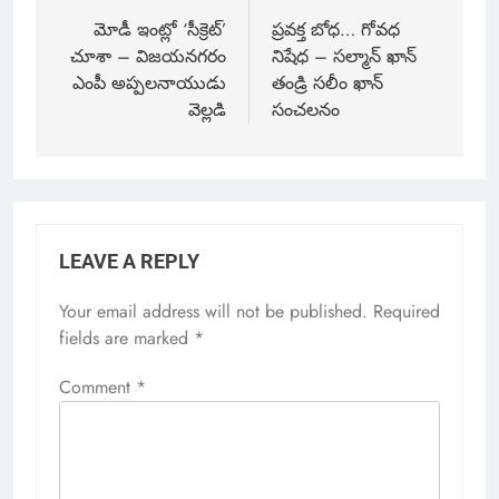
మోడీ ఇంట్లో ‘సీక్రెట్’
ప్రవక్త బోధ… గోవధ
చూశా – విజయనగరం
నిషేధ – సల్మాన్ ఖాన్
ఎంపీ అప్పలనాయుడు
తండ్రి సలీం ఖాన్
వెల్లడి
సంచలనం
LEAVE A REPLY
Your email address will not be published.
Required
fields are marked
*
Comment
*