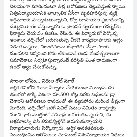
నిలయంగా మారిందంటూ తీవ్ర ఆరోపణలు వెల్లువెత్తుతున్నాయి.
విశ్వవిద్యాలయానికి తాత్కాలిక వీసీగా వ్యవహరిస్తున్న వ్యక్తి
అక్రమాలకు పాల్పడుతున్నారని, కోట్ల రూపాయల ప్రజాధనాన్ని
దుర్వినియోగం చేస్తున్నారని ఓ ప్రొఫెసర్‌ స్వయంగా గవర్నర్‌కు
ఫిర్యాదు చేయడం కలకలం రేపింది. ఈ ఫిర్యాదులో పేర్కొన్న
అంశాలు వర్సిటీలో జరుగుతున్న చీకటి కార్యకలాపాలకు అద్దం
పడుతున్నాయి. నిబంధనలను బేఖాతరు చేస్తూ పాలక
మండలిని విస్మరించి కోరం లేకుండానే రెండు సంవత్సరాలుగా
సమావేశాలు నిర్వహిస్తున్నారంటే పరిస్థితి ఎంత దారుణంగా
ఉందో అర్థం చేసుకోవచ్చు.
పాలనా లోపం… నిధుల గోల్ మాల్
ఆర్థిక కమిటీని కూడా ఏర్పాటు చేయకుండా నిబంధనలను
తుంగలో తొక్కి ఏకంగా రూ.500 కోట్ల వరకు నిధులను డ్రా
చేశారని ఆరోపణలు రావడంతో ఈ వ్యవహారం మరింత తీవ్రంగా
మారింది. వర్సిటీలో జరిగే సివిల్‌ పనుల నిమిత్తం కాంట్రాక్టర్ల
నుంచి భారీ మొత్తంలో వసూళ్లు జరుగుతున్నాయని, ఈ
అక్రమాలన్నీ వీసీ కనుసన్నల్లోనే జరుగుతున్నాయని
ఫిర్యాదుదారుడు పేర్కొన్నారు. ఆర్థిక అవకతవకలకు
సంబంధించిన ఆరోపణలు చూస్తుంటే విశ్వవిద్యాలయం నిధులు