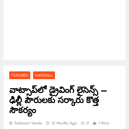
FEATURED
NATIONAL
వాట్సాప్‌లో డ్రైవింగ్ లైసెన్స్ –
ఢిల్లీ పౌరులకు సర్కారు కొత్త
సౌకర్యం
Sahanam Vande
12 Months Ago
0
1 Mins