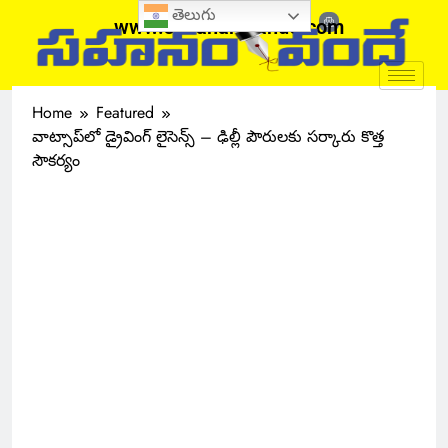
తెలుగు
www.sahanamvande.com
Home
Featured
వాట్సాప్‌లో డ్రైవింగ్ లైసెన్స్ – ఢిల్లీ పౌరులకు సర్కారు కొత్త
సౌకర్యం