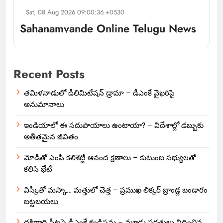
Sat, 08 Aug 2026 09:00:36 +0530
Sahanamvande Online Telugu News
Recent Posts
తమిళనాడులో డీలిమిటేషన్ డ్రామా – డీఎంకే వైఖరిపై
అనుమానాలు
ఇండియాలో‌ ఈ సదుపాయాలు ఉంటాయా? – విదేశాల్లో డబ్బుకు
అతీతమైన జీవితం
మోడీతో ఎంపీ కలిశెట్టి ఆనంద క్షణాలు – కుటుంబ సభ్యులతో
కలిసి భేటీ
విస్కీతో మస్కా… మత్తులో చెత్త – ప్రముఖ లిక్కర్ బ్రాండ్ల బండారం
బట్టబయలు
దక్షిణాది సీట్లపై డీఎంకే కండిషన్లు – మూడు షరతులు విధించిన