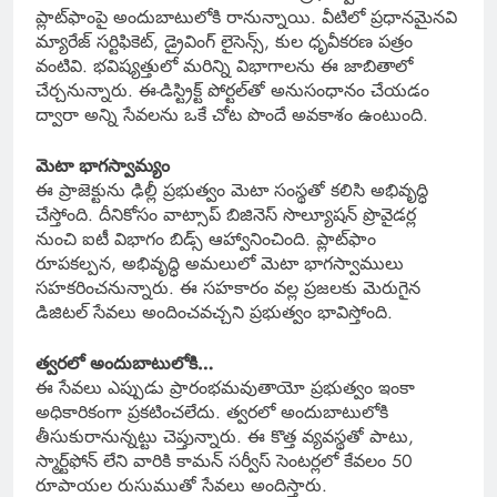
ప్లాట్‌ఫాంపై అందుబాటులోకి రానున్నాయి. వీటిలో ప్రధానమైనవి
మ్యారేజ్ సర్టిఫికెట్, డ్రైవింగ్ లైసెన్స్, కుల ధృవీకరణ పత్రం
వంటివి. భవిష్యత్తులో మరిన్ని విభాగాలను ఈ జాబితాలో
చేర్చనున్నారు. ఈ-డిస్ట్రిక్ట్ పోర్టల్‌తో అనుసంధానం చేయడం
ద్వారా అన్ని సేవలను ఒకే చోట పొందే అవకాశం ఉంటుంది.
మెటా భాగస్వామ్యం
ఈ ప్రాజెక్టును ఢిల్లీ ప్రభుత్వం మెటా సంస్థతో కలిసి అభివృద్ధి
చేస్తోంది. దీనికోసం వాట్సాప్ బిజినెస్ సొల్యూషన్ ప్రొవైడర్ల
నుంచి ఐటీ విభాగం బిడ్స్ ఆహ్వానించింది. ప్లాట్‌ఫాం
రూపకల్పన, అభివృద్ధి అమలులో మెటా భాగస్వాములు
సహకరించనున్నారు. ఈ సహకారం వల్ల ప్రజలకు మెరుగైన
డిజిటల్ సేవలు అందించవచ్చని ప్రభుత్వం భావిస్తోంది.
త్వరలో అందుబాటులోకి…
ఈ సేవలు ఎప్పుడు ప్రారంభమవుతాయో ప్రభుత్వం ఇంకా
అధికారికంగా ప్రకటించలేదు. త్వరలో అందుబాటులోకి
తీసుకురానున్నట్టు చెప్తున్నారు. ఈ కొత్త వ్యవస్థతో పాటు,
స్మార్ట్‌ఫోన్ లేని వారికి కామన్ సర్వీస్ సెంటర్లలో కేవలం 50
రూపాయల రుసుముతో సేవలు అందిస్తారు.