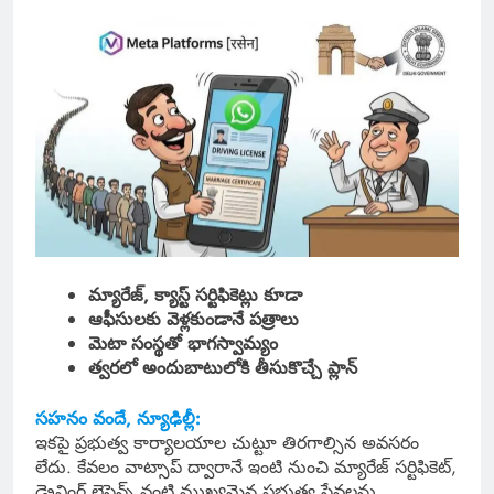
మ్యారేజ్, క్యాస్ట్ సర్టిఫికెట్లు కూడా
ఆఫీసులకు వెళ్లకుండానే పత్రాలు
మెటా సంస్థతో భాగస్వామ్యం
త్వరలో అందుబాటులోకి తీసుకొచ్చే ప్లాన్
సహనం వందే, న్యూఢిల్లీ:
ఇకపై ప్రభుత్వ కార్యాలయాల చుట్టూ తిరగాల్సిన అవసరం
లేదు. కేవలం వాట్సాప్ ద్వారానే ఇంటి నుంచి మ్యారేజ్ సర్టిఫికెట్,
డ్రైవింగ్ లైసెన్స్ వంటి ముఖ్యమైన ప్రభుత్వ సేవలను