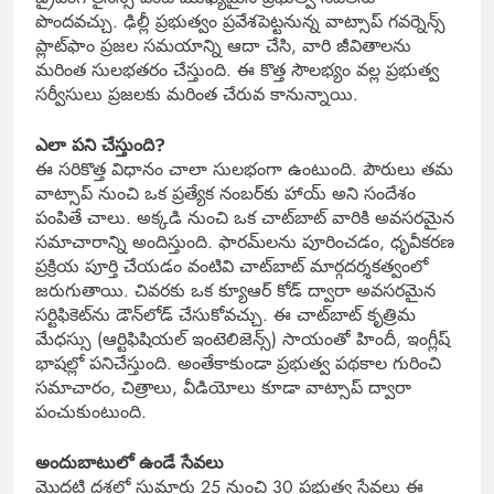
పొందవచ్చు. ఢిల్లీ ప్రభుత్వం ప్రవేశపెట్టనున్న వాట్సాప్ గవర్నెన్స్
ప్లాట్‌ఫాం ప్రజల సమయాన్ని ఆదా చేసి, వారి జీవితాలను
మరింత సులభతరం చేస్తుంది. ఈ కొత్త సౌలభ్యం వల్ల ప్రభుత్వ
సర్వీసులు ప్రజలకు మరింత చేరువ కానున్నాయి.
ఎలా పని చేస్తుంది?
ఈ సరికొత్త విధానం చాలా సులభంగా ఉంటుంది. పౌరులు తమ
వాట్సాప్ నుంచి ఒక ప్రత్యేక నంబర్‌కు హాయ్ అని సందేశం
పంపితే చాలు. అక్కడి నుంచి ఒక చాట్‌బాట్ వారికి అవసరమైన
సమాచారాన్ని అందిస్తుంది. ఫారమ్‌లను పూరించడం, ధృవీకరణ
ప్రక్రియ పూర్తి చేయడం వంటివి చాట్‌బాట్ మార్గదర్శకత్వంలో
జరుగుతాయి. చివరకు ఒక క్యూఆర్ కోడ్ ద్వారా అవసరమైన
సర్టిఫికెట్‌ను డౌన్‌లోడ్ చేసుకోవచ్చు. ఈ చాట్‌బాట్ కృత్రిమ
మేధస్సు (ఆర్టిఫిషియల్ ఇంటెలిజెన్స్) సాయంతో హిందీ, ఇంగ్లీష్
భాషల్లో పనిచేస్తుంది. అంతేకాకుండా ప్రభుత్వ పథకాల గురించి
సమాచారం, చిత్రాలు, వీడియోలు కూడా వాట్సాప్ ద్వారా
పంచుకుంటుంది.
అందుబాటులో ఉండే సేవలు
మొదటి దశలో సుమారు 25 నుంచి 30 ప్రభుత్వ సేవలు ఈ