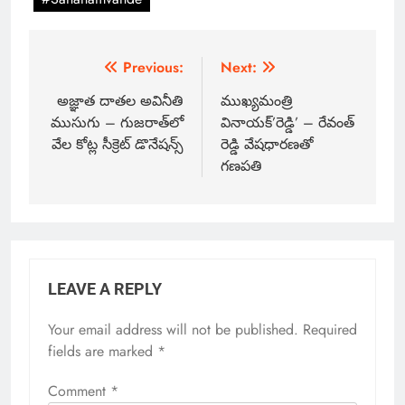
Previous:
Next:
అజ్ఞాత దాతల అవినీతి
ముఖ్యమంత్రి
ముసుగు – గుజరాత్‌లో
వినాయక్’రెడ్డి’ – రేవంత్
వేల కోట్ల సీక్రెట్ డొనేషన్స్
రెడ్డి వేషధారణతో
గణపతి
LEAVE A REPLY
Your email address will not be published.
Required
fields are marked
*
Comment
*