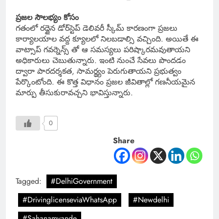
ప్రజల సౌలభ్యం కోసం
గతంలో రద్దైన డోర్‌స్టెప్ డెలివరీ స్కీమ్ కారణంగా ప్రజలు
కార్యాలయాల వద్ద క్యూలలో నిలబడాల్సి వచ్చింది. అయితే ఈ
వాట్సాప్ గవర్నెన్స్ తో ఆ సమస్యలు పరిష్కారమవుతాయని
అధికారులు చెబుతున్నారు. ఇంటి నుంచే సేవలు పొందడం
ద్వారా పారదర్శకత, సామర్థ్యం పెరుగుతాయని ప్రభుత్వం
పేర్కొంటోంది. ఈ కొత్త విధానం ప్రజల జీవితాల్లో గణనీయమైన
మార్పు తీసుకురావచ్చని భావిస్తున్నారు.
0
Share
Tagged:
#DelhiGovernment
#DrivinglicenseviaWhatsApp
#Newdelhi
#Sahanamvande