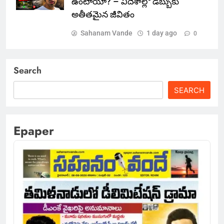
ఉంటాయా? – విదేశాల్లో డబ్బుకు
అతీతమైన జీవితం
Sahanam Vande
1 day ago
0
Search
SEARCH
Epaper