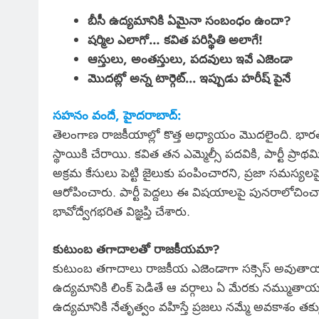
బీసీ ఉద్యమానికి ఏమైనా సంబంధం ఉందా?
షర్మిల ఎలాగో… కవిత పరిస్థితి అలాగే!
ఆస్తులు, అంతస్తులు, పదవులు ఇవే ఎజెండా
మొదట్లో అన్న టార్గెట్.‌.. ఇప్పుడు హరీష్ పైనే
సహనం వందే, హైదరాబాద్:
తెలంగాణ రాజకీయాల్లో కొత్త అధ్యాయం మొదలైంది. భారత 
స్థాయికి చేరాయి. కవిత తన ఎమ్మెల్సీ పదవికి, పార్టీ ప్
అక్రమ కేసులు పెట్టి జైలుకు పంపించారని, ప్రజా సమస్యలపై 
ఆరోపించారు. పార్టీ పెద్దలు ఈ విషయాలపై పునరాలోచించా
భావోద్వేగభరిత విజ్ఞప్తి చేశారు.
కుటుంబ తగాదాలతో రాజకీయమా?
కుటుంబ తగాదాలు రాజకీయ ఎజెండాగా సక్సెస్ అవుతాయా 
ఉద్యమానికి లింక్ పెడితే ఆ వర్గాలు ఏ మేరకు నమ్ముతాయన్
ఉద్యమానికి నేతృత్వం వహిస్తే ప్రజలు నమ్మే అవకాశం తక్