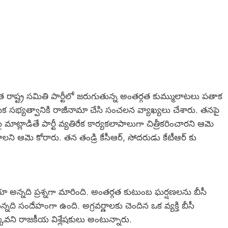
రాష్ట్ర సమితి పార్టీలో జరుగుతున్న అంతర్గత కుమ్ములాటలు పతాక
రాథమిక సభ్యత్వానికి రాజీనామా చేసి సంచలన వ్యాఖ్యలు చేశారు. తనపై
మాట్లాడితే పార్టీ వ్యతిరేక కార్యకలాపాలుగా చిత్రీకరించారని ఆమె
లని ఆమె కోరారు. తన తండ్రి కేసీఆర్, సోదరుడు కేటీఆర్ కు
అన్నది ప్రశ్నగా మారింది. అంతర్గత కుటుంబ ఘర్షణలను బీసీ
నది సందేహంగా ఉంది. అగ్రవర్ణాలకు చెందిన ఒక వ్యక్తి బీసీ
కువని రాజకీయ విశ్లేషకులు అంటున్నారు.