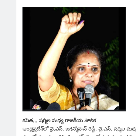
కవిత… షర్మిల మధ్య రాజకీయ పోలిక
ఆంధ్రప్రదేశ్‌లో వై.ఎస్. జగన్మోహన్ రెడ్డి, వై.ఎస్. షర్మ