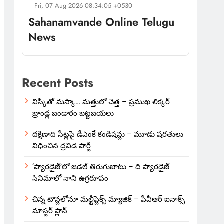
Fri, 07 Aug 2026 08:34:05 +0530
Sahanamvande Online Telugu
News
Recent Posts
విస్కీతో మస్కా… మత్తులో చెత్త – ప్రముఖ లిక్కర్
బ్రాండ్ల బండారం బట్టబయలు
దక్షిణాది సీట్లపై డీఎంకే కండిషన్లు – మూడు షరతులు
విధించిన ద్రవిడ పార్టీ
‘ప్యారడైజ్’లో జడల్ తిరుగుబాటు – ది ప్యారడైజ్
సినిమాలో నాని ఉగ్రరూపం
చిన్న టౌన్లలోనూ మల్టీప్లెక్స్‌ మ్యాజిక్ – పీవీఆర్ ఐనాక్స్
మాస్టర్ ప్లాన్