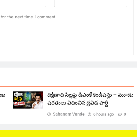
for the next time I comment.
ముఖ
దక్షిణాది సీట్లపై డీఎంకే కండిషన్లు – మూడు
షరతులు విధించిన ద్రవిడ పార్టీ
Sahanam Vande
6 hours ago
0