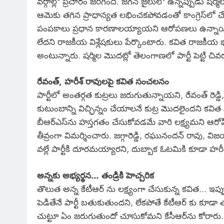
వర్గాల్లో ప్రచారం జరిగింది. జగన్ జైలులో ఉన్నప్పుడు షర
ఆమెకు తగిన ప్రాధాన్యత లభించకపోవడంతో కాంగ్రెస్‌లో చ
పంపకాలు ప్రధాన కారణాలయ్యాయని ఆరోపణలు ఉన్నాయి. 
లేదని రాజకీయ విశ్లేషకులు పేర్కొంటారు. కవిత రాజకీయ భ
అంటున్నారు. షర్మిల మొదట్లో తెలంగాణలో పార్టీ పెట్టి చివరకు
రేవంత్, హరీశ్ రావులపై కవిత సంచలనం
పార్టీలో అంతర్గత కుట్రలు జరుగుతున్నాయని, రేవంత్ రెడ
కుటుంబాన్ని విచ్ఛిన్నం చేయాలనే కుట్ర మొదలైందని కవ
బీఆర్ఎస్‌ను హస్తగతం చేసుకోవడమే వారి లక్ష్యమని ఆరోపిం
తీవ్రంగా విమర్శించారు. జగ్గారెడ్డి, రఘునందన్ రావు,
వల్లే పార్టీకి దూరమయ్యారని, దుబ్బాక ఓటమికి కూడా హర
అన్నకు అభ్యర్థన… తండ్రికి హెచ్చరిక
తొలుత అన్న కేటీఆర్ ను లక్ష్యంగా చేసుకున్న కవిత… ఇప్ప
పెడితేనే పార్టీ బతుకుతుందని, లేకపోతే కేటీఆర్ కు కూడ
చుట్టూ ఏం జరుగుతుందో చూసుకోమని కేసీఆర్‌ను కోరారు.