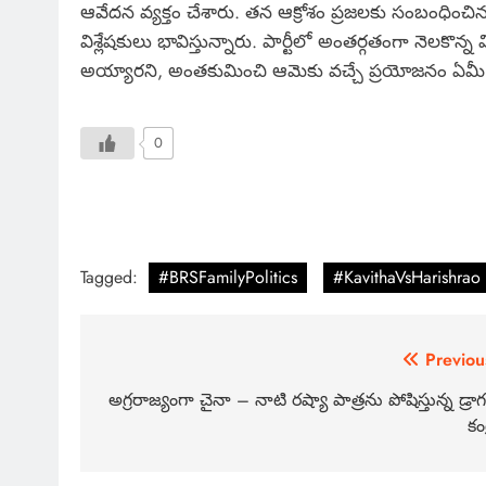
ఆవేదన వ్యక్తం చేశారు. తన ఆక్రోశం ప్రజలకు సంబంధిం
విశ్లేషకులు భావిస్తున్నారు. పార్టీలో అంతర్గతంగా నెలకొన
అయ్యారని, అంతకుమించి ఆమెకు వచ్చే ప్రయోజనం ఏమీ లేద
0
Tagged:
#BRSFamilyPolitics
#KavithaVsHarishrao
Previou
అగ్రరాజ్యంగా చైనా – నాటి రష్యా పాత్రను పోషిస్తున్న డ్రాగ
కంట