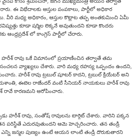
్మిల వైసీపీ కోసం శ్రమించినా, జగన్ ముఖ్యమంత్రి అయిన తర్వాత
ేరారు. ఈ విభేదాలకు ఆస్తుల పంపకాలు, పార్టీలో అధికార
వీరి మధ్య అధికారం, ఆస్తుల కొట్లాట తప్ప అంతకుమించి ఏమీ
విష్యత్తు కూడా షర్మిల లెక్కనే అవుతుందని కూడా కొందరు
 ఆంధ్రప్రదేశ్ లో కాంగ్రెస్ పార్టీలో చేరారు.
్డి, హరీశ్ రావు ఒకే విమానంలో ప్రయాణించిన తర్వాతే తమ
ిత సంచలన వ్యాఖ్యలు చేశారు. వారి మధ్య రహస్య ఒప్పందం ఉందని,
చారు. హరీశ్ రావు ట్రబుల్ షూటర్ కాదని, ట్రబుల్ క్రియేటర్ అని
 విజయశాంతి, ఈటెల రాజేందర్ వంటి సీనియర్ నాయకులు హరీశ్ రావు
ీశ్ రావే కారణమని ఆరోపించారు.
ుడు హరీశ్ రావు, సంతోష్ రావులను టార్గెట్ చేశారు. వారిని పక్కన
ా తన పరిస్థితే ఎదురవుతుందని ఆమె హెచ్చరించారు. తన తండ్రి
 ఎన్ని జన్మల పుణ్యం ఉంటే ఆయన లాంటి తండ్రి దొరుకుతారని