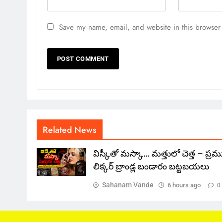
Save my name, email, and website in this browser 
Related News
విస్కీతో మస్కా… మత్తులో చెత్త – ప్ర
లిక్కర్ బ్రాండ్ల బండారం బట్టబయలు
Sahanam Vande
6 hours ago
0