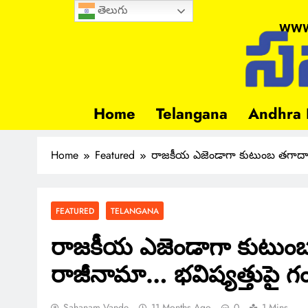
తెలుగు
www
Home
Telangana
Andhra 
Home
Featured
రాజకీయ ఎజెండాగా కుటుంబ తగాదాల
FEATURED
TELANGANA
రాజకీయ ఎజెండాగా కుటుం
రాజీనామా… భవిష్యత్తుపై 
Sahanam Vande
11 Months Ago
0
1 Mins