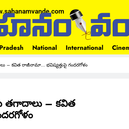
.sahanamvande.com
Pradesh
National
International
Cine
ు – కవిత రాజీనామా… భవిష్యత్తుపై గందరగోళం
బ తగాదాలు – కవిత
గందరగోళం