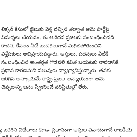
లిక్కర్ కేసులో జైలుకు వెళ్లి వచ్చిన తర్వాత ఆమె పార్టీపై
విమర్శలు చేయడం, ఈ ఆవేదన ప్రజలకు సంబంధించినది
కాదని, కేవలం నీటి బుడగలుగానే మిగిలిపోతుందని
విశ్లేషకులు అభిప్రాయపడ్డారు. ఆస్తులు, పదవులు వీటికి
సంబంధించిన అంతర్గత గొడవలే కవిత బయటకు రావడానికి
ప్రధాన కారణమని పలువురు వ్యాఖ్యానిస్తున్నారు. తనకు
జరిగిన అన్యాయమే రాష్ట్ర ప్రజల అన్యాయంగా ఆమె
చెప్పటాన్ని జనం స్వీకరించే పరిస్థితుల్లో లేరు.
ిల మధ్య జరిగిన విభేదాలు కూడా ప్రధానంగా ఆస్తుల వివాదంగానే రాజకీయ