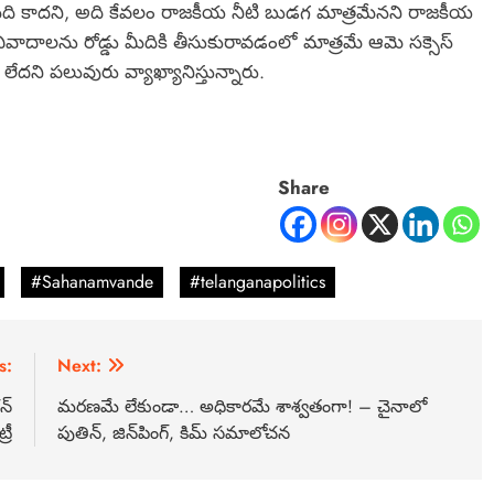
చినది కాదని, అది కేవలం రాజకీయ నీటి బుడగ మాత్రమేనని రాజకీయ
్న వివాదాలను రోడ్డు మీదికి తీసుకురావడంలో మాత్రమే ఆమె సక్సెస్
ని పలువురు వ్యాఖ్యానిస్తున్నారు.
Share
#Sahanamvande
#telanganapolitics
s:
Next:
న్
మరణమే లేకుండా… అధికారమే శాశ్వతంగా! – చైనాలో
్రీ
పుతిన్‌, జిన్‌పింగ్, కిమ్ సమాలోచన