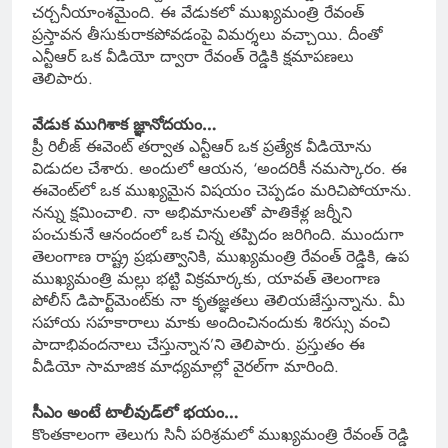
చర్చనీయాంశమైంది. ఈ వేడుకలో ముఖ్యమంత్రి రేవంత్
ప్రస్తావన తీసుకురాకపోవడంపై విమర్శలు వచ్చాయి. దీంతో
ఎన్టీఆర్ ఒక వీడియో ద్వారా రేవంత్ రెడ్డికి క్షమాపణలు
తెలిపారు.
వేడుక ముగిశాక జ్ఞానోదయం…
ప్రీ రిలీజ్ ఈవెంట్ తర్వాత ఎన్టీఆర్ ఒక ప్రత్యేక వీడియోను
విడుదల చేశారు. అందులో ఆయన, ‘అందరికీ నమస్కారం. ఈ
ఈవెంట్‌లో ఒక ముఖ్యమైన విషయం చెప్పడం మరిచిపోయాను.
నన్ను క్షమించాలి. నా అభిమానులతో పాతికేళ్ల జర్నీని
పంచుకునే ఆనందంలో ఒక చిన్న తప్పిదం జరిగింది. ముందుగా
తెలంగాణ రాష్ట్ర ప్రభుత్వానికి, ముఖ్యమంత్రి రేవంత్ రెడ్డికి, ఉప
ముఖ్యమంత్రి మల్లు భట్టి విక్రమార్కకు, యావత్ తెలంగాణ
పోలీస్ డిపార్ట్‌మెంట్‌కు నా కృతజ్ఞతలు తెలియజేస్తున్నాను. మీ
సహాయ సహకారాలు మాకు అందించినందుకు శిరస్సు వంచి
పాదాభివందనాలు చేస్తున్నాన’ని తెలిపారు. ప్రస్తుతం ఈ
వీడియో సామాజిక మాధ్యమాల్లో వైరల్‌గా మారింది.
సీఎం అంటే టాలీవుడ్‌లో భయం…
కొంతకాలంగా తెలుగు సినీ పరిశ్రమలో ముఖ్యమంత్రి రేవంత్ రెడ్డి