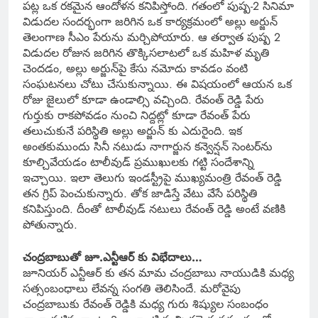
పట్ల ఒక రకమైన ఆందోళన కనిపిస్తోంది. గతంలో పుష్ప-2 సినిమా
విడుదల సందర్భంగా జరిగిన ఒక కార్యక్రమంలో అల్లు అర్జున్
తెలంగాణ సీఎం పేరును మర్చిపోయారు. ఆ తర్వాత పుష్ప 2
విడుదల రోజున జరిగిన తొక్కిసలాటలో ఒక మహిళ మృతి
చెందడం, అల్లు అర్జున్‌పై కేసు నమోదు కావడం వంటి
సంఘటనలు చోటు చేసుకున్నాయి. ఈ విషయంలో ఆయన ఒక
రోజు జైలులో కూడా ఉండాల్సి వచ్చింది. రేవంత్ రెడ్డి పేరు
గుర్తుకు రాకపోవడం నుంచి నిద్దట్లో కూడా రేవంత్ పేరు
తలుచుకునే పరిస్థితి అల్లు అర్జున్ కు ఎదురైంది.‌ ఇక
అంతకుముందు సినీ నటుడు నాగార్జున కన్వెన్షన్ సెంటర్‌ను
కూల్చివేయడం టాలీవుడ్ ప్రముఖులకు గట్టి సందేశాన్ని
ఇచ్చాయి. ఇలా తెలుగు ఇండస్ట్రీపై ముఖ్యమంత్రి రేవంత్ రెడ్డి
తన గ్రిప్ పెంచుకున్నారు. తోక జాడిస్తే వేటు వేసే పరిస్థితి
కనిపిస్తుంది. దీంతో టాలీవుడ్ నటులు రేవంత్ రెడ్డి అంటే వణికి
పోతున్నారు.
చంద్రబాబుతో జూ.ఎన్టీఆర్ కు విభేదాలు…
జూనియర్ ఎన్టీఆర్ కు తన మామ చంద్రబాబు నాయుడికి మధ్య
సత్సంబంధాలు లేవన్న సంగతి తెలిసిందే. మరోవైపు
చంద్రబాబుకు రేవంత్ రెడ్డికి మధ్య గురు శిష్యుల సంబంధం