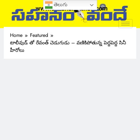
తెలుగు
www.sahanamvande.com
Home
Featured
టాలీవుడ్ తో రేవంత్ చెడుగుడు – వణికిపోతున్న పెద్దపెద్ద సినీ
హీరోలు