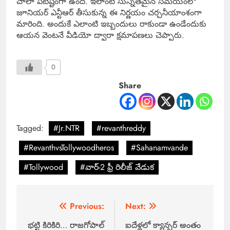
చాలా పటిష్టంగా ఉంది. ఇలాంటి సున్నితమైన సమయంలో
జూనియర్ ఎన్టీఆర్ తీసుకున్న ఈ నిర్ణయం చర్చనీయాంశంగా
మారింది. అందుకే ఎలాంటి ఇబ్బందులు రాకుండా ఉండేందుకు
ఆయన వెంటనే వీడియో ద్వారా క్షమాపణలు చెప్పారు.
0
Share
Tagged:
#Jr.NTR
#revanthreddy
#RevanthvsTollywoodheros
#Sahanamvande
#Tollywood
#వార్-2 ఫ్రీ రిలీజ్ వేడుక
Previous:
Next:
భట్టి కిరికిరి… రాజగోపాల్
ఐదేళ్లలో క్యాన్సర్ అంతం