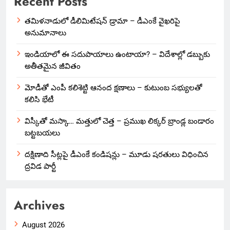
Recent Posts
తమిళనాడులో డీలిమిటేషన్ డ్రామా – డీఎంకే వైఖరిపై
అనుమానాలు
ఇండియాలో‌ ఈ సదుపాయాలు ఉంటాయా? – విదేశాల్లో డబ్బుకు
అతీతమైన జీవితం
మోడీతో ఎంపీ కలిశెట్టి ఆనంద క్షణాలు – కుటుంబ సభ్యులతో
కలిసి భేటీ
విస్కీతో మస్కా… మత్తులో చెత్త – ప్రముఖ లిక్కర్ బ్రాండ్ల బండారం
బట్టబయలు
దక్షిణాది సీట్లపై డీఎంకే కండిషన్లు – మూడు షరతులు విధించిన
ద్రవిడ పార్టీ
Archives
August 2026