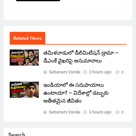
Related News
తమిళనాడులో డీలిమిటేషన్ డ్రామా –
డీఎంకే వైఖరిపై అనుమానాలు
Sahanam Vande
2 hours ago
0
ఇండియాలో‌ ఈ సదుపాయాలు
ఉంటాయా? – విదేశాల్లో డబ్బుకు
అతీతమైన జీవితం
Sahanam Vande
3 hours ago
0
Search