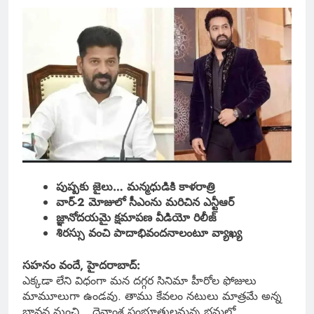
పుష్పకు జైలు… మన్మధుడికి కాళరాత్రి
వార్-2 మోజులో సీఎంను మరిచిన ఎన్టీఆర్
జ్ఞానోదయమై క్షమాపణ వీడియో రిలీజ్
శిరస్సు వంచి పాదాభివందనాలంటూ వ్యాఖ్య
సహనం వందే, హైదరాబాద్:
ఎక్కడా లేని విధంగా మన దగ్గర సినిమా హీరోల ఫోజులు
మామూలుగా ఉండవు. తాము కేవలం నటులు మాత్రమే అన్న
భావన నుంచి… దైవాంశ సంభూతులమన్న భ్రమల్లో