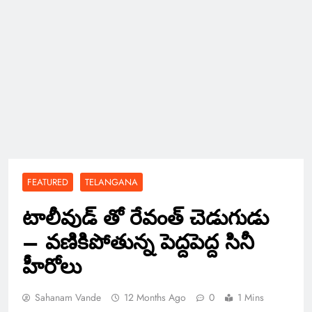
FEATURED
TELANGANA
టాలీవుడ్ తో రేవంత్ చెడుగుడు
– వణికిపోతున్న పెద్దపెద్ద సినీ
హీరోలు
Sahanam Vande
12 Months Ago
0
1 Mins