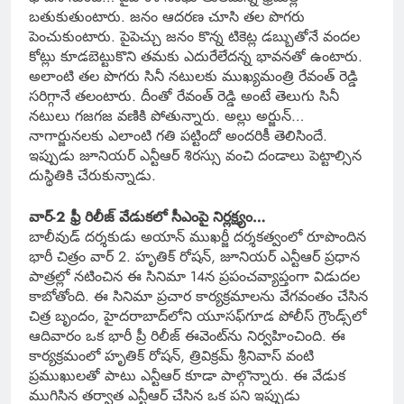
బతుకుతుంటారు. జనం ఆదరణ చూసి తల పొగరు
పెంచుకుంటారు. పైపెచ్చు జనం కొన్న టికెట్ల డబ్బుతోనే వందల
కోట్లు కూడబెట్టుకొని తమకు ఎదురేలేదన్న భావనతో ఉంటారు.
అలాంటి తల పొగరు సినీ నటులకు ముఖ్యమంత్రి రేవంత్ రెడ్డి
సరిగ్గానే తలంటారు. దీంతో రేవంత్ రెడ్డి అంటే తెలుగు సినీ
నటులు గజగజ వణికి పోతున్నారు. అల్లు అర్జున్…
నాగార్జునలకు ఎలాంటి గతి పట్టిందో అందరికీ తెలిసిందే.
ఇప్పుడు జూనియర్ ఎన్టీఆర్ శిరస్సు వంచి దండాలు పెట్టాల్సిన
దుస్థితికి చేరుకున్నాడు.
వార్-2 ఫ్రీ రిలీజ్ వేడుకలో సీఎంపై నిర్లక్ష్యం…
బాలీవుడ్ దర్శకుడు అయాన్ ముఖర్జీ దర్శకత్వంలో రూపొందిన
భారీ చిత్రం వార్ 2. హృతిక్ రోషన్, జూనియర్ ఎన్టీఆర్ ప్రధాన
పాత్రల్లో నటించిన ఈ సినిమా 14న ప్రపంచవ్యాప్తంగా విడుదల
కాబోతోంది. ఈ సినిమా ప్రచార కార్యక్రమాలను వేగవంతం చేసిన
చిత్ర బృందం, హైదరాబాద్‌లోని యూసఫ్‌గూడ పోలీస్ గ్రౌండ్స్‌లో
ఆదివారం ఒక భారీ ప్రీ రిలీజ్ ఈవెంట్‌ను నిర్వహించింది. ఈ
కార్యక్రమంలో హృతిక్ రోషన్, త్రివిక్రమ్ శ్రీనివాస్ వంటి
ప్రముఖులతో పాటు ఎన్టీఆర్ కూడా పాల్గొన్నారు. ఈ వేడుక
ముగిసిన తర్వాత ఎన్టీఆర్ చేసిన ఒక పని ఇప్పుడు