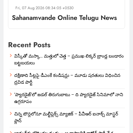
Fri, 07 Aug 2026 08:34:05 +0530
Sahanamvande Online Telugu News
Recent Posts
విస్కీతో మస్కా… మత్తులో చెత్త – ప్రముఖ లిక్కర్ బ్రాండ్ల బండారం
బట్టబయలు
దక్షిణాది సీట్లపై డీఎంకే కండిషన్లు – మూడు షరతులు విధించిన
ద్రవిడ పార్టీ
‘ప్యారడైజ్’లో జడల్ తిరుగుబాటు – ది ప్యారడైజ్ సినిమాలో నాని
ఉగ్రరూపం
చిన్న టౌన్లలోనూ మల్టీప్లెక్స్‌ మ్యాజిక్ – పీవీఆర్ ఐనాక్స్ మాస్టర్
ప్లాన్