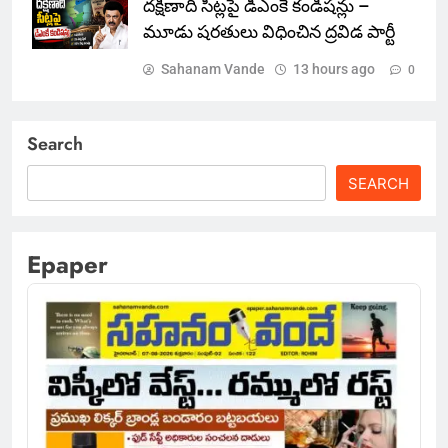
దక్షిణాది సీట్లపై డీఎంకే కండిషన్లు –
మూడు షరతులు విధించిన ద్రవిడ పార్టీ
Sahanam Vande
13 hours ago
0
Search
SEARCH
Epaper