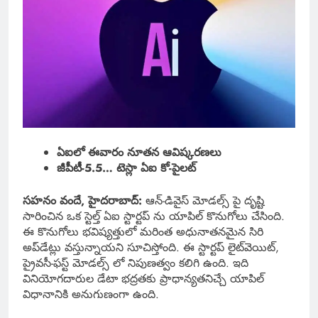
ఏఐలో ఈవారం నూతన ఆవిష్కరణలు
జీపీటీ-5.5… టెస్లా ఏఐ కో-పైలట్
సహనం వందే, హైదరాబాద్:
ఆన్-డివైస్ మోడల్స్‌ పై దృష్టి
సారించిన ఒక స్టెల్త్ ఏఐ స్టార్టప్ ను యాపిల్ కొనుగోలు చేసింది.
ఈ కొనుగోలు భవిష్యత్తులో మరింత అధునాతనమైన సిరి
అప్‌డేట్లు వస్తున్నాయని సూచిస్తోంది. ఈ స్టార్టప్ లైట్‌వెయిట్,
ప్రైవసీ-ఫస్ట్ మోడల్స్‌ లో నిపుణత్వం కలిగి ఉంది. ఇది
వినియోగదారుల డేటా భద్రతకు ప్రాధాన్యతనిచ్చే యాపిల్
విధానానికి అనుగుణంగా ఉంది.