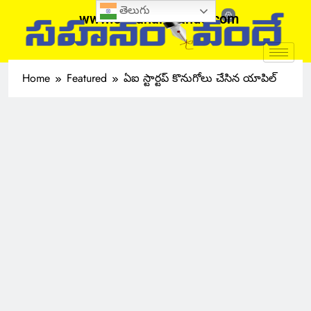
తెలుగు
www.sahanamvande.com
Home
Featured
ఏఐ స్టార్టప్ కొనుగోలు చేసిన యాపిల్