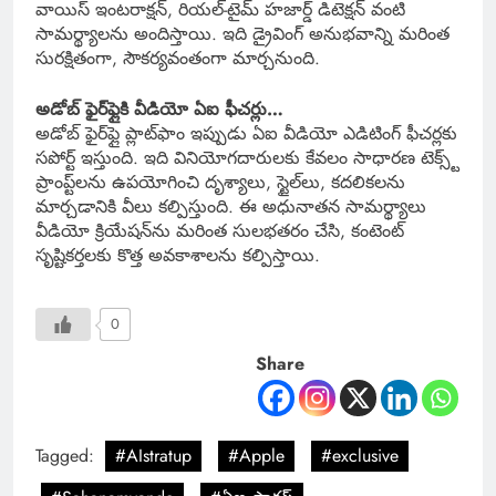
వాయిస్ ఇంటరాక్షన్, రియల్-టైమ్ హజార్డ్ డిటెక్షన్ వంటి
సామర్థ్యాలను అందిస్తాయి. ఇది డ్రైవింగ్ అనుభవాన్ని మరింత
సురక్షితంగా, సౌకర్యవంతంగా మార్చనుంది.
అడోబ్ ఫైర్‌ఫ్లైకి వీడియో ఏఐ ఫీచర్లు…
అడోబ్ ఫైర్‌ఫ్లై ప్లాట్‌ఫాం ఇప్పుడు ఏఐ వీడియో ఎడిటింగ్ ఫీచర్లకు
సపోర్ట్ ఇస్తుంది. ఇది వినియోగదారులకు కేవలం సాధారణ టెక్స్ట్
ప్రాంప్ట్‌లను ఉపయోగించి దృశ్యాలు, స్టైల్‌లు, కదలికలను
మార్చడానికి వీలు కల్పిస్తుంది. ఈ అధునాతన సామర్థ్యాలు
వీడియో క్రియేషన్‌ను మరింత సులభతరం చేసి, కంటెంట్
సృష్టికర్తలకు కొత్త అవకాశాలను కల్పిస్తాయి.
0
Share
Tagged:
#AIstratup
#Apple
#exclusive