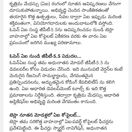
కృత్రిమ మేధస్సు (ఏఐ) రంగంలో నూతన ఆవిష్కరణలు వేగంగా
దూసుకుపోతున్నాయి. అభివృద్ధి చెందిన సాంకేతికతలతో
తయారైన కొత్త ఉత్పత్తులు, సేవల ద్వారా ఏఐ ఇప్పుడు మరింత
శక్తివంతంగా, వినియోగదారులకు అందుబాటులోకి వస్తోంది.
ఓపెన్ ఏఐ సంస్థ జీపీటీ-5.5ను ఆవిష్కరించడం నుండి టెస్లా
వాహనాల్లో ఏఐ కో-పైలట్ ఏకీకరణ వరకు ఈ వారం ఏఐ
ప్రపంచంలో జరిగిన ముఖ్య పరిణామాలు‌.
ఓపెన్ ఏఐ నుండి జీపీటీ-5.5 విడుదల…
ఓపెన్ఏఐ సంస్థ తమ అధునాతన మోడల్ జీపీటీ-5.5 ను
డెవలపర్‌ల కోసం విడుదల చేసింది. ఇది మునుపటి వెర్షన్‌ల కంటే
మెరుగైన రీజనింగ్ సామర్థ్యాలను, వేగవంతమైన
ప్రతిస్పందనలను, అద్భుతమైన కోడింగ్ కేపబిలిటీస్ ను కలిగి
ఉంది. ఏఐ ఆధారిత డెవలప్‌మెంట్ టూల్స్ కు ఇది కొత్త
ప్రమాణాలను నిర్దేశిస్తుంది. తద్వారా కృత్రిమ మేధస్సు ఆధారిత
అప్లికేషన్‌ల అభివృద్ధి మరింత వేగవంతం కానుంది.
టెస్లా నూతన మోడళ్లలో ఏఐ కో-పైలట్…
టెస్లా తమ సరికొత్త వాహనాల్లో ఏఐ-పవర్డ్ కో-పైలట్ ఫీచర్లను
ప్రవేశపెట్టింది. ఈ ఫీచర్లు స్మార్టర్ నావిగేషన్, అధునాతన