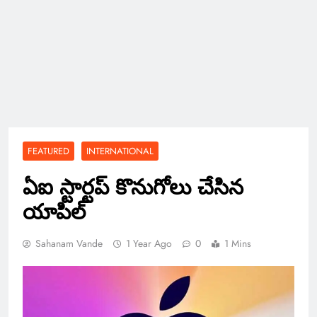
FEATURED
INTERNATIONAL
ఏఐ స్టార్టప్ కొనుగోలు చేసిన
యాపిల్
Sahanam Vande
1 Year Ago
0
1 Mins