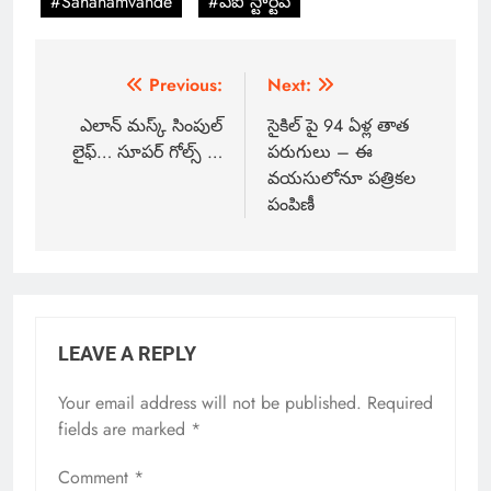
#Sahanamvande
#ఏఐ స్టార్టప్
Previous:
Next:
ఎలాన్ మస్క్ సింపుల్
సైకిల్ పై 94 ఏళ్ల తాత
లైఫ్… సూపర్ గోల్స్ …
పరుగులు – ఈ
వయసులోనూ పత్రికల
పంపిణీ
LEAVE A REPLY
Your email address will not be published.
Required
fields are marked
*
Comment
*