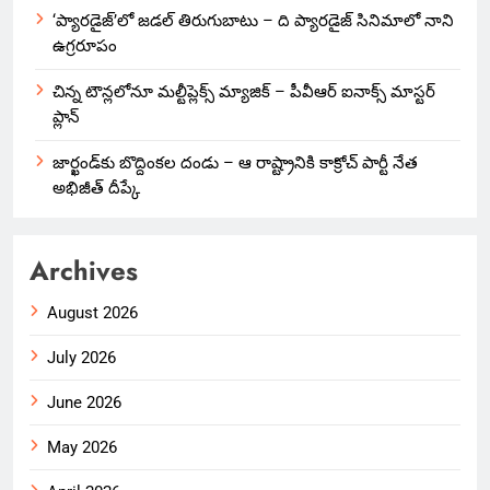
‘ప్యారడైజ్’లో జడల్ తిరుగుబాటు – ది ప్యారడైజ్ సినిమాలో నాని
ఉగ్రరూపం
చిన్న టౌన్లలోనూ మల్టీప్లెక్స్‌ మ్యాజిక్ – పీవీఆర్ ఐనాక్స్ మాస్టర్
ప్లాన్
జార్ఖండ్‌కు బొద్దింకల దండు – ఆ రాష్ట్రానికి కాక్రోచ్ పార్టీ నేత
అభిజీత్ దీప్కే
Archives
August 2026
July 2026
June 2026
May 2026