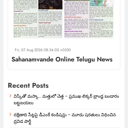
Fri, 07 Aug 2026 08:34:05 +0530
Sahanamvande Online Telugu News
Recent Posts
విస్కీతో మస్కా… మత్తులో చెత్త – ప్రముఖ లిక్కర్ బ్రాండ్ల బండారం
బట్టబయలు
దక్షిణాది సీట్లపై డీఎంకే కండిషన్లు – మూడు షరతులు విధించిన
ద్రవిడ పార్టీ