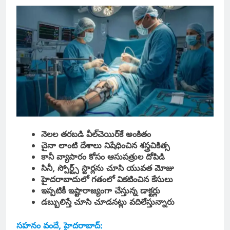
నెలల తరబడి వీల్‌చెయిర్‌కే అంకితం
చైనా లాంటి దేశాలు నిషేధించిన శస్త్రచికిత్స
కానీ వ్యాపారం కోసం ఆసుపత్రుల దోపిడి
సినీ, స్పోర్ట్స్ స్టార్లను చూసి యువత మోజు
హైదరాబాదులో గతంలో వికటించిన కేసులు
ఇప్పటికీ ఇష్టారాజ్యంగా చేస్తున్న డాక్టర్లు
డబ్బులిస్తే చూసి చూడనట్లు వదిలేస్తున్నారు
సహనం వందే, హైదరాబాద్: