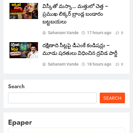
విస్కీతో మస్కా… మత్తులో చెత్త –
ప్రముఖ లిక్కర్ బ్రాండ్ల బండారం
బట్టబయలు
Sahanam Vande
17 hours ago
0
దక్షిణాది సీట్లపై డీఎంకే కండిషన్లు –
మూడు షరతులు విధించిన ద్రవిడ పార్టీ
Sahanam Vande
18 hours ago
0
Search
SEARCH
Epaper