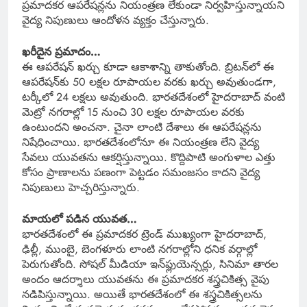
ప్రమాదకర ఆపరేషన్లను నియంత్రణ లేకుండా నిర్వహిస్తున్నాయని
వైద్య నిపుణులు ఆందోళన వ్యక్తం చేస్తున్నారు.
ఖరీదైన ప్రమాదం…
ఈ ఆపరేషన్ ఖర్చు కూడా ఆకాశాన్ని తాకుతోంది. బ్రిటన్‌లో ఈ
ఆపరేషన్‌కు 50 లక్షల రూపాయల వరకు ఖర్చు అవుతుండగా,
టర్కీలో 24 లక్షలు అవుతుంది. భారతదేశంలో హైదరాబాద్ వంటి
మెట్రో నగరాల్లో 15 నుంచి 30 లక్షల రూపాయల వరకు
ఉంటుందని అంచనా. చైనా లాంటి దేశాలు ఈ ఆపరేషన్లను
నిషేధించాయి. భారతదేశంలోనూ ఈ నియంత్రణ లేని వైద్య
సేవలు యువతను ఆకర్షిస్తున్నాయి. కొద్దిపాటి అంగుళాల ఎత్తు
కోసం ప్రాణాలను పణంగా పెట్టడం సమంజసం కాదని వైద్య
నిపుణులు హెచ్చరిస్తున్నారు.
మాయలో పడిన యువత…
భారతదేశంలో ఈ ప్రమాదకర ట్రెండ్ ముఖ్యంగా హైదరాబాద్,
ఢిల్లీ, ముంబై, బెంగళూరు లాంటి నగరాల్లోని ధనిక వర్గాల్లో
పెరుగుతోంది. సోషల్ మీడియా ఇన్‌ఫ్లుయెన్సర్లు, సినిమా తారల
అందం ఆదర్శాలు యువతను ఈ ప్రమాదకర శస్త్రచికిత్స వైపు
నడిపిస్తున్నాయి. అయితే భారతదేశంలో ఈ శస్త్రచికిత్సలను