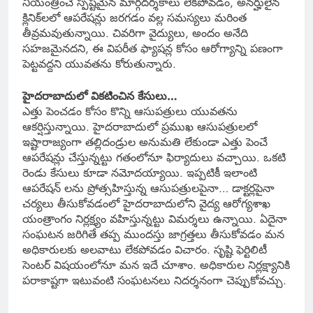
నియంత్రించే స్పష్టమైన మార్గదర్శకాలు లేకపోవడం, అనర్హులైన
క్లినిక్‌లలో ఆపరేషన్లు జరగడం వల్ల సమస్యలు మరింత
తీవ్రమవుతున్నాయి. చివరిగా వైద్యులు, అందం అనేది
సహజమైనదని, ఈ విపరీత ఫ్యాషన్ల కోసం ఆరోగ్యాన్ని పణంగా
పెట్టవద్దని యువతను కోరుతున్నారు.
హైదరాబాదులో వికటించిన కేసులు…
ఎత్తు పెంచడం కోసం కొన్ని ఆసుపత్రులు యువతను
ఆకర్షిస్తున్నాయి. హైదరాబాదులో ప్రముఖ ఆసుపత్రులలో
ఇష్టారాజ్యంగా తల్లిదండ్రుల అనుమతి లేకుండా ఎత్తు పెంచే
ఆపరేషన్లు చేస్తున్నట్టు గతంలోనూ ఫిర్యాదులు వచ్చాయి. ఒకటి
రెండు కేసులు కూడా నమోదయ్యాయి. ఇప్పటికీ ఇలాంటి
ఆపరేషన్ లను ప్రోత్సహిస్తున్న ఆసుపత్రులపైనా… డాక్టర్లపైనా
చర్యలు తీసుకోవడంలో హైదరాబాదులోని వైద్య ఆరోగ్యశాఖ
యంత్రాంగం నిర్లక్ష్యం వహిస్తున్నట్టు విమర్శలు ఉన్నాయి. ఏదైనా
సంఘటన జరిగితే తప్ప ముందస్తు జాగ్రత్తలు తీసుకోవడం మన
అధికారులకు అలవాటు లేకపోవడం విచారం. సృష్టి ఫెర్టిలిటీ
సెంటర్ విషయంలోనూ మన ఇదే చూశాం. అధికారుల నిర్లక్ష్యానికి
పరాకాష్టగా ఇటువంటి సంఘటనలు నిదర్శనంగా చెప్పుకోవచ్చు.