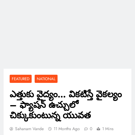
FEATURED
NATIONAL
ఎత్తుకు వైద్యం… వికటిస్తే వైకల్యం
– ఫ్యాషన్ ఉచ్చులో
చిక్కుకుంటున్న యువత
Sahanam Vande
11 Months Ago
0
1 Mins