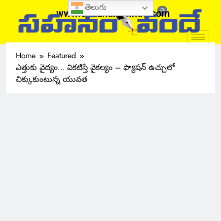
తెలుగు
www.sahanamvande.com
Home
Featured
ఎత్తుకు వైద్యం… వికటిస్తే వైకల్యం – ఫ్యాషన్ ఉచ్చులో
చిక్కుకుంటున్న యువత