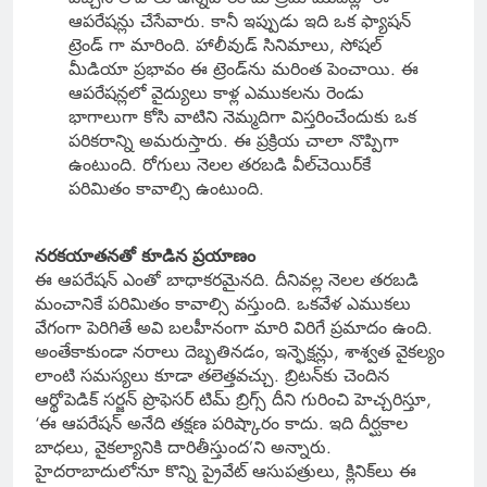
ఆపరేషన్లు చేసేవారు. కానీ ఇప్పుడు ఇది ఒక ఫ్యాషన్
ట్రెండ్ గా మారింది. హాలీవుడ్ సినిమాలు, సోషల్
మీడియా ప్రభావం ఈ ట్రెండ్‌ను మరింత పెంచాయి. ఈ
ఆపరేషన్లలో వైద్యులు కాళ్ల ఎముకలను రెండు
భాగాలుగా కోసి వాటిని నెమ్మదిగా విస్తరించేందుకు ఒక
పరికరాన్ని అమరుస్తారు. ఈ ప్రక్రియ చాలా నొప్పిగా
ఉంటుంది. రోగులు నెలల తరబడి వీల్‌చెయిర్‌కే
పరిమితం కావాల్సి ఉంటుంది.
నరకయాతనతో కూడిన ప్రయాణం
ఈ ఆపరేషన్ ఎంతో బాధాకరమైనది. దీనివల్ల నెలల తరబడి
మంచానికే పరిమితం కావాల్సి వస్తుంది. ఒకవేళ ఎముకలు
వేగంగా పెరిగితే అవి బలహీనంగా మారి విరిగే ప్రమాదం ఉంది.
అంతేకాకుండా నరాలు దెబ్బతినడం, ఇన్ఫెక్షన్లు, శాశ్వత వైకల్యం
లాంటి సమస్యలు కూడా తలెత్తవచ్చు. బ్రిటన్‌కు చెందిన
ఆర్థోపెడిక్ సర్జన్ ప్రొఫెసర్ టిమ్ బ్రిగ్స్ దీని గురించి హెచ్చరిస్తూ,
‘ఈ ఆపరేషన్ అనేది తక్షణ పరిష్కారం కాదు. ఇది దీర్ఘకాల
బాధలు, వైకల్యానికి దారితీస్తుంద’ని అన్నారు.
హైదరాబాదులోనూ కొన్ని ప్రైవేట్ ఆసుపత్రులు, క్లినిక్‌లు ఈ