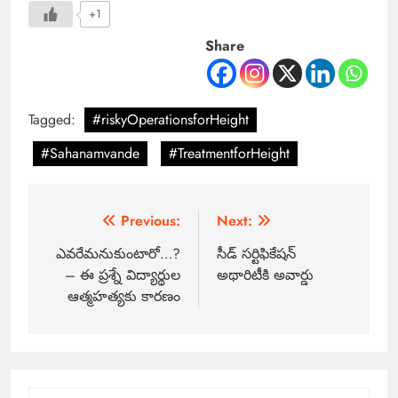
+1
Share
Tagged:
#riskyOperationsforHeight
#Sahanamvande
#TreatmentforHeight
Previous:
Next:
ఎవరేమనుకుంటారో…?
సీడ్ సర్టిఫికేషన్
– ఈ ప్రశ్నే విద్యార్థుల
అథారిటీకి అవార్డు
ఆత్మహత్యకు కారణం