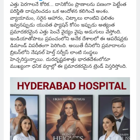
ఎత్తు పెరగాలనే కోరిక… దానికోసం ప్రాణాలను పణంగా పెట్టేంత
పరిస్థితి దాపురించడం ఒక ఆందోళన కలిగించే అంశం.
వ్యాయామం, సరైన ఆహారం, చిట్కాలు లాంటివి ఫలితం
ఇవ్వనప్పుడు యువత ఫ్యాషన్ కోసం ఇప్పుడు అత్యంత
ప్రమాదకరమైన ఎత్తు పెంచే వైద్యం వైపు అడుగులు వేస్తోంది.
ఇండియాతోపాటు ప్రపంచంలోని అనేక దేశాలలో ఈ ఆపరేషన్లకు
డిమాండ్ విపరీతంగా పెరిగింది. అయితే దీనిలోని ప్రమాదాలను
బ్రిటన్‌లోని నేషనల్ హెల్త్ సర్వీస్ లాంటి సంస్థలు
హెచ్చరిస్తున్నాయి. దురదృష్టవశాత్తు భారతదేశంలోనూ
ముఖ్యంగా ధనిక వర్గాల్లో ఈ ప్రమాదకరమైన ట్రెండ్ విస్తరిస్తోంది.