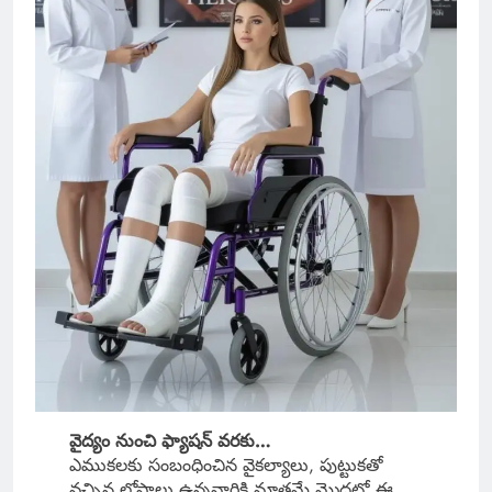
వైద్యం నుంచి ఫ్యాషన్ వరకు…
ఎముకలకు సంబంధించిన వైకల్యాలు, పుట్టుకతో
వచ్చిన లోపాలు ఉన్నవారికి మాత్రమే మొదట్లో ఈ