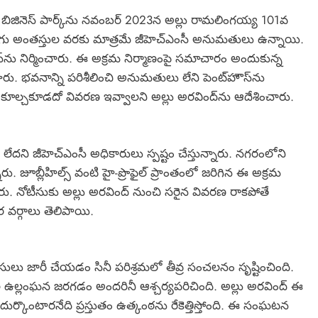
ఈ బిజినెస్ పార్క్‌ను నవంబర్ 2023న అల్లు రామలింగయ్య 101వ
గు అంతస్తుల వరకు మాత్రమే జీహెచ్ఎంసీ అనుమతులు ఉన్నాయి.
 నిర్మించారు. ఈ అక్రమ నిర్మాణంపై సమాచారం అందుకున్న
ారు. భవనాన్ని పరిశీలించి అనుమతులు లేని పెంట్‌హౌస్‌ను
కు కూల్చకూడదో వివరణ ఇవ్వాలని అల్లు అరవింద్‌ను ఆదేశించారు.
ేదని జీహెచ్ఎంసీ అధికారులు స్పష్టం చేస్తున్నారు. నగరంలోని
. జూబ్లీహిల్స్ వంటి హై-ప్రొఫైల్ ప్రాంతంలో జరిగిన ఈ అక్రమ
నారు. నోటీసుకు అల్లు అరవింద్ నుంచి సరైన వివరణ రాకపోతే
ర వర్గాలు తెలిపాయి.
ీసులు జారీ చేయడం సినీ పరిశ్రమలో తీవ్ర సంచలనం సృష్టించింది.
ంధనల ఉల్లంఘన జరగడం అందరినీ ఆశ్చర్యపరిచింది. అల్లు అరవింద్ ఈ
ుర్కొంటారనేది ప్రస్తుతం ఉత్కంఠను రేకెత్తిస్తోంది. ఈ సంఘటన