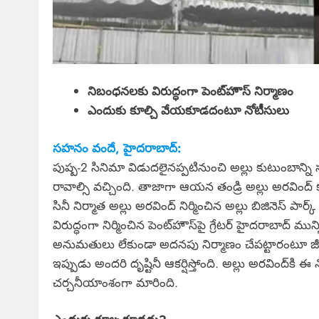
నిబంధనలకు విరుద్ధంగా పెంట్‌హౌస్‌ నిర్మాణం
ఎందుకు కూల్చి వేయకూడదంటూ నోటీసులు
సహనం వందే, హైదరాబాద్:
పుష్ప-2 సినిమా విడుదలైనప్పటినుంచి అల్లు కుటుంబాన్ని సమస
రావాల్సి వచ్చింది. తాజాగా ఆయన తండ్రి అల్లు అరవింద్ కు
సినీ నిర్మాత అల్లు అరవింద్ నిర్మించిన అల్లు బిజినెస్ ప
విరుద్ధంగా నిర్మించిన పెంట్‌హౌస్‌పై గ్రేటర్ హైదరాబాద్ మున
అనుమతులు లేకుండా అదనపు నిర్మాణం చేపట్టారంటూ జ
ఇప్పుడు అందరి దృష్టినీ ఆకర్షిస్తోంది. అల్లు అరవింద్‌కి ఈ 
చర్చనీయాంశంగా మారింది.