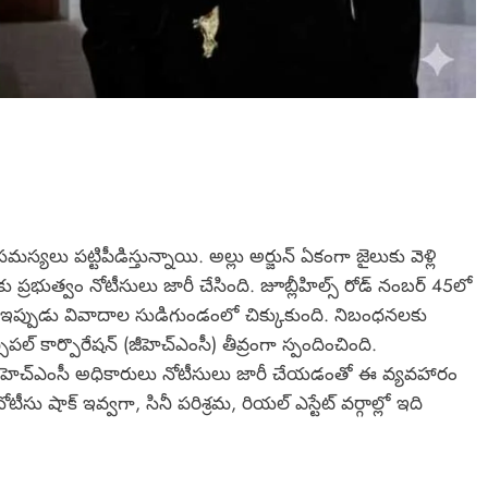
్యలు పట్టిపీడిస్తున్నాయి. అల్లు అర్జున్ ఏకంగా జైలుకు వెళ్లి
 ప్రభుత్వం నోటీసులు జారీ చేసింది. జూబ్లీహిల్స్ రోడ్ నంబర్ 45లో
ార్క్‌ ఇప్పుడు వివాదాల సుడిగుండంలో చిక్కుకుంది. నిబంధనలకు
్సిపల్ కార్పొరేషన్ (జీహెచ్ఎంసీ) తీవ్రంగా స్పందించింది.
ీహెచ్ఎంసీ అధికారులు నోటీసులు జారీ చేయడంతో ఈ వ్యవహారం
నోటీసు షాక్ ఇవ్వగా, సినీ పరిశ్రమ, రియల్ ఎస్టేట్ వర్గాల్లో ఇది