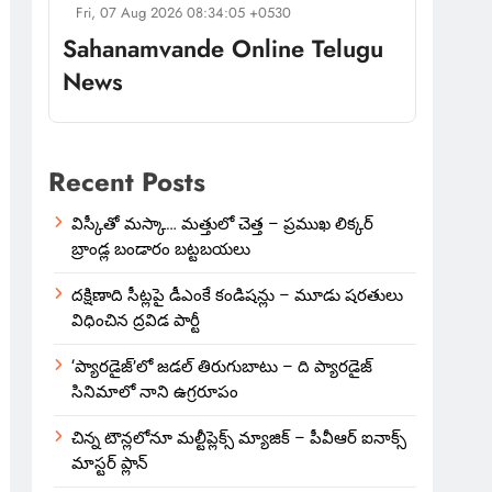
Fri, 07 Aug 2026 08:34:05 +0530
Sahanamvande Online Telugu
News
Recent Posts
విస్కీతో మస్కా… మత్తులో చెత్త – ప్రముఖ లిక్కర్
బ్రాండ్ల బండారం బట్టబయలు
దక్షిణాది సీట్లపై డీఎంకే కండిషన్లు – మూడు షరతులు
విధించిన ద్రవిడ పార్టీ
‘ప్యారడైజ్’లో జడల్ తిరుగుబాటు – ది ప్యారడైజ్
సినిమాలో నాని ఉగ్రరూపం
చిన్న టౌన్లలోనూ మల్టీప్లెక్స్‌ మ్యాజిక్ – పీవీఆర్ ఐనాక్స్
మాస్టర్ ప్లాన్