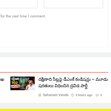
for the next time I comment.
ముఖ
దక్షిణాది సీట్లపై డీఎంకే కండిషన్లు – మూడు
షరతులు విధించిన ద్రవిడ పార్టీ
Sahanam Vande
5 hours ago
0