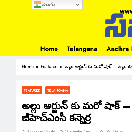
తెలుగు
www
Home
Telangana
Andhra 
Home
Featured
అల్లు అర్జున్ కు మరో షాక్ – అల్లు బిజి
FEATURED
TELANGANA
అల్లు అర్జున్ కు మరో షాక్ – అ
జీహెచ్ఎంసీ కన్నెర్ర
Sahanam Vande
11 Months Ago
0
1 Mins