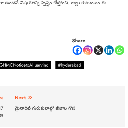
ా ఉందనే విషయాన్ని స్పష్టం చేస్తోంది. అల్లు కుటుంబం ఈ
Share
GHMCNoticetoAlluarvind
#hyderabad
s:
Next:
17
మైనారిటీ గురుకులాల్లో జీతాల గోస
రణ