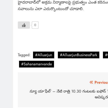
హైదరాబాద్‌లో అక్రమ నిర్మాణాలపై ప్రభుత్వం ఎంత కఠినంగ
సవాలును ఎలా ఎదుర్కొంటుందో చూడాలి.
0
Tagged:
#Alluarjun
#AlluarjunBusinessPark
#
#Sahanamanvande
Previou
న్యూ యా’ఫీల్’ – నేటి రాత్రి 10.30 గంటలకు ఐఫోన్ 
ఆవిష్క