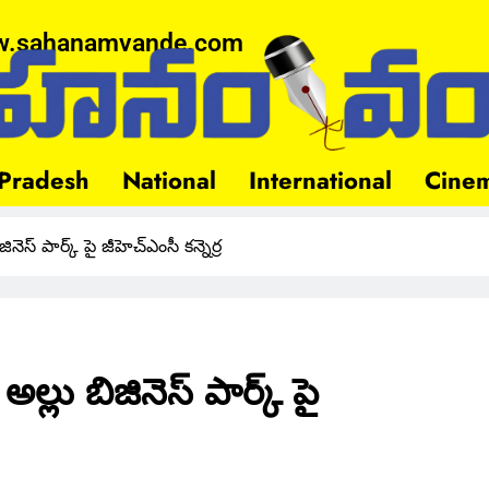
.sahanamvande.com
Pradesh
National
International
Cine
నెస్ పార్క్‌ పై జీహెచ్ఎంసీ కన్నెర్ర
ల్లు బిజినెస్ పార్క్‌ పై