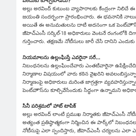
ఎందుకు కూల్చకూడదు?
అల్లు అరవింద్ కుటుంబ వ్యాపారాలకు కేంద్రంగా నిలిచే 
జయంతి సందర్భంగా ప్రారంభించారు. ఈ భవనానికి నాలు
అయితే ఈ అనుమతులను దాటి అదనంగా ఒక పెంట్‌హౌస్‌ను
జీహెచ్ఎంసీ సర్కిల్-18 అధికారులు వెంటనే రంగంలోకి దిగ
గుర్తించారు. తక్షణమే నోటీసులు జారీ చేసి దానిని ఎందు
నియమాలను ఉల్లంఘిస్తే ఎవరైనా సరే…
నిబంధనలను ఉల్లంఘించేవారు ఎంతటివారైనా ఉపేక్షించేది ల
నిర్మాణాల విషయంలో వారు కఠిన వైఖరిని అవలంబిస్తున్నారు
నిర్మాణంపై అధికారులు మరింత జాగ్రత్తగా వ్యవహరిస్తున్
పెంట్‌హౌస్‌ను కూల్చివేసేందుకు సిద్ధంగా ఉన్నామని అధికా
సినీ పరిశ్రమలో హాట్ టాపిక్
అల్లు అరవింద్ లాంటి ప్రముఖ నిర్మాతకు జీహెచ్ఎంసీ నోట
అత్యంత ప్రతిష్ఠాత్మకంగా నిర్మించిన ఈ పార్క్‌లో నిబ
నోటీసుపై ఎలా స్పందిస్తారు, జీహెచ్ఎంసీ చర్యలను ఎలా ఎద